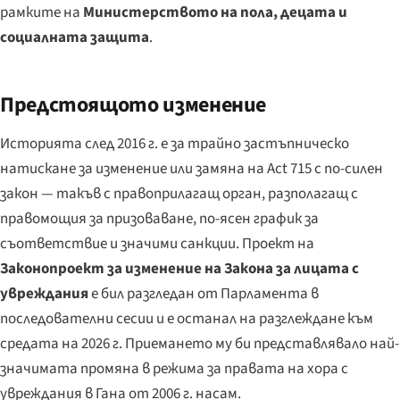
рамките на
Министерството на пола, децата и
социалната защита
.
Предстоящото изменение
Историята след 2016 г. е за трайно застъпническо
натискане за изменение или замяна на Act 715 с по-силен
закон — такъв с правоприлагащ орган, разполагащ с
правомощия за призоваване, по-ясен график за
съответствие и значими санкции. Проект на
Законопроект за изменение на Закона за лицата с
увреждания
е бил разгледан от Парламента в
последователни сесии и е останал на разглеждане към
средата на 2026 г. Приемането му би представлявало най-
значимата промяна в режима за правата на хора с
увреждания в Гана от 2006 г. насам.