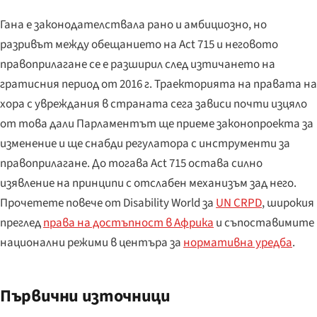
Гана е законодателствала рано и амбициозно, но
разривът между обещанието на Act 715 и неговото
правоприлагане се е разширил след изтичането на
гратисния период от 2016 г. Траекторията на правата на
хора с увреждания в страната сега зависи почти изцяло
от това дали Парламентът ще приеме законопроекта за
изменение и ще снабди регулатора с инструменти за
правоприлагане. До тогава Act 715 остава силно
изявление на принципи с отслабен механизъм зад него.
Прочетете повече от Disability World за
UN CRPD
, широкия
преглед
права на достъпност в Африка
и съпоставимите
национални режими в центъра за
нормативна уредба
.
Първични източници