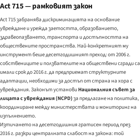
Act 715 — рамковият закон
Act 715 забранява дискриминацията на основание
увреждане и урежда заетостта, образованието,
здравеопазването, транспорта и достъпността на
обществените пространства. Най-конкретният му
инструмент беше десетгодишният преход: от 2006 г.
собствениците и ползвателите на обществени сгради са
имали срок до 2016 г. да предприемат структурните
адаптации, необходими за достъп от страна на хора с
увреждания. Законът установи
Националния съвет за
лицата с увреждания (NCPD)
за предлагане на политика,
координиране между министерствата и мониторинг на
изпълнението.
Изтичането на десетгодишния гратисен период през
2016 г. разкри централната слабост на закона: той