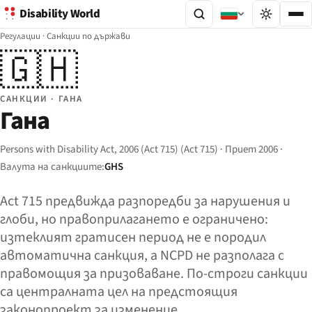
Disability World
Регулации
·
Санкции по държави
🇬🇭
САНКЦИИ · ГАНА
Гана
Persons with Disability Act, 2006 (Act 715) (Act 715) · Приет 2006 ·
Валута на санкциите:
GHS
Act 715 предвижда разпоредби за нарушения и
глоби, но правоприлагането е ограничено:
изтеклият гратисен период не е породил
автоматична санкция, а NCPD не разполага с
правомощия за призоваване. По-строги санкции
са централната цел на предстоящия
законопроект за изменение.