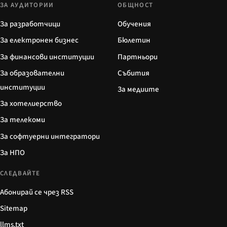
ЗА АУДИТОРИИ
ОБЩНОСТ
За разработчици
Обучения
За електронен бизнес
Бюлетин
За финансови институции
Партньори
За образователни
Събития
институции
За медиите
За хотелиерство
За телекоми
За софтуерни интегратори
За НПО
СЛЕДВАЙТЕ
Абонирай се чрез RSS
Sitemap
llms.txt