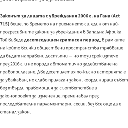
Законът за лицата с увреждания 2006 г. на Гана (Act
715)
беше, по времето на приемането си, един от най-
прогресивните закони за увреждания в Западна Африка.
Той въведе
десетгодишен гратисен период
, в рамките
на който всички обществени пространства трябваше
да бъдат направени достъпни — но този срок изтече
през 2016 г. и не породи автоматично задействане на
правоприлагане. Две десетилетия по-късно историята е
за уважаван, но слабо прилаган закон, координиращ съвет
без твърди правомощия за съответствие и
законопроект за изменение, преминавал през
последователни парламентарни сесии, без все още да е
станал закон.