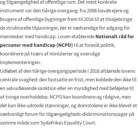
og tilgængelighed af offentlige rum. Det mest konkrete
instrument var den tiårige overgang: fra 2006 havde ejere og
brugere af offentlige bygninger frem til 2016 til at tilvejebringe
de strukturelle tilpasninger, der er nødvendige for adgang for
mennesker med handicap. Loven etablerede
Nationalt råd for
personer med handicap (NCPD)
til at foreslå politik,
koordinere på tværs af ministerier og overvåge
implementeringen.
Udløbet af den tiårige overgangsperiode i 2016 afslørede lovens
centrale svaghed: den fastsatte en frist, men koblede den ikke til
en selvudløsende sanktion eller en myndighed med beføjelse til
at tvinge overholdelse. NCPD kan koordinere og rådgive, men
det kan ikke udstede stævninger, og domstolene er ikke blevet et
sædvanligt forum for tilgængeligheds-diskriminationssager på
samme måde som Sydafrikas Equality Court.