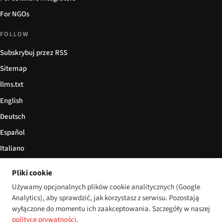
For NGOs
FOLLOW
Subskrybuj przez RSS
Sitemap
llms.txt
English
Deutsch
Español
Italiano
Български
Pliki cookie
简体中文
Używamy opcjonalnych plików cookie analitycznych (Google
Analytics), aby sprawdzić, jak korzystasz z serwisu. Pozostają
wyłączone do momentu ich zaakceptowania. Szczegóły w naszej
polityce prywatności
.