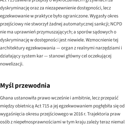
Act 715 zawiera przepisy o wykroczeniach i grzywnach za
dyskryminację oraz za niezapewnienie dostępności, lecz
egzekwowanie w praktyce było ograniczone. Wygasły okres
przejściowy nie stworzył żadnej automatycznej sankcji; NCPD
nie ma uprawnień przymuszających; a sporów sądowych o
dyskryminację w dostępności jest niewiele. Wzmocnienie tej
architektury egzekwowania — organ z realnymi narzędziami i
działający system kar — stanowi główny cel oczekującej
nowelizacji.
Myśl przewodnia
Ghana ustanowiła prawo wcześnie i ambitnie, lecz przepaść
między obietnicą Act 715 a jej egzekwowaniem pogłębiła się od
wygaśnięcia okresu przejściowego w 2016 r. Trajektoria praw
osób z niepełnosprawnościami w tym kraju zależy teraz niemal