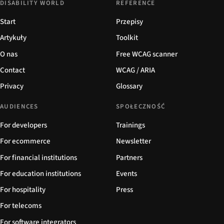
DISABILITY WORLD
REFERENCE
Start
Przepisy
Artykuły
Toolkit
O nas
Free WCAG scanner
Contact
WCAG / ARIA
Privacy
Glossary
AUDIENCES
SPOŁECZNOŚĆ
For developers
Trainings
For ecommerce
Newsletter
For financial institutions
Partners
For education institutions
Events
For hospitality
Press
For telecoms
For software integrators