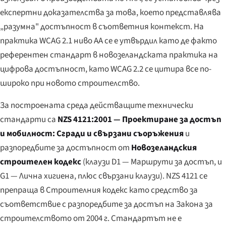
експертни доказателства за това, което представлява
„разумна" достъпност в съответния контекст. На
практика WCAG 2.1 ниво AA се е утвърдил като де факто
референтен стандарт в новозеландската практика на
цифрова достъпност, като WCAG 2.2 се цитира все по-
широко при новото строителство.
За построената среда действащите технически
стандарти са
NZS 4121:2001 — Проектиране за достъп
и мобилност: Сгради и свързани съоръжения
и
разпоредбите за достъпност от
Новозеландския
строителен кодекс
(клаузи D1 — Маршрути за достъп, и
G1 — Лична хигиена, плюс свързани клаузи). NZS 4121 се
препраща в Строителния кодекс като средство за
съответствие с разпоредбите за достъп на Закона за
строителството от 2004 г. Стандартът не е