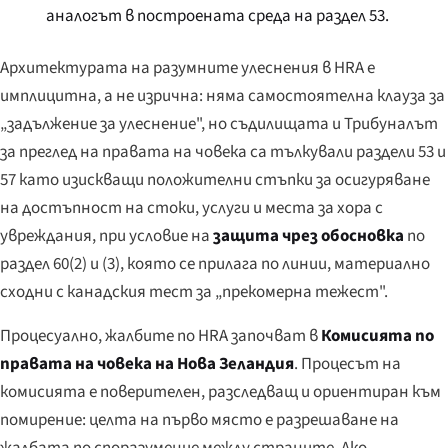
аналогът в построената среда на раздел 53.
Архитектурата на разумните улеснения в HRA е
имплицитна, а не изрична: няма самостоятелна клауза за
„задължение за улеснение", но съдилищата и Трибуналът
за преглед на правата на човека са тълкували раздели 53 и
57 като изискващи положителни стъпки за осигуряване
на достъпност на стоки, услуги и места за хора с
увреждания, при условие на
защита чрез обосновка
по
раздел 60(2) и (3), която се прилага по линии, материално
сходни с канадския тест за „прекомерна тежест".
Процесуално, жалбите по HRA започват в
Комисията по
правата на човека на Нова Зеландия
. Процесът на
комисията е поверителен, разследващ и ориентиран към
помирение: целта на първо място е разрешаване на
жалбата по споразумение между страните. Ако