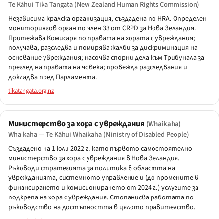
Te Kāhui Tika Tangata (New Zealand Human Rights Commission)
Независима кралска организация, създадена по HRA. Определен
мониторингов орган по член 33 от CRPD за Нова Зеландия.
Притежава Комисаря по правата на хората с увреждания;
получава, разследва и помирява жалби за дискриминация на
основание увреждания; насочва спорни дела към Трибунала за
преглед на правата на човека; провежда разследвания и
докладва пред Парламента.
tikatangata.org.nz
Министерство за хора с увреждания
(Whaikaha)
Whaikaha — Te Kāhui Whaikaha (Ministry of Disabled People)
Създадено на 1 юли 2022 г. като първото самостоятелно
министерство за хора с увреждания в Нова Зеландия.
Ръководи стратегията за политика в областта на
уврежданията, системното управление и (до промените в
финансирането и комисионирането от 2024 г.) услугите за
подкрепа на хора с увреждания. Стопанисва работата по
ръководство на достъпността в цялото правителство.