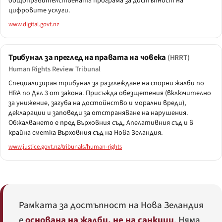
общоправителствената програма за достъпност на
цифровите услуги.
www.digital.govt.nz
Трибунал за преглед на правата на човека
(HRRT)
Human Rights Review Tribunal
Специализиран трибунал за разглеждане на спорни жалби по
HRA по Дял 3 от закона. Присъжда обезщетения (включително
за унижение, загуба на достойнство и морални вреди),
декларации и заповеди за отстраняване на нарушения.
Обжалването е пред Върховния съд, Апелативния съд и в
крайна сметка Върховния съд на Нова Зеландия.
www.justice.govt.nz/tribunals/human-rights
Рамката за достъпност на Нова Зеландия
е
основана на жалби, не на санкции
. Няма