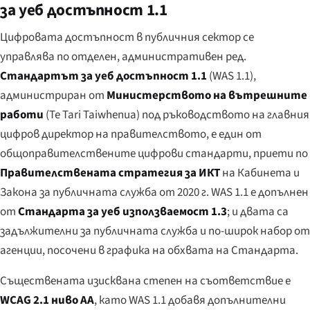
за уеб достъпност 1.1
Цифровата достъпност в публичния сектор се
управлява по отделен, административен ред.
Стандартът за уеб достъпност 1.1
(WAS 1.1),
администриран от
Министерството на вътрешните
работи
(
Te Tari Taiwhenua
) под ръководството на главния
цифров директор на правителството, е един от
общоправителствените цифрови стандарти, приети по
Правителствената стратегия за ИКТ
на Кабинета и
Закона за публичната служба от 2020 г. WAS 1.1 е допълнен
от
Стандарта за уеб използваемост 1.3
; и двата са
задължителни за публичната служба и по-широк набор от
агенции, посочени в графика на обхвата на Стандарта.
Съществената изисквана степен на съответствие е
WCAG 2.1 ниво AA
, като WAS 1.1 добавя допълнителни