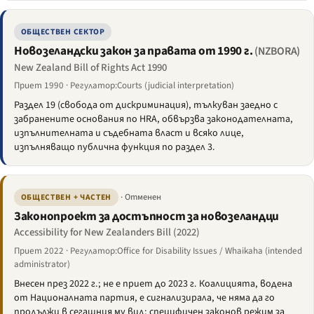
ОБЩЕСТВЕН СЕКТОР
Новозеландски закон за правата от 1990 г.
(NZBORA)
New Zealand Bill of Rights Act 1990
Приет 1990 · Регулатор:Courts (judicial interpretation)
Раздел 19 (свобода от дискриминация), тълкуван заедно с
забранените основания по HRA, обвързва законодателната,
изпълнителната и съдебната власт и всяко лице,
изпълняващо публична функция по раздел 3.
· Отменен
ОБЩЕСТВЕН + ЧАСТЕН
Законопроект за достъпност за новозеландци
Accessibility for New Zealanders Bill (2022)
Приет 2022 · Регулатор:Office for Disability Issues / Whaikaha (intended
administrator)
Внесен през 2022 г.; не е приет до 2023 г. Коалицията, водена
от Националната партия, е сигнализирала, че няма да го
продължи в сегашния му вид; специфичен законов режим за