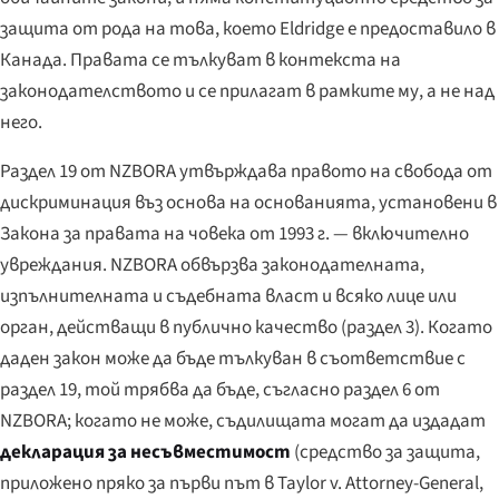
защита от рода на това, което
Eldridge
е предоставило в
Канада. Правата се тълкуват в контекста на
законодателството и се прилагат в рамките му, а не над
него.
Раздел 19 от NZBORA утвърждава правото на свобода от
дискриминация въз основа на основанията, установени в
Закона за правата на човека от 1993 г. — включително
увреждания. NZBORA обвързва законодателната,
изпълнителната и съдебната власт и всяко лице или
орган, действащи в публично качество (раздел 3). Когато
даден закон може да бъде тълкуван в съответствие с
раздел 19, той трябва да бъде, съгласно раздел 6 от
NZBORA; когато не може, съдилищата могат да издадат
декларация за несъвместимост
(средство за защита,
приложено пряко за първи път в
Taylor v. Attorney-General
,