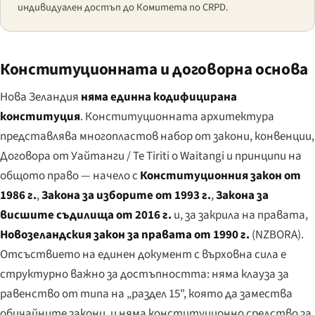
индивидуален достъп до Комитета по CRPD.
Конституционната и договорна основа
Нова Зеландия
няма единна кодифицирана
конституция
. Конституционната архитектура
представлява многопластов набор от закони, конвенции,
Договора от Уайтанги /
Te Tiriti o Waitangi
и принципи на
общото право — начело с
Конституционния закон от
1986 г.
,
Закона за изборите от 1993 г.
,
Закона за
висшите съдилища от 2016 г.
и, за закрила на правата,
Новозеландския закон за правата от 1990 г.
(NZBORA).
Отсъствието на единен документ с върховна сила е
структурно важно за достъпността: няма клауза за
равенство от типа на „раздел 15", която да замества
обичайните закони, и няма конституционно средство за