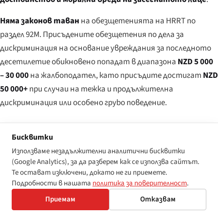
Няма законов таван
на обезщетенията на HRRT по
раздел 92М. Присъдените обезщетения по дела за
дискриминация на основание увреждания за последното
десетилетие обикновено попадат в диапазона
NZD 5 000
– 30 000
на жалбоподател, като присъдите достигат
NZD
50 000+
при случаи на тежка и продължителна
дискриминация или особено груbo поведение.
Слой 2 — съдебни средства за защита при нарушения
на достъпа до NZSL
Бисквитки
Използваме незадължителни аналитични бисквитки
Неосигуряване на устен превод на NZSL в съдебно
(Google Analytics), за да разберем как се използва сайтът.
производство в нарушение на раздел 7 от Закона за NZSL
Те остават изключени, докато не ги приемете.
от 2006 г. поражда съдебно средство за защита на първа
Подробности в нашата
политика за поверителност
.
инстанция — самото производство може да бъде спряно,
Приемам
Отказвам
отложено или проведено отново с подходящ превод. Няма