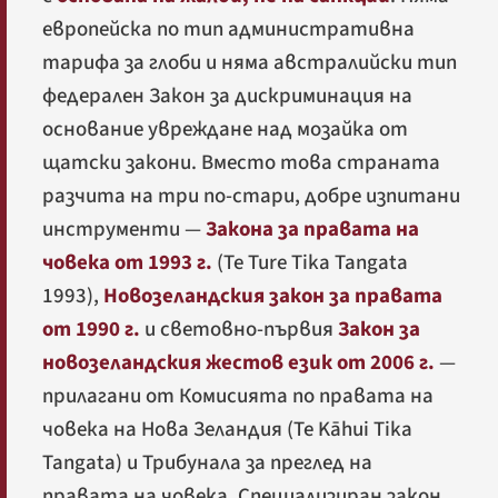
европейска по тип административна
тарифа за глоби и няма австралийски тип
федерален Закон за дискриминация на
основание увреждане над мозайка от
щатски закони. Вместо това страната
разчита на три по-стари, добре изпитани
инструменти —
Закона за правата на
човека от 1993 г.
(
Te Ture Tika Tangata
1993
),
Новозеландския закон за правата
от 1990 г.
и световно-първия
Закон за
новозеландския жестов език от 2006 г.
—
прилагани от Комисията по правата на
човека на Нова Зеландия (
Te Kāhui Tika
Tangata
) и Трибунала за преглед на
правата на човека. Специализиран закон