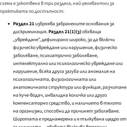
схема е закотвена в три раздела, най-релевантни за
практиката по достъпност:
Раздел 21
изброява забранените основания за
дискриминация.
Раздел 21(1)(з)
обхваща
„увреждане", дефинирано широко, за да включи
физическо увреждане или нарушение, физическо
заболяване, психиатрично заболяване,
интелектуално или психологическо увреждане или
нарушение, всяка друга загуба или аномалия на
психологичната, физиологичната или
анатомичната структура или функция, разчитане
на куче-водач, инвалидна количка или друго
компенсаторно средство, и наличието в тялото
на организми, способни да причинят заболяване.
Широтата е преднамерена и е тълкувана щедро от
съдилищата — обхвата включва временни