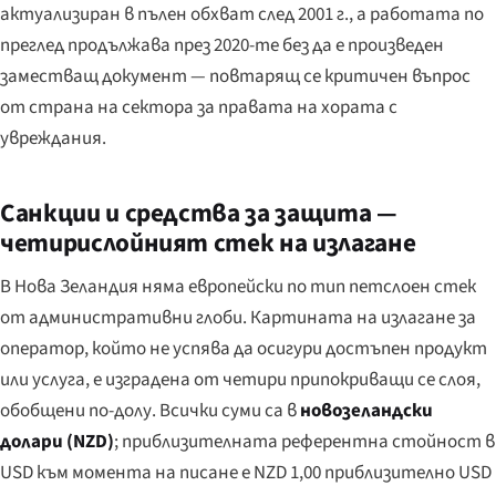
актуализиран в пълен обхват след 2001 г., а работата по
преглед продължава през 2020-те без да е произведен
заместващ документ — повтарящ се критичен въпрос
от страна на сектора за правата на хората с
увреждания.
Санкции и средства за защита —
четирислойният стек на излагане
В Нова Зеландия няма европейски по тип петслоен стек
от административни глоби. Картината на излагане за
оператор, който не успява да осигури достъпен продукт
или услуга, е изградена от четири припокриващи се слоя,
обобщени по-долу. Всички суми са в
новозеландски
долари (NZD)
; приблизителната референтна стойност в
USD към момента на писане е NZD 1,00 приблизително USD