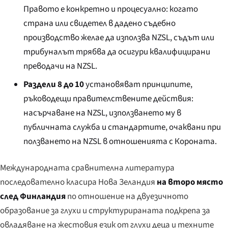
Правото е конкретно и процесуално: когато
страна или свидетел в дадено съдебно
производство желае да използва NZSL, съдът или
трибуналът трябва да осигури квалифицирани
преводачи на NZSL.
Раздели 8 до 10
установяват принципите,
ръководещи правителствените действия:
насърчаване на NZSL, използването му в
публичната служба и стандартите, очаквани при
ползването на NZSL в отношенията с Короната.
Международната сравнителна литература
последователно класира Нова Зеландия
на второ място
след Финландия
по отношение на двуезичното
образование за глухи и структурираната подкрепа за
овладяване на жестовия език от глухи деца и техните