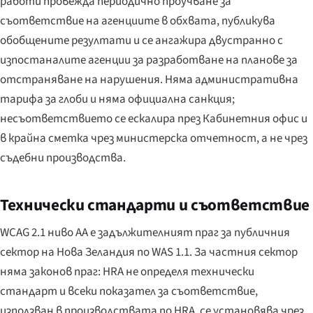
работи провежда периодично проучване за
съответствие на агенциите в обхвата, публикува
обобщените резултати и се ангажира двустранно с
изпостаналите агенции за разработване на планове за
отстраняване на нарушения. Няма административна
тарифа за глоби и няма официална санкция;
несъответствието се ескалира през Кабинетния офис и
в крайна сметка чрез министерска отчетност, а не чрез
съдебни производства.
Технически стандарти и съответствие
WCAG 2.1 ниво AA е задължителният праг за публичния
сектор на Нова Зеландия по WAS 1.1. За частния сектор
няма законов праг: HRA не определя технически
стандарт и всеки показател за съответствие,
използван в производствата по HRA, се установява чрез