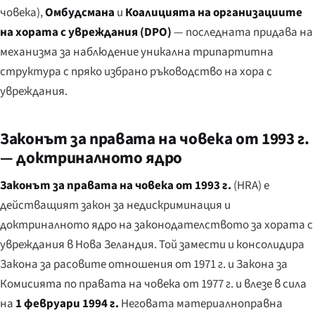
човека),
Омбудсмана
и
Коалицията на организациите
на хората с увреждания (DPO)
— последната придава на
механизма за наблюдение уникална трипартитна
структура с пряко избрано ръководство на хора с
увреждания.
Законът за правата на човека от 1993 г.
— доктриналното ядро
Законът за правата на човека от 1993 г.
(HRA) е
действащият закон за недискриминация и
доктриналното ядро на законодателството за хората с
увреждания в Нова Зеландия. Той замести и консолидира
Закона за расовите отношения от 1971 г. и Закона за
Комисията по правата на човека от 1977 г. и влезе в сила
на
1 февруари 1994 г.
Неговата материалноправна