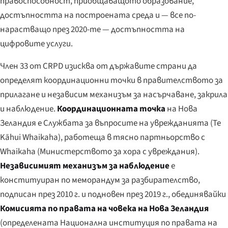
правоспособност, приобщаващото образование,
достъпността на построената среда и — все по-
нарастващо през 2020-те — достъпността на
цифровите услуги.
Член 33 от CRPD изисква от държавите страни да
определят координационни точки в правителството за
прилагане и независим механизъм за насърчаване, закрила
и наблюдение.
Координационната точка
на Нова
Зеландия е Службата за въпросите на уврежданията (
Te
Kāhui Whaikaha
), работеща в тясно партньорство с
Whaikaha (Министерството за хора с увреждания).
Независимият механизъм за наблюдение
е
конституиран по меморандум за разбирателство,
подписан през 2010 г. и подновен през 2019 г., обединявайки
Комисията по правата на човека на Нова Зеландия
(определената Национална институция по правата на