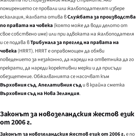
помирението се провали или жалбоподателят избере
ескалация, жалбата отива в
Службата за производства
по правата на човека
(която може да води делото от
свое собствено име) или при адвоката на жалбоподателя
и се подава в
Трибунала за преглед на правата на
човека
(HRRT). HRRT е оправомощен да обяви
поведението за незаконно, да нареди на ответника да го
прекрати, да нареди корективни мерки и да присъди
обезщетение. Обжалванията се насочват към
Върховния съд
,
Апелативния съд
и в крайна сметка
Върховния съд на Нова Зеландия
.
Законът за новозеландския жестов език
от 2006 г.
Законът за новозеландския жестов език от 2006 г.
е по