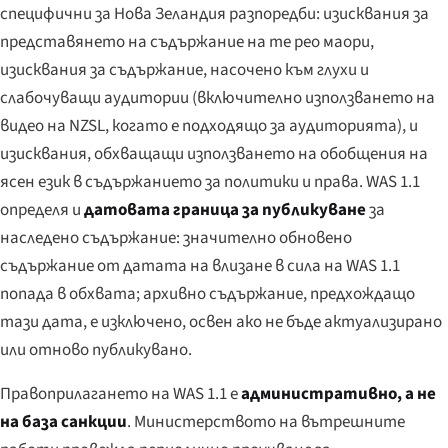
специфични за Нова Зеландия разпоредби: изисквания за
представянето на съдържание на те рео маори,
изисквания за съдържание, насочено към глухи и
слабочуващи аудитории (включително използването на
видео на NZSL, когато е подходящо за аудиторията), и
изисквания, обхващащи използването на обобщения на
ясен език в съдържанието за политики и права. WAS 1.1
определя и
датовата граница за публикуване
за
наследено съдържание: значително обновено
съдържание от датата на влизане в сила на WAS 1.1
попада в обхвата; архивно съдържание, предхождащо
тази дата, е изключено, освен ако не бъде актуализирано
или отново публикувано.
Правоприлагането на WAS 1.1 е
административно, а не
на база санкции
. Министерството на вътрешните