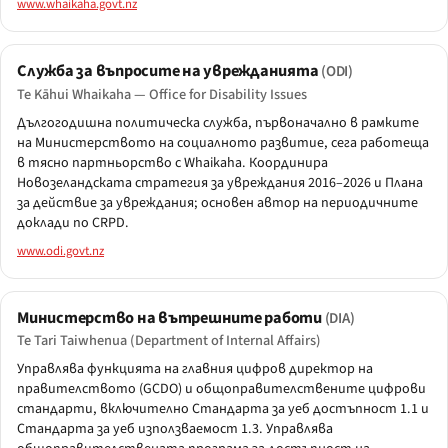
www.whaikaha.govt.nz
Служба за въпросите на уврежданията
(ODI)
Te Kāhui Whaikaha — Office for Disability Issues
Дългогодишна политическа служба, първоначално в рамките
на Министерството на социалното развитие, сега работеща
в тясно партньорство с Whaikaha. Координира
Новозеландската стратегия за увреждания 2016–2026 и Плана
за действие за увреждания; основен автор на периодичните
доклади по CRPD.
www.odi.govt.nz
Министерство на вътрешните работи
(DIA)
Te Tari Taiwhenua (Department of Internal Affairs)
Управлява функцията на главния цифров директор на
правителството (GCDO) и общоправителствените цифрови
стандарти, включително Стандарта за уеб достъпност 1.1 и
Стандарта за уеб използваемост 1.3. Управлява