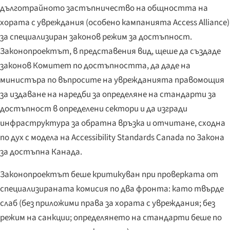
дълготрайното застъпничество на общността на
хората с увреждания (особено кампанията Access Alliance)
за специализиран законов режим за достъпност.
Законопроектът, в представения вид, щеше да създаде
законов Комитет по достъпността, да даде на
министъра по въпросите на уврежданията правомощия
за издаване на наредби за определяне на стандарти за
достъпност в определени сектори и да изгради
инфраструктура за обратна връзка и отчитане, сходна
по дух с модела на Accessibility Standards Canada по Закона
за достъпна Канада.
Законопроектът беше критикуван при проверката от
специализираната комисия по два фронта: като твърде
слаб (без приложими права за хората с увреждания; без
режим на санкции; определянето на стандарти беше по