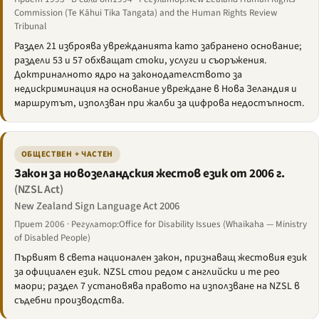
Commission (Te Kāhui Tika Tangata) and the Human Rights Review
Tribunal
Раздел 21 изброява уврежданията като забранено основание;
раздели 53 и 57 обхващат стоки, услуги и съоръжения.
Доктриналното ядро на законодателството за
недискриминация на основание увреждане в Нова Зеландия и
маршрутът, използван при жалби за цифрова недостъпност.
ОБЩЕСТВЕН + ЧАСТЕН
Закон за новозеландския жестов език от 2006 г.
(NZSL Act)
New Zealand Sign Language Act 2006
Приет 2006 · Регулатор:Office for Disability Issues (Whaikaha — Ministry
of Disabled People)
Първият в света национален закон, признаващ жестовия език
за официален език. NZSL стои редом с английски и те рео
маори; раздел 7 установява правото на използване на NZSL в
съдебни производства.