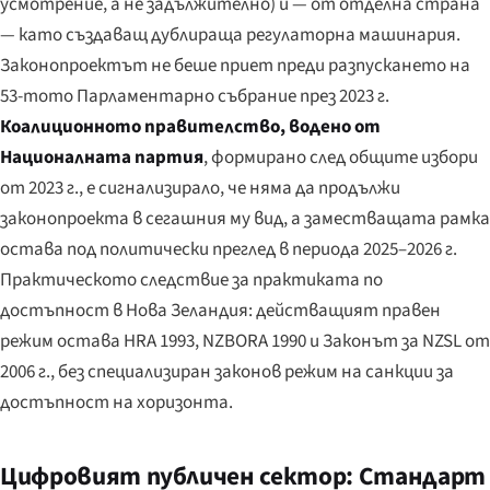
усмотрение, а не задължително) и — от отделна страна
— като създаващ дублираща регулаторна машинария.
Законопроектът не беше приет преди разпускането на
53-тото Парламентарно събрание през 2023 г.
Коалиционното правителство, водено от
Националната партия
, формирано след общите избори
от 2023 г., е сигнализирало, че няма да продължи
законопроекта в сегашния му вид, а заместващата рамка
остава под политически преглед в периода 2025–2026 г.
Практическото следствие за практиката по
достъпност в Нова Зеландия: действащият правен
режим остава HRA 1993, NZBORA 1990 и Законът за NZSL от
2006 г., без специализиран законов режим на санкции за
достъпност на хоризонта.
Цифровият публичен сектор: Стандарт