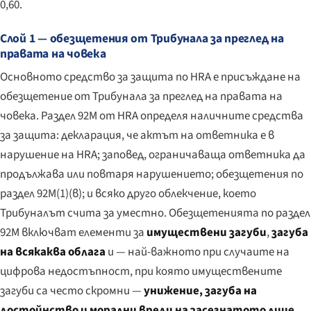
0,60.
Слой 1 — обезщетения от Трибунала за преглед на
правата на човека
Основното средство за защита по HRA е присъждане на
обезщетение от Трибунала за преглед на правата на
човека. Раздел 92М от HRA определя наличните средства
за защита: декларация, че актът на ответника е в
нарушение на HRA; заповед, ограничаваща ответника да
продължава или повтаря нарушението; обезщетения по
раздел 92М(1)(в); и всяко друго облекчение, което
Трибуналът счита за уместно. Обезщетенията по раздел
92М включват елементи за
имуществени загуби
,
загуба
на всякаква облага
и — най-важното при случаите на
цифрова недостъпност, при която имуществените
загуби са често скромни —
унижение, загуба на
достойнство и морални вреди на засегнатото лице
.