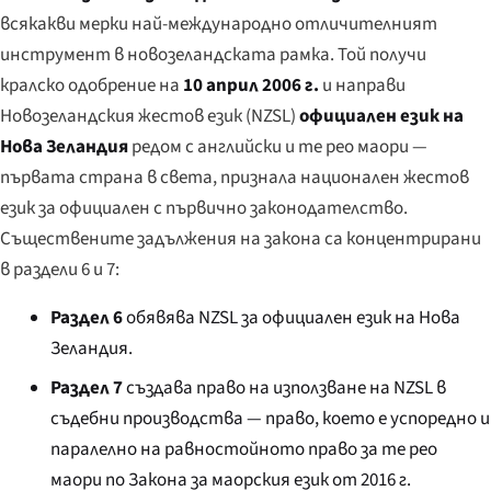
всякакви мерки най-международно отличителният
инструмент в новозеландската рамка. Той получи
кралско одобрение на
10 април 2006 г.
и направи
Новозеландския жестов език (NZSL)
официален език на
Нова Зеландия
редом с английски и те рео маори —
първата страна в света, признала национален жестов
език за официален с първично законодателство.
Съществените задължения на закона са концентрирани
в раздели 6 и 7:
Раздел 6
обявява NZSL за официален език на Нова
Зеландия.
Раздел 7
създава право на използване на NZSL в
съдебни производства — право, което е успоредно и
паралелно на равностойното право за те рео
маори по Закона за маорския език от 2016 г.