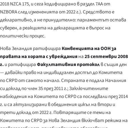
2018 NZCA 175, и сега кодифицирано в раздел 7AA от
NZBORA след измененията от 2022 г.). Средството е
декларативно, а не принудително: парламентът остава
суверен, а реакцията на декларацията е въпрос на
политически процес.
Нова Зеландия ратифицира
Конвенцията на ООН за
правата на хората с увреждания
на
25 септември 2008
г.
и ратифицира
Факултативния протокол
в същия ден
— давайки право на индивидуален достъп до Комитета
по CRPD от самото начало. Страната е подала Началния
си доклад по член 35 през 2011 г.; Заключителните
наблюдения на Комитета по CRPD са последвали през 2014
г. и са актуализирани в обединения цикъл на втори и
трети доклад от 2022 г. Повтарящите се теми на
Комитета по CRPD за Нова Зеландия включват режима на