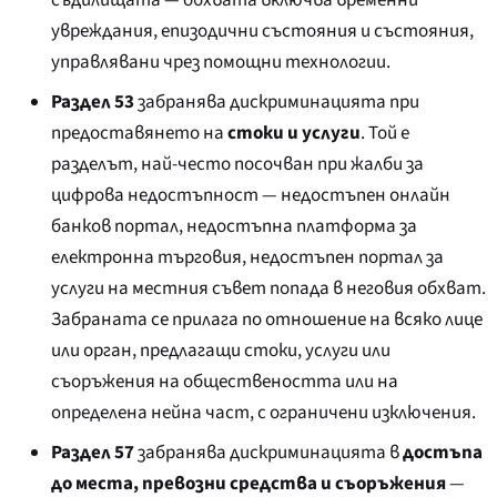
увреждания, епизодични състояния и състояния,
управлявани чрез помощни технологии.
Раздел 53
забранява дискриминацията при
предоставянето на
стоки и услуги
. Той е
разделът, най-често посочван при жалби за
цифрова недостъпност — недостъпен онлайн
банков портал, недостъпна платформа за
електронна търговия, недостъпен портал за
услуги на местния съвет попада в неговия обхват.
Забраната се прилага по отношение на всяко лице
или орган, предлагащи стоки, услуги или
съоръжения на обществеността или на
определена нейна част, с ограничени изключения.
Раздел 57
забранява дискриминацията в
достъпа
до места, превозни средства и съоръжения
—