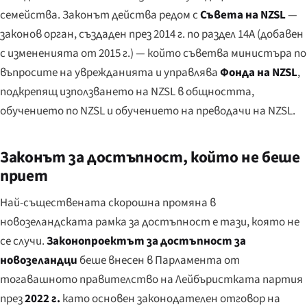
семейства. Законът действа редом с
Съвета на NZSL
—
законов орган, създаден през 2014 г. по раздел 14A (добавен
с измененията от 2015 г.) — който съветва министъра по
въпросите на уврежданията и управлява
Фонда на NZSL
,
подкрепящ използването на NZSL в общността,
обучението по NZSL и обучението на преводачи на NZSL.
Законът за достъпност, който не беше
приет
Най-съществената скорошна промяна в
новозеландската рамка за достъпност е тази, която
не
се случи.
Законопроектът за достъпност за
новозеландци
беше внесен в Парламента от
тогавашното правителство на Лейбъристката партия
през
2022 г.
като основен законодателен отговор на