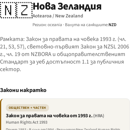
Нова Зеландия
🇳🇿
Aotearoa / New Zealand
Регион: oceania · Валута на санкциите:
NZD
Рамката: Закон за правата на човека 1993 г. (чл.
21, 53, 57), световно-първият Закон за NZSL 2006
г., чл. 19 от NZBORA и общоправителственият
Стандарт за уеб достъпност 1.1 за публичния
сектор.
Закони накратко
ОБЩЕСТВЕН + ЧАСТЕН
Закон за правата на човека от 1993 г.
(HRA)
Human Rights Act 1993
Приет 1993 · В сила от1994 · Регулатор:New Zealand Human Rights