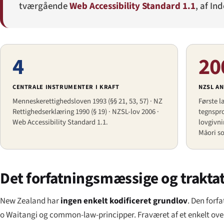
tværgående
Web Accessibility Standard 1.1
, af In
4
20
CENTRALE INSTRUMENTER I KRAFT
NZSL AN
Menneskerettighedsloven 1993 (§§ 21, 53, 57) · NZ
Første l
Rettighedserklæring 1990 (§ 19) · NZSL-lov 2006 ·
tegnspro
Web Accessibility Standard 1.1.
lovgivni
Māori so
Det forfatningsmæssige og trakt
New Zealand har
ingen enkelt kodificeret grundlov
. Den forf
o Waitangi
og common-law-principper. Fraværet af et enkelt overor