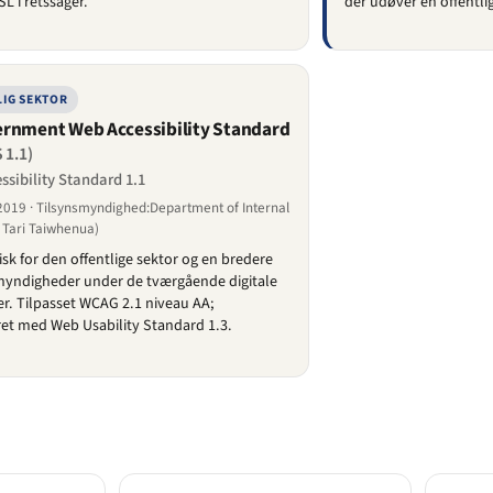
L i retssager.
der udøver en offentli
IG SEKTOR
rnment Web Accessibility Standard
 1.1)
sibility Standard 1.1
2019 · Tilsynsmyndighed:Department of Internal
e Tari Taiwhenua)
isk for den offentlige sektor og en bredere
myndigheder under de tværgående digitale
r. Tilpasset WCAG 2.1 niveau AA;
et med Web Usability Standard 1.3.