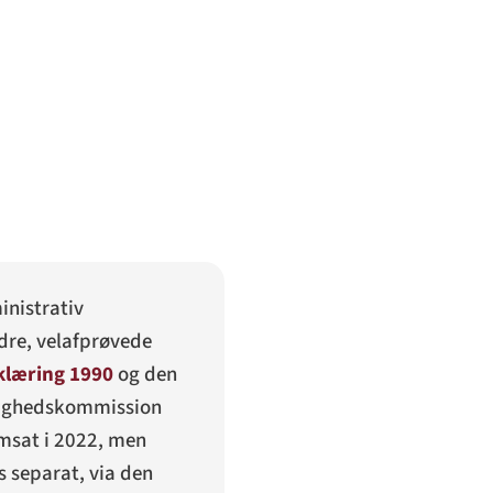
inistrativ
dre, velafprøvede
klæring 1990
og den
tighedskommission
emsat i 2022, men
 separat, via den