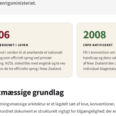
denrigsministeriet.
06
2008
ERKENDT I LOVEN
CRPD RATIFICERET
and i verden til at anerkende et nationalt
FN's konvention om 
g som officielt sprog ved primær
handicap og dens valg
ng. NZSL sidestilles med engelsk og te reo
af New Zealand den 
m de tre officielle sprog i New Zealand.
individuel klagestat
atmæssige grundlag
atningsmæssige arkitektur er et lagdelt sæt af love, konventioner
dnet dokument er strukturelt vigtigt for tilgængelighed: der er i