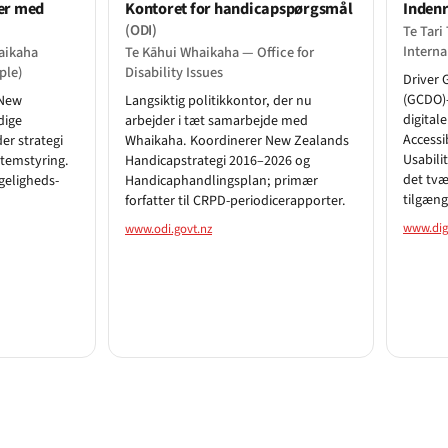
ner med
Kontoret for handicapspørgsmål
Indenr
(ODI)
Te Tar
Internal
aikaha
Te Kāhui Whaikaha — Office for
ple)
Disability Issues
Driver 
(GCDO)
 New
Langsiktig politikkontor, der nu
digital
dige
arbejder i tæt samarbejde med
Accessi
er strategi
Whaikaha. Koordinerer New Zealands
Usabili
stemstyring.
Handicapstrategi 2016–2026 og
det tv
geligheds-
Handicaphandlingsplan; primær
tilgæng
forfatter til CRPD-periodicerapporter.
www.digi
www.odi.govt.nz