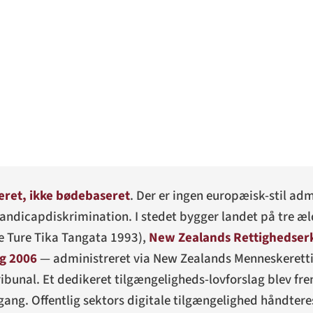
eret, ikke bødebaseret
. Der er ingen europæisk-stil adm
andicapdiskrimination. I stedet bygger landet på tre æl
e Ture Tika Tangata 1993
),
New Zealands Rettighedser
g 2006
— administreret via New Zealands Menneskeret
ibunal. Et dedikeret tilgængeligheds-lovforslag blev fr
ng. Offentlig sektors digitale tilgængelighed håndteres