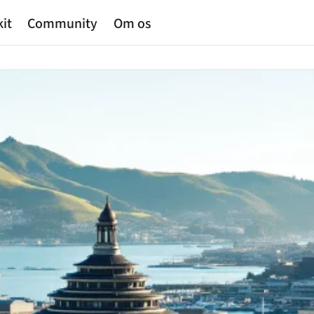
kit
Community
Om os