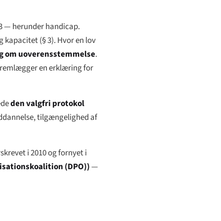
993 — herunder handicap.
kapacitet (§ 3). Hvor en lov
ng om uoverensstemmelse
.
fremlægger en erklæring for
ede
den valgfri protokol
ddannelse, tilgængelighed af
revet i 2010 og fornyet i
sationskoalition (DPO))
—