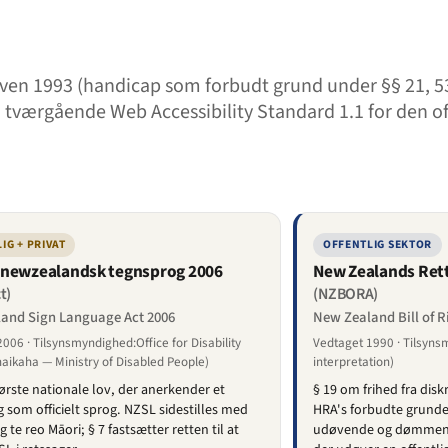
en 1993 (handicap som forbudt grund under §§ 21, 53
tværgående Web Accessibility Standard 1.1 for den off
IG + PRIVAT
OFFENTLIG SEKTOR
 newzealandsk tegnsprog 2006
New Zealands Ret
t)
(NZBORA)
and Sign Language Act 2006
New Zealand Bill of R
006 · Tilsynsmyndighed:Office for Disability
Vedtaget 1990 · Tilsyns
aikaha — Ministry of Disabled People)
interpretation)
ørste nationale lov, der anerkender et
§ 19 om frihed fra di
 som officielt sprog. NZSL sidestilles med
HRA's forbudte grunde
 te reo Māori; § 7 fastsætter retten til at
udøvende og dømmend