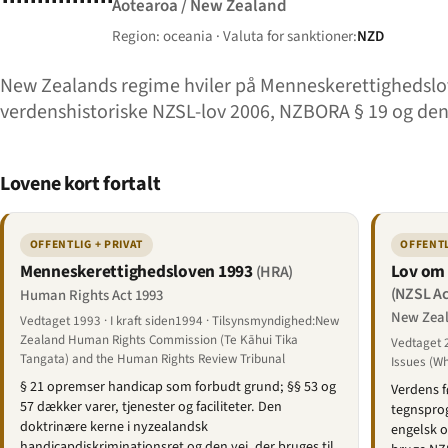
Aotearoa / New Zealand
Region: oceania · Valuta for sanktioner:
NZD
New Zealands regime hviler på Menneskerettighedslov
verdenshistoriske NZSL-lov 2006, NZBORA § 19 og den 
Lovene kort fortalt
OFFENTLIG + PRIVAT
OFFENTL
Menneskerettighedsloven 1993
Lov om
(HRA)
(NZSL Ac
Human Rights Act 1993
New Zeal
Vedtaget 1993 · I kraft siden1994 · Tilsynsmyndighed:New
Zealand Human Rights Commission (Te Kāhui Tika
Vedtaget 2
Tangata) and the Human Rights Review Tribunal
Issues (Wh
§ 21 opremser handicap som forbudt grund; §§ 53 og
Verdens f
57 dækker varer, tjenester og faciliteter. Den
tegnsprog
doktrinære kerne i nyzealandsk
engelsk og
handicapdiskriminationsret og den vej, der bruges til