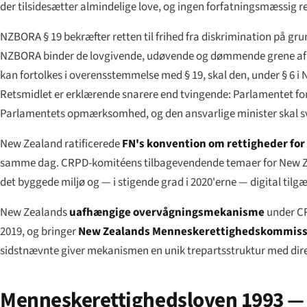
der tilsidesætter almindelige love, og ingen forfatningsmæssig r
NZBORA § 19 bekræfter retten til frihed fra diskrimination på gr
NZBORA binder de lovgivende, udøvende og dømmende grene af rege
kan fortolkes i overensstemmelse med § 19, skal den, under § 6 
Retsmidlet er erklærende snarere end tvingende: Parlamentet for
Parlamentets opmærksomhed, og den ansvarlige minister skal s
New Zealand ratificerede
FN's konvention om rettigheder fo
samme dag. CRPD-komitéens tilbagevendende temaer for New Zeal
det byggede miljø og — i stigende grad i 2020'erne — digital tilg
New Zealands
uafhængige overvågningsmekanisme
under CR
2019, og bringer
New Zealands Menneskerettighedskommiss
sidstnævnte giver mekanismen en unik trepartsstruktur med dire
Menneskerettighedsloven 1993 — 