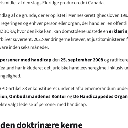
etsmidlet af den slags
Eldridge
producerede i Canada.
undlag af de grunde, der er oplistet i Menneskerettighedsloven 1
ringen og enhver person eller organ, der handler i en offentlig 
i NZBORA; hvor den ikke kan, kan domstolene udstede en
erklæri
bliver suverænt. 2022-ændringerne kræver, at justitsministeren 
vare inden seks måneder.
r personer med handicap
den
25. september 2008
og ratificer
and har inkluderet det juridiske handleevneregime, inklusiv u
ængelighed.
PD-artikel 33 er konstitueret under et aftalememorandum undersk
ion
,
Ombudsmandenes Kontor
og
De Handicappedes Organi
kte valgt ledelse af personer med handicap.
den doktrinære kerne