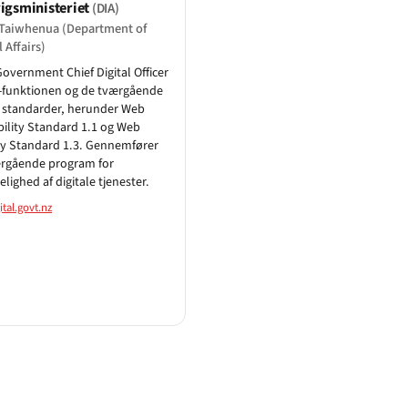
igsministeriet
(DIA)
i Taiwhenua (Department of
 Affairs)
Government Chief Digital Officer
-funktionen og de tværgående
e standarder, herunder Web
bility Standard 1.1 og Web
ty Standard 1.3. Gennemfører
ærgående program for
elighed af digitale tjenester.
tal.govt.nz