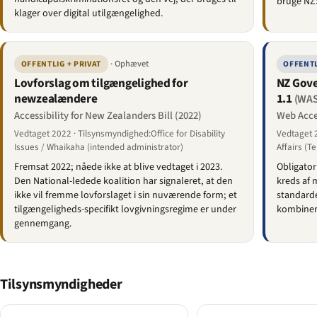
bruge NZS
klager over digital utilgængelighed.
· Ophævet
OFFENTLIG + PRIVAT
OFFENTL
Lovforslag om tilgængelighed for
NZ Gove
newzealændere
1.1
(WAS
Accessibility for New Zealanders Bill (2022)
Web Acces
Vedtaget 2022 · Tilsynsmyndighed:Office for Disability
Vedtaget 
Issues / Whaikaha (intended administrator)
Affairs (T
Fremsat 2022; nåede ikke at blive vedtaget i 2023.
Obligator
Den National-ledede koalition har signaleret, at den
kreds af 
ikke vil fremme lovforslaget i sin nuværende form; et
standarde
tilgængeligheds-specifikt lovgivningsregime er under
kombiner
gennemgang.
Tilsynsmyndigheder