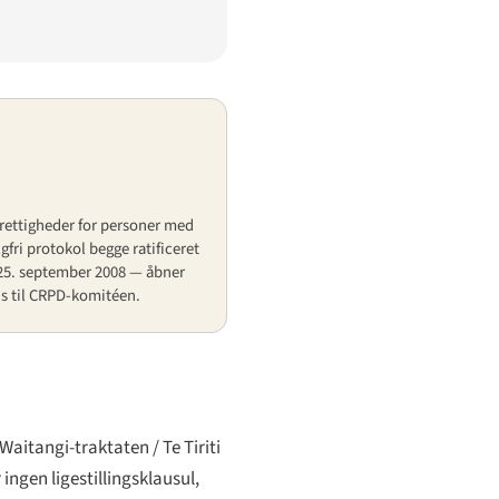
rettigheder for personer med
fri protokol begge ratificeret
25. september 2008 — åbner
us til CRPD-komitéen.
, Waitangi-traktaten /
Te Tiriti
ngen ligestillingsklausul,