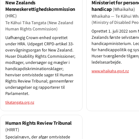
New Zealands
Ministeriet for perso
Menneskerettighedskommission
handicap
(Whaikaha)
(HRC)
Whaikaha — Te Kāhui Wh
(Ministry of Disabled Peo
Te Kāhui Tika Tangata (New Zealand
Human Rights Commission)
Oprettet 1. juli 2022 som
Zealands første selvstæn
Uafhængig Crown-enhed oprettet
handicapministerium. Led
under HRA. Udpeget CRPD-artikel 33-
for handicappolitik og sy
overvågningsorgan for New Zealand.
Huser tværgående tilgæn
Huser Disability Rights Commissioner;
ledelsesarbejde.
modtager, undersøger og mægler i
handicapdiskriminationsklager;
www.whaikaha.govt.nz
henviser omtvistede sager til Human
Rights Review Tribunal; gennemfører
undersøgelser og rapporterer til
Parlamentet.
tikatangata.org.nz
Human Rights Review Tribunal
(HRRT)
Specialnævn, der afgør omtvistede