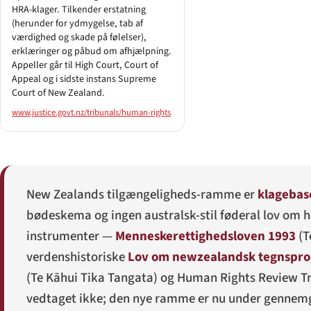
HRA-klager. Tilkender erstatning
(herunder for ydmygelse, tab af
værdighed og skade på følelser),
erklæringer og påbud om afhjælpning.
Appeller går til High Court, Court of
Appeal og i sidste instans Supreme
Court of New Zealand.
www.justice.govt.nz/tribunals/human-rights
New Zealands tilgængeligheds-ramme er
klagebas
bødeskema og ingen australsk-stil føderal lov om h
instrumenter —
Menneskerettighedsloven 1993
(
T
verdenshistoriske
Lov om newzealandsk tegnspro
(
Te Kāhui Tika Tangata
) og Human Rights Review Tr
vedtaget ikke; den nye ramme er nu under gennemga