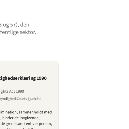
 og 57), den
entlige sektor.
tighedserklæring 1990
ights Act 1990
myndighed:Courts (judicial
skrimination, sammenholdt med
, binder de lovgivende,
e grene samt enhver person,