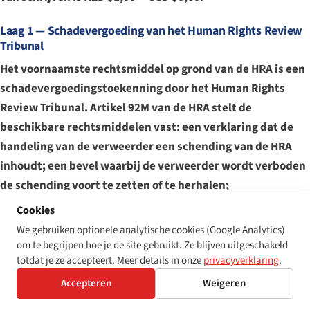
Laag 1 — Schadevergoeding van het Human Rights Review
Tribunal
Het voornaamste rechtsmiddel op grond van de HRA is een
schadevergoedingstoekenning door het Human Rights
Review Tribunal. Artikel 92M van de HRA stelt de
beschikbare rechtsmiddelen vast: een verklaring dat de
handeling van de verweerder een schending van de HRA
inhoudt; een bevel waarbij de verweerder wordt verboden
de schending voort te zetten of te herhalen;
schadevergoeding op grond van artikel 92M(1)(c); en ieder
Cookies
ander rechtsmiddel dat het Tribunaal passend acht.
We gebruiken optionele analytische cookies (Google Analytics)
Schadevergoeding op grond van artikel 92M omvat posten
om te begrijpen hoe je de site gebruikt. Ze blijven uitgeschakeld
totdat je ze accepteert. Meer details in onze
privacyverklaring
.
voor
vermogensschade
,
verlies van enig voordeel
en — het
meest relevant in digitale-toegankelijkheidszaken waar
Accepteren
Weigeren
vermogensschade vaak bescheiden is —
vernedering,