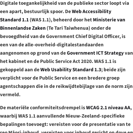
Digitale toegankelijkheid van de publieke sector loopt via
een apart, bestuurlijk spoor. De
Web Accessibility
Standard 1.1
(WAS 1.1), beheerd door het
Ministerie van
Binnenlandse Zaken
(
Te Tari Taiwhenua
) onder de
bevoegdheid van de Government Chief Digital Officer, is
een van de alle-overheid-digitalestandaarden
aangenomen op grond van de
Government ICT Strategy
van
het kabinet en de Public Service Act 2020. WAS 1.1 is
gekoppeld aan de
Web Usability Standard 1.3
; beide zijn
verplicht voor de Public Service en een bredere groep
agentschappen die in de reikwijdtebijlage van de norm zijn
vermeld.
De materiële conformiteitsdrempel is
WCAG 2.1 niveau AA
,
waarbij WAS 1.1 aanvullende Nieuw-Zeeland-specifieke
bepalingen toevoegt: vereisten voor de presentatie van te
reo Māori-inhoud, vereisten voor inhoud gericht op dove en