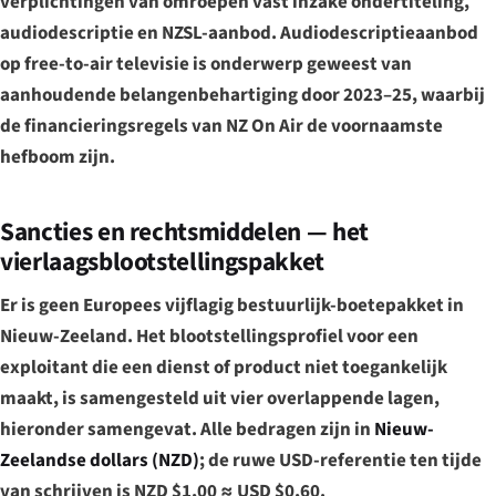
verplichtingen van omroepen vast inzake ondertiteling,
audiodescriptie en NZSL-aanbod. Audiodescriptieaanbod
op free-to-air televisie is onderwerp geweest van
aanhoudende belangenbehartiging door 2023–25, waarbij
de financieringsregels van NZ On Air de voornaamste
hefboom zijn.
Sancties en rechtsmiddelen — het
vierlaagsblootstellingspakket
Er is geen Europees vijflagig bestuurlijk-boetepakket in
Nieuw-Zeeland. Het blootstellingsprofiel voor een
exploitant die een dienst of product niet toegankelijk
maakt, is samengesteld uit vier overlappende lagen,
hieronder samengevat. Alle bedragen zijn in
Nieuw-
Zeelandse dollars (NZD)
; de ruwe USD-referentie ten tijde
van schrijven is NZD $1,00 ≈ USD $0,60.