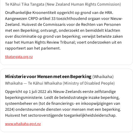
Te Kāhui Tika Tangata (New Zealand Human Rights Commission)
Onafhankelijke Kroonentiteit opgericht op grond van de HRA.
Aangewezen CRPD-artikel 33 toezichthoudend orgaan voor Nieuw-
Zeeland. Huisvest de Commissaris voor de Rechten van Personen
met een Beperking; ontvangt, onderzoekt en bemiddelt klachten
over discriminatie op grond van beperking; verwijst betwiste zaken
naar het Human Rights Review Tribunal; voert onderzoeken uit en
rapporteert aan het parlement.
tikatangata.org.nz
Ministerie voor Mensen met een Beperking
(Whaikaha)
Whaikaha — Te Kāhui Whaikaha (Ministry of Disabled People)
Opgericht op 1 juli 2022 als Nieuw-Zeelands eerste zelfstandige
beperkingsministerie. Leidt de beleidsstrategie inzake beperking,
systeembeheer en (tot de financierings- en inkoopwijzigingen van
2024) ondersteunende diensten voor mensen met een beperking.
Huisvest het sectoroverstijgende toegankelijkheidsleiderschap.
www.whaikaha.govt.nz