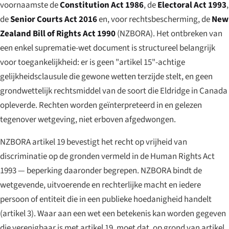
voornaamste de
Constitution Act 1986
, de
Electoral Act 1993
,
de
Senior Courts Act 2016
en, voor rechtsbescherming, de
New
Zealand Bill of Rights Act 1990
(NZBORA). Het ontbreken van
een enkel suprematie-wet document is structureel belangrijk
voor toegankelijkheid: er is geen "artikel 15"-achtige
gelijkheidsclausule die gewone wetten terzijde stelt, en geen
grondwettelijk rechtsmiddel van de soort die
Eldridge
in Canada
opleverde. Rechten worden geïnterpreteerd in en gelezen
tegenover wetgeving, niet erboven afgedwongen.
NZBORA artikel 19 bevestigt het recht op vrijheid van
discriminatie op de gronden vermeld in de Human Rights Act
1993 — beperking daaronder begrepen. NZBORA bindt de
wetgevende, uitvoerende en rechterlijke macht en iedere
persoon of entiteit die in een publieke hoedanigheid handelt
(artikel 3). Waar aan een wet een betekenis kan worden gegeven
die verenigbaar is met artikel 19, moet dat, op grond van artikel