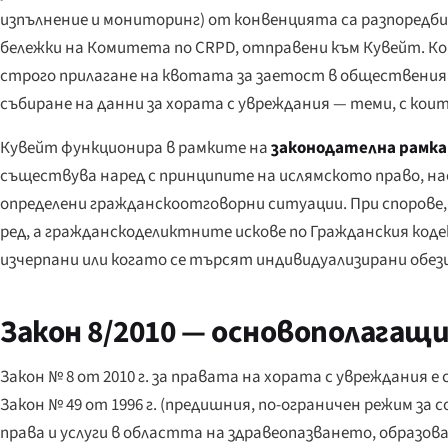
изпълнение и мониторинг) от конвенцията са разпоредб
бележки на Комитета по CRPD, отправени към Кувейт. Ко
строго прилагане на квотата за заетост в обществения
събиране на данни за хората с увреждания — теми, с които
Кувейт функционира в рамките на
законодателна рамка
съществува наред с принципите на ислямското право, н
определени гражданскоотговорни ситуации. При спорове,
ред, а гражданскоделиктните искове по Гражданския коде
изчерпани или когато се търсят индивидуализирани обе
Закон 8/2010 — основополагащ
Закон № 8 от 2010 г. за правата на хората с увреждания
Закон № 49 от 1996 г. (предишния, по-ограничен режим за 
права и услуги в областта на здравеопазването, образо