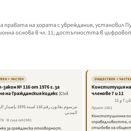
 за правата на хората с увреждания, установил П
онна основа в чл. 11; достъпността в цифровот
ВЕН + ЧАСТЕН
ОБЩЕСТВЕН + ЧАСТЕ
закон № 116 от 1976 г. за
Конституция на 
не на Гражданския кодекс
членове 7 и 11
(Civil
مرسوم بقانون رقم 116 لسنة 1976
Приет 1962
المدني
Конституционна осн
76 · В сила от1981
справедливостта, с
стълбове на общест
мка за гражданска отговорност.