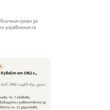
убличния орган за
о управление се
Н
Кувейт от 1962 г.,
دستور دولة الكويت 1962، المادتان 7 و 11
ова. Чл. 7 обявява
вободата и равенството за
вото; чл. 11 задължава