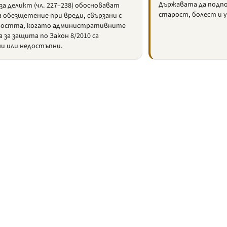
Държавата да подпо
за деликт (чл. 227–238) обосновават
старост, болест и 
а обезщетение при вреди, свързани с
остта, когато административните
 за защита по Закон 8/2010 са
ни или недостъпни.