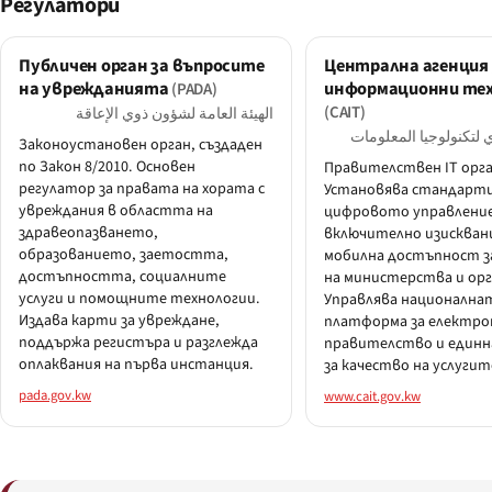
Регулатори
Публичен орган за въпросите
Централна агенция 
на уврежданията
информационни тех
(PADA)
(CAIT)
الهيئة العامة لشؤون ذوي الإعاقة
 لتكنولوجيا المعلومات
Законоустановен орган, създаден
по Закон 8/2010. Основен
Правителствен IT орга
регулатор за правата на хората с
Установява стандарти
увреждания в областта на
цифровото управление
здравеопазването,
включително изисквани
образованието, заетостта,
мобилна достъпност з
достъпността, социалните
на министерства и орг
услуги и помощните технологии.
Управлява национална
Издава карти за увреждане,
платформа за електро
поддържа регистъра и разглежда
правителство и единн
оплаквания на първа инстанция.
за качество на услугит
pada.gov.kw
www.cait.gov.kw