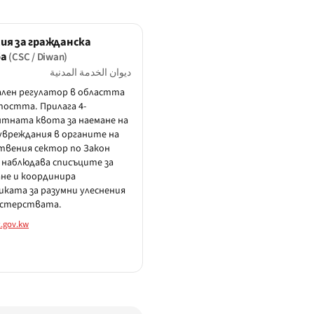
ия за гражданска
ба
(CSC / Diwan)
ديوان الخدمة المدنية
лен регулатор в областта
тостта. Прилага 4-
тната квота за наемане на
 увреждания в органите на
вения сектор по Закон
, наблюдава списъците за
не и координира
ката за разумни улеснения
истерствата.
.gov.kw