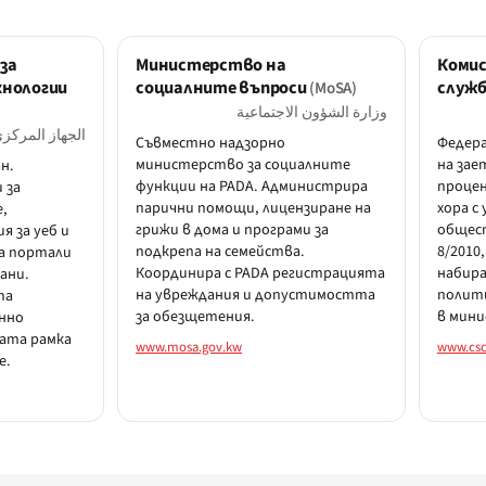
за
Министерство на
Комис
нологии
социалните въпроси
служ
(MoSA)
وزارة الشؤون الاجتماعية
الجهاز المركزي
Съвместно надзорно
Федера
министерство за социалните
на зае
н.
функции на PADA. Администрира
процен
 за
парични помощи, лицензиране на
хора с
,
грижи в дома и програми за
общест
я за уеб и
подкрепа на семейства.
8/2010
а портали
Координира с PADA регистрацията
набира
ани.
на увреждания и допустимостта
полити
та
за обезщетения.
в мин
нно
ата рамка
www.mosa.gov.kw
www.csc
е.