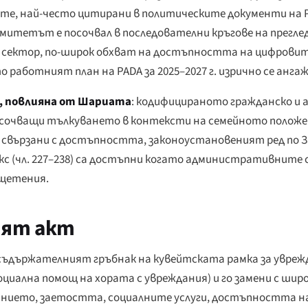
ите, най-често цитирани в политическите документи на 
митетът е посочвал в последователни кръгове на прегле
 сектор, по-широк обхват на достъпността на цифровите
 работният план на PADA за 2025–2027 г. изрично се ангаж
, повлияна от Шариата
: кодифицираното гражданско и
асочващи тълкуването в контексти на семейното положе
 свързани с достъпността, законоустановеният ред по З
кс (чл. 227–238) са достъпни когато административните 
зщетения.
ият акт
 е съдържателният гръбнак на кувейтската рамка за увре
социална помощ на хората с увреждания) и го замени с шир
ванието, заетостта, социалните услуги, достъпността на