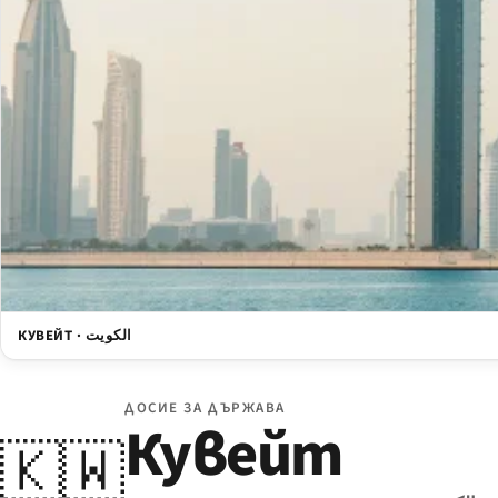
КУВЕЙТ · الكويت
ДОСИЕ ЗА ДЪРЖАВА
Кувейт
🇰🇼