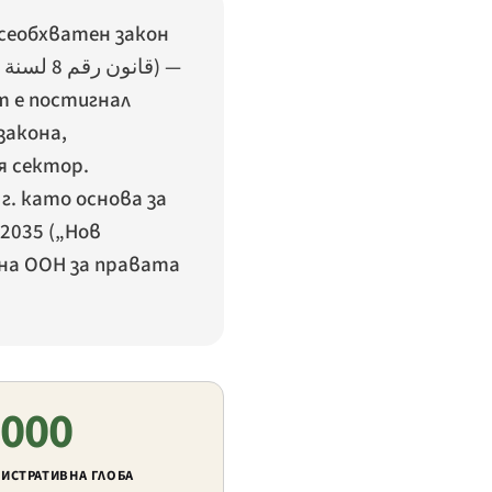
сеобхватен закон
قانون رقم 8 لسنة 2010 في شأن حقوق الأشخاص ذوي الإعاقة
) —
т е постигнал
закона,
я сектор.
. като основа за
2035 („Нов
на ООН за правата
 000
ИСТРАТИВНА ГЛОБА