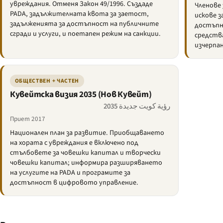
увреждания. Отменя Закон 49/1996. Създаде
Членове 
PADA, задължителната квота за заетост,
искове з
задълженията за достъпност на публичните
достъпн
сгради и услуги, и поетапен режим на санкции.
средства
изчерпа
ОБЩЕСТВЕН + ЧАСТЕН
Кувейтска визия 2035 (Нов Кувейт)
رؤية كويت جديدة 2035
Приет 2017
Национален план за развитие. Приобщаването
на хората с увреждания е включено под
стълбовете за човешки капитал и творчески
човешки капитал; информира разширяването
на услугите на PADA и програмите за
достъпност в цифровото управление.