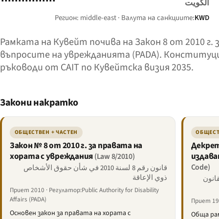
الكويت
Регион: middle-east · Валута на санкциите:
KWD
Рамката на Кувейт почива на Закон 8 от 2010 г.
въпросите на уврежданията (PADA). Конституци
ръководи от CAIT по Кувейтска визия 2035.
Закони накратко
ОБЩЕСТВЕН + ЧАСТЕН
ОБЩЕСТ
Закон № 8 от 2010 г. за правата на
Декрет-
хората с увреждания
издава
(Law 8/2010)
Code)
قانون رقم 8 لسنة 2010 في شأن حقوق الأشخاص
ذوي الإعاقة
 بإصدار القانون
Приет 2010 · Регулатор:Public Authority for Disability
Affairs (PADA)
Приет 19
Основен закон за правата на хората с
Обща ра