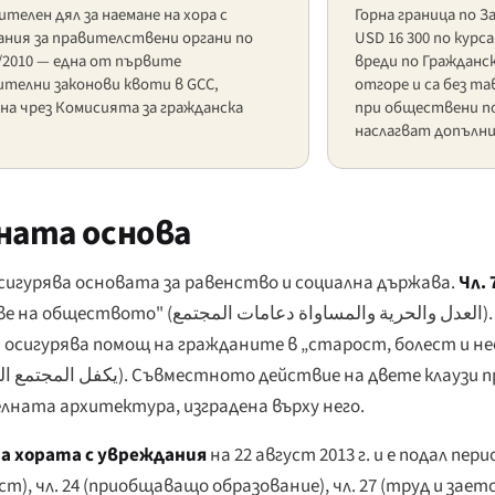
телен дял за наемане на хора с
Горна граница по З
ания за правителствени органи по
USD 16 300 по курса
/2010 — една от първите
вреди по Гражданс
ителни законови квоти в GCC,
отгоре и са без та
на чрез Комисията за гражданска
при обществени по
наслагват допълн
ната основа
осигурява основата за равенство и социална държава.
Чл. 
ве на обществото" (
العدل والحرية والمساواة دعامات المجتمع
)
сигурява помощ на гражданите в „старост, болест и не
يكفل المجتمع ال
). Съвместното действие на двете клаузи 
лната архитектура, изградена върху него.
а хората с увреждания
на 22 август 2013 г. и е подал пе
), чл. 24 (приобщаващо образование), чл. 27 (труд и заето