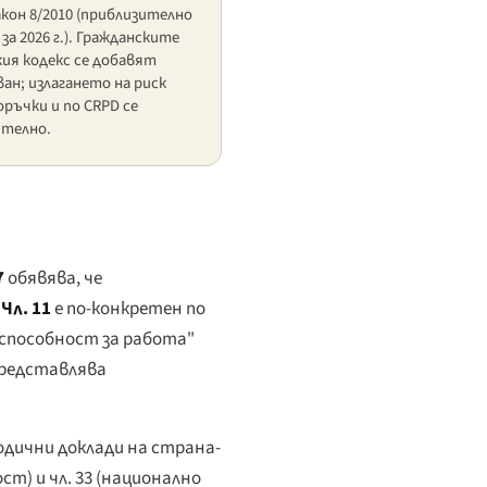
акон 8/2010 (приблизително
 за 2026 г.). Гражданските
кия кодекс се добавят
ван; излагането на риск
ръчки и по CRPD се
ително.
7
обявява, че
.
Чл. 11
е по-конкретен по
способност за работа"
представлява
риодични доклади на страна-
ст) и чл. 33 (национално