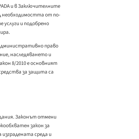
PADA и в Заключителните
д необходимостта от по-
 услуги и подобрено
ира.
 административно право
ние, наследяването и
акон 8/2010 е основният
средства за защита са
ждания. Законът отмени
окообхватен закон за
 изградената среда и