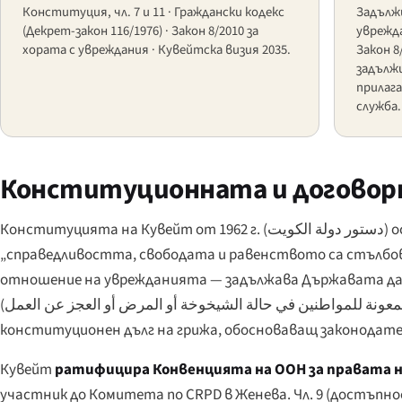
Конституция, чл. 7 и 11 · Граждански кодекс
Задължи
(Декрет-закон 116/1976) · Закон 8/2010 за
уврежд
хората с увреждания · Кувейтска визия 2035.
Закон 8
задълж
прилага
служба.
Конституционната и договор
Конституцията на Кувейт от 1962 г. (
دستور دولة الكويت
) 
„справедливостта, свободата и равенството са стълбо
отношение на уврежданията — задължава Държавата да о
(
معونة للمواطنين في حالة الشيخوخة أو المرض أو العجز عن العمل
конституционен дълг на грижа, обосноваващ законодате
Кувейт
ратифицира Конвенцията на ООН за правата н
участник до Комитета по CRPD в Женева. Чл. 9 (достъпност