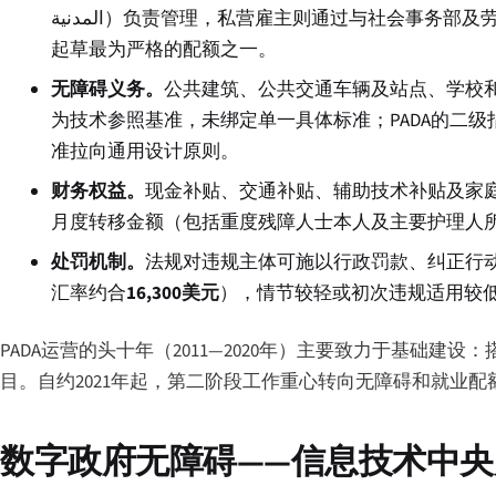
المدنية
）负责管理，私营雇主则通过与社会事务部及劳
起草最为严格的配额之一。
无障碍义务。
公共建筑、公共交通车辆及站点、学校
为技术参照基准，未绑定单一具体标准；PADA的二级指导
准拉向通用设计原则。
财务权益。
现金补贴、交通补贴、辅助技术补贴及家
月度转移金额（包括重度残障人士本人及主要护理人所
处罚机制。
法规对违规主体可施以行政罚款、纠正行
汇率约合
16,300美元
），情节较轻或初次违规适用较
PADA运营的头十年（2011—2020年）主要致力于基
目。自约2021年起，第二阶段工作重心转向无障碍和就业配
数字政府无障碍——信息技术中央