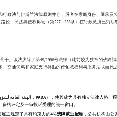
和行政法与伊斯兰法律原则并存，后者在家庭身份、继承及
是主要路径，民法典侵权诉讼（第227—238条）在行政救济已
性骨干。该法废除了第49/1996号法律（此前较为狭窄的残
术、交通优惠和家庭支持补贴的跨领域权利与服务法取而代
。
الهيئة العامة لشؤو
，
PADA
），使其成为具有独立法律人格、
件、资格评定及一审投诉受理的统一窗口。
营雇主规定了具有约束力的
4%残障就业配额
，公共机构由公