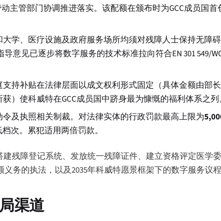
动主管部门协调推进落实。该配额在颁布时为GCC成员国首创
和大学、医疗设施及政府服务场所均须对残障人士保持无障
意见已逐步将数字服务的技术标准拉向符合EN 301 549/
庭支持补贴在法律层面以成文权利形式固定（具体金额由部
获）使科威特在GCC成员国中跻身最为慷慨的福利体系之列
动令及执照相关制裁。对法律实体的行政罚款最高上限为
5,
低档次。累犯适用两倍罚款。
础建设：搭建残障登记系统、发放统一残障证件、建立资格评定医
额义务的执法，以及2035年科威特愿景框架下的数字服务议
局渠道