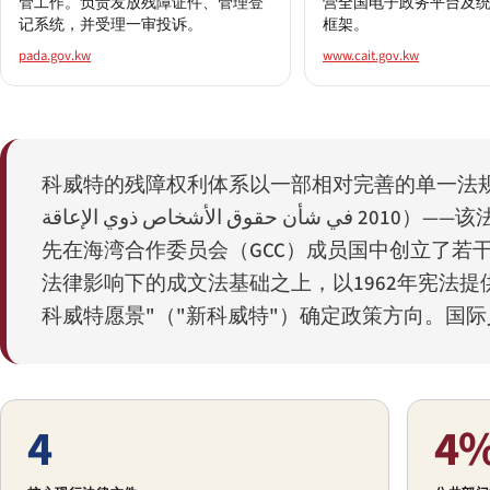
管工作。负责发放残障证件、管理登
营全国电子政务平台及
记系统，并受理一审投诉。
框架。
pada.gov.kw
www.cait.gov.kw
科威特的残障权利体系以一部相对完善的单一法
2010 في شأن حقوق الأشخاص ذوي الإعاقة
）——该
先在海湾合作委员会（GCC）成员国中创立了若
法律影响下的成文法基础之上，以1962年宪法提供
科威特愿景"（"新科威特"）确定政策方向。国际
4
4