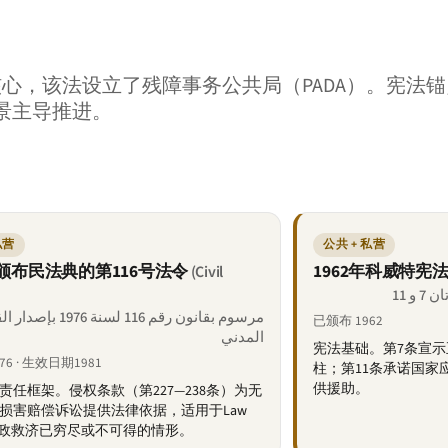
核心，该法设立了残障事务公共局（PADA）。宪法锚
景主导推进。
私营
公共 + 私营
年颁布民法典的第116号法令
1962年科威特宪
(Civil
مرسوم بقانون رقم 116 لسنة 1976
已颁布 1962
المدني
宪法基础。第7条宣
76 · 生效日期1981
柱；第11条承诺国家
供援助。
责任框架。侵权条款（第227—238条）为无
损害赔偿诉讼提供法律依据，适用于Law
10行政救济已穷尽或不可得的情形。