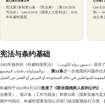
核心现行法律文件
公共部门
宪法第7条和第11条 · 《民法典》（第116/1976
Law 
号法令）· Law 8/2010《残障人士权利法》· 2035
例——
年科威特愿景。
由公务
宪法与条约基础
1962年颁布的《科威特国宪法》（
دستور دولة الكويت
）提供
والمساواة دعامات المجتمع
）。
第11条
进一步就残疾问题作出
لمعونة للمواطنين في حالة الشيخوخة أو المرض أو العجز عن العمل
科威特于2013年8月22日
批准了《联合国残疾人权利公约》
，
合教育）、第27条（工作与就业）和第33条（国家实施与监测
期中均指出，科威特需要加强公共部门就业配额执行力度、扩