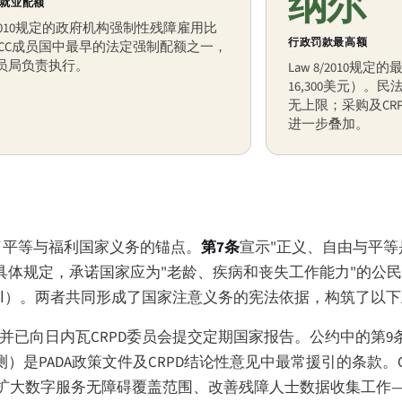
纳尔
就业配额
8/2010规定的政府机构强制性残障雇用比
行政罚款最高额
GCC成员国中最早的法定强制配额之一，
员局负责执行。
Law 8/2010规
16,300美元）
无上限；采购及CR
进一步叠加。
了平等与福利国家义务的锚点。
第7条
宣示"正义、自由与平等
具体规定，承诺国家应为"老龄、疾病和丧失工作能力"的公
ا
）。两者共同形成了国家注意义务的宪法依据，构筑了以下
并已向日内瓦CRPD委员会提交定期国家报告。公约中的第9
）是PADA政策文件及CRPD结论性意见中最常援引的条款。
大数字服务无障碍覆盖范围、改善残障人士数据收集工作——