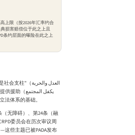
定的最高上限（按2026年汇率约合
。民法典损害赔偿位于此之上且
PD条约层面的曝险在此之上
是社会支柱"（
العدل والحرية
民提供援助（
يكفل المجتمع
立法体系的基础。
条（无障碍）、第24条（融
CRPD委员会在历次审议周
这些主题已被PADA发布