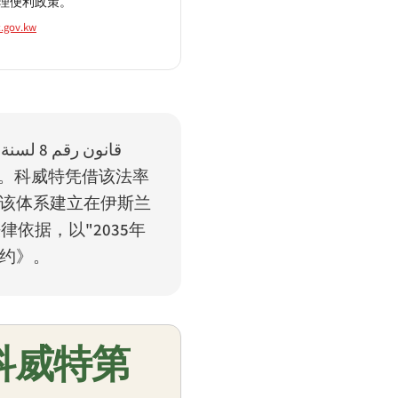
理便利政策。
.gov.kw
，
قانون رقم 8 لسنة
构。科威特凭借该法率
。该体系建立在伊斯兰
依据，以"2035年
公约》。
0科威特第