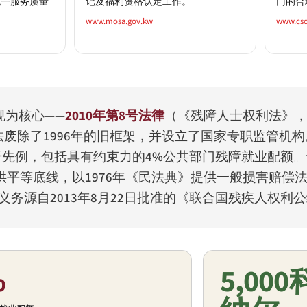
统一服务质量
记及福利资格认定工作。
门的合
www.mosa.gov.kw
www.csc
规为核心——
2010年第8号法律
（《残障人士权利法》
法废除了1996年的旧框架，并设立了国家专职监管机
干先例，包括具有约束力的4%公共部门残障就业配额
平等底线，以1976年《民法典》提供一般损害赔偿法律
义务源自2013年8月22日批准的《联合国残疾人权利
%
5,00