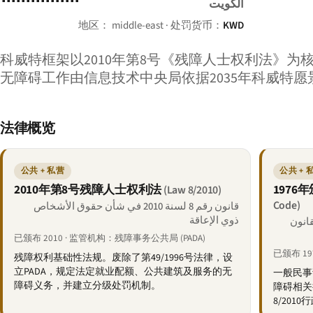
الكويت
地区： middle-east · 处罚货币：
KWD
科威特框架以2010年第8号《残障人士权利法》为
无障碍工作由信息技术中央局依据2035年科威特愿
法律概览
公共 + 私营
公共 + 
2010年第8号残障人士权利法
1976
(Law 8/2010)
Code)
قانون رقم 8 لسنة 2010 في شأن حقوق الأشخاص
ذوي الإعاقة
 بإصدار القانون
已颁布 2010 · 监管机构：残障事务公共局 (PADA)
已颁布 19
残障权利基础性法规。废除了第49/1996号法律，设
立PADA，规定法定就业配额、公共建筑及服务的无
一般民事
障碍义务，并建立分级处罚机制。
障碍相关
8/20