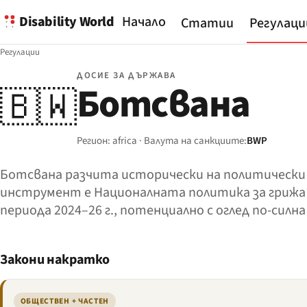
Disability World
Начало
Статии
Регулаци
Регулации
ДОСИЕ ЗА ДЪРЖАВА
Ботсвана
🇧🇼
Регион: africa · Валута на санкциите:
BWP
Ботсвана разчита исторически на политически р
инструмент е Националната политика за грижа з
периода 2024–26 г., потенциално с оглед по-силн
Закони накратко
ОБЩЕСТВЕН + ЧАСТЕН