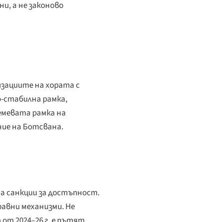
и, а не законово
изациите на хората с
о-стабилна рамка,
емевата рамка на
ие на Ботсвана.
на санкции за достъпност.
авни механизми. Не
т 2024–26 г. е пътят,