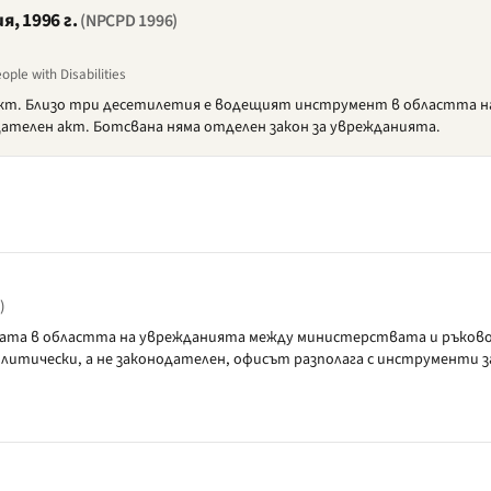
, 1996 г.
(NPCPD 1996)
ple with Disabilities
акт. Близо три десетилетия е водещият инструмент в областта на
нодателен акт. Ботсвана няма отделен закон за уврежданията.
)
ката в областта на уврежданията между министерствата и ръково
итически, а не законодателен, офисът разполага с инструменти з