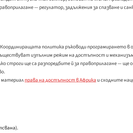
равоприлагане — регулатор, задължения за спазване и сан
. Координиращата политика ръководи програмирането в 
 съществуват изпълним режим на достъпност и механизъм 
олко строги ще са разпоредбите й за правоприлагане — ще
во.
я материал
права на достъпност в Африка
и сходните нац
отсвана).