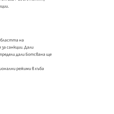
кции.
областта на
за санкции. Дали
 определи дали Ботсвана ще
ионални режими в хъба