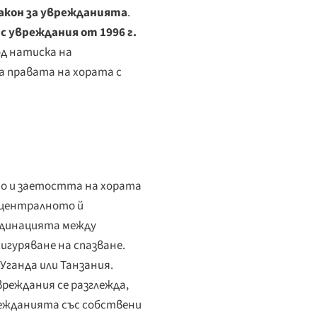
закон за уврежданията
.
с увреждания от 1996 г.
д натиска на
а правата на хората с
то и заетостта на хората
 централното й
рдинацията между
игуряване на спазване.
 Уганда или Танзания.
вреждания се разглежда,
врежданията със собствени