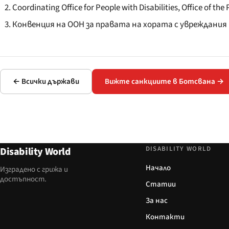
Coordinating Office for People with Disabilities, Office of
Конвенция на ООН за правата на хората с увреждания
← Всички държави
Вижте санкциите в Ботсвана →
DISABILITY WORLD
Disability World
Начало
Изградено с грижа и
достъпност.
Статии
За нас
Контакти