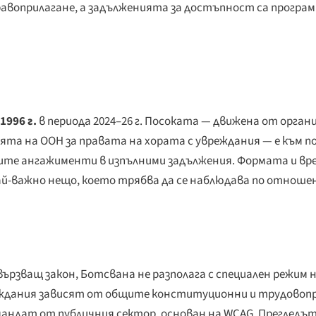
авоприлагане, а задълженията за достъпност са програмн
996 г.
в периода 2024–26 г. Посоката — движена от орган
та на ООН за правата на хората с увреждания — е към п
ите ангажименти в изпълними задължения. Формата и вр
-важно нещо, което трябва да се наблюдава по отношен
ързващ закон, Ботсвана не разполага с специален режим 
еждания зависят от общите конституционни и трудовопр
ндат от публичния сектор, основан на WCAG. Прегледът о