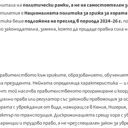
зчитала на
политически рамки, а не на самостоятелен 
етилетия е
Националната политика за грижа за хората 
литика беше
подложена на преглед в периода 2024–26 г.
по
о законодателна, замяна, която да придаде правна сила н
 правителството към грижите, образованието, обучение
на президента. Нейната определяща характеристика — и
ент: той насочва правителственото програмиране и коо
ални права или регулатор със законови правомощия за ос
ората с увреждания от вида, намиращ се в Кения, Нигерия,
пектър по транспозиция. Дискриминацията срещу хора с у
аранции и трудово право, а не чрез специален закон за у