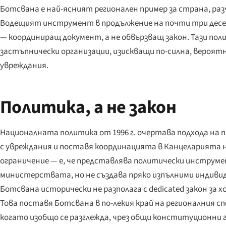
Ботсвана е най-ясният регионален пример за страна, ра
Водещият инструмент в продължение на почти три дес
— координиращ документ, а не обвързващ закон. Тази по
застъпнически организации, изискващи по-силна, вероятн
увреждания.
Политика, а не закон
Националната политика от 1996 г. очертава подхода на
с увреждания и поставя координацията в Канцеларията 
ограничение — е, че представлява политически инструм
министерствата, но не създава пряко изпълними индивиду
Ботсвана исторически не разполага с dedicated закон за х
Това поставя Ботсвана в по-лекия край на регионалния с
когато изобщо се разглежда, чрез общи конституционни г