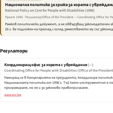
Национална политика за грижа за хората с увреждания
National Policy on Care for People with Disabilities (1996)
Приет 1996 · Регулатор:Office of the President — Coordinating Office for Peo
Рамков политически документ, а не обвързващ законодателен 
26 г. бе подложен на преглед с оглед заместването му със зако
Регулатори
Координиращ офис за хората с увреждания
(—)
Coordinating Office for People with Disabilities (Office of the President
Намиращ се в Канцеларията на президента, координира полити
Националната политика от 1996 г. Тъй като инструментът е пол
програмиране, но не и за законово правоприлагане.
www.gov.bw