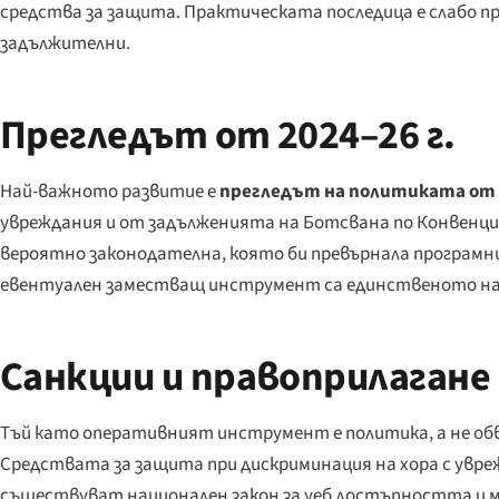
средства за защита. Практическата последица е слабо пр
задължителни.
Прегледът от 2024–26 г.
Най-важното развитие е
прегледът на политиката от 1
увреждания и от задълженията на Ботсвана по Конвенция
вероятно законодателна, която би превърнала програмн
евентуален заместващ инструмент са единственото най
Санкции и правоприлагане
Тъй като оперативният инструмент е политика, а не обв
Средствата за защита при дискриминация на хора с увр
съществуват национален закон за уеб достъпността и ма