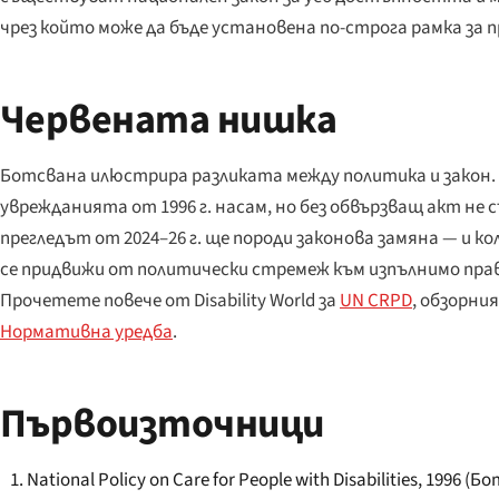
чрез който може да бъде установена по-строга рамка за п
Червената нишка
Ботсвана илюстрира разликата между политика и закон
уврежданията от 1996 г. насам, но без обвързващ акт не
прегледът от 2024–26 г. ще породи законова замяна — и к
се придвижи от политически стремеж към изпълнимо пра
Прочетете повече от Disability World за
UN CRPD
, обзорни
Нормативна уредба
.
Първоизточници
National Policy on Care for People with Disabilities, 1996 (Б