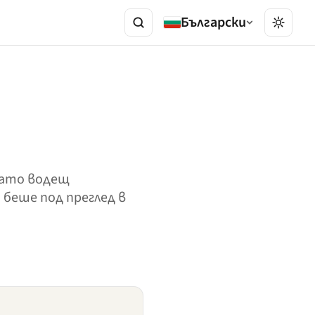
Български
като водещ
 беше под преглед в