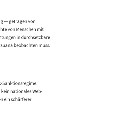
ng — getragen von
hte von Menschen mit
htungen in durchsetzbare
otsuana beobachten muss.
ts-Sanktionsregime.
 kein nationales Web-
n ein schärferer