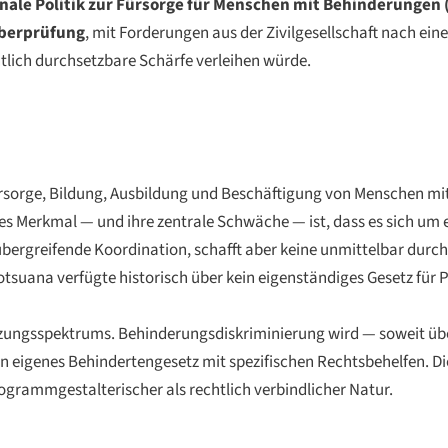
nale Politik zur Fürsorge für Menschen mit Behinderungen 
Überprüfung
, mit Forderungen aus der Zivilgesellschaft nach ei
tlich durchsetzbare Schärfe verleihen würde.
Fürsorge, Bildung, Ausbildung und Beschäftigung von Menschen mi
es Merkmal — und ihre zentrale Schwäche — ist, dass es sich um e
bergreifende Koordination, schafft aber keine unmittelbar durch
tsuana verfügte historisch über kein eigenständiges Gesetz für
tzungsspektrums. Behinderungsdiskriminierung wird — soweit ü
in eigenes Behindertengesetz mit spezifischen Rechtsbehelfen. Di
rogrammgestalterischer als rechtlich verbindlicher Natur.