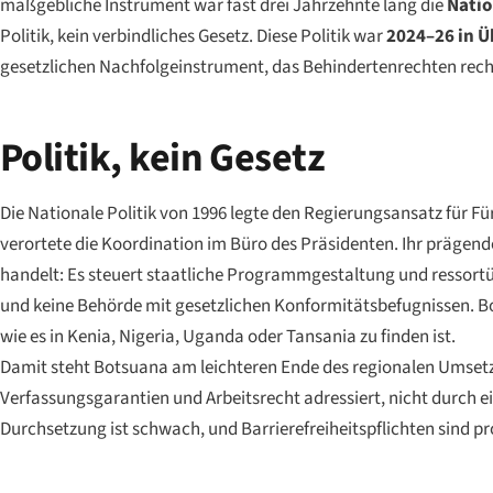
maßgebliche Instrument war fast drei Jahrzehnte lang die
Natio
Politik, kein verbindliches Gesetz. Diese Politik war
2024–26 in 
gesetzlichen Nachfolgeinstrument, das Behindertenrechten rech
Politik, kein Gesetz
Die Nationale Politik von 1996 legte den Regierungsansatz für 
verortete die Koordination im Büro des Präsidenten. Ihr prägend
handelt: Es steuert staatliche Programmgestaltung und ressortü
und keine Behörde mit gesetzlichen Konformitätsbefugnissen. Bo
wie es in Kenia, Nigeria, Uganda oder Tansania zu finden ist.
Damit steht Botsuana am leichteren Ende des regionalen Umse
Verfassungsgarantien und Arbeitsrecht adressiert, nicht durch e
Durchsetzung ist schwach, und Barrierefreiheitspflichten sind p