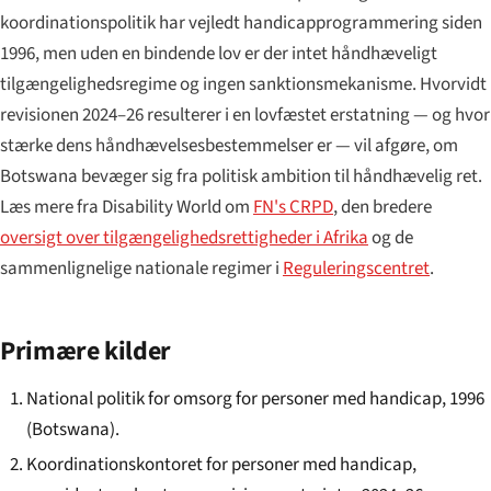
koordinationspolitik har vejledt handicapprogrammering siden
1996, men uden en bindende lov er der intet håndhæveligt
tilgængeligheds­regime og ingen sanktionsmekanisme. Hvorvidt
revisionen 2024–26 resulterer i en lovfæstet erstatning — og hvor
stærke dens håndhævelses­bestemmelser er — vil afgøre, om
Botswana bevæger sig fra politisk ambition til håndhævelig ret.
Læs mere fra Disability World om
FN's CRPD
, den bredere
oversigt over tilgængeligheds­rettigheder i Afrika
og de
sammenlignelige nationale regimer i
Reguleringscentret
.
Primære kilder
National politik for omsorg for personer med handicap, 1996
(Botswana).
Koordinationskontoret for personer med handicap,