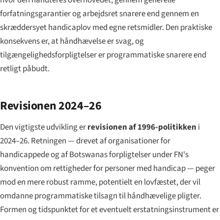
hvor den håndteres overhovedet, gennem generelle
forfatningsgarantier og arbejdsret snarere end gennem en
skræddersyet handicaplov med egne retsmidler. Den praktiske
konsekvens er, at håndhævelse er svag, og
tilgængeligheds­forpligtelser er programmatiske snarere end
retligt påbudt.
Revisionen 2024–26
Den vigtigste udvikling er
revisionen af 1996-politikken
i
2024–26. Retningen — drevet af organisationer for
handicappede og af Botswanas forpligtelser under FN's
konvention om rettigheder for personer med handicap — peger
mod en mere robust ramme, potentielt en lovfæstet, der vil
omdanne programmatiske tilsagn til håndhævelige pligter.
Formen og tidspunktet for et eventuelt erstatningsinstrument er