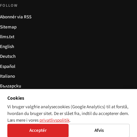
FOLLOW
Abonnér via RSS
Sitemap
llms.txt
English
Deutsch
Español
Italiano
Български
简体中文
Cookies
Vi bruger valgfrie analysecookies (Google Analytics) til at forstå,
hvordan du bruger sitet. De er slået fra, indtil du accepterer dem.
Læs mere i vores
privatlivspolitik
.
© 2026 Disability World. Alle rettigheder forbeholdes.
Cookie settings
Acceptér
Afvis
English
Deutsch
Español
Italiano
Български
简体中文
Polski
Français
Sprog: