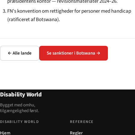
præsidentens kontor — revisionsmateriater 2024–26.
FN's konvention om rettigheder for personer med handicap
(ratificeret af Botswana).
← Alle lande
Se sanktioner i Botswana →
Disability World
Bygget med omhu,
tilgængelighed først.
DISABILITY WORLD
REFERENCE
Hjem
Regler