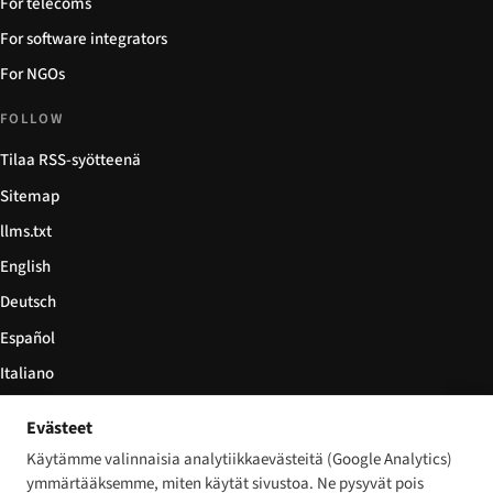
For telecoms
For software integrators
For NGOs
FOLLOW
Tilaa RSS-syötteenä
Sitemap
llms.txt
English
Deutsch
Español
Italiano
Български
Evästeet
简体中文
Käytämme valinnaisia analytiikkaevästeitä (Google Analytics)
ymmärtääksemme, miten käytät sivustoa. Ne pysyvät pois