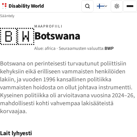
Disability World
Sääntely
MAAPROFIILI
🇧🇼
Botswana
Alue: africa · Seuraamusten valuutta:
BWP
Botswana on perinteisesti turvautunut poliittisiin
kehyksiin eikä erilliseen vammaisten henkilöiden
lakiin, ja vuoden 1996 kansallinen politiikka
vammaisten hoidosta on ollut johtava instrumentti.
Kyseinen politiikka oli arvioitavana vuosina 2024–26,
mahdollisesti kohti vahvempaa lakisääteistä
korvaajaa.
Lait lyhyesti