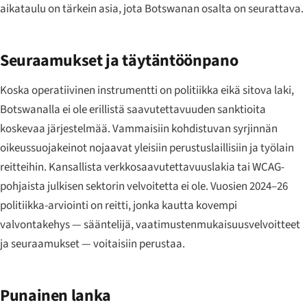
aikataulu on tärkein asia, jota Botswanan osalta on seurattava.
Seuraamukset ja täytäntöönpano
Koska operatiivinen instrumentti on politiikka eikä sitova laki,
Botswanalla ei ole erillistä saavutettavuuden sanktioita
koskevaa järjestelmää. Vammaisiin kohdistuvan syrjinnän
oikeussuojakeinot nojaavat yleisiin perustuslaillisiin ja työlain
reitteihin. Kansallista verkkosaavutettavuuslakia tai WCAG-
pohjaista julkisen sektorin velvoitetta ei ole. Vuosien 2024–26
politiikka-arviointi on reitti, jonka kautta kovempi
valvontakehys — sääntelijä, vaatimustenmukaisuusvelvoitteet
ja seuraamukset — voitaisiin perustaa.
Punainen lanka