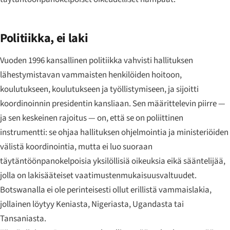
Politiikka, ei laki
Vuoden 1996 kansallinen politiikka vahvisti hallituksen
lähestymistavan vammaisten henkilöiden hoitoon,
koulutukseen, koulutukseen ja työllistymiseen, ja sijoitti
koordinoinnin presidentin kansliaan. Sen määrittelevin piirre —
ja sen keskeinen rajoitus — on, että se on poliittinen
instrumentti: se ohjaa hallituksen ohjelmointia ja ministeriöiden
välistä koordinointia, mutta ei luo suoraan
täytäntöönpanokelpoisia yksilöllisiä oikeuksia eikä sääntelijää,
jolla on lakisääteiset vaatimustenmukaisuusvaltuudet.
Botswanalla ei ole perinteisesti ollut erillistä vammaislakia,
jollainen löytyy Keniasta, Nigeriasta, Ugandasta tai
Tansaniasta.