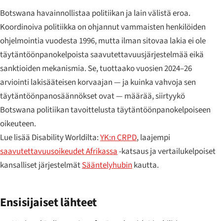
Botswana havainnollistaa politiikan ja lain välistä eroa.
Koordinoiva politiikka on ohjannut vammaisten henkilöiden
ohjelmointia vuodesta 1996, mutta ilman sitovaa lakia ei ole
täytäntöönpanokelpoista saavutettavuusjärjestelmää eikä
sanktioiden mekanismia. Se, tuottaako vuosien 2024–26
arviointi lakisääteisen korvaajan — ja kuinka vahvoja sen
täytäntöönpanosäännökset ovat — määrää, siirtyykö
Botswana politiikan tavoittelusta täytäntöönpanokelpoiseen
oikeuteen.
Lue lisää Disability Worldilta:
YK:n CRPD
, laajempi
saavutettavuusoikeudet Afrikassa
-katsaus ja vertailukelpoiset
kansalliset järjestelmät
Sääntelyhubin
kautta.
Ensisijaiset lähteet