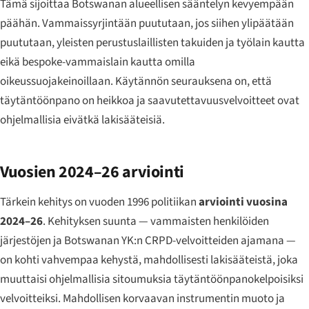
Tämä sijoittaa Botswanan alueellisen sääntelyn kevyempään
päähän. Vammaissyrjintään puututaan, jos siihen ylipäätään
puututaan, yleisten perustuslaillisten takuiden ja työlain kautta
eikä bespoke-vammaislain kautta omilla
oikeussuojakeinoillaan. Käytännön seurauksena on, että
täytäntöönpano on heikkoa ja saavutettavuusvelvoitteet ovat
ohjelmallisia eivätkä lakisääteisiä.
Vuosien 2024–26 arviointi
Tärkein kehitys on vuoden 1996 politiikan
arviointi vuosina
2024–26
. Kehityksen suunta — vammaisten henkilöiden
järjestöjen ja Botswanan YK:n CRPD-velvoitteiden ajamana —
on kohti vahvempaa kehystä, mahdollisesti lakisääteistä, joka
muuttaisi ohjelmallisia sitoumuksia täytäntöönpanokelpoisiksi
velvoitteiksi. Mahdollisen korvaavan instrumentin muoto ja