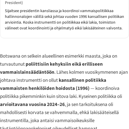
President)
Sijaitsee presidentin kansliassa ja koordinoi vammaispolitiikkaa
hallinnonalojen välillä sekä johtaa vuoden 1996 kansallisen politiikan
arviointia. Koska instrumentti on politiikkaa eikä lakia, toimiston
välineet ovat koordinointi ja ohjelmatyö eikä lakisääteinen valvonta.
Botswana on selkein alueellinen esimerkki maasta, joka on
turvautunut
poliittisiin kehyksiin eikä erilliseen
vammaislainsäädäntöön
. Lähes kolmen vuosikymmenen ajan
johtava instrumentti on ollut
kansallinen politiikka
vammaisten henkilöiden hoidosta (1996)
— koordinoiva
politiikka pikemminkin kuin sitova laki. Kyseinen politiikka oli
arvioitavana vuosina 2024–26
, ja sen tarkoituksena oli
mahdollisesti korvata se vahvemmalla, ehkä lakisääteisellä
instrumentilla, joka antaisi vammaisoikeuksille
täytäntöönpanokelpoiset oikeudelliset hampaat.