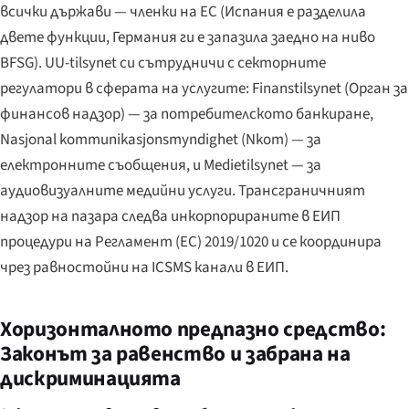
всички държави — членки на ЕС (Испания е разделила
двете функции, Германия ги е запазила заедно на ниво
BFSG). UU-tilsynet си сътрудничи с секторните
регулатори в сферата на услугите: Finanstilsynet (Орган за
финансов надзор) — за потребителското банкиране,
Nasjonal kommunikasjonsmyndighet (Nkom) — за
електронните съобщения, и Medietilsynet — за
аудиовизуалните медийни услуги. Трансграничният
надзор на пазара следва инкорпорираните в ЕИП
процедури на Регламент (ЕС) 2019/1020 и се координира
чрез равностойни на ICSMS канали в ЕИП.
Хоризонталното предпазно средство:
Законът за равенство и забрана на
дискриминацията