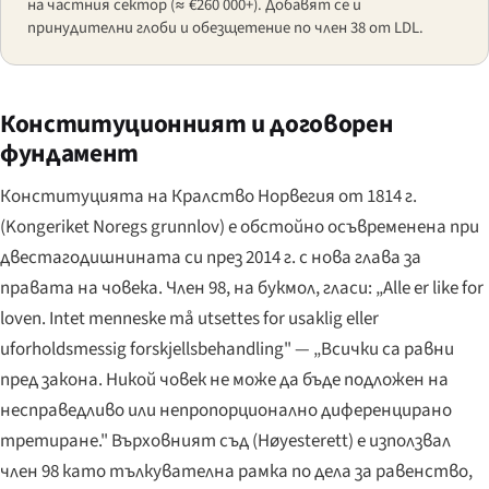
на частния сектор (≈ €260 000+). Добавят се и
принудителни глоби и обезщетение по член 38 от LDL.
Конституционният и договорен
фундамент
Конституцията на Кралство Норвегия от 1814 г.
(
Kongeriket Noregs grunnlov
) е обстойно осъвременена при
двестагодишнината си през 2014 г. с нова глава за
правата на човека. Член 98, на букмол, гласи:
„Alle er like for
loven. Intet menneske må utsettes for usaklig eller
uforholdsmessig forskjellsbehandling"
— „Всички са равни
пред закона. Никой човек не може да бъде подложен на
несправедливо или непропорционално диференцирано
третиране." Върховният съд (
Høyesterett
) е използвал
член 98 като тълкувателна рамка по дела за равенство,