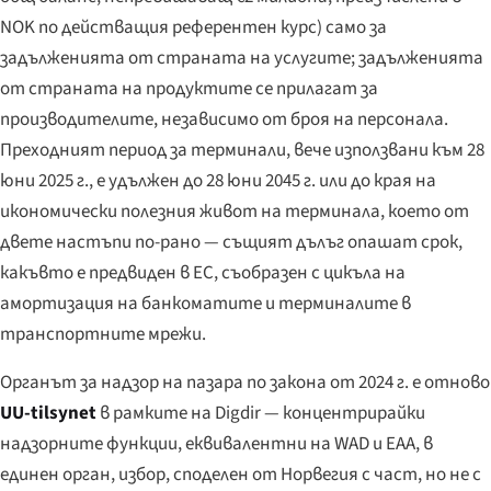
NOK по действащия референтен курс) само за
задълженията от страната на услугите; задълженията
от страната на продуктите се прилагат за
производителите, независимо от броя на персонала.
Преходният период за терминали, вече използвани към 28
юни 2025 г., е удължен до 28 юни 2045 г. или до края на
икономически полезния живот на терминала, което от
двете настъпи по-рано — същият дълъг опашат срок,
какъвто е предвиден в ЕС, съобразен с цикъла на
амортизация на банкоматите и терминалите в
транспортните мрежи.
Органът за надзор на пазара по закона от 2024 г. е отново
UU-tilsynet
в рамките на Digdir — концентрирайки
надзорните функции, еквивалентни на WAD и EAA, в
единен орган, избор, споделен от Норвегия с част, но не с