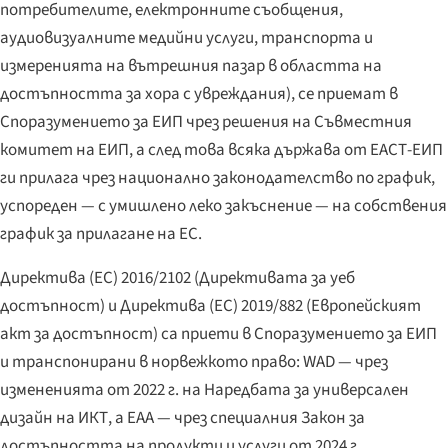
потребителите, електронните съобщения,
аудиовизуалните медийни услуги, транспорта и
измеренията на вътрешния пазар в областта на
достъпността за хора с увреждания), се приемат в
Споразумението за ЕИП чрез решения на Съвместния
комитет на ЕИП, а след това всяка държава от ЕАСТ-ЕИП
ги прилага чрез национално законодателство по график,
успореден — с умишлено леко закъснение — на собствения
график за прилагане на ЕС.
Директива (ЕС) 2016/2102 (Директивата за уеб
достъпност) и Директива (ЕС) 2019/882 (Европейският
акт за достъпност) са приети в Споразумението за ЕИП
и транспонирани в норвежкото право: WAD — чрез
измененията от 2022 г. на Наредбата за универсален
дизайн на ИКТ, а EAA — чрез специалния Закон за
достъпността на продукти и услуги от 2024 г.