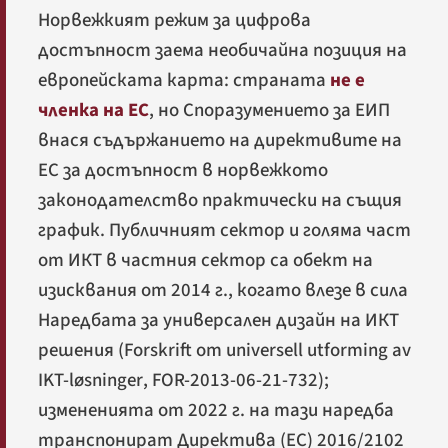
Норвежкият режим за цифрова
достъпност заема необичайна позиция на
европейската карта: страната
не е
членка на ЕС
, но Споразумението за ЕИП
внася съдържанието на директивите на
ЕС за достъпност в норвежкото
законодателство практически на същия
график. Публичният сектор и голяма част
от ИКТ в частния сектор са обект на
изисквания от 2014 г., когато влезе в сила
Наредбата за универсален дизайн на ИКТ
решения (
Forskrift om universell utforming av
IKT-løsninger
, FOR-2013-06-21-732);
измененията от 2022 г. на тази наредба
транспонират Директива (ЕС) 2016/2102