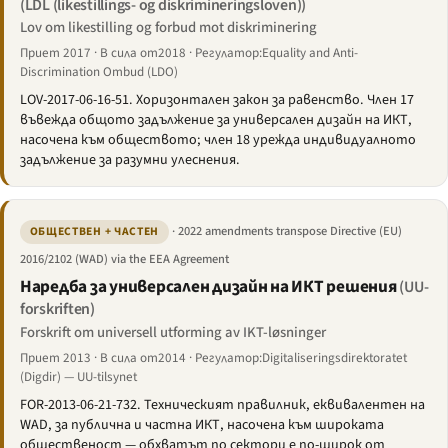
(LDL (likestillings- og diskrimineringsloven))
Lov om likestilling og forbud mot diskriminering
Приет 2017 · В сила от2018 · Регулатор:Equality and Anti-
Discrimination Ombud (LDO)
LOV-2017-06-16-51. Хоризонтален закон за равенство. Член 17
въвежда общото задължение за универсален дизайн на ИКТ,
насочена към обществото; член 18 урежда индивидуалното
задължение за разумни улеснения.
· 2022 amendments transpose Directive (EU)
ОБЩЕСТВЕН + ЧАСТЕН
2016/2102 (WAD) via the EEA Agreement
Наредба за универсален дизайн на ИКТ решения
(UU-
forskriften)
Forskrift om universell utforming av IKT-løsninger
Приет 2013 · В сила от2014 · Регулатор:Digitaliseringsdirektoratet
(Digdir) — UU-tilsynet
FOR-2013-06-21-732. Техническият правилник, еквивалентен на
WAD, за публична и частна ИКТ, насочена към широката
общественост — обхватът по сектори е по-широк от