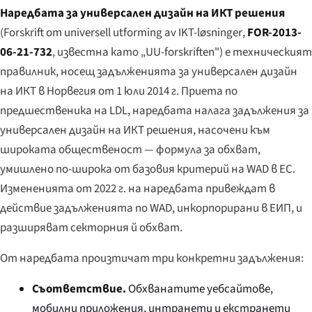
Наредбата за универсален дизайн на ИКТ решения
(
Forskrift om universell utforming av IKT-løsninger
,
FOR-2013-
06-21-732
, известна като „UU-forskriften") е техническият
правилник, носещ задълженията за универсален дизайн
на ИКТ в Норвегия от 1 юли 2014 г. Приета по
предшественика на LDL, наредбата налага задължения за
универсален дизайн на ИКТ решения, насочени към
широката общественост — формула за обхват,
умишлено по-широка от базовия критерий на WAD в ЕС.
Измененията от 2022 г. на наредбата привеждат в
действие задълженията по WAD, инкорпорирани в ЕИП, и
разширяват секторния й обхват.
От наредбата произтичат три конкретни задължения:
Съответствие.
Обхванатите уебсайтове,
мобилни приложения, интранети и екстранети