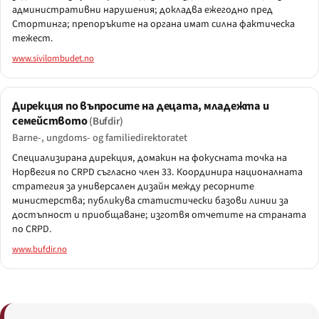
административни нарушения; докладва ежегодно пред
Стортинга; препоръките на органа имат силна фактическа
тежест.
www.sivilombudet.no
Дирекция по въпросите на децата, младежта и
семейството
(Bufdir)
Barne-, ungdoms- og familiedirektoratet
Специализирана дирекция, домакин на фокусната точка на
Норвегия по CRPD съгласно член 33. Координира националната
стратегия за универсален дизайн между ресорните
министерства; публикува статистически базови линии за
достъпност и приобщаване; изготвя отчетите на страната
по CRPD.
www.bufdir.no