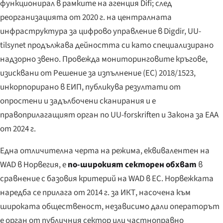
функционирал в рамките на агенция Difi; след
реорганизацията от 2020 г. на централната
инфраструктура за цифрово управление в Digdir, UU-
tilsynet продължава дейността си като специализирано
надзорно звено. Провежда мониторинговите кръгове,
изисквани от Решение за изпълнение (ЕС) 2018/1523,
инкорпорирано в ЕИП, публикува резултати от
опростени и задълбочени сканирания и е
правоприлагащият орган по UU-forskriften и Закона за EAA
от 2024 г.
Една отличителна черта на режима, еквивалентен на
WAD в Норвегия, е
по-широкият секторен обхват
в
сравнение с базовия критерий на WAD в ЕС. Норвежката
наредба се прилага от 2014 г. за ИКТ, насочена към
широката общественост, независимо дали операторът
е орган от публичния сектор или частноправно