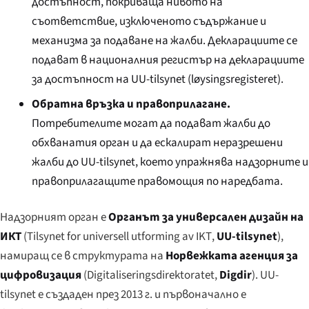
достъпност, покриваща нивото на
съответствие, изключеното съдържание и
механизма за подаване на жалби. Декларациите се
подават в националния регистър на декларациите
за достъпност на UU-tilsynet (
løysingsregisteret
).
Обратна връзка и правоприлагане.
Потребителите могат да подават жалби до
обхванатия орган и да ескалират неразрешени
жалби до UU-tilsynet, което упражнява надзорните и
правоприлагащите правомощия по наредбата.
Надзорният орган е
Органът за универсален дизайн на
ИКТ
(
Tilsynet for universell utforming av IKT
,
UU-tilsynet
),
намиращ се в структурата на
Норвежката агенция за
цифровизация
(
Digitaliseringsdirektoratet
,
Digdir
). UU-
tilsynet е създаден през 2013 г. и първоначално е