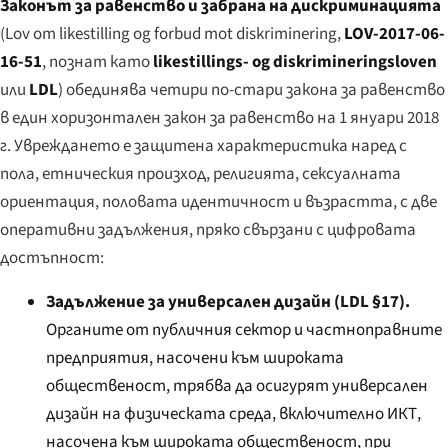
Законът за равенство и забрана на дискриминацията
(
Lov om likestilling og forbud mot diskriminering
,
LOV-2017-06-
16-51
, познат като
likestillings- og diskrimineringsloven
или
LDL
) обединява четири по-стари закона за равенство
в един хоризонтален закон за равенство на 1 януари 2018
г. Увреждането е защитена характеристика наред с
пола, етническия произход, религията, сексуалната
ориентация, половата идентичност и възрастта, с две
оперативни задължения, пряко свързани с цифровата
достъпност:
Задължение за универсален дизайн (LDL §17).
Органите от публичния сектор и частноправните
предприятия, насочени към широката
общественост, трябва да осигурят универсален
дизайн на физическата среда, включително ИКТ,
насочена към широката общественост, при