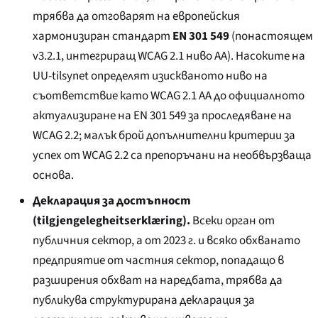
трябва да отговарят на европейския
хармонизиран стандарт
EN 301 549
(понастоящем
v3.2.1, интегриращ WCAG 2.1 ниво AA). Насоките на
UU-tilsynet определят изискваното ниво на
съответствие като WCAG 2.1 AA до официалното
актуализиране на EN 301 549 за проследяване на
WCAG 2.2; малък брой допълнителни критерии за
успех от WCAG 2.2 са препоръчани на необвързваща
основа.
Декларация за достъпност
(
tilgjengelegheitserklæring
).
Всеки орган от
публичния сектор, а от 2023 г. и всяко обхванато
предприятие от частния сектор, попадащо в
разширения обхват на наредбата, трябва да
публикува структурирана декларация за