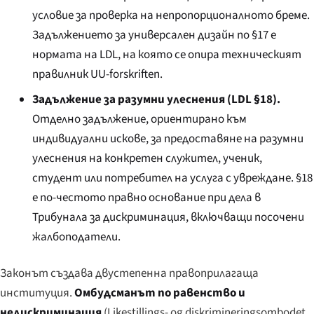
условие за проверка на непропорционалното бреме.
Задължението за универсален дизайн по §17 е
нормата на LDL, на която се опира техническият
правилник UU-forskriften.
Задължение за разумни улеснения (LDL §18).
Отделно задължение, ориентирано към
индивидуални искове, за предоставяне на разумни
улеснения на конкретен служител, ученик,
студент или потребител на услуга с увреждане. §18
е по-честото правно основание при дела в
Трибунала за дискриминация, включващи посочени
жалбоподатели.
Законът създава двустепенна правоприлагаща
институция.
Омбудсманът по равенство и
недискриминация
(
Likestillings- og diskrimineringsombodet
,