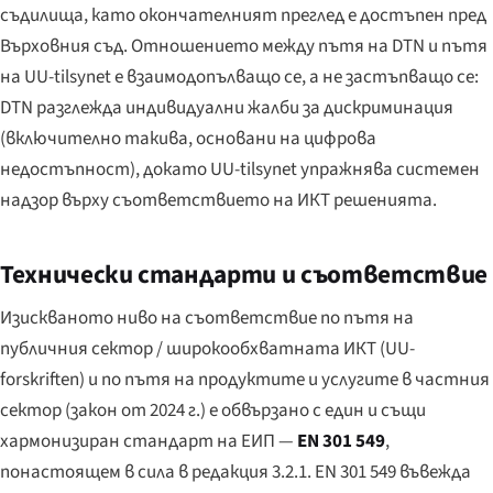
съдилища, като окончателният преглед е достъпен пред
Върховния съд. Отношението между пътя на DTN и пътя
на UU-tilsynet е взаимодопълващо се, а не застъпващо се:
DTN разглежда индивидуални жалби за дискриминация
(включително такива, основани на цифрова
недостъпност), докато UU-tilsynet упражнява системен
надзор върху съответствието на ИКТ решенията.
Технически стандарти и съответствие
Изискваното ниво на съответствие по пътя на
публичния сектор / широкообхватната ИКТ (UU-
forskriften) и по пътя на продуктите и услугите в частния
сектор (закон от 2024 г.) е обвързано с един и същи
хармонизиран стандарт на ЕИП —
EN 301 549
,
понастоящем в сила в редакция 3.2.1. EN 301 549 въвежда