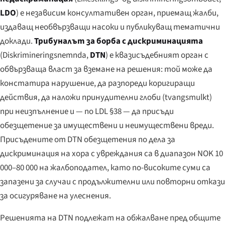
LDO
) е независим консултативен орган, приемащ жалби,
издаващ необвързващи насоки и публикуващ тематични
доклади.
Трибуналът за борба с дискриминацията
(
Diskrimineringsnemnda
,
DTN
) е квазисъдебният орган с
обвързваща власт за вземане на решения: той може да
констатира нарушение, да разпореди коригиращи
действия, да наложи принудителни глоби (
tvangsmulkt
)
при неизпълнение и — по LDL §38 — да присъди
обезщетение за имуществени и неимуществени вреди.
Присъдените от DTN обезщетения по дела за
дискриминация на хора с увреждания са в диапазон NOK 10
000–80 000 на жалбоподател, като по-високите суми са
запазени за случаи с продължителни или повторни откази
за осигуряване на улеснения.
Решенията на DTN подлежат на обжалване пред общите