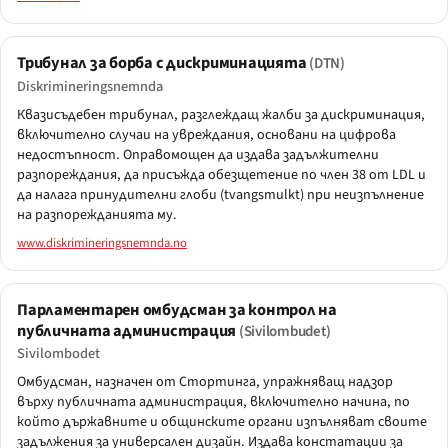
Трибунал за борба с дискриминацията
(DTN)
Diskrimineringsnemnda
Квазисъдебен трибунал, разглеждащ жалби за дискриминация,
включително случаи на увреждания, основани на цифрова
недостъпност. Оправомощен да издава задължителни
разпореждания, да присъжда обезщетение по член 38 от LDL и
да налага принудителни глоби (tvangsmulkt) при неизпълнение
на разпорежданията му.
www.diskrimineringsnemnda.no
Парламентарен омбудсман за контрол на
публичната администрация
(Sivilombudet)
Sivilombodet
Омбудсман, назначен от Стортинга, упражняващ надзор
върху публичната администрация, включително начина, по
който държавните и общинските органи изпълняват своите
задължения за универсален дизайн. Издава констатации за