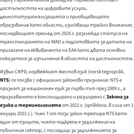
достъпността на цифровите услуги,
деинституционализацията и приобщаващото
образование като области, изискващи трайно внимание;
последващият преглед от 2025 г. разглежда статуса на
транспонирането на WAD и подготовката за датата на
прилагане на еквивалента на EAA като двата основни
показателя за изпълнение в областта на достъпността.
Извън CRPD, норвежкият жестов език (
norsk tegnspråk
,
NTS
) се ползва с официално законово признание: NTS е
признат за национален език за първи път през 2009 г., а
признаването е консолидирано и разширено с
Закона за
езика и терминологията
от 2021 г. (
språklova
, в сила от 1
януари 2022 г.). Член 7 от този закон третира NTS като
един от езиците, чиято подкрепа е задължение на
публичния сектор, с последици за задълженията за