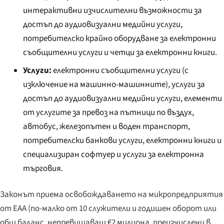
интерактивни изчислителни възможности за
достъп до аудиовизуални медийни услуги,
потребителско крайно оборудване за електронни
съобщителни услуги и четци за електронни книги.
Услуги:
електронни съобщителни услуги (с
изключение на машинно-машинните), услуги за
достъп до аудиовизуални медийни услуги, елементи
от услугите за превоз на пътници по въздух,
автобус, железопътен и воден транспорт,
потребителски банкови услуги, електронни книги и
специализиран софтуер и услуги за електронна
търговия.
Законът приема освобождаването на микропредприятия
от EAA (по-малко от 10 служители и годишен оборот или
общ баланс, непревишаващ €2 милиона, преизчислени в