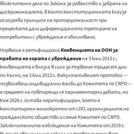
включително дела по Закона за равенство и забрана на
дискриминацията, в които конституционната клауза
осигурява принципа на пропорционалност при
преценката дали диференцираното третиране на
потребители с увреждания е обосновано.
Норвегия е ратифицирала
Конвенцията на ООН за
правата на хората с увреждания
на 3 юни 2013 г.;
конвенцията е влязла в сила за Норвегия тридесет дни
по-късно, на 3 юли 2013 г. Факултативният протокол —
позволяващ индивидуални жалби до Комитета по CRPD —
е предмет на повтарящи се парламентарни дебати, но
към 2026 г. остава нератифициран, което е
констатирано многократно от LDO, организациите на
гражданското общество и самия Комитет по CRPD.
Заключителните наблюдения на Комитета от 2019 г.
върху първоначалния доклад на Норвегия посочват