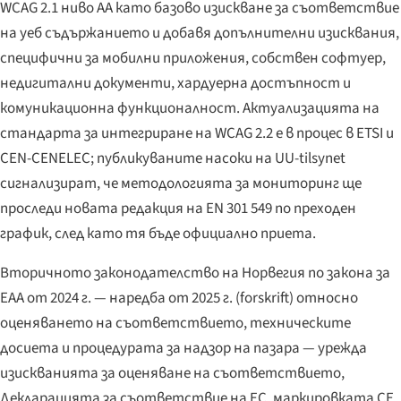
WCAG 2.1 ниво AA като базово изискване за съответствие
на уеб съдържанието и добавя допълнителни изисквания,
специфични за мобилни приложения, собствен софтуер,
недигитални документи, хардуерна достъпност и
комуникационна функционалност. Актуализацията на
стандарта за интегриране на WCAG 2.2 е в процес в ETSI и
CEN-CENELEC; публикуваните насоки на UU-tilsynet
сигнализират, че методологията за мониторинг ще
проследи новата редакция на EN 301 549 по преходен
график, след като тя бъде официално приета.
Вторичното законодателство на Норвегия по закона за
EAA от 2024 г. — наредба от 2025 г. (
forskrift
) относно
оценяването на съответствието, техническите
досиета и процедурата за надзор на пазара — урежда
изискванията за оценяване на съответствието,
Декларацията за съответствие на ЕС, маркировката CE