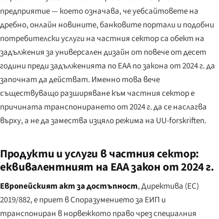
предприятие — което означава, че уебсайтовете на
дребно, онлайн новините, банковите портали и подобни
потребителски услуги на частния сектор са обект на
задължения за универсален дизайн от повече от десет
години преди задълженията по EAA по закона от 2024 г. да
започнат да действат. Именно това вече
съществуващо разширяване към частния сектор е
причината транспонирането от 2024 г. да се наслагва
върху, а не да замества изцяло режима на UU-forskriften.
Продукти и услуги в частния сектор:
еквивалентният на EAA закон от 2024 г.
Европейският акт за достъпност
, Директива (ЕС)
2019/882, е приет в Споразумението за ЕИП и
транспониран в норвежкото право чрез специалния