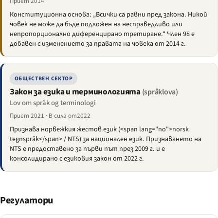
Приет 2014
Конституционна основа: „Всички са равни пред закона. Никой
човек не може да бъде подложен на несправедливо или
непропорционално диференцирано третиране.“ Член 98 е
добавен с изменението за правата на човека от 2014 г.
ОБЩЕСТВЕН СЕКТОР
Закон за езика и терминологията
(språklova)
Lov om språk og terminologi
Приет 2021 · В сила от2022
Признава норвежкия жестов език (<span lang="no">norsk
tegnspråk</span> / NTS) за национален език. Признаването на
NTS е предоставено за първи път през 2009 г. и е
консолидирано с езиковия закон от 2022 г.
Регулатори