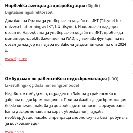
Норвежка агенция за цифровизация
(Digdir)
Digitaliseringsdirektoratet
Домакин на Органа за универсален дизайн на ИКТ (Tilsynet for
universell utforming av IKT, UU-tilsynet). Национален надзорен
орган по Наредбата за универсален дизайн на ИКТ; провежда
мониторинг, еквивалентен на WAD; изпълнява функцията на
орган за надзор на пазара по Закона за достъпността от 2024
г.
www.digdir.no
Омбудсман по равенство и недискриминация
(LDO)
Likestillings- og diskrimineringsombodet
Независим омбудсман, създаден по Закона за равенство и
забрана на дискриминацията. Приема жалби за дискриминация
(включително такива за цифрова достъпност, формулирани
като дискриминация на хора с увреждания), издава
необвързващи насоки и препраща спорни случаи към Трибунала
за дискриминация.
www.ldo.no