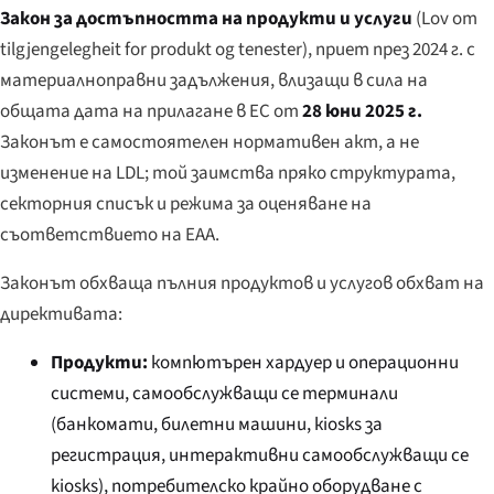
Закон за достъпността на продукти и услуги
(
Lov om
tilgjengelegheit for produkt og tenester
), приет през 2024 г. с
материалноправни задължения, влизащи в сила на
общата дата на прилагане в ЕС от
28 юни 2025 г.
Законът е самостоятелен нормативен акт, а не
изменение на LDL; той заимства пряко структурата,
секторния списък и режима за оценяване на
съответствието на EAA.
Законът обхваща пълния продуктов и услугов обхват на
директивата:
Продукти:
компютърен хардуер и операционни
системи, самообслужващи се терминали
(банкомати, билетни машини, кiosks за
регистрация, интерактивни самообслужващи се
kiosks), потребителско крайно оборудване с