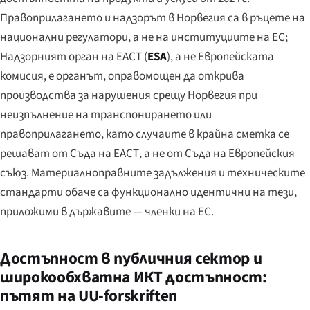
Правоприлагането и надзорът в Норвегия са в ръцете на
национални регулатори, а не на институциите на ЕС;
Надзорният орган на ЕАСТ (
ESA
), а не Европейската
комисия, е органът, оправомощен да открива
производства за нарушения срещу Норвегия при
неизпълнение на транспонирането или
правоприлагането, като случаите в крайна сметка се
решават от Съда на ЕАСТ, а не от Съда на Европейския
съюз. Материалноправните задължения и техническите
стандарти обаче са функционално идентични на тези,
приложими в държавите — членки на ЕС.
Достъпност в публичния сектор и
широкообхватна ИКТ достъпност:
пътят на UU-forskriften