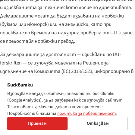
и изискванията за техническото досие по директивата.
Декларациите могат да бъдат издавани на норвежки
(букмол или нюнорск) или на английски, като при
поискване по времена на надзорна проверка от UU-tilsynet
се предоставя норвежки превод.
За декларациите за достъпност — изисквани по UU-
forskriften — се използва моделът на Решение за
изпълнение на Комисията (ЕС) 2018/1523, инкорпорирано в
ЕИП, с леки адаптации на норвежки език. Задължението за
Бисквитки
предоставяне на информация за достъпност в частния
Използваме незадължителни аналитични бисквитки
сектор по закона от 2024 г. е по-лек „notice за
(Google Analytics), за да разберем как се използва сайтът.
потребителите" на ясен норвежки, обхващащ начина, по
Те остават изключени, докато не ги приемете.
който продуктът или услугата са направени достъпни,
Подробности в нашата
политика за поверителност
.
към кого да се насочат жалби за достъпност и кой
Приемам
Отказвам
стандарт за съответствие е използван като основа.