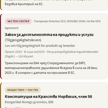
базовия критерий на ЕС.
· Transposes Directive (EU) 2019/882 (EAA) via the EEA
ЧАСТЕН СЕКТОР
Agreement
Закон за достъпността на продукти и услуги
(Tilgjengelighetsloven)
Lov om tilgjengelegheit for produkt og tenester
Приет 2024 · В сила от2025 · Регулатор:Digitaliseringsdirektoratet
(Digdir) — UU-tilsynet
Транспониране на EAA чрез Споразумението за ЕИП;
материалноправните задължения влязоха в сила на 28 юни
2025 г. в синхрон с датата на прилагане в ЕС.
ОБЩЕСТВЕН + ЧАСТЕН
Конституция на Кралство Норвегия, член 98
Kongeriket Noregs grunnlov, §98