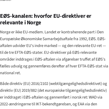
EØS-kanalen: hvorfor EU-direktiver er
relevante i Norge
Norge er ikke EU-medlem. Landet er kontraherende part i Den
Europæiske Økonomiske Samarbejdsaftale fra 1992, EØS. EØS-
aftalen udvider EU's indre marked — og den relevante EU-ret —
til de tre EFTA-EØS-stater. EU-direktiver på EØS-relevante
områder inddrages i EØS-aftalen via afgørelser truffet af EØS's
fælles udvalg og gennemføres derefter af hver EFTA-EØS-stat via
national ret.
Både direktiv (EU) 2016/2102 (webtilgængelighedsdirektivet) og
direktiv (EU) 2019/882 (det europæiske tilgængelighedsdirektiv)
er inddraget i EØS-aftalen og gennemført i norsk ret: WAD via
2022-ændringerne til IKT-bekendtgørelsen, og EAA via den