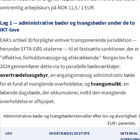
omtrentlig arbejdskurs på NOK 11,5 / 1 EUR.
Lag 1 — administrative bøder og tvangsbøder under de to
IKT-love
EAA's artikel 30 forpligter enhver transponerende jurisdiktion —
herunder EFTA-EØS-staterne — til at fastsætte sanktioner, der er
"effektive, forholdsmæssige og afskrækkende." Norges lov fra
2024 gennemfører dette via to parallelle bødeværktøjer:
overtrædelsesgebyr
, en engangsmæssig administrativ bøde
for et fund af manglende overholdelse; og
tvangsmulkt
, en
løbende dagsbøde, der akkumulerer, indtil den manglende
overholdelse er afhjulpet.
Administrative bøde- og tvangsbødeintervaller efter lov og alvorlighed.
EUR i parentes.
LOV
OVERTRÆDELSESTYPE
INTERVAL
(VIRKSOM