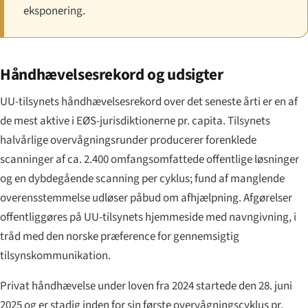
eksponering.
Håndhævelsesrekord og udsigter
UU-tilsynets håndhævelsesrekord over det seneste årti er en af
de mest aktive i EØS-jurisdiktionerne pr. capita. Tilsynets
halvårlige overvågningsrunder producerer forenklede
scanninger af ca. 2.400 omfangsomfattede offentlige løsninger
og en dybdegående scanning per cyklus; fund af manglende
overensstemmelse udløser påbud om afhjælpning. Afgørelser
offentliggøres på UU-tilsynets hjemmeside med navngivning, i
tråd med den norske præference for gennemsigtig
tilsynskommunikation.
Privat håndhævelse under loven fra 2024 startede den 28. juni
2025 og er stadig inden for sin første overvågningscyklus pr.