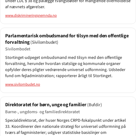
under LDL § 38 og pålægge tvangsbøder for manglende overholdelse
af nævnets afgørelser.
www.diskrimineringsnemnda.no
Parlamentarisk ombudsmand for tilsyn med den offentlige
forvaltning
(Sivilombudet)
Sivilombodet
Stortinget-udpeget ombudsmand med tilsyn med den offentlige
forvaltning, herunder hvordan statslige og kommunale organer
opfylder deres pligter vedrørende universel udformning. Udsteder
fund om fejladministration; rapporterer årligt til Stortinget.
www.sivilombudet.no
Direktoratet for børn, unge og familier
(Bufdir)
Barne-, ungdoms- og familiedirektoratet
Specialdirektorat, der huser Norges CRPD-fokalpunkt under artikel
33. Koordinerer den nationale strategi for universel udformning på
tværs af fagministerier; udgiver statistiske basislinjer om