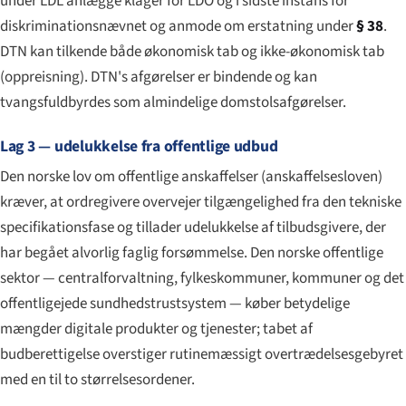
under LDL anlægge klager for LDO og i sidste instans for
diskriminationsnævnet og anmode om erstatning under
§ 38
.
DTN kan tilkende både økonomisk tab og ikke-økonomisk tab
(
oppreisning
). DTN's afgørelser er bindende og kan
tvangsfuldbyrdes som almindelige domstolsafgørelser.
Lag 3 — udelukkelse fra offentlige udbud
Den norske lov om offentlige anskaffelser (
anskaffelsesloven
)
kræver, at ordregivere overvejer tilgængelighed fra den tekniske
specifikationsfase og tillader udelukkelse af tilbudsgivere, der
har begået alvorlig faglig forsømmelse. Den norske offentlige
sektor — centralforvaltning, fylkeskommuner, kommuner og det
offentligejede sundhedstrustsystem — køber betydelige
mængder digitale produkter og tjenester; tabet af
budberettigelse overstiger rutinemæssigt overtrædelsesgebyret
med en til to størrelsesordener.