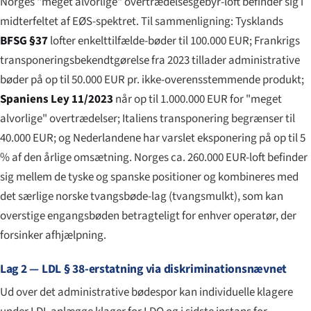
Norges "meget alvorlige" overtrædelsesgebyr-loft befinder sig i
midterfeltet af EØS-spektret. Til sammenligning: Tysklands
BFSG §37
lofter enkelttilfælde-bøder til 100.000 EUR; Frankrigs
transponeringsbekendtgørelse fra 2023 tillader administrative
bøder på op til 50.000 EUR pr. ikke-overensstemmende produkt;
Spaniens Ley 11/2023
når op til 1.000.000 EUR for "meget
alvorlige" overtrædelser; Italiens transponering begrænser til
40.000 EUR; og Nederlandene har varslet eksponering på op til 5
% af den årlige omsætning. Norges ca. 260.000 EUR-loft befinder
sig mellem de tyske og spanske positioner og kombineres med
det særlige norske tvangsbøde-lag (
tvangsmulkt
), som kan
overstige engangsbøden betragteligt for enhver operatør, der
forsinker afhjælpning.
Lag 2 — LDL § 38-erstatning via diskriminationsnævnet
Ud over det administrative bødespor kan individuelle klagere