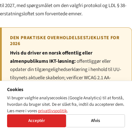
til 2027, med spørgsmålet om den valgfri protokol og LDL § 38-
erstatningsloftet som forventede emner.
DEN PRAKTISKE OVERHOLDELSESTJEKLISTE FOR
2026
Hvis du driver en norsk offentlig eller
almenpublikums IKT-løsning:
offentliggør eller
opdater din tilgængelighedserklæring i henhold til UU-
tilsynets aktuelle skabelon; verificer WCAG 2.1 AA-
overensstemmelse via EN 301 549 v3.2.1; indgiv
Cookies
erklæringen i UU-tilsynets nationale register.
Vi bruger valgfrie analysecookies (Google Analytics) til at forstå,
hvordan du bruger sitet. De er slået fra, indtil du accepterer dem.
Hvis du placerer et omfangsomfattet produkt på
Læs mere i vores
privatlivspolitik
.
det norske marked:
sammensæt den tekniske fil, der
Acceptér
Afvis
kræves under bekendtgørelsen fra 2025; affix CE-
mærket, hvor det er relevant; udsted EU-