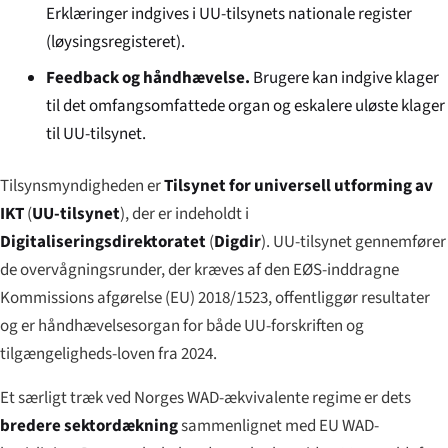
Erklæringer indgives i UU-tilsynets nationale register
(
løysingsregisteret
).
Feedback og håndhævelse.
Brugere kan indgive klager
til det omfangsomfattede organ og eskalere uløste klager
til UU-tilsynet.
Tilsynsmyndigheden er
Tilsynet for universell utforming av
IKT
(
UU-tilsynet
), der er indeholdt i
Digitaliseringsdirektoratet
(
Digdir
). UU-tilsynet gennemfører
de overvågningsrunder, der kræves af den EØS-inddragne
Kommissions afgørelse (EU) 2018/1523, offentliggør resultater
og er håndhævelsesorgan for både UU-forskriften og
tilgængeligheds-loven fra 2024.
Et særligt træk ved Norges WAD-ækvivalente regime er dets
bredere sektordækning
sammenlignet med EU WAD-