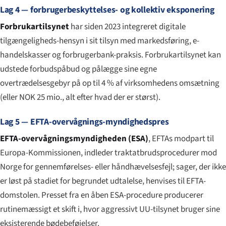
Lag 4 — forbrugerbeskyttelses- og kollektiv eksponering
Forbrukartilsynet
har siden 2023 integreret digitale
tilgængeligheds-hensyn i sit tilsyn med markedsføring, e-
handelskasser og forbrugerbank-praksis. Forbrukartilsynet kan
udstede forbudspåbud og pålægge sine egne
overtrædelsesgebyr på op til 4 % af virksomhedens omsætning
(eller NOK 25 mio., alt efter hvad der er størst).
Lag 5 — EFTA-overvågnings-myndighedspres
EFTA-overvågningsmyndigheden (ESA)
, EFTAs modpart til
Europa-Kommissionen, indleder traktatbrudsprocedurer mod
Norge for gennemførelses- eller håndhævelsesfejl; sager, der ikke
er løst på stadiet for begrundet udtalelse, henvises til EFTA-
domstolen. Presset fra en åben ESA-procedure producerer
rutinemæssigt et skift i, hvor aggressivt UU-tilsynet bruger sine
eksisterende bødebeføjelser.