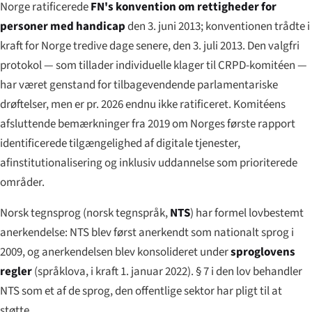
Norge ratificerede
FN's konvention om rettigheder for
personer med handicap
den 3. juni 2013; konventionen trådte i
kraft for Norge tredive dage senere, den 3. juli 2013. Den valgfri
protokol — som tillader individuelle klager til CRPD-komitéen —
har været genstand for tilbagevendende parlamentariske
drøftelser, men er pr. 2026 endnu ikke ratificeret. Komitéens
afsluttende bemærkninger fra 2019 om Norges første rapport
identificerede tilgængelighed af digitale tjenester,
afinstitutionalisering og inklusiv uddannelse som prioriterede
områder.
Norsk tegnsprog (
norsk tegnspråk
,
NTS
) har formel lovbestemt
anerkendelse: NTS blev først anerkendt som nationalt sprog i
2009, og anerkendelsen blev konsolideret under
sproglovens
regler
(
språklova
, i kraft 1. januar 2022). § 7 i den lov behandler
NTS som et af de sprog, den offentlige sektor har pligt til at
støtte.