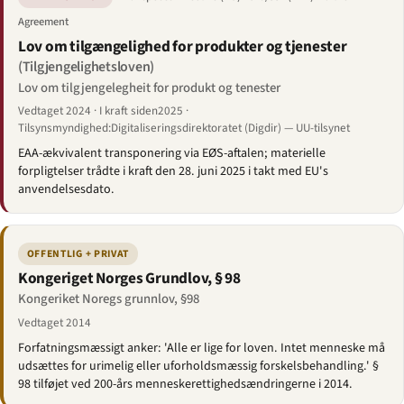
Agreement
Lov om tilgængelighed for produkter og tjenester
(Tilgjengelighetsloven)
Lov om tilgjengelegheit for produkt og tenester
Vedtaget 2024 · I kraft siden2025 ·
Tilsynsmyndighed:Digitaliseringsdirektoratet (Digdir) — UU-tilsynet
EAA-ækvivalent transponering via EØS-aftalen; materielle
forpligtelser trådte i kraft den 28. juni 2025 i takt med EU's
anvendelsesdato.
OFFENTLIG + PRIVAT
Kongeriget Norges Grundlov, § 98
Kongeriket Noregs grunnlov, §98
Vedtaget 2014
Forfatningsmæssigt anker: 'Alle er lige for loven. Intet menneske må
udsættes for urimelig eller uforholdsmæssig forskelsbehandling.' §
98 tilføjet ved 200-års menneskerettighedsændringerne i 2014.