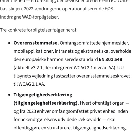
offentlighed — en dækning, der bevidst er bredere end EU WAD-
basislinjen. 2022-ændringerne operationaliserer de EØS-
inddragne WAD-forpligtelser.
Tre konkrete forpligtelser følger heraf:
Overensstemmelse.
Omfangsomfattede hjemmesider,
mobilapplikationer, intranets og ekstranet skal overholde
den europæiske harmoniserede standard
EN 301 549
(aktuelt v3.2.1, der integrerer WCAG 2.1 niveau AA). UU-
tilsynets vejledning fastsætter overensstemmelseskravet
til WCAG 2.1 AA.
Tilgængelighedserklæring
(
tilgjengelegheitserklæring
).
Hvert offentligt organ —
og fra 2023 enhver omfangsomfattet privat enhed inden
for bekendtgørelsens udvidede rækkevidde — skal
offentliggøre en struktureret tilgængelighedserklæring.