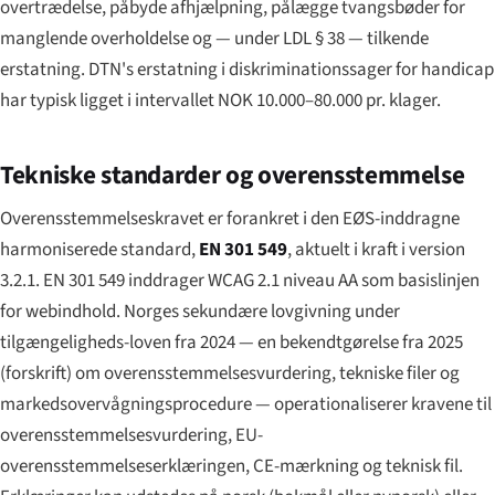
overtrædelse, påbyde afhjælpning, pålægge tvangsbøder for
manglende overholdelse og — under LDL § 38 — tilkende
erstatning. DTN's erstatning i diskriminationssager for handicap
har typisk ligget i intervallet NOK 10.000–80.000 pr. klager.
Tekniske standarder og overensstemmelse
Overensstemmelseskravet er forankret i den EØS-inddragne
harmoniserede standard,
EN 301 549
, aktuelt i kraft i version
3.2.1. EN 301 549 inddrager WCAG 2.1 niveau AA som basislinjen
for webindhold. Norges sekundære lovgivning under
tilgængeligheds-loven fra 2024 — en bekendtgørelse fra 2025
(
forskrift
) om overensstemmelsesvurdering, tekniske filer og
markedsovervågningsprocedure — operationaliserer kravene til
overensstemmelsesvurdering, EU-
overensstemmelseserklæringen, CE-mærkning og teknisk fil.