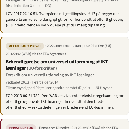
Vedtaget 2017 · I kraft siden2018 · Tilsynsmyndighed:Equality and Anti-
Discrimination Ombud (LDO)
LOV-2017-06-16-51. Tværgående ligestillingslov. § 17 pålægger den
generelle universelle designpligt for IKT henvendt til offentligheden;
§ 18 indeholder den individuelle pligt til rimelig tilpasning.
· 2022 amendments transpose Directive (EU)
OFFENTLIG + PRIVAT
2016/2102 (WAD) via the EEA Agreement
Bekendtgørelse om universel udformning af IKT-
løsninger
(UU-forskriften)
Forskrift om universell utforming av IKT-løsninger
Vedtaget 2013 · I kraft siden2014 ·
Tilsynsmyndighed:Digitaliseringsdirektoratet (Digdir) — UU-tilsynet
FOR-2013-06-21-732. Den WAD-ækvivalente tekniske regelsamling for
offentlige og private IKT-løsninger henvendt til den brede
offentlighed — sektordækningen er bredere end EU-basislinjen.
· Transposes Directive (EU) 2019/882 (EAA) via the EEA
PRIVAT SEKTOR