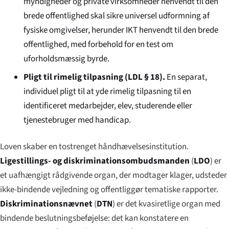
myndigheder og private virksomheder henvendt til den
brede offentlighed skal sikre universel udformning af
fysiske omgivelser, herunder IKT henvendt til den brede
offentlighed, med forbehold for en test om
uforholdsmæssig byrde.
Pligt til rimelig tilpasning (LDL § 18).
En separat,
individuel pligt til at yde rimelig tilpasning til en
identificeret medarbejder, elev, studerende eller
tjenestebruger med handicap.
Loven skaber en tostrenget håndhævelsesinstitution.
Ligestillings- og diskriminationsombudsmanden
(
LDO
) er
et uafhængigt rådgivende organ, der modtager klager, udsteder
ikke-bindende vejledning og offentliggør tematiske rapporter.
Diskriminationsnævnet
(
DTN
) er det kvasiretlige organ med
bindende beslutningsbeføjelse: det kan konstatere en