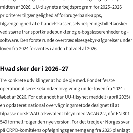
midten af 2026. UU-tilsynets arbejdsprogram for 2025–2026
prioriterer tilgængelighed af forbrugerbank-apps,
tilgængelighed af e-handelskasser, selvbetjeningsbilletkiosker
ved større transportknudepunkter og e-bogslæserenheder og -
software. Den første runde overtrædelsesgebyr-afgørelser under
loven fra 2024 forventes i anden halvdel af 2026.
Hvad sker der i 2026–27
Tre konkrete udviklinger at holde øje med. For det første
operationaliseres sekundær lovgivning under loven fra 2024 i
løbet af 2026. For det andet har UU-tilsynet meddelt (april 2025)
en opdateret national overvågningsmetode designet til at
tilpasse norsk WAD-ækvivalent tilsyn med WCAG 2.2, når EN 301
549 formelt følger den nye version. For det tredje er Norges svar
på CRPD-komitéens opfølgningsgennemgang fra 2025 planlagt