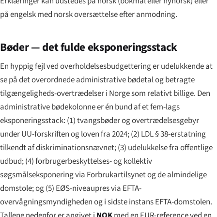
Erklæringer kan udstedes på norsk (bokmål eller nynorsk) eller
på engelsk med norsk oversættelse efter anmodning.
Bøder — det fulde eksponeringsstack
En hyppig fejl ved overholdelsesbudgettering er udelukkende at
se på det overordnede administrative bødetal og betragte
tilgængeligheds-overtrædelser i Norge som relativt billige. Den
administrative bødekolonne er én bund af et fem-lags
eksponeringsstack: (1) tvangsbøder og overtrædelsesgebyr
under UU-forskriften og loven fra 2024; (2) LDL § 38-erstatning
tilkendt af diskriminationsnævnet; (3) udelukkelse fra offentlige
udbud; (4) forbrugerbeskyttelses- og kollektiv
søgsmålseksponering via Forbrukartilsynet og de almindelige
domstole; og (5) EØS-niveaupres via EFTA-
overvågningsmyndigheden og i sidste instans EFTA-domstolen.
Tallene nedenfor er angivet i
NOK
med en EUR-reference ved en