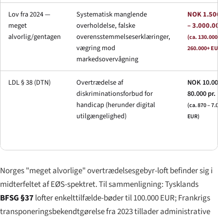
Lov fra 2024 —
Systematisk manglende
NOK 1.50
meget
overholdelse, falske
– 3.000.0
alvorlig/gentagen
overensstemmelseserklæringer,
(ca. 130.000
vægring mod
260.000+ EU
markedsovervågning
LDL § 38 (DTN)
Overtrædelse af
NOK 10.00
diskriminationsforbud for
80.000 pr.
handicap (herunder digital
(ca. 870 – 7.
utilgængelighed)
EUR)
Norges "meget alvorlige" overtrædelsesgebyr-loft befinder sig i
midterfeltet af EØS-spektret. Til sammenligning: Tysklands
BFSG §37
lofter enkelttilfælde-bøder til 100.000 EUR; Frankrigs
transponeringsbekendtgørelse fra 2023 tillader administrative