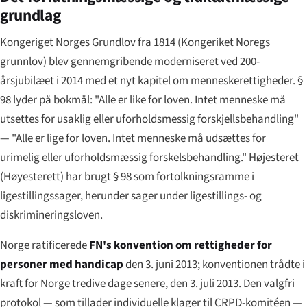
grundlag
Kongeriget Norges Grundlov fra 1814 (
Kongeriket Noregs
grunnlov
) blev gennemgribende moderniseret ved 200-
årsjubilæet i 2014 med et nyt kapitel om menneskerettigheder. §
98 lyder på bokmål:
"Alle er like for loven. Intet menneske må
utsettes for usaklig eller uforholdsmessig forskjellsbehandling"
— "Alle er lige for loven. Intet menneske må udsættes for
urimelig eller uforholdsmæssig forskelsbehandling." Højesteret
(
Høyesterett
) har brugt § 98 som fortolkningsramme i
ligestillingssager, herunder sager under ligestillings- og
diskrimineringsloven.
Norge ratificerede
FN's konvention om rettigheder for
personer med handicap
den 3. juni 2013; konventionen trådte i
kraft for Norge tredive dage senere, den 3. juli 2013. Den valgfri
protokol — som tillader individuelle klager til CRPD-komitéen —