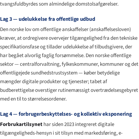
tvangsfuldbyrdes som almindelige domstolsafgørelser.
Lag 3 — udelukkelse fra offentlige udbud
Den norske lov om offentlige anskaffelser (
anskaffelsesloven
)
kræver, at ordregivere overvejer tilgængelighed fra den tekniske
specifikationsfase og tillader udelukkelse af tilbudsgivere, der
har begået alvorlig faglig forsømmelse. Den norske offentlige
sektor — centralforvaltning, fylkeskommuner, kommuner og det
offentligejede sundhedstrustsystem — køber betydelige
mængder digitale produkter og tjenester; tabet af
budberettigelse overstiger rutinemæssigt overtrædelsesgebyret
med en til to størrelsesordener.
Lag 4 — forbrugerbeskyttelses- og kollektiv eksponering
Forbrukartilsynet
har siden 2023 integreret digitale
tilgængeligheds-hensyn i sit tilsyn med markedsføring, e-