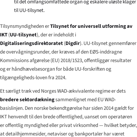
til det omfangsomfattede organ og eskalere uløste klager
til UU-tilsynet.
Tilsynsmyndigheden er
Tilsynet for universell utforming av
IKT
(
UU-tilsynet
), der er indeholdt i
Digitaliseringsdirektoratet
(
Digdir
). UU-tilsynet gennemfører
de overvågningsrunder, der kræves af den EØS-inddragne
Kommissions afgørelse (EU) 2018/1523, offentliggør resultater
og er håndhævelsesorgan for både UU-forskriften og
tilgængeligheds-loven fra 2024.
Et særligt træk ved Norges WAD-ækvivalente regime er dets
bredere sektordækning
sammenlignet med EU WAD-
basislinjen. Den norske bekendtgørelse har siden 2014 gældt for
IKT henvendt til den brede offentlighed, uanset om operatøren
er offentlig myndighed eller privat virksomhed — hvilket betyder,
at detailhjemmesider, netaviser og bankportaler har været