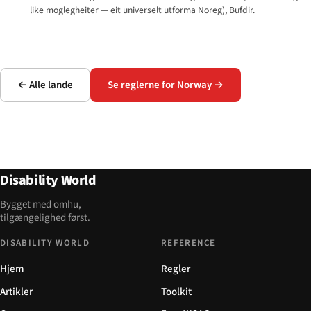
like moglegheiter — eit universelt utforma Noreg
), Bufdir.
← Alle lande
Se reglerne for Norway →
Disability World
Bygget med omhu,
tilgængelighed først.
DISABILITY WORLD
REFERENCE
Hjem
Regler
Artikler
Toolkit