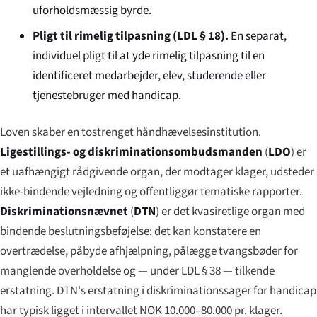
uforholdsmæssig byrde.
Pligt til rimelig tilpasning (LDL § 18).
En separat,
individuel pligt til at yde rimelig tilpasning til en
identificeret medarbejder, elev, studerende eller
tjenestebruger med handicap.
Loven skaber en tostrenget håndhævelsesinstitution.
Ligestillings- og diskriminationsombudsmanden
(
LDO
) er
et uafhængigt rådgivende organ, der modtager klager, udsteder
ikke-bindende vejledning og offentliggør tematiske rapporter.
Diskriminationsnævnet
(
DTN
) er det kvasiretlige organ med
bindende beslutningsbeføjelse: det kan konstatere en
overtrædelse, påbyde afhjælpning, pålægge tvangsbøder for
manglende overholdelse og — under LDL § 38 — tilkende
erstatning. DTN's erstatning i diskriminationssager for handicap
har typisk ligget i intervallet NOK 10.000–80.000 pr. klager.