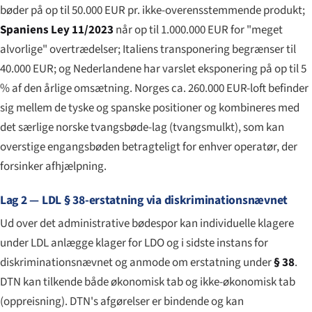
bøder på op til 50.000 EUR pr. ikke-overensstemmende produkt;
Spaniens Ley 11/2023
når op til 1.000.000 EUR for "meget
alvorlige" overtrædelser; Italiens transponering begrænser til
40.000 EUR; og Nederlandene har varslet eksponering på op til 5
% af den årlige omsætning. Norges ca. 260.000 EUR-loft befinder
sig mellem de tyske og spanske positioner og kombineres med
det særlige norske tvangsbøde-lag (
tvangsmulkt
), som kan
overstige engangsbøden betragteligt for enhver operatør, der
forsinker afhjælpning.
Lag 2 — LDL § 38-erstatning via diskriminationsnævnet
Ud over det administrative bødespor kan individuelle klagere
under LDL anlægge klager for LDO og i sidste instans for
diskriminationsnævnet og anmode om erstatning under
§ 38
.
DTN kan tilkende både økonomisk tab og ikke-økonomisk tab
(
oppreisning
). DTN's afgørelser er bindende og kan