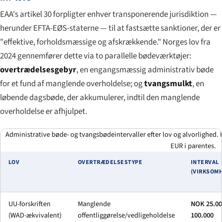
EAA's artikel 30 forpligter enhver transponerende jurisdiktion —
herunder EFTA-EØS-staterne — til at fastsætte sanktioner, der er
"effektive, forholdsmæssige og afskrækkende." Norges lov fra
2024 gennemfører dette via to parallelle bødeværktøjer:
overtrædelsesgebyr
, en engangsmæssig administrativ bøde
for et fund af manglende overholdelse; og
tvangsmulkt
, en
løbende dagsbøde, der akkumulerer, indtil den manglende
overholdelse er afhjulpet.
Administrative bøde- og tvangsbødeintervaller efter lov og alvorlighed.
EUR i parentes.
LOV
OVERTRÆDELSESTYPE
INTERVAL
(VIRKSOM
UU-forskriften
Manglende
NOK 25.00
(WAD-ækvivalent)
offentliggørelse/vedligeholdelse
100.000