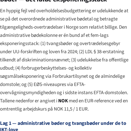
En hyppig fejl ved overholdelsesbudgettering er udelukkende at
se på det overordnede administrative bødetal og betragte
tilgængeligheds-overtrædelser i Norge som relativt billige. Den
administrative bødekolonne er én bund af et fem-lags
eksponeringsstack: (1) tvangsbøder og overtrædelsesgebyr
under UU-forskriften og loven fra 2024; (2) LDL § 38-erstatning
tilkendt af diskriminationsnævnet; (3) udelukkelse fra offentlige
udbud; (4) forbrugerbeskyttelses- og kollektiv
søgsmålseksponering via Forbrukartilsynet og de almindelige
domstole; og (5) EØS-niveaupres via EFTA-
overvågningsmyndigheden og i sidste instans EFTA-domstolen.
Tallene nedenfor er angivet i
NOK
med en EUR-reference ved en
omtrentlig arbejdskurs på NOK 11,5 / 1 EUR.
Lag 1 — administrative bøder og tvangsbøder under de to
IKT-love