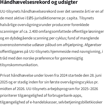
Håndhævelsesrekord og udsigter
UU-tilsynets håndhævelsesrekord over det seneste årti er en af
de mest aktive i EØS-jurisdiktionerne pr. capita. Tilsynets
halvårlige overvågningsrunder producerer forenklede
scanninger af ca. 2.400 omfangsomfattede offentlige løsninger
og en dybdegående scanning per cyklus; fund af manglende
overensstemmelse udløser påbud om afhjælpning. Afgørelser
offentliggøres på UU-tilsynets hjemmeside med navngivning, i
tråd med den norske præference for gennemsigtig
tilsynskommunikation.
Privat håndhævelse under loven fra 2024 startede den 28. juni
2025 og er stadig inden for sin første overvågningscyklus pr.
midten af 2026. UU-tilsynets arbejdsprogram for 2025–2026
prioriterer tilgængelighed af forbrugerbank-apps,
tilgængelighed af e-handelskasser, selvbetjeningsbilletkiosker