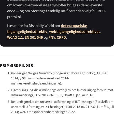
om lovens overtrædelsesgebyr-lofter bruges i deres øverste
ende — og om Stortinget endelig ratificerer den valgfri CRPD-
protokol.
Læs mere fra Disability World om
det europæiske
tilgængelighedsdirektiv
,
webtilgængelighedsdirektivet
,
WCAG 2.1
,
EN 301 549
og
FN's CRPD
.
PRIMÆRE KILDER
Kongeriget Norges Grundlov (
Kongeriket Noregs grunnlov
), 17. maj
1814, § 98 (som moderniseret ved 2014-
menneskerettighedsændringerne).
Ligestillings- og diskrimineringsloven (
Lov om likestilling og forbud mot
diskriminering
), LOV-2017-06-16-51, i kraft 1. januar 2018.
Bekendtgørelse om universel udformning af IKT-løsninger (
Forskrift om
universell utforming av IKT-løsninger
), FOR-2013-06-21-732, i kraft 1. juli
2014; WAD-transponerende ændringer 2022.