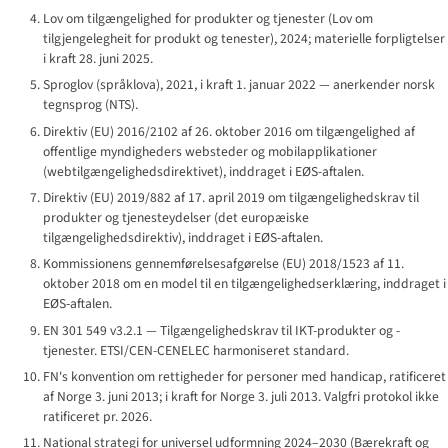
Lov om tilgængelighed for produkter og tjenester (
Lov om
tilgjengelegheit for produkt og tenester
), 2024; materielle forpligtelser
i kraft 28. juni 2025.
Sproglov (
språklova
), 2021, i kraft 1. januar 2022 — anerkender norsk
tegnsprog (NTS).
Direktiv (EU) 2016/2102 af 26. oktober 2016 om tilgængelighed af
offentlige myndigheders websteder og mobilapplikationer
(webtilgængelighedsdirektivet), inddraget i EØS-aftalen.
Direktiv (EU) 2019/882 af 17. april 2019 om tilgængelighedskrav til
produkter og tjenesteydelser (det europæiske
tilgængelighedsdirektiv), inddraget i EØS-aftalen.
Kommissionens gennemførelsesafgørelse (EU) 2018/1523 af 11.
oktober 2018 om en model til en tilgængelighedserklæring, inddraget i
EØS-aftalen.
EN 301 549 v3.2.1 — Tilgængelighedskrav til IKT-produkter og -
tjenester. ETSI/CEN-CENELEC harmoniseret standard.
FN's konvention om rettigheder for personer med handicap, ratificeret
af Norge 3. juni 2013; i kraft for Norge 3. juli 2013. Valgfri protokol ikke
ratificeret pr. 2026.
National strategi for universel udformning 2024–2030 (
Bærekraft og