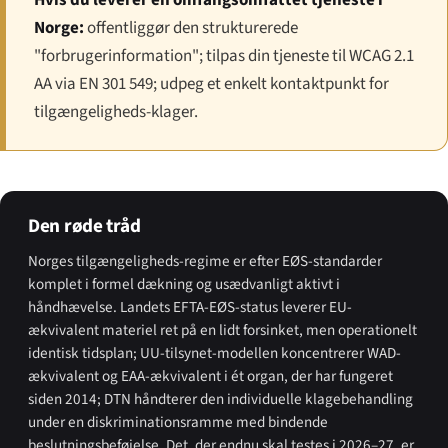
Norge:
offentliggør den strukturerede
"forbrugerinformation"; tilpas din tjeneste til WCAG 2.1
AA via EN 301 549; udpeg et enkelt kontaktpunkt for
tilgængeligheds-klager.
Den røde tråd
Norges tilgængeligheds-regime er efter EØS-standarder
komplet i formel dækning og usædvanligt aktivt i
håndhævelse. Landets EFTA-EØS-status leverer EU-
ækvivalent materiel ret på en lidt forsinket, men operationelt
identisk tidsplan; UU-tilsynet-modellen koncentrerer WAD-
ækvivalent og EAA-ækvivalent i ét organ, der har fungeret
siden 2014; DTN håndterer den individuelle klagebehandling
under en diskriminationsramme med bindende
beslutningsbeføjelse. Det, der endnu skal testes i 2026–27, er