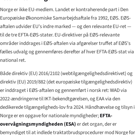
Norge er ikke EU-medlem. Landet er kontraherende part i Den
Europæiske Økonomiske Samarbejdsaftale fra 1992, EØS. EØS-
aftalen udvider EU's indre marked — og den relevante EU-ret —
til de tre EFTA-EØS-stater. EU-direktiver på EØS-relevante
områder inddrages i EØS-aftalen via afgørelser truffet af EØS's
fælles udvalg og gennemføres derefter af hver EFTA-EØS-stat via
national ret.
Både direktiv (EU) 2016/2102 (webtilgængelighedsdirektivet) og
direktiv (EU) 2019/882 (det europæiske tilgængelighedsdirektiv)
er inddraget i EØS-aftalen og gennemført i norsk ret: WAD via
2022-ændringerne til IKT-bekendtgørelsen, og EAA via den
dedikerede tilgængeligheds-lov fra 2024. Håndhævelse og tilsyn i
Norge er en opgave for nationale myndigheder;
EFTA-
overvågningsmyndigheden (ESA)
er det organ, der er
bemyndiget til at indlede traktatbrudsprocedurer mod Norge for