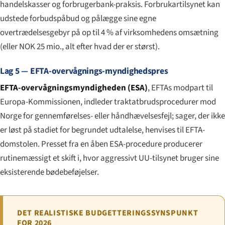
handelskasser og forbrugerbank-praksis. Forbrukartilsynet kan
udstede forbudspåbud og pålægge sine egne
overtrædelsesgebyr på op til 4 % af virksomhedens omsætning
(eller NOK 25 mio., alt efter hvad der er størst).
Lag 5 — EFTA-overvågnings-myndighedspres
EFTA-overvågningsmyndigheden (ESA)
, EFTAs modpart til
Europa-Kommissionen, indleder traktatbrudsprocedurer mod
Norge for gennemførelses- eller håndhævelsesfejl; sager, der ikke
er løst på stadiet for begrundet udtalelse, henvises til EFTA-
domstolen. Presset fra en åben ESA-procedure producerer
rutinemæssigt et skift i, hvor aggressivt UU-tilsynet bruger sine
eksisterende bødebeføjelser.
DET REALISTISKE BUDGETTERINGSSYNSPUNKT
FOR 2026