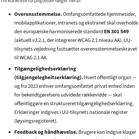
Tre konkrete forpligtelser følger heraf:
Overensstemmelse.
Omfangsomfattede hjemmesider,
mobilapplikationer, intranets og ekstranet skal overholde
den europæiske harmoniserede standard
EN 301 549
(aktuelt v3.2.1, der integrerer WCAG 2.1 niveau AA). UU-
tilsynets vejledning fastsætter overensstemmelseskravet
til WCAG 2.1 AA.
Tilgængelighedserklæring
(
tilgjengelegheitserklæring
).
Hvert offentligt organ —
og fra 2023 enhver omfangsomfattet privat enhed inden
for bekendtgørelsens udvidede rækkevidde — skal
offentliggøre en struktureret tilgængelighedserklæring.
Erklæringer indgives i UU-tilsynets nationale register
(
løysingsregisteret
).
Feedback og håndhævelse.
Brugere kan indgive klager