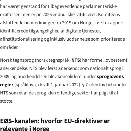
har været genstand for tilbagevendende parlamentariske
drøftelser, men er pr. 2026 endnu ikke ratificeret. Komitéens
afsluttende bemærkninger fra 2019 om Norges første rapport
identificerede tilgængelighed af digitale tjenester,
afinstitutionalisering og inklusiv uddannelse som prioriterede
områder.
Norsk tegnsprog (
norsk tegnspråk
,
NTS
) har formel lovbestemt
anerkendelse: NTS blev først anerkendt som nationalt sprog i
2009, og anerkendelsen blev konsolideret under
sproglovens
regler
(
språklova
, i kraft 1. januar 2022). § 7 i den lov behandler
NTS som et af de sprog, den offentlige sektor har pligt til at
støtte.
EØS-kanalen: hvorfor EU-direktiver er
relevante i Norge