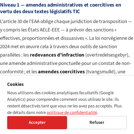
Niveau 1 — amendes administratives et coercitives en
vertu des deux textes législatifs TIC
L'article 30 de l'EAA oblige chaque juridiction de transposition —
y compris les États AELE-EEE — à prévoir des sanctions «
effectives, proportionnées et dissuasives ». La loi norvégienne de
2024 met en œuvre cela à travers deux outils de sanction
parallèles : les
redevances d'infraction
(
overtredelsesgebyr
),
une amende administrative ponctuelle pour un constat de non-
conformité ; et les
amendes coercitives
(
tvangsmulkt
), une
amende journalière courant jusqu'à la correction de la non-
Cookies
conformité. Les deux outils sont disponibles en vertu de l'UU-
Nous utilisons des cookies analytiques facultatifs (Google
forskriften via les sections habilitantes du règlement dans le
Analytics) pour comprendre comment vous utilisez le site. Ils
chapitre LDL qui a survécu à la consolidation de 2017, et les deux
restent désactivés tant que vous ne les avez pas acceptés. Plus
de détails dans notre
politique de confidentialité
.
outils sont disponibles en vertu de la loi de 2024 sous une forme
étendue.
Accepter
Refuser