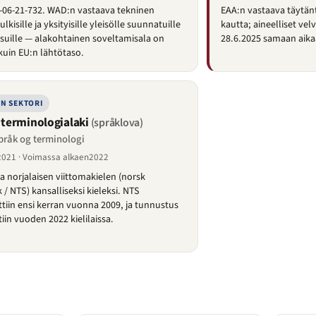
-06-21-732. WAD:n vastaava tekninen
EAA:n vastaava täytä
julkisille ja yksityisille yleisölle suunnatuille
kautta; aineelliset vel
isuille — alakohtainen soveltamisala on
28.6.2025 samaan aika
kuin EU:n lähtötaso.
N SEKTORI
a terminologialaki
(språklova)
pråk og terminologi
2021 · Voimassa alkaen2022
 norjalaisen viittomakielen (norsk
 / NTS) kansalliseksi kieleksi. NTS
tiin ensi kerran vuonna 2009, ja tunnustus
tiin vuoden 2022 kielilaissa.