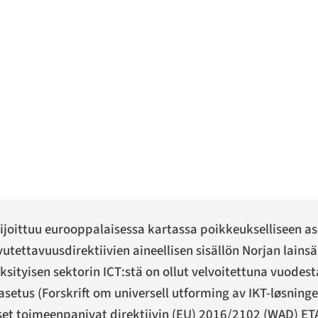
sijoittuu eurooppalaisessa kartassa poikkeukselliseen
utettavuusdirektiivien aineellisen sisällön Norjan lain
ksityisen sektorin ICT:stä on ollut velvoitettuna vuodesta
asetus (
Forskrift om universell utforming av IKT-løsninge
et toimeenpanivat direktiivin (EU) 2016/2102 (WAD) ETA