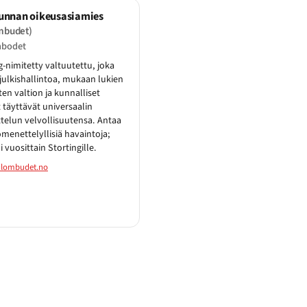
unnan oikeusasiamies
ombudet)
mbodet
g-nimitetty valtuutettu, joka
julkishallintoa, mukaan lukien
ten valtion ja kunnalliset
t täyttävät universaalin
telun velvollisuutensa. Antaa
omenettelyllisiä havaintoja;
i vuosittain Stortingille.
ilombudet.no