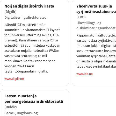
Norjan digitalisointivirasto
Yhdenvertaisuus- ja
syrjinnänvastainenva
(Digdir)
(LDO)
Digitaliseringsdirektoratet
Likestillings- og
Isännöi ICT:n esteettömän
diskrimineringsombodet
suunnittelun viranomaista (Tilsynet
for universell utforming av IKT, UU-
Riippumaton valtuutettu,
tilsynet). Kansallinen valvoja ICT:n
vastaanottaa syrjintävali
esteettömää suunnittelua koskevan
(mukaan lukien digitaalis
asetuksen nojalla; toteuttaa WAD:n
saavutettavuutta koskeva
vastaavaa seurantaa; toimii
vammaissyrjintänä), antaa
markkinavalvontaviranomaisena
ohjausta ja ohjaa riidanal
vuoden 2024 EAA:n
tapaukset syrjintälautaku
täytäntöönpanolain nojalla.
www.ldo.no
www.digdir.no
Lasten, nuorten ja
perheangeleiasiain direktoraatti
(Bufdir)
Barne-, ungdoms- og