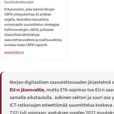
familiedirektoratet
Erityisvirasto, joka isännöi Norjan
CRPD-yhteyskohtaa 33 artiklan
nojalla. Koordinoi kansallista
universaalin suunnittelun strategiaa
hallinnonalojen välillä; julkaisee
tilastollisia lähtötietoja
saavutettavuudesta ja osallisuudesta;
tuottaa maan CRPD-raportit.
www.bufdir.no
Norjan digitaalisen saavutettavuuden järjestelmä 
EU:n jäsenvaltio
, mutta ETA-sopimus tuo EU:n saav
samalla aikataululla. Julkinen sektori ja suuri osa y
ICT-ratkaisujen esteettömää suunnittelua koskeva 
732) tuli voimaan; asetuksen vuoden 2022 muutoks