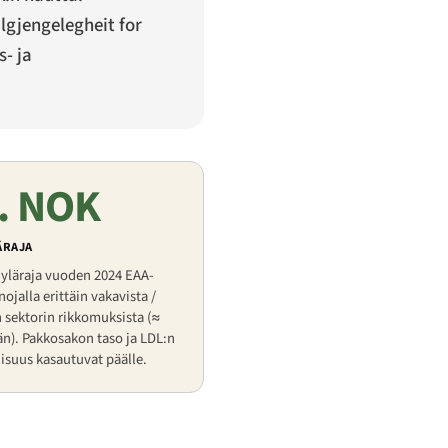
lgjengelegheit for
- ja
j. NOK
ÄRAJA
 yläraja vuoden 2024 EAA-
jalla erittäin vakavista /
n sektorin rikkomuksista (≈
n). Pakkosakon taso ja LDL:n
lisuus kasautuvat päälle.