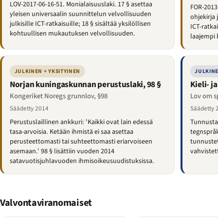
LOV-2017-06-16-51. Monialaisuuslaki. 17 § asettaa
FOR-2013
yleisen universaalin suunnittelun velvollisuuden
ohjekirja 
julkisille ICT-ratkaisuille; 18 § sisältää yksilöllisen
ICT-ratka
kohtuullisen mukautuksen velvollisuuden.
laajempi 
JULKINEN + YKSITYINEN
JULKINE
Norjan kuningaskunnan perustuslaki, 98 §
Kieli- j
Kongeriket Noregs grunnlov, §98
Lov om s
Säädetty 2014
Säädetty 
Perustuslaillinen ankkuri: 'Kaikki ovat lain edessä
Tunnustaa
tasa-arvoisia. Ketään ihmistä ei saa asettaa
tegnspråk
perusteettomasti tai suhteettomasti eriarvoiseen
tunnustet
asemaan.' 98 § lisättiin vuoden 2014
vahvistet
satavuotisjuhlavuoden ihmisoikeusuudistuksissa.
Valvontaviranomaiset