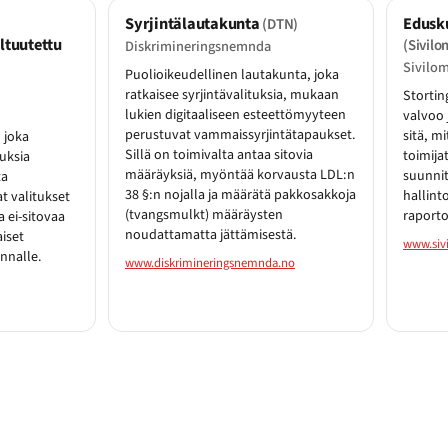
Syrjintälautakunta
Edusk
(DTN)
ltuutettu
(Sivil
Diskrimineringsnemnda
Sivilo
Puolioikeudellinen lautakunta, joka
ratkaisee syrjintävalituksia, mukaan
Stortin
lukien digitaaliseen esteettömyyteen
valvoo 
perustuvat vammaissyrjintätapaukset.
sitä, mi
 joka
Sillä on toimivalta antaa sitovia
toimija
tuksia
määräyksiä, myöntää korvausta LDL:n
suunnit
ta
38 §:n nojalla ja määrätä pakkosakkoja
hallint
t valitukset
(tvangsmulkt) määräysten
raporto
 ei-sitovaa
noudattamatta jättämisestä.
aiset
www.siv
nnalle.
www.diskrimineringsnemnda.no