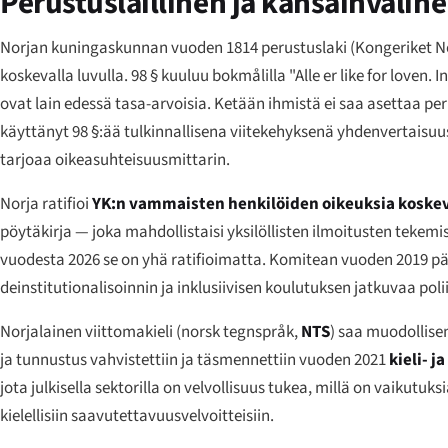
Perustuslaillinen ja kansainvälin
Norjan kuningaskunnan vuoden 1814 perustuslaki (
Kongeriket N
koskevalla luvulla. 98 § kuuluu bokmålilla
"Alle er like for loven
ovat lain edessä tasa-arvoisia. Ketään ihmistä ei saa asettaa pe
käyttänyt 98 §:ää tulkinnallisena viitekehyksenä yhdenvertaisuus
tarjoaa oikeasuhteisuusmittarin.
Norja ratifioi
YK:n vammaisten henkilöiden oikeuksia koske
pöytäkirja — joka mahdollistaisi yksilöllisten ilmoitusten teke
vuodesta 2026 se on yhä ratifioimatta. Komitean vuoden 2019 pä
deinstitutionalisoinnin ja inklusiivisen koulutuksen jatkuvaa poli
Norjalainen viittomakieli (
norsk tegnspråk
,
NTS
) saa muodollisen
ja tunnustus vahvistettiin ja täsmennettiin vuoden 2021
kieli- j
jota julkisella sektorilla on velvollisuus tukea, millä on vaikutuk
kielellisiin saavutettavuusvelvoitteisiin.