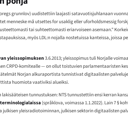
en pohja
oregs grunnlov
) uudistettiin laajasti satavuotisjuhlanaan vuonn
. Intet menneske må utsettes for usaklig eller uforholdsmessig fors
rusteettomasti tai suhteettomasti eriarvoiseen asemaan." Korkein
tapauksissa, myös LDL:n nojalla nostetuissa kanteissa, joissa pe
van yleissopimuksen
3.6.2013; yleissopimus tuli Norjalle voima
misen CRPD-komitealle — on ollut toistuvien parlamentaaristen k
ätelmät Norjan alkuraportista tunnistivat digitaalisten palvelu
ittista huomiota vaativiksi alueiksi.
 lakisääteisen tunnustuksen: NTS tunnustettiin ensi kerran kansal
a terminologialaissa
(
språklova
, voimassa 1.1.2022). Lain 7 § ko
sia julkisen yleisradiotoiminnan, julkisen sektorin digitaalisten pa