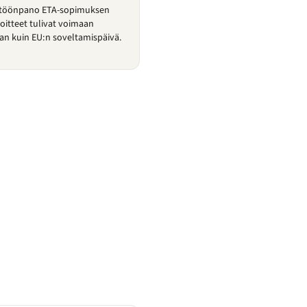
ntöönpano ETA-sopimuksen
voitteet tulivat voimaan
an kuin EU:n soveltamispäivä.