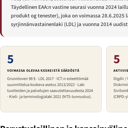
Täydellinen EAA:n vastine seurasi vuonna 2024 laill
produkt og tenester
), joka on voimassa 28.6.2025 
syrjinnänvastainenlaki (LDL) ja vuonna 2014 uudist
5
5
VOIMASSA OLEVAA KESKEISTÄ SÄÄDÖSTÄ
AKTIIVI
Grunnloven 98 § · LDL 2017 · ICT:n esteettömää
Digdir /
suunnittelua koskeva asetus 2013/2022 · Laki
Diskrim
tuotteiden ja palvelujen saavutettavuudesta 2024
Sivilomb
· Kieli- ja terminologialaki 2021 (NTS-tunnustus).
(CRPD-y