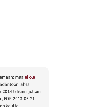
 asemaan: maa
ei ole
säädäntöön lähes
 2014 lähtien, jolloin
r
, FOR-2013-06-21-
:n kautta.