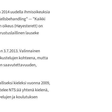
a 2014 uudella ihmisoikeuksia
kjellsbehandling"
— "Kaikki
 oikeus (
Høyesterett
) on
rustuslaillinen lauseke
an 3.7.2013. Valinnainen
eskustelujen kohteena, mutta
jen saavutettavuuden,
liseksi kieleksi vuonna 2009,
htelee NTS:ää yhtenä kielenä,
lvelujen ja koulutuksen