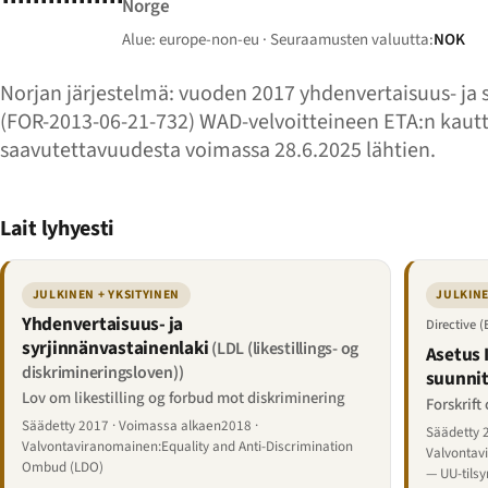
Norge
Alue: europe-non-eu · Seuraamusten valuutta:
NOK
Norjan järjestelmä: vuoden 2017 yhdenvertaisuus- ja 
(FOR-2013-06-21-732) WAD-velvoitteineen ETA:n kautt
saavutettavuudesta voimassa 28.6.2025 lähtien.
Lait lyhyesti
JULKINEN + YKSITYINEN
JULKINE
Yhdenvertaisuus- ja
Directive 
syrjinnänvastainenlaki
(LDL (likestillings- og
Asetus 
diskrimineringsloven))
suunnit
Lov om likestilling og forbud mot diskriminering
Forskrift
Säädetty 2017 · Voimassa alkaen2018 ·
Säädetty 
Valvontaviranomainen:Equality and Anti-Discrimination
Valvontavi
Ombud (LDO)
— UU-tilsy