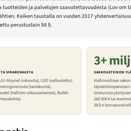
a tuotteiden ja palvelujen saavutettavuudesta (
Lov om ti
lähtien. Kaiken taustalla on vuoden 2017 yhdenvertaisuus
ettu perustuslain 98 §.
3+ mil
STA VIRANOMAISTA
SAKKOASTEIKON YL
 UU-tilsynet (valvonta), LDO (valtuutettu),
Hallinnollisen sakon
ineringsnemnda (lautakunta),
täytäntöönpanolain no
udet (hallinto-oikeusasiamies), Bufdir
toistuvista yksityise
hteyskohta).
260 000 € tai enemmä
38 §:n korvausvelvol