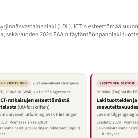
syrjinnänvastainenlaki (LDL), ICT:n esteettömää suunn
a, sekä vuoden 2024 EAA:n täytäntöönpanolaki tuotte
· 2022 amendments transpose
N + YKSITYINEN
YKSITYINEN SEKTORI
(EU) 2016/2102 (WAD) via the EEA Agreement
2019/882 (EAA) via the E
ICT-ratkaisujen esteettömästä
Laki tuotteiden ja
telusta
saavutettavuudes
(UU-forskriften)
 om universell utforming av IKT-løsninger
Lov om tilgjengeleghe
2013 · Voimassa alkaen2014 ·
Säädetty 2024 · Voimas
ranomainen:Digitaliseringsdirektoratet (Digdir)
Valvontaviranomainen:Dig
net
— UU-tilsynet