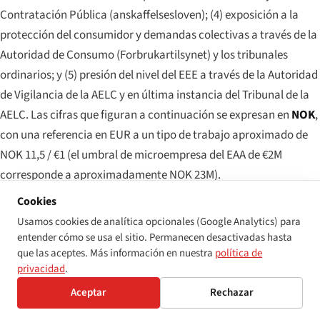
Contratación Pública (
anskaffelsesloven
); (4) exposición a la
protección del consumidor y demandas colectivas a través de la
Autoridad de Consumo (
Forbrukartilsynet
) y los tribunales
ordinarios; y (5) presión del nivel del EEE a través de la Autoridad
de Vigilancia de la AELC y en última instancia del Tribunal de la
AELC. Las cifras que figuran a continuación se expresan en
NOK
,
con una referencia en EUR a un tipo de trabajo aproximado de
NOK 11,5 / €1 (el umbral de microempresa del EAA de €2M
corresponde a aproximadamente NOK 23M).
Cookies
Nivel 1 — multas administrativas y multas coercitivas en
Usamos cookies de analítica opcionales (Google Analytics) para
virtud de los dos estatutos de TIC
entender cómo se usa el sitio. Permanecen desactivadas hasta
El artículo 30 del EAA obliga a toda jurisdicción de transposición
que las aceptes. Más información en nuestra
política de
— incluidos los Estados AELC-EEE — a establecer sanciones
privacidad
.
«efectivas, proporcionadas y disuasorias». La ley noruega de
Aceptar
Rechazar
2024 implementa esto mediante dos instrumentos de sanción