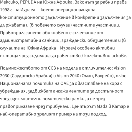
Мексико, PEPUDA на Южна Африка, Законът за равни права
1998 г. на Израел — което операционализира
конституционното задължение в конкретни задължения за
държавата и (в повечето случаи) частните участници.
Правоприлагането обикновено е съчетание от
административни санкции, граждански обезщетения и (в
случаите на Южна Африка + Израел) особено активни
пътища чрез съдилища за равенство / колективни искове.
Подмножеството от ССЗ на модела е отличително: Vision
2030 (Саудитска Арабия) и Vision 2040 (Оман, Бахрейн), плюс
Националната политика на ОАЕ за овластяване на хора с
увреждания, задвижват ангажиментите за достъпност
чрез изпълнителни политически рамки, а не чрез
правоприлагане чрез трибунали. Центърът Mada в Катар е
най-оперативно зрелият пример на този подход.