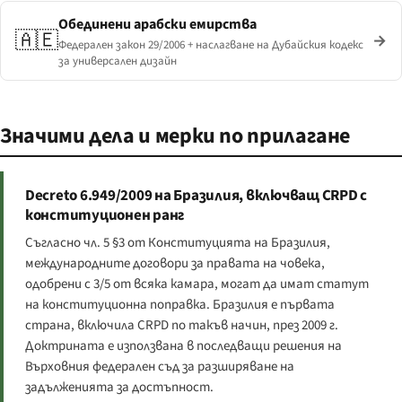
Обединени арабски емирства
🇦🇪
→
Федерален закон 29/2006 + наслагване на Дубайския кодекс
за универсален дизайн
Значими дела и мерки по прилагане
Decreto 6.949/2009 на Бразилия, включващ CRPD с
конституционен ранг
Съгласно чл. 5 §3 от Конституцията на Бразилия,
международните договори за правата на човека,
одобрени с 3/5 от всяка камара, могат да имат статут
на конституционна поправка. Бразилия е първата
страна, включила CRPD по такъв начин, през 2009 г.
Доктрината е използвана в последващи решения на
Върховния федерален съд за разширяване на
задълженията за достъпност.