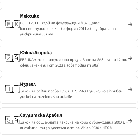
Мексико
🇲🇽
LGIPD 2011 + слой на федерализъм в 32 щата;
→
конституционен чл. 1 (реформа 2011 г.) — забрана на
дискриминацията
Южна Африка
🇿🇦
→
PEPUDA + конституционно признаване на SASL като 12-ти
официален език от 2023 г. (световна първа)
Израел
🇮🇱
→
Закон за равни права 1998 г. + IS 5568 + уникално активен
дocket на колективни искове
Саудитска Арабия
🇸🇦
→
Закон за социалната закрила на хора с увреждания 2000 г. +
ангажименти за достъпност по Vision 2030 / NEOM