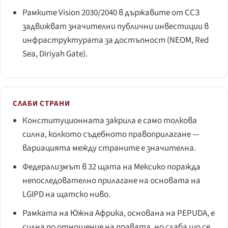
Рамките Vision 2030/2040 в държавите от ССЗ
задвижват значителни публични инвестиции в
инфраструктурата за достъпност (NEOM, Red
Sea, Diriyah Gate).
СЛАБИ СТРАНИ
Конституционната закрила е само толкова
силна, колкото съдебното правоприлагане —
вариацията между страните е значителна.
Федерализмът в 32 щата на Мексико поражда
непоследователно прилагане на основата на
LGIPD на щатско ниво.
Рамката на Южна Африка, основана на PEPUDA, е
силна по отношение на правата, но слаба що се