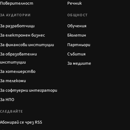
Поверителност
Речник
ЗА АУДИТОРИИ
ОБЩНОСТ
За разработчици
Обучения
За електронен бизнес
Бюлетин
За финансови институции
Партньори
За образователни
Събития
институции
За медиите
За хотелиерство
За телекоми
За софтуерни интегратори
За НПО
СЛЕДВАЙТЕ
Абонирай се чрез RSS