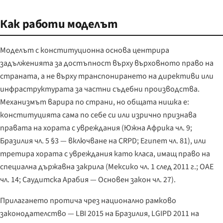
Как работи моделът
Моделът с конституционна основа центрира
задълженията за достъпност върху върховното право на
страната, а не върху транспонирането на директиви или
инфраструктурата за частни съдебни производства.
Механизмът варира по страни, но общата нишка е:
конституцията сама по себе си или изрично признава
правата на хората с увреждания (Южна Африка чл. 9;
Бразилия чл. 5 §3 — включване на CRPD; Египет чл. 81), или
третира хората с увреждания като класа, имащ право на
специална държавна закрила (Мексико чл. 1 след 2011 г.; ОАЕ
чл. 14; Саудитска Арабия — Основен закон чл. 27).
Прилагането протича чрез национално рамково
законодателство — LBI 2015 на Бразилия, LGIPD 2011 на