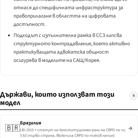
отнася до специфичната инфраструктура за
правоприлагане в областта на цифровата
достъпност.
Подходът с изпълнителна рамка в ССЗ липсва
структурното контрадавление, което активно
практикуващата адвокатска общност
осигурява в моделите на САЩ/Корея.
Държави, които използват този
6
модел
Бразилия
🇧🇷
→
LBI 2015 + статут на конституционен ранг на CRPD по чл.
5 §3 (първа страна, включила CRPD по такъв начин)