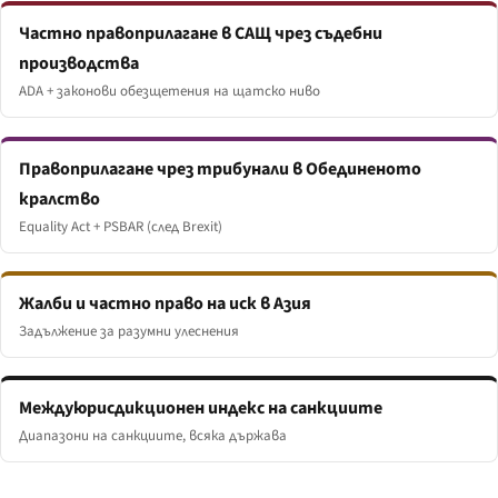
Частно правоприлагане в САЩ чрез съдебни
производства
ADA + законови обезщетения на щатско ниво
Правоприлагане чрез трибунали в Обединеното
кралство
Equality Act + PSBAR (след Brexit)
Жалби и частно право на иск в Азия
Задължение за разумни улеснения
Междуюрисдикционен индекс на санкциите
Диапазони на санкциите, всяка държава