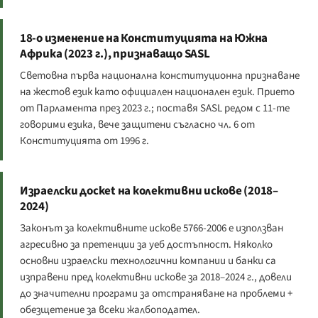
18-о изменение на Конституцията на Южна
Африка (2023 г.), признаващо SASL
Световна първа национална конституционна признаване
на жестов език като официален национален език. Прието
от Парламента през 2023 г.; поставя SASL редом с 11-те
говорими езика, вече защитени съгласно чл. 6 от
Конституцията от 1996 г.
Израелски дocket на колективни искове (2018–
2024)
Законът за колективните искове 5766-2006 е използван
агресивно за претенции за уеб достъпност. Няколко
основни израелски технологични компании и банки са
изправени пред колективни искове за 2018–2024 г., довели
до значителни програми за отстраняване на проблеми +
обезщетение за всеки жалбоподател.