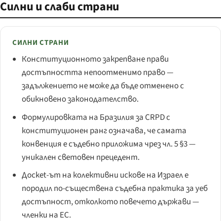
Силни и слаби страни
СИЛНИ СТРАНИ
Конституционното закрепване прави
достъпността непоотменимо право —
задължението не може да бъде отменено с
обикновено законодателство.
Формулировката на Бразилия за CRPD с
конституционен ранг означава, че самата
конвенция е съдебно приложима чрез чл. 5 §3 —
уникален световен прецедент.
Дocket-ът на колективни искове на Израел е
породил по-съществена съдебна практика за уеб
достъпност, отколкото повечето държави —
членки на ЕС.