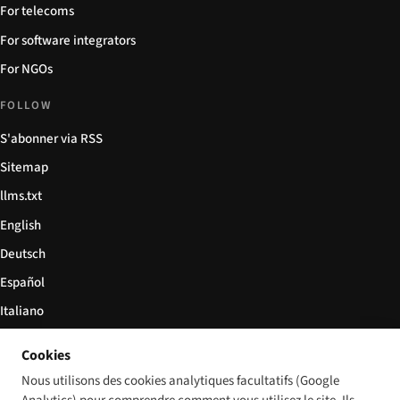
For telecoms
For software integrators
For NGOs
FOLLOW
S'abonner via RSS
Sitemap
llms.txt
English
Deutsch
Español
Italiano
Български
Cookies
简体中文
Nous utilisons des cookies analytiques facultatifs (Google