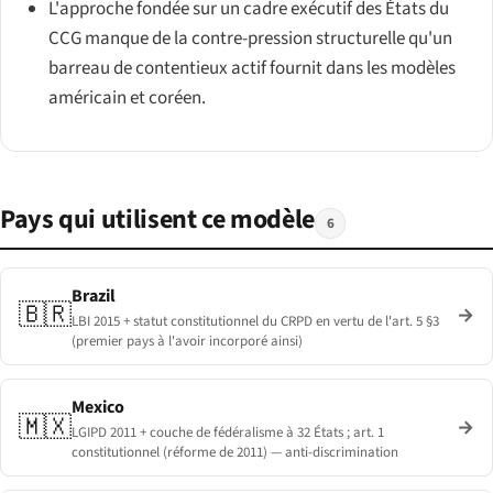
L'approche fondée sur un cadre exécutif des États du
CCG manque de la contre-pression structurelle qu'un
barreau de contentieux actif fournit dans les modèles
américain et coréen.
Pays qui utilisent ce modèle
6
Brazil
🇧🇷
→
LBI 2015 + statut constitutionnel du CRPD en vertu de l'art. 5 §3
(premier pays à l'avoir incorporé ainsi)
Mexico
🇲🇽
→
LGIPD 2011 + couche de fédéralisme à 32 États ; art. 1
constitutionnel (réforme de 2011) — anti-discrimination