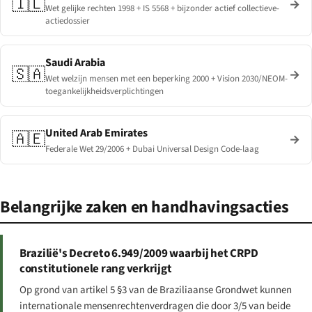
🇮🇱
→
Wet gelijke rechten 1998 + IS 5568 + bijzonder actief collectieve-
actiedossier
Saudi Arabia
🇸🇦
→
Wet welzijn mensen met een beperking 2000 + Vision 2030/NEOM-
toegankelijkheidsverplichtingen
United Arab Emirates
🇦🇪
→
Federale Wet 29/2006 + Dubai Universal Design Code-laag
Belangrijke zaken en handhavingsacties
Brazilië's Decreto 6.949/2009 waarbij het CRPD
constitutionele rang verkrijgt
Op grond van artikel 5 §3 van de Braziliaanse Grondwet kunnen
internationale mensenrechtenverdragen die door 3/5 van beide