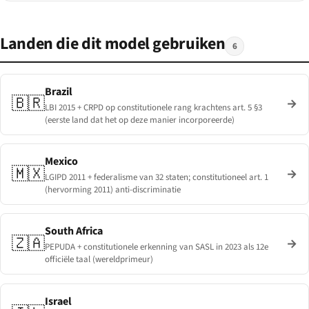
Landen die dit model gebruiken
6
Brazil
🇧🇷
→
LBI 2015 + CRPD op constitutionele rang krachtens art. 5 §3
(eerste land dat het op deze manier incorporeerde)
Mexico
🇲🇽
→
LGIPD 2011 + federalisme van 32 staten; constitutioneel art. 1
(hervorming 2011) anti-discriminatie
South Africa
🇿🇦
→
PEPUDA + constitutionele erkenning van SASL in 2023 als 12e
officiële taal (wereldprimeur)
Israel