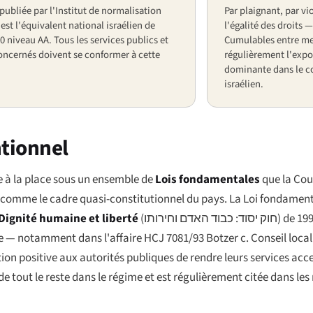
 publiée par l'Institut de normalisation
Par plaignant, par vio
, est l'équivalent national israélien de
l'égalité des droits 
 niveau AA. Tous les services publics et
Cumulables entre me
oncernés doivent se conformer à cette
régulièrement l'exp
dominante dans le co
israélien.
ntionnel
nne à la place sous un ensemble de
Lois fondamentales
que la Cou
s comme le cadre quasi-constitutionnel du pays. La Loi fondament
Dignité humaine et liberté
(
חוק יסוד: כבוד האדם וחירותו
) de 199
ême — notamment dans l'affaire
HCJ 7081/93 Botzer c. Conseil loc
on positive aux autorités publiques de rendre leurs services acc
e tout le reste dans le régime et est régulièrement citée dans les