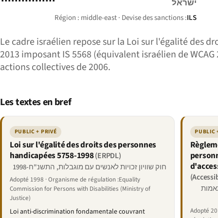
ישראל
Région : middle-east · Devise des sanctions :
ILS
Le cadre israélien repose sur la Loi sur l'égalité des
2013 imposant IS 5568 (équivalent israélien de WCAG 2.0
actions collectives de 2006.
Les textes en bref
PUBLIC + PRIVÉ
PUBLIC 
Loi sur l'égalité des droits des personnes
Règleme
handicapées 5758-1998
personn
(ERPDL)
d'acces
חוק שוויון זכויות לאנשים עם מוגבלות, התשנ"ח-1998
(Accessi
Adopté 1998 · Organisme de régulation :Equality
תאמות
Commission for Persons with Disabilities (Ministry of
Justice)
Adopté 20
Loi anti-discrimination fondamentale couvrant