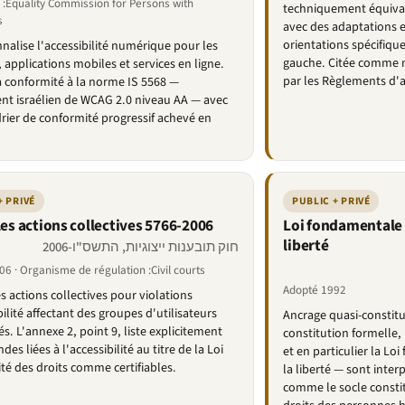
 :Equality Commission for Persons with
techniquement équiva
s
avec des adaptations 
orientations spécifique
nalise l'accessibilité numérique pour les
gauche. Citée comme 
, applications mobiles et services en ligne.
par les Règlements d'a
 conformité à la norme IS 5568 —
ent israélien de WCAG 2.0 niveau AA — avec
rier de conformité progressif achevé en
+ PRIVÉ
PUBLIC + PRIVÉ
les actions collectives 5766-2006
Loi fondamentale 
liberté
חוק תובענות ייצוגיות, התשס"ו-2006
6 · Organisme de régulation :Civil courts
Adopté 1992
s actions collectives pour violations
ilité affectant des groupes d'utilisateurs
Ancrage quasi-constitu
s. L'annexe 2, point 9, liste explicitement
constitution formelle
es liées à l'accessibilité au titre de la Loi
et en particulier la Lo
ité des droits comme certifiables.
la liberté — sont inte
comme le socle constit