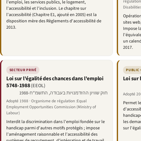
régulation
l'emploi, les services publics, le logement,
Disabilitie
l'accessibilité et l'inclusion. Le chapitre sur
l'accessibilité (Chapitre E1, ajouté en 2005) est la
Opération
disposition mère des Règlements d'accessibilité de
sites web
2013.
Impose la
l'équival
un calend
2017.
SECTEUR PRIVÉ
PUBLIC 
Loi sur l'égalité des chances dans l'emploi
Loi sur 
5748-1988
(EEOL)
חוק שוויון ההזדמנויות בעבודה, התשמ"ח-1988
Adopté 200
Adopté 1988 · Organisme de régulation :Equal
Permet le
Employment Opportunities Commission (Ministry of
d'accessib
Labour)
handicapé
Interdit la discrimination dans l'emploi fondée sur le
les demand
handicap parmi d'autres motifs protégés ; impose
sur l'égal
l'aménagement raisonnable et l'accessibilité des
systèmes de recrutement, d'intégration et de travail.