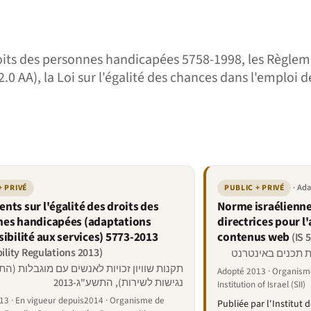
 droits des personnes handicapées 5758-1998, les Règlem
 AA), la Loi sur l'égalité des chances dans l'emploi de 
· Ad
+ PRIVÉ
PUBLIC + PRIVÉ
nts sur l'égalité des droits des
Norme israélienne
es handicapées (adaptations
directrices pour l'
sibilité aux services) 5773-2013
contenus web
(IS 
bility Regulations 2013)
תקנות שוויון זכויות לאנשים עם מוגבלות (ה
Adopté 2013 · Organisme
נגישות לשירות), התשע"ג-2013
Institution of Israel (SII)
13 · En vigueur depuis2014 · Organisme de
Publiée par l'Institut 