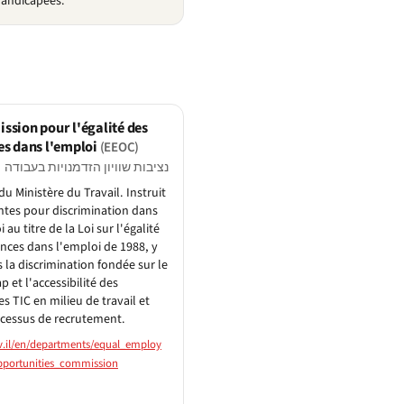
handicapées.
sion pour l'égalité des
s dans l'emploi
(EEOC)
נציבות שוויון הזדמנויות בעבודה
du Ministère du Travail. Instruit
intes pour discrimination dans
 au titre de la Loi sur l'égalité
nces dans l'emploi de 1988, y
 la discrimination fondée sur le
p et l'accessibilité des
s TIC en milieu de travail et
cessus de recrutement.
.il/en/departments/equal_employ
portunities_commission