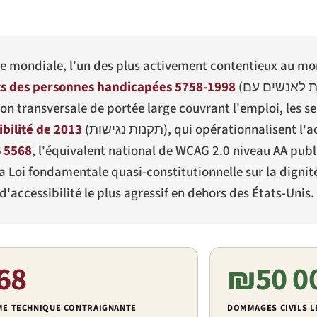
sure mondiale, l'un des plus activement contentieux au m
oits des personnes handicapées 5758-1998
(
יות לאנשים עם
ion transversale de portée large couvrant l'emploi, les se
bilité de 2013
(
תקנות נגישות
), qui opérationnalisent l'a
S 5568
, l'équivalent national de WCAG 2.0 niveau AA publi
 Loi fondamentale quasi-constitutionnelle sur la dignité e
d'accessibilité le plus agressif en dehors des États-Unis.
68
₪50 0
ME TECHNIQUE CONTRAIGNANTE
DOMMAGES CIVILS L