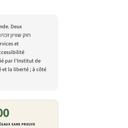
onde. Deux
חוק שוויון זכו
rvices et
ccessibilité
é par l'Institut de
t la liberté ; à côté
00
ÉGAUX SANS PREUVE