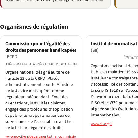
Organismes de régulation
Commission pour l'égalité des
Institut de normalisat
droits des personnes handicapées
(SII)
(ECPD)
הישראלי
נציבות שוויון זכויות לאנשים עם מוגבלות
Organisme national de no
Publie et maintient IS 55
Organe national désigné au titre de
israélienne contraignant
l'article 33 de la CRPD. Placée
l'accessibilité des conte
administrativement sous le Ministère
la série IS 1918 sur l'acces
de la Justice mais opère comme
l'environnement bâti. Co
régulateur indépendant. Émet des
l'ISO et le W3C pour main
orientations, instruit les plaintes,
alignée sur les évolutions
engage des procédures d'application
internationales.
et publie les rapports nationaux de
surveillance de l'accessibilité au titre
www.sii.org.il
de la Loi sur l'égalité des droits.
www.gov.il/en/departments/the_commissio