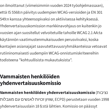
on ilmoittanut (viimeisimmin vuoden 2024 työohjelmassaan),
että IS 5568:n päivitys uudempien WCAG-versioiden ja EN 301
549:n kanssa yhteensopivaksi on aktiivisessa kehityksessä.
Yhdenvertaisuuskomission markkinavohjaus on kuitenkin jo
vuosien ajan suositellut velvoitetuille tahoille WCAG 2.1 AA:ta
käytännön vaatimustenmukaisuuden perusviivaksi, koska
kantajien asianajajat saavutettavuusryhmäkanteissa vetoavat
rutiininomaisesti uudempiin WCAG-onnistumiskriteereihin
todisteena "kohtuullisista mukautuksista".
Vammaisten henkilöiden
yhdenvertaisuuskomissio
Vammaisten henkilöiden yhdenvertaisuuskomissio
(
נציבות
שוויון זכויות לאנשים עם מוגבלות
, ECPD) perustetaan vuoden 1998
yhdenvertaisuuslain 18 §:stä lähtien. Komissio on päässyt