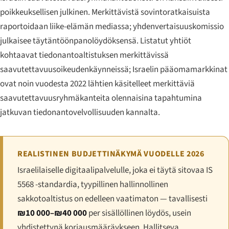
poikkeuksellisen julkinen. Merkittävistä sovintoratkaisuista
raportoidaan liike-elämän mediassa; yhdenvertaisuuskomissio
julkaisee täytäntöönpanolöydöksensä. Listatut yhtiöt
kohtaavat tiedonantoaltistuksen merkittävissä
saavutettavuusoikeudenkäynneissä; Israelin pääomamarkkinat
ovat noin vuodesta 2022 lähtien käsitelleet merkittäviä
saavutettavuusryhmäkanteita olennaisina tapahtumina
jatkuvan tiedonantovelvollisuuden kannalta.
REALISTINEN BUDJETTINÄKYMÄ VUODELLE 2026
Israelilaiselle digitaalipalvelulle, joka ei täytä sitovaa IS
5568 -standardia, tyypillinen hallinnollinen
sakkotoaltistus on edelleen vaatimaton — tavallisesti
₪10 000–₪40 000
per sisällöllinen löydös, usein
yhdistettynä korjausmääräykseen. Hallitseva