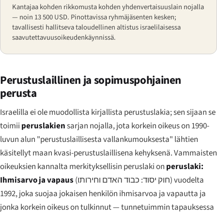
Kantajaa kohden rikkomusta kohden yhdenvertaisuuslain nojalla
— noin 13 500 USD. Pinottavissa ryhmäjäsenten kesken;
tavallisesti hallitseva taloudellinen altistus israelilaisessa
saavutettavuusoikeudenkäynnissä.
Perustuslaillinen ja sopimuspohjainen
perusta
Israelilla ei ole muodollista kirjallista perustuslakia; sen sijaan se
toimii
peruslakien
sarjan nojalla, jota korkein oikeus on 1990-
luvun alun "perustuslaillisesta vallankumouksesta" lähtien
käsitellyt maan kvasi-perustuslaillisena kehyksenä. Vammaisten
oikeuksien kannalta merkityksellisin peruslaki on
peruslaki:
Ihmisarvo ja vapaus
(
חוק יסוד: כבוד האדם וחירותו
) vuodelta
1992, joka suojaa jokaisen henkilön ihmisarvoa ja vapautta ja
jonka korkein oikeus on tulkinnut — tunnetuimmin tapauksessa