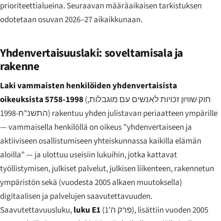
prioriteettialueina. Seuraavan määräaikaisen tarkistuksen
odotetaan osuvan 2026–27 aikaikkunaan.
Yhdenvertaisuuslaki: soveltamisala ja
rakenne
Laki vammaisten henkilöiden yhdenvertaisista
oikeuksista 5758-1998
(
חוק שוויון זכויות לאנשים עם מוגבלות,
התשנ"ח-1998
) rakentuu yhden julistavan periaatteen ympärille
— vammaisella henkilöllä on oikeus "yhdenvertaiseen ja
aktiiviseen osallistumiseen yhteiskunnassa kaikilla elämän
aloilla" — ja ulottuu useisiin lukuihin, jotka kattavat
työllistymisen, julkiset palvelut, julkisen liikenteen, rakennetun
ympäristön sekä (vuodesta 2005 alkaen muutoksella)
digitaalisen ja palvelujen saavutettavuuden.
Saavutettavuusluku,
luku E1
(
פרק ה'1
), lisättiin vuoden 2005