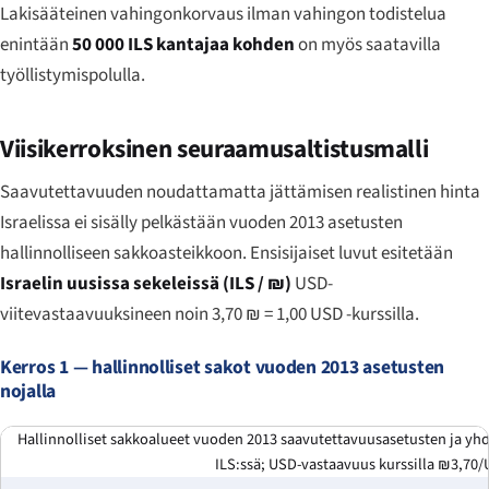
Lakisääteinen vahingonkorvaus ilman vahingon todistelua
enintään
50 000 ILS kantajaa kohden
on myös saatavilla
työllistymispolulla.
Viisikerroksinen seuraamusaltistusmalli
Saavutettavuuden noudattamatta jättämisen realistinen hinta
Israelissa ei sisälly pelkästään vuoden 2013 asetusten
hallinnolliseen sakkoasteikkoon. Ensisijaiset luvut esitetään
Israelin uusissa sekeleissä (ILS / ₪)
USD-
viitevastaavuuksineen noin 3,70 ₪ = 1,00 USD -kurssilla.
Kerros 1 — hallinnolliset sakot vuoden 2013 asetusten
nojalla
Hallinnolliset sakkoalueet vuoden 2013 saavutettavuusasetusten ja yhde
ILS:ssä; USD-vastaavuus kurssilla ₪3,70/