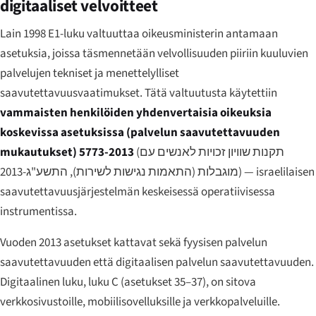
digitaaliset velvoitteet
Lain 1998 E1-luku valtuuttaa oikeusministerin antamaan
asetuksia, joissa täsmennetään velvollisuuden piiriin kuuluvien
palvelujen tekniset ja menettelylliset
saavutettavuusvaatimukset. Tätä valtuutusta käytettiin
vammaisten henkilöiden yhdenvertaisia oikeuksia
koskevissa asetuksissa (palvelun saavutettavuuden
mukautukset) 5773-2013
(
תקנות שוויון זכויות לאנשים עם
מוגבלות (התאמות נגישות לשירות), התשע"ג-2013
) — israelilaisen
saavutettavuusjärjestelmän keskeisessä operatiivisessa
instrumentissa.
Vuoden 2013 asetukset kattavat sekä fyysisen palvelun
saavutettavuuden että digitaalisen palvelun saavutettavuuden.
Digitaalinen luku, luku C (asetukset 35–37), on sitova
verkkosivustoille, mobiilisovelluksille ja verkkopalveluille.