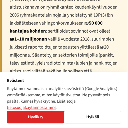
altistuskanava on ryhmäkanteoikeudenkäynti vuoden
2006 ryhmäkantelain nojalla yhdistettynä 19P(3) §:n
lakisääteiseen vahingonkorvaukseen
₪50 000
kantajaa kohden
: sertifioidut sovinnot ovat olleet
₪1–10 miljoonan
välillä vuodesta 2018, suurimpien
julkisesti raportoidtujen tapausten ylittäessä ₪20
miljoonaa. Säänteltyjen sektorien toimijoille (pankit,
televiestintä, yleisradiotoiminta) lupien ja hankintojen
altistus voi ylittää sekä hallinnollisen että
siviilioikeudellisen polun yhteenlaskettuna. Käytännön
Evästeet
vaatimustenmukaisuusviesti israelilaisen
Käytämme valinnaisia analytiikkaevästeitä (Google Analytics)
digitaalipalvelun osalta on se, ettei se ensisijaisesti
ymmärtääksemme, miten käytät sivustoa. Ne pysyvät pois
päältä, kunnes hyväksyt ne. Lisätietoja
altistu yhdenvertaisuuskomission sakkoaikatauluun
tietosuojakäytännössämme
.
vaan kantajien ryhmäkanneasianajajien toiminnalle.
Hyväksy
Hylkää