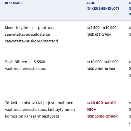
RIKKOMUS
ALUE
A
(OIKEUSHENKILÖT)
(
H
Menettelyllinen — puuttuva
₪2 500–₪10 000
₪
saavutettavuusseloste tai
(USD 675–2 700)
(
saavutettavuuskoordinaattori
Sisällöllinen — IS 5568 -
₪10 000–₪40 000
₪
vaatimustenvastaisuus
0
(USD 2 700–10 800)
(
Törkeä — toistuva tai järjestelmällinen
₪40 000–₪100
e
vaatimustenvastaisuus, kieltäytyminen
000+
0
komission kanssa yhteistyöstä
(USD 10 800–27 000+)
(
7