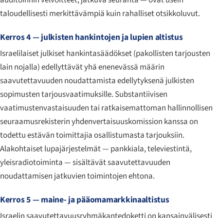
taloudellisesti merkittävämpiä kuin rahalliset otsikkoluvut.
Kerros 4 — julkisten hankintojen ja lupien altistus
Israelilaiset julkiset hankintasäädökset (pakollisten tarjousten
lain nojalla) edellyttävät yhä enenevässä määrin
saavutettavuuden noudattamista edellytyksenä julkisten
sopimusten tarjousvaatimuksille. Substantiivisen
vaatimustenvastaisuuden tai ratkaisemattoman hallinnollisen
seuraamusrekisterin yhdenvertaisuuskomission kanssa on
todettu estävän toimittajia osallistumasta tarjouksiin.
Alakohtaiset lupajärjestelmät — pankkiala, televiestintä,
yleisradiotoiminta — sisältävät saavutettavuuden
noudattamisen jatkuvien toimintojen ehtona.
Kerros 5 — maine- ja pääomamarkkinaaltistus
Israelin saavutettavuusryhmäkantedoketti on kansainvälisesti