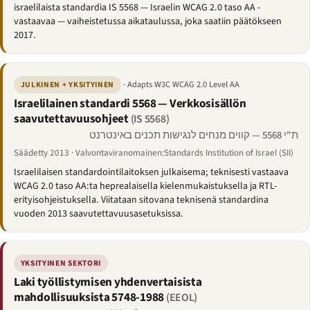
israelilaista standardia IS 5568 — Israelin WCAG 2.0 taso AA -
vastaavaa — vaiheistetussa aikataulussa, joka saatiin päätökseen
2017.
· Adapts W3C WCAG 2.0 Level AA
JULKINEN + YKSITYINEN
Israelilainen standardi 5568 — Verkkosisällön
saavutettavuusohjeet
(IS 5568)
ת"י 5568 — קווים מנחים לנגישות תכנים באינטרנט
Säädetty 2013 · Valvontaviranomainen:Standards Institution of Israel (SII)
Israelilaisen standardointilaitoksen julkaisema; teknisesti vastaava
WCAG 2.0 taso AA:ta heprealaisella kielenmukaistuksella ja RTL-
erityisohjeistuksella. Viitataan sitovana teknisenä standardina
vuoden 2013 saavutettavuusasetuksissa.
YKSITYINEN SEKTORI
Laki työllistymisen yhdenvertaisista
mahdollisuuksista 5748-1988
(EEOL)