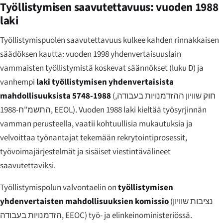
Työllistymisen saavutettavuus: vuoden 1988
laki
Työllistymispuolen saavutettavuus kulkee kahden rinnakkaisen
säädöksen kautta: vuoden 1998 yhdenvertaisuuslain
vammaisten työllistymistä koskevat säännökset (luku D) ja
vanhempi
laki työllistymisen yhdenvertaisista
mahdollisuuksista 5748-1988
(
חוק שוויון ההזדמנויות בעבודה,
התשמ"ח-1988
, EEOL). Vuoden 1988 laki kieltää työsyrjinnän
vamman perusteella, vaatii kohtuullisia mukautuksia ja
velvoittaa työnantajat tekemään rekrytointiprosessit,
työvoimajärjestelmät ja sisäiset viestintävälineet
saavutettaviksi.
Työllistymispolun valvontaelin on
työllistymisen
yhdenvertaisten mahdollisuuksien komissio
(
נציבות שוויון
הזדמנויות בעבודה
, EEOC) työ- ja elinkeinoministeriössä.