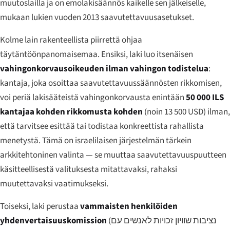
muutoslailla ja on emolakisäännös kaikelle sen jälkeiselle,
mukaan lukien vuoden 2013 saavutettavuusasetukset.
Kolme lain rakenteellista piirrettä ohjaa
täytäntöönpanomaisemaa. Ensiksi, laki luo itsenäisen
vahingonkorvausoikeuden ilman vahingon todistelua
:
kantaja, joka osoittaa saavutettavuussäännösten rikkomisen,
voi periä lakisääteistä vahingonkorvausta enintään
50 000 ILS
kantajaa kohden rikkomusta kohden
(noin 13 500 USD) ilman,
että tarvitsee esittää tai todistaa konkreettista rahallista
menetystä. Tämä on israelilaisen järjestelmän tärkein
arkkitehtoninen valinta — se muuttaa saavutettavuuspuutteen
käsitteellisestä valituksesta mitattavaksi, rahaksi
muutettavaksi vaatimukseksi.
Toiseksi, laki perustaa
vammaisten henkilöiden
yhdenvertaisuuskomission
(
נציבות שוויון זכויות לאנשים עם