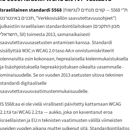
Israelilainen standardi 5568
(
ת"י 5568 — קווים מנחים לנגישות
תכנים באינטרנט
, "Verkkosisällön saavutettavuusohjeet")
julkaistiin israelilaisen standardointilaitoksen (
מכון התקנים
הישראלי
, SII) toimesta 2013, samanaikaisesti
saavutettavuusasetusten antamisen kanssa. Standardi
sisällyttää W3C:n WCAG 2.0 taso AA:n onnistumiskriteerit
olennaisilta osin kokonaan, heprealaisella kielenmukaistuksella
ja lisäohjeistuksella hepreakirjoituksen oikealta vasemmalle -
ominaisuudelle. Se on vuoden 2013 asetusten sitova tekninen
standardi digitaaliselle
saavutettavuusvaatimustenmukaisuudelle.
IS 5568:aa ei ole vielä virallisesti päivitetty kattamaan WCAG
2.1:tä tai WCAG 2.2:ta — aukko, joka on kaventanut eroa
israelilaisten ja EU:n teknisten vaatimusten välillä viimeisten
useiden vuoden aikana muttei sulkenut sitä. Standardointilaitos