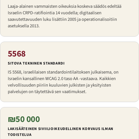
Laaja-alainen vammaisten oikeuksia koskeva säädös edeltää
Israelin CRPD-ratifiointia 14 vuodella; digitaalisen
saavutettavuuden luku lisättiin 2005 ja operationalisoitiin
asetuksella 2013.
5568
SITOVA TEKNINEN STANDARDI
IS 5568, israelilaisen standardointilaitoksen julkaisema, on
Israelin kansallinen WCAG 2.0 taso AA -vastaava. Kaikkien
velvollisuuden piiriin kuuluvien julkisten ja yksityisten
palvelujen on täytettävä sen vaatimukset.
₪50 000
LAKISÄÄTEINEN SIVIILIOIKEUDELLINEN KORVAUS ILMAN
TODISTELUA