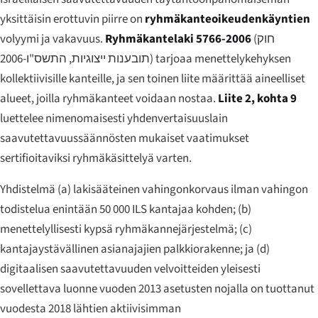
yksittäisin erottuvin piirre on
ryhmäkanteoikeudenkäyntien
volyymi ja vakavuus.
Ryhmäkantelaki 5766-2006
(
חוק
תובענות ייצוגיות, התשס"ו-2006
) tarjoaa menettelykehyksen
kollektiivisille kanteille, ja sen toinen liite määrittää aineelliset
alueet, joilla ryhmäkanteet voidaan nostaa.
Liite 2, kohta 9
luettelee nimenomaisesti yhdenvertaisuuslain
saavutettavuussäännösten mukaiset vaatimukset
sertifioitaviksi ryhmäkäsittelyä varten.
Yhdistelmä (a) lakisääteinen vahingonkorvaus ilman vahingon
todistelua enintään 50 000 ILS kantajaa kohden; (b)
menettelyllisesti kypsä ryhmäkannejärjestelmä; (c)
kantajaystävällinen asianajajien palkkiorakenne; ja (d)
digitaalisen saavutettavuuden velvoitteiden yleisesti
sovellettava luonne vuoden 2013 asetusten nojalla on tuottanut
vuodesta 2018 lähtien aktiivisimman