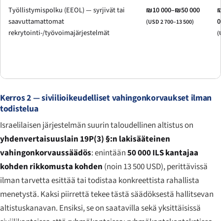
Työllistymispolku (EEOL) — syrjivät tai
₪10 000–₪50 000
₪
saavuttamattomat
0
(USD 2 700–13 500)
rekrytointi-/työvoimajärjestelmät
(
Kerros 2 — siviilioikeudelliset vahingonkorvaukset ilman
todistelua
Israelilaisen järjestelmän suurin taloudellinen altistus on
yhdenvertaisuuslain 19P(3) §:n lakisääteinen
vahingonkorvaussäädös
: enintään
50 000 ILS kantajaa
kohden rikkomusta kohden
(noin 13 500 USD), perittävissä
ilman tarvetta esittää tai todistaa konkreettista rahallista
menetystä. Kaksi piirrettä tekee tästä säädöksestä hallitsevan
altistuskanavan. Ensiksi, se on saatavilla sekä yksittäisissä