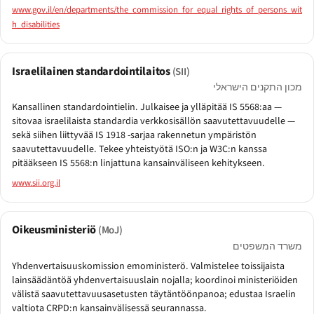
www.gov.il/en/departments/the_commission_for_equal_rights_of_persons_wit
h_disabilities
Israelilainen standardointilaitos
(SII)
מכון התקנים הישראלי
Kansallinen standardointielin. Julkaisee ja ylläpitää IS 5568:aa —
sitovaa israelilaista standardia verkkosisällön saavutettavuudelle —
sekä siihen liittyvää IS 1918 -sarjaa rakennetun ympäristön
saavutettavuudelle. Tekee yhteistyötä ISO:n ja W3C:n kanssa
pitääkseen IS 5568:n linjattuna kansainväliseen kehitykseen.
www.sii.org.il
Oikeusministeriö
(MoJ)
משרד המשפטים
Yhdenvertaisuuskomission emoministerö. Valmistelee toissijaista
lainsäädäntöä yhdenvertaisuuslain nojalla; koordinoi ministeriöiden
välistä saavutettavuusasetusten täytäntöönpanoa; edustaa Israelin
valtiota CRPD:n kansainvälisessä seurannassa.