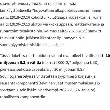
saavutettavuusryhmäkantedokentin missään
lainkäyttöalueella Yhdysvaltain ulkopuolella. Ensimmäinen
aalto (2018–2020) kohdistui kuluttajapankkisektorille. Toinen
aalto (2020–2022) ulottui verkkokauppaan, matkanvaraus- ja
ruoantoimitusalustoihin. Kolmas aalto (2023–2025) saavutti
televiestinnän, julkisen liikenteen lipunmyynnin ja
suurivolyymisten sisältöjen julkaisijat.
Tässä doketissa sertifioidut sovinnot ovat olleet tavallisesti
1–10
miljoonan ILS:n välillä
(noin 270 000–2,7 miljoonaa USD),
pienessä joukossa tapauksia yli 20 miljoonan ILS:n.
Sovintojärjestelyissä yhdistetään tyypillisesti korjaus- ja
seurantakomponentti (tekninen vaatimustenmukaisuus IS
5568:aan, usein lisäksi vaativampi WCAG 2.1 AA -tavoite)
rahalliseen komponenttiin.