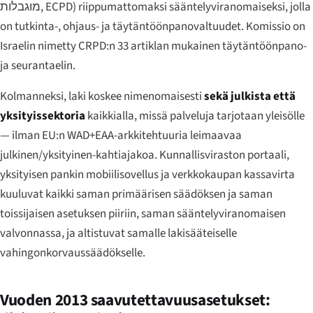
מוגבלות
, ECPD) riippumattomaksi sääntelyviranomaiseksi, jolla
on tutkinta-, ohjaus- ja täytäntöönpanovaltuudet. Komissio on
Israelin nimetty CRPD:n 33 artiklan mukainen täytäntöönpano-
ja seurantaelin.
Kolmanneksi, laki koskee nimenomaisesti
sekä julkista että
yksityissektoria
kaikkialla, missä palveluja tarjotaan yleisölle
— ilman EU:n WAD+EAA-arkkitehtuuria leimaavaa
julkinen/yksityinen-kahtiajakoa. Kunnallisviraston portaali,
yksityisen pankin mobiilisovellus ja verkkokaupan kassavirta
kuuluvat kaikki saman primäärisen säädöksen ja saman
toissijaisen asetuksen piiriin, saman sääntelyviranomaisen
valvonnassa, ja altistuvat samalle lakisääteiselle
vahingonkorvaussäädökselle.
Vuoden 2013 saavutettavuusasetukset: