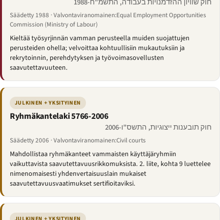
חוק שוויון ההזדמנויות בעבודה, התשמ"ח-1988
Säädetty 1988 · Valvontaviranomainen:Equal Employment Opportunities
Commission (Ministry of Labour)
Kieltää työsyrjinnän vamman perusteella muiden suojattujen
perusteiden ohella; velvoittaa kohtuullisiin mukautuksiin ja
rekrytoinnin, perehdytyksen ja työvoimasovellusten
saavutettavuuteen.
JULKINEN + YKSITYINEN
Ryhmäkantelaki 5766-2006
חוק תובענות ייצוגיות, התשס"ו-2006
Säädetty 2006 · Valvontaviranomainen:Civil courts
Mahdollistaa ryhmäkanteet vammaisten käyttäjäryhmiin
vaikuttavista saavutettavuusrikkomuksista. 2. liite, kohta 9 luettelee
nimenomaisesti yhdenvertaisuuslain mukaiset
saavutettavuusvaatimukset sertifioitaviksi.
JULKINEN + YKSITYINEN