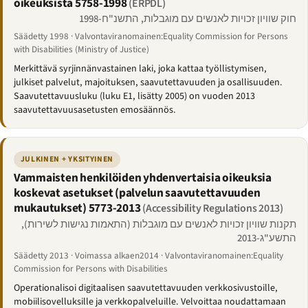
oikeuksista 5758-1998
(ERPDL)
חוק שוויון זכויות לאנשים עם מוגבלות, התשנ"ח-1998
Säädetty 1998 · Valvontaviranomainen:Equality Commission for Persons
with Disabilities (Ministry of Justice)
Merkittävä syrjinnänvastainen laki, joka kattaa työllistymisen,
julkiset palvelut, majoituksen, saavutettavuuden ja osallisuuden.
Saavutettavuusluku (luku E1, lisätty 2005) on vuoden 2013
saavutettavuusasetusten emosäännös.
JULKINEN + YKSITYINEN
Vammaisten henkilöiden yhdenvertaisia oikeuksia
koskevat asetukset (palvelun saavutettavuuden
mukautukset) 5773-2013
(Accessibility Regulations 2013)
תקנות שוויון זכויות לאנשים עם מוגבלות (התאמות נגישות לשירות),
התשע"ג-2013
Säädetty 2013 · Voimassa alkaen2014 · Valvontaviranomainen:Equality
Commission for Persons with Disabilities
Operationalisoi digitaalisen saavutettavuuden verkkosivustoille,
mobiilisovelluksille ja verkkopalveluille. Velvoittaa noudattamaan