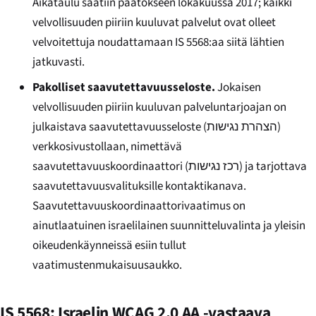
Aikataulu saatiin päätökseen lokakuussa 2017; kaikki
velvollisuuden piiriin kuuluvat palvelut ovat olleet
velvoitettuja noudattamaan IS 5568:aa siitä lähtien
jatkuvasti.
Pakolliset saavutettavuusseloste.
Jokaisen
velvollisuuden piiriin kuuluvan palveluntarjoajan on
julkaistava saavutettavuusseloste (
הצהרת נגישות
)
verkkosivustollaan, nimettävä
saavutettavuuskoordinaattori (
רכז נגישות
) ja tarjottava
saavutettavuusvalituksille kontaktikanava.
Saavutettavuuskoordinaattorivaatimus on
ainutlaatuinen israelilainen suunnitteluvalinta ja yleisin
oikeudenkäynneissä esiin tullut
vaatimustenmukaisuusaukko.
IS 5568: Israelin WCAG 2.0 AA -vastaava