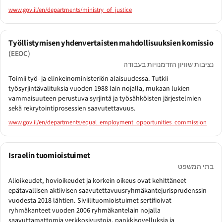
www.gov.il/en/departments/ministry_of_justice
Työllistymisen yhdenvertaisten mahdollisuuksien komissio
(EEOC)
נציבות שוויון הזדמנויות בעבודה
Toimii työ- ja elinkeinoministeriön alaisuudessa. Tutkii
työsyrjintävalituksia vuoden 1988 lain nojalla, mukaan lukien
vammaisuuteen perustuva syrjintä ja työsähköisten järjestelmien
sekä rekrytointiprosessien saavutettavuus.
www.gov.il/en/departments/equal_employment_opportunities_commission
Israelin tuomioistuimet
בתי המשפט
Alioikeudet, hovioikeudet ja korkein oikeus ovat kehittäneet
epätavallisen aktiivisen saavutettavuusryhmäkantejurisprudenssin
vuodesta 2018 lähtien. Siviilituomioistuimet sertifioivat
ryhmäkanteet vuoden 2006 ryhmäkantelain nojalla
saavuttamattomia verkkosivustoja, pankkisovelluksia ja