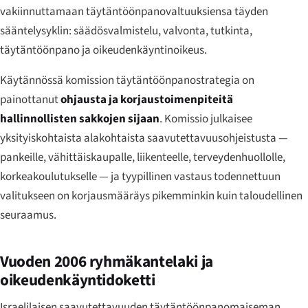
vakiinnuttamaan täytäntöönpanovaltuuksiensa täyden
sääntelysyklin: säädösvalmistelu, valvonta, tutkinta,
täytäntöönpano ja oikeudenkäyntinoikeus.
Käytännössä komission täytäntöönpanostrategia on
painottanut
ohjausta ja korjaustoimenpiteitä
hallinnollisten sakkojen sijaan
. Komissio julkaisee
yksityiskohtaista alakohtaista saavutettavuusohjeistusta —
pankeille, vähittäiskaupalle, liikenteelle, terveydenhuollolle,
korkeakoulutukselle — ja tyypillinen vastaus todennettuun
valitukseen on korjausmääräys pikemminkin kuin taloudellinen
seuraamus.
Vuoden 2006 ryhmäkantelaki ja
oikeudenkäyntidoketti
Israelilaisen saavutettavuuden täytäntöönpanomaiseman