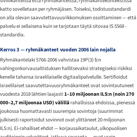
siviilikanteissa että ryhmäkanteissa; ryhmäkantekontekstissa
katto sovelletaan per ryhmäjäsen. Toiseksi, todistusstandardi
on alla olevan saavutettavuusrikkomuksen osoittaminen — että
palvelu ei sellaisena kuin se tarjotaan täytä sitovaa IS 5568 -
standardia.
Kerros 3 — ryhmäkanteet vuoden 2006 lain nojalla
Ryhmäkantelaki 5766-2006 vahvistaa 19P(3) §:n
vahingonkorvausaltistuksen hallitsevaksi strategiseksi riskiksi
kenelle tahansa israelilaiselle digitaalipalvelulle. Sertifioidut
israelilaiset saavutettavuusryhmäkanteet ovat sovintautuneet
vuodesta 2018 lähtien laajasti
1–10 miljoonan ILS:n (noin 270
000–2,7 miljoonaa USD) välillä
rahallisissa ehdoissa, pienessä
joukossa huomattavasti suurempia sovintoja (suurimmat
julkisesti raportoidut sovinnot ovat ylittäneet 20 miljoonan
ILS:n). Ei-rahalliset ehdot — korjausaikataulut, ulkopuolisen
auditoinnin velvoitteet, jatkuva seuranta — ovat usein