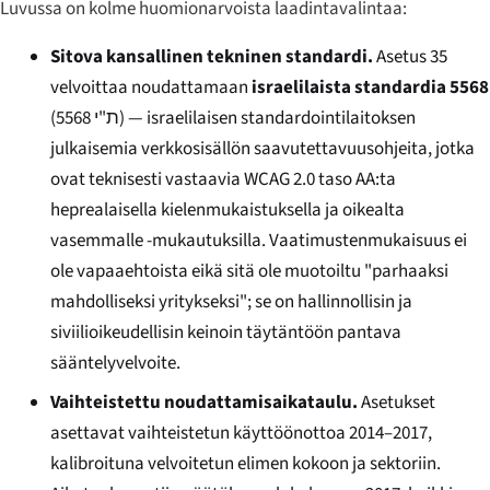
Luvussa on kolme huomionarvoista laadintavalintaa:
Sitova kansallinen tekninen standardi.
Asetus 35
velvoittaa noudattamaan
israelilaista standardia 5568
(
ת"י 5568
) — israelilaisen standardointilaitoksen
julkaisemia verkkosisällön saavutettavuusohjeita, jotka
ovat teknisesti vastaavia WCAG 2.0 taso AA:ta
heprealaisella kielenmukaistuksella ja oikealta
vasemmalle -mukautuksilla. Vaatimustenmukaisuus ei
ole vapaaehtoista eikä sitä ole muotoiltu "parhaaksi
mahdolliseksi yritykseksi"; se on hallinnollisin ja
siviilioikeudellisin keinoin täytäntöön pantava
sääntelyvelvoite.
Vaihteistettu noudattamisaikataulu.
Asetukset
asettavat vaihteistetun käyttöönottoa 2014–2017,
kalibroituna velvoitetun elimen kokoon ja sektoriin.