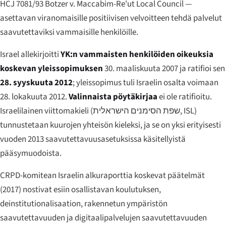
HCJ 7081/93 Botzer v. Maccabim-Re'ut Local Council
—
asettavan viranomaisille positiivisen velvoitteen tehdä palvelut
saavutettaviksi vammaisille henkilöille.
Israel allekirjoitti
YK:n vammaisten henkilöiden oikeuksia
koskevan yleissopimuksen
30. maaliskuuta 2007 ja ratifioi sen
28. syyskuuta 2012
; yleissopimus tuli Israelin osalta voimaan
28. lokakuuta 2012.
Valinnaista pöytäkirjaa
ei ole ratifioitu.
Israelilainen viittomakieli (
שפת הסימנים הישראלית
, ISL)
tunnustetaan kuurojen yhteisön kieleksi, ja se on yksi erityisesti
vuoden 2013 saavutettavuusasetuksissa käsitellyistä
pääsymuodoista.
CRPD-komitean Israelin alkuraporttia koskevat päätelmät
(2017) nostivat esiin osallistavan koulutuksen,
deinstitutionalisaation, rakennetun ympäristön
saavutettavuuden ja digitaalipalvelujen saavutettavuuden