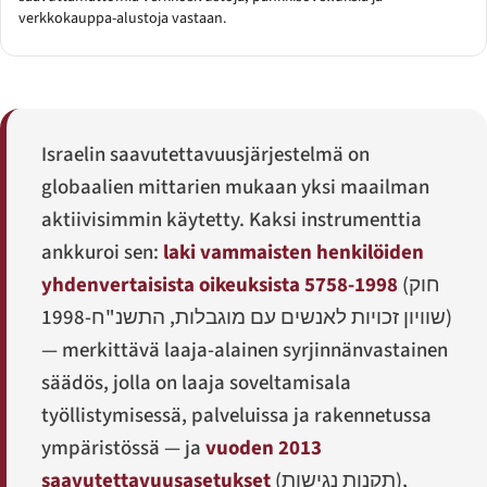
verkkokauppa-alustoja vastaan.
Israelin saavutettavuusjärjestelmä on
globaalien mittarien mukaan yksi maailman
aktiivisimmin käytetty. Kaksi instrumenttia
ankkuroi sen:
laki vammaisten henkilöiden
yhdenvertaisista oikeuksista 5758-1998
(
חוק
שוויון זכויות לאנשים עם מוגבלות, התשנ"ח-1998
)
— merkittävä laaja-alainen syrjinnänvastainen
säädös, jolla on laaja soveltamisala
työllistymisessä, palveluissa ja rakennetussa
ympäristössä — ja
vuoden 2013
saavutettavuusasetukset
(
תקנות נגישות
),