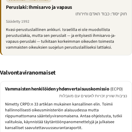
Peruslaki: Ihmisarvo ja vapaus
חוק יסוד: כבוד האדם וחירותו
Säädetty 1992
Kvasi-perustuslaillinen ankkuri. Israelilla ei ole muodollista
perustuslakia, mutta sen peruslait — ja erityisesti ihmisarvo-ja-
vapaus-peruslaki — tulkitaan korkeimman oikeuden toimesta
vammaisten oikeuksien suojelun perustuslailliseksi lattiaksi.
Valvontaviranomaiset
Vammaisten henkilöiden yhdenvertaisuuskomissio
(ECPD)
נציבות שוויון זכויות לאנשים עם מוגבלות
Nimetty CRPD:n 33 artiklan mukainen kansallinen elin. Toimii
hallinnollisesti oikeusministeriön alaisuudessa mutta
riippumattomana sääntelyviranomaisena. Antaa ohjeistusta, tutkii
valituksia, käynnistää täytäntöönpanomenettelyjä ja julkaisee
kansalliset saavutettavuusseurantaraportit.