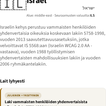
Israel
🇮🇱
ישראל
Alue: middle-east · Seuraamusten valuutta:
ILS
Israelin kehys perustuu vammaisten henkilöiden
yhdenvertaisia oikeuksia koskevaan lakiin 5758-1998,
vuoden 2013 saavutettavuusasetuksiin, jotka
velvoittavat IS 5568:aan (Israelin WCAG 2.0 AA -
vastaava), vuoden 1988 työllistymisen
yhdenvertaisten mahdollisuuksien lakiin ja vuoden
2006 ryhmäkantelakiin.
Lait lyhyesti
JULKINEN + YKSITYINEN
Laki vammaisten henkilöiden yhdenvertaisista