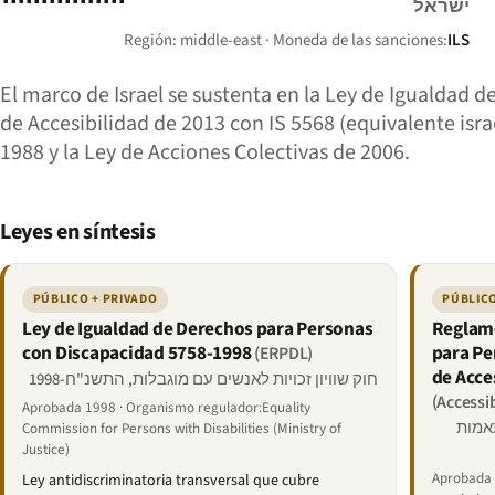
ישראל
Región: middle-east · Moneda de las sanciones:
ILS
El marco de Israel se sustenta en la Ley de Igualdad
de Accesibilidad de 2013 con IS 5568 (equivalente isr
1988 y la Ley de Acciones Colectivas de 2006.
Leyes en síntesis
PÚBLICO + PRIVADO
PÚBLICO
Ley de Igualdad de Derechos para Personas
Reglame
con Discapacidad 5758-1998
para Pe
(ERPDL)
de Acce
חוק שוויון זכויות לאנשים עם מוגבלות, התשנ"ח-1998
(Accessi
Aprobada 1998 · Organismo regulador:Equality
תאמות
Commission for Persons with Disabilities (Ministry of
Justice)
Aprobada 
Ley antidiscriminatoria transversal que cubre