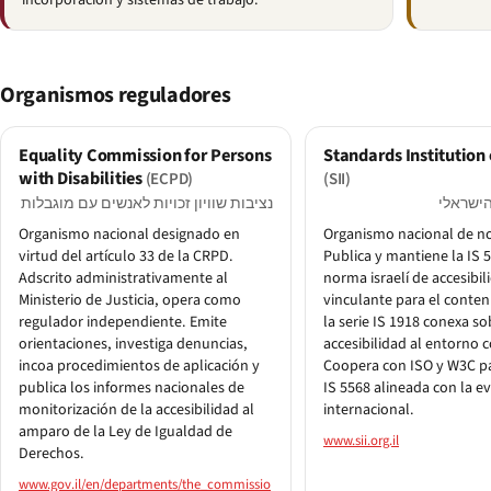
incorporación y sistemas de trabajo.
Organismos reguladores
Equality Commission for Persons
Standards Institution 
with Disabilities
(ECPD)
(SII)
הישראלי
נציבות שוויון זכויות לאנשים עם מוגבלות
Organismo nacional designado en
Organismo nacional de no
virtud del artículo 33 de la CRPD.
Publica y mantiene la IS 
Adscrito administrativamente al
norma israelí de accesibil
Ministerio de Justicia, opera como
vinculante para el conte
regulador independiente. Emite
la serie IS 1918 conexa so
orientaciones, investiga denuncias,
accesibilidad al entorno 
incoa procedimientos de aplicación y
Coopera con ISO y W3C p
publica los informes nacionales de
IS 5568 alineada con la e
monitorización de la accesibilidad al
internacional.
amparo de la Ley de Igualdad de
www.sii.org.il
Derechos.
www.gov.il/en/departments/the_commissio