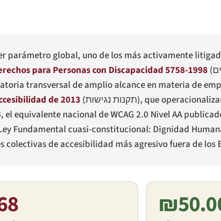
uier parámetro global, uno de los más activamente litig
erechos para Personas con Discapacidad 5758-1998
(
ים
atoria transversal de amplio alcance en materia de empl
cesibilidad de 2013
(
תקנות נגישות
), que operacionaliza
8
, el equivalente nacional de WCAG 2.0 Nivel AA publicado
 Ley Fundamental cuasi-constitucional: Dignidad Humana
s colectivas de accesibilidad más agresivo fuera de los
68
₪50.0