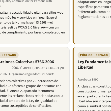
:Equality Commission for Persons with
adaptaciones en lengu
s
específicas para texto 
Referenciada como nor
liza la accesibilidad digital para sitios web,
Reglamentaciones de A
es móviles y servicios en línea. Exige el
nto de la Norma Israelí IS 5568 —el
te israelí de WCAG 2.0 Nivel AA— con un
io de cumplimiento por fases completado en
 + PRIVADO
PÚBLICO + PRIVADO
Acciones Colectivas 5766-2006
Ley Fundamental:
Libertad
חוק תובענות ייצוגיות, התשס"ו-2006
2006 · Organismo regulador:Civil courts
Aprobada 1992
acciones colectivas por vulneraciones de
idad que afecten a grupos de personas con
Anclaje cuasi-constituc
dad. El Anexo 2, apartado 9 enumera
constitución formal, 
nte las reclamaciones relacionadas con la
—y en particular la L
idad al amparo de la Ley de Igualdad de
libertad— son interpr
como susceptibles de certificación.
como el umbral consti