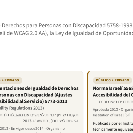
 de Derechos para Personas con Discapacidad 5758-199
aelí de WCAG 2.0 AA), la Ley de Igualdad de Oportunid
 + PRIVADO
PÚBLICO + PRIVADO
ntaciones de Igualdad de Derechos
Norma Israelí 5568
rsonas con Discapacidad (Ajustes
Accesibilidad del
sibilidad al Servicio) 5773-2013
bility Regulations 2013)
Aprobada 2013 · Organi
תקנות שוויון זכויות לאנשים עם מוגבלות (ה
Institution of Israel (SII)
נגישות לשירות), התשע"ג-2013
Publicada por el Insti
2013 · En vigor desde2014 · Organismo
técnicamente equivale