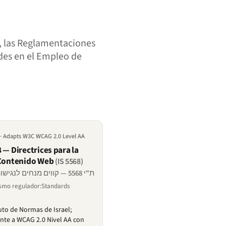
8, las Reglamentaciones
ades en el Empleo de
· Adapts W3C WCAG 2.0 Level AA
 — Directrices para la
 Contenido Web
(IS 5568)
ת"י 5568 — קווים מנחים לנגישות תכנים באינטרנט
smo regulador:Standards
tuto de Normas de Israel;
nte a WCAG 2.0 Nivel AA con