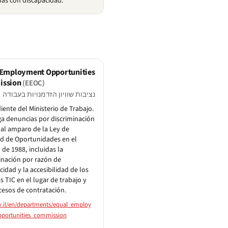
nas con discapacidad.
 Employment Opportunities
ssion
(EEOC)
נציבות שוויון הזדמנויות בעבודה
ente del Ministerio de Trabajo.
ga denuncias por discriminación
 al amparo de la Ley de
d de Oportunidades en el
de 1988, incluidas la
inación por razón de
cidad y la accesibilidad de los
s TIC en el lugar de trabajo y
cesos de contratación.
.il/en/departments/equal_employ
portunities_commission