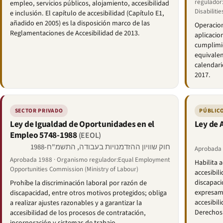
regulador
empleo, servicios públicos, alojamiento, accesibilidad
Disabilitie
e inclusión. El capítulo de accesibilidad (Capítulo E1,
añadido en 2005) es la disposición marco de las
Operaciona
Reglamentaciones de Accesibilidad de 2013.
aplicacion
cumplimie
equivalen
calendar
2017.
SECTOR PRIVADO
PÚBLICO
Ley de Igualdad de Oportunidades en el
Ley de 
Empleo 5748-1988
(EEOL)
חוק שוויון ההזדמנויות בעבודה, התשמ"ח-1988
Aprobada 
Aprobada 1988 · Organismo regulador:Equal Employment
Habilita 
Opportunities Commission (Ministry of Labour)
accesibil
discapaci
Prohíbe la discriminación laboral por razón de
expresame
discapacidad, entre otros motivos protegidos; obliga
accesibil
a realizar ajustes razonables y a garantizar la
Derechos 
accesibilidad de los procesos de contratación,