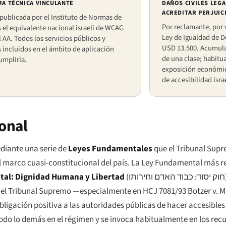
MA TÉCNICA VINCULANTE
DAÑOS CIVILES LEGA
ACREDITAR PERJUIC
 publicada por el Instituto de Normas de
Por reclamante, por 
es el equivalente nacional israelí de WCAG
Ley de Igualdad de
l AA. Todos los servicios públicos y
USD 13.500. Acumula
 incluidos en el ámbito de aplicación
de una clase; habitu
umplirla.
exposición económica
de accesibilidad isra
ional
ediante una serie de
Leyes Fundamentales
que el Tribunal Supr
el marco cuasi-constitucional del país. La Ley Fundamental más r
al: Dignidad Humana y Libertad
(
חוק יסוד: כבוד האדם וחירותו
or el Tribunal Supremo —especialmente en
HCJ 7081/93 Botzer v. 
igación positiva a las autoridades públicas de hacer accesibles 
odo lo demás en el régimen y se invoca habitualmente en los rec