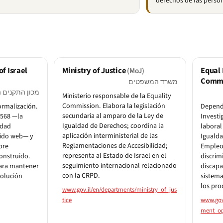
derechos de las perso
of Israel
Ministry of Justice
Equal
(MoJ)
Commi
משרד המשפטים
מכון התקנים 
Ministerio responsable de la Equality
Commission. Elabora la legislación
rmalización.
Dependi
secundaria al amparo de la Ley de
5568 —la
Investi
Igualdad de Derechos; coordina la
idad
laboral
aplicación interministerial de las
nido web— y
Igualda
Reglamentaciones de Accesibilidad;
bre
Empleo 
representa al Estado de Israel en el
construido.
discrim
seguimiento internacional relacionado
ara mantener
discapa
con la CRPD.
volución
sistema
los pro
www.gov.il/en/departments/ministry_of_jus
tice
www.gov
ment_op