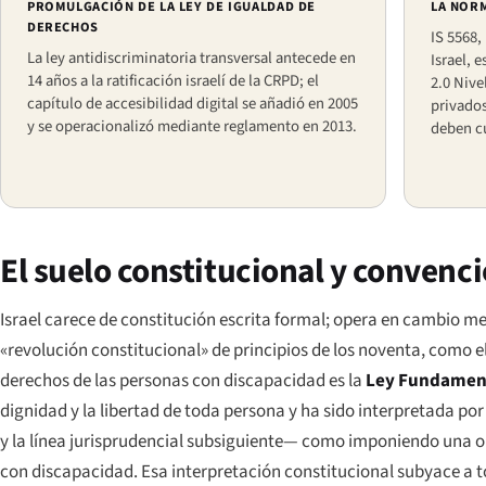
PROMULGACIÓN DE LA LEY DE IGUALDAD DE
LA NOR
DERECHOS
IS 5568,
La ley antidiscriminatoria transversal antecede en
Israel, 
14 años a la ratificación israelí de la CRPD; el
2.0 Nive
capítulo de accesibilidad digital se añadió en 2005
privados
y se operacionalizó mediante reglamento en 2013.
deben c
El suelo constitucional y convenc
Israel carece de constitución escrita formal; opera en cambio m
«revolución constitucional» de principios de los noventa, como 
derechos de las personas con discapacidad es la
Ley Fundament
dignidad y la libertad de toda persona y ha sido interpretada p
y la línea jurisprudencial subsiguiente— como imponiendo una obl
con discapacidad. Esa interpretación constitucional subyace a t