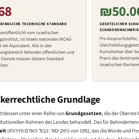
68
₪50.0
RBINDLICHE TECHNISCHE STANDARD
GESETZLICHER SCH
SCHADENSNACHWEIS
 veröffentlicht vom israelischen
Pro Anspruchsteller,
institut, ist Israels nationales WCAG-
Gleichstellungsgeset
l-AA-Äquivalent. Alle in den
Kumulierbar über Sa
ngsbereich fallenden öffentlichen und
Praxis das dominante
n Dienste müssen diesem Standard
israelischen Barriere
chen.
lkerrechtliche Grundlage
attdessen unter einer Reihe von
Grundgesetzen
, die der Oberste 
titutionellen Rahmen des Landes behandelt. Das für Behindertenr
eit
(
חוק יסוד: כבוד האדם וחירותו
) von 1992, das die Würde und Fre