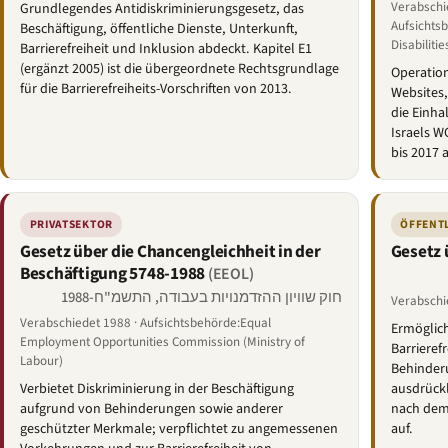
Verabschie
Grundlegendes Antidiskriminierungsgesetz, das
Aufsichts
Beschäftigung, öffentliche Dienste, Unterkunft,
Disabilitie
Barrierefreiheit und Inklusion abdeckt. Kapitel E1
(ergänzt 2005) ist die übergeordnete Rechtsgrundlage
Operationa
für die Barrierefreiheits-Vorschriften von 2013.
Websites,
die Einha
Israels W
bis 2017 
PRIVATSEKTOR
ÖFFENTL
Gesetz über die Chancengleichheit in der
Gesetz
Beschäftigung 5748-1988
(EEOL)
חוק שוויון ההזדמנויות בעבודה, התשמ"ח-1988
Verabschie
Verabschiedet 1988 · Aufsichtsbehörde:Equal
Ermöglic
Employment Opportunities Commission (Ministry of
Barrieref
Labour)
Behinderu
Verbietet Diskriminierung in der Beschäftigung
ausdrückl
aufgrund von Behinderungen sowie anderer
nach dem 
geschützter Merkmale; verpflichtet zu angemessenen
auf.