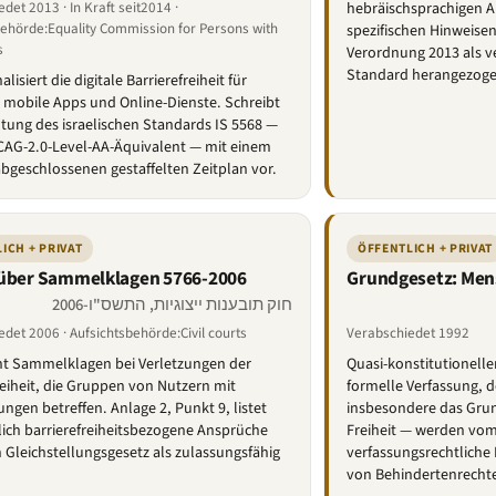
det 2013 · In Kraft seit2014 ·
hebräischsprachigen 
behörde:Equality Commission for Persons with
spezifischen Hinweisen.
s
Verordnung 2013 als v
Standard herangezoge
lisiert die digitale Barrierefreiheit für
 mobile Apps und Online-Dienste. Schreibt
ltung des israelischen Standards IS 5568 —
CAG-2.0-Level-AA-Äquivalent — mit einem
abgeschlossenen gestaffelten Zeitplan vor.
ICH + PRIVAT
ÖFFENTLICH + PRIVAT
 über Sammelklagen 5766-2006
Grundgesetz: Men
חוק תובענות ייצוגיות, התשס"ו-2006
det 2006 · Aufsichtsbehörde:Civil courts
Verabschiedet 1992
ht Sammelklagen bei Verletzungen der
Quasi-konstitutioneller
reiheit, die Gruppen von Nutzern mit
formelle Verfassung, 
ngen betreffen. Anlage 2, Punkt 9, listet
insbesondere das Gru
ich barrierefreiheitsbezogene Ansprüche
Freiheit — werden vom
Gleichstellungsgesetz als zulassungsfähig
verfassungsrechtliche
von Behindertenrechte