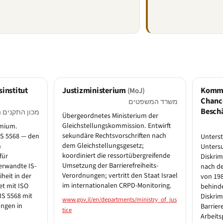
institut
Justizministerium
Kommi
(MoJ)
Chance
משרד המשפטים
Besch
מכון התקנים 
Übergeordnetes Ministerium der
Gleichstellungskommission. Entwirft
emium.
sekundäre Rechtsvorschriften nach
 IS 5568 — den
Unterst
dem Gleichstellungsgesetz;
n
Unters
koordiniert die ressortübergreifende
für
Diskrim
Umsetzung der Barrierefreiheits-
erwandte IS-
nach d
Verordnungen; vertritt den Staat Israel
iheit in der
von 198
im internationalen CRPD-Monitoring.
t mit ISO
behind
S 5568 mit
Diskrim
www.gov.il/en/departments/ministry_of_jus
ungen in
Barrier
tice
Arbeits