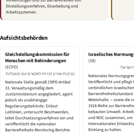
Vorkehrungen und zur Barrierefreiheit von
Einstellungsverfahren, Einarbeitung und
Arbeitssystemen.
Aufsichtsbehörden
Gleichstellungskommission für
Israelisches Normungs
Menschen mit Behinderungen
(SII)
(ECPD)
הישראלי
נציבות שוויון זכויות לאנשים עם מוגבלות
Nationales Normungsgr
Veröffentlicht und pflegt
Nationale Stelle gemäß CRPD-Artikel
verbindlichen israelische
33. Verwaltungsmäßig dem
Barrierefreiheitsstandard 
Justizministerium angegliedert, agiert
Webinhalte — sowie die v
jedoch als unabhängige
1918-Reihe zur Barrierefre
Regulierungsbehörde. Erlässt
bebauten Umwelt. Arbeite
Leitlinien, untersucht Beschwerden,
und W3C zusammen, um I
leitet Durchsetzungsverfahren ein und
internationalen Entwickl
veröffentlicht die nationalen
Einklang zu halten.
Barrierefreiheits-Monitoring-Berichte