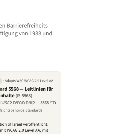
n Barrierefreiheits-
äftigung von 1988 und
· Adapts W3C WCAG 2.0 Level AA
ard 5568 — Leitlinien für
inhalte
(IS 5568)
ת"י 5568 — קווים מנחים לנגישות תכנים באינטרנט
ufsichtsbehörde:Standards
on of Israel veröffentlicht;
 mit WCAG 2.0 Level AA, mit