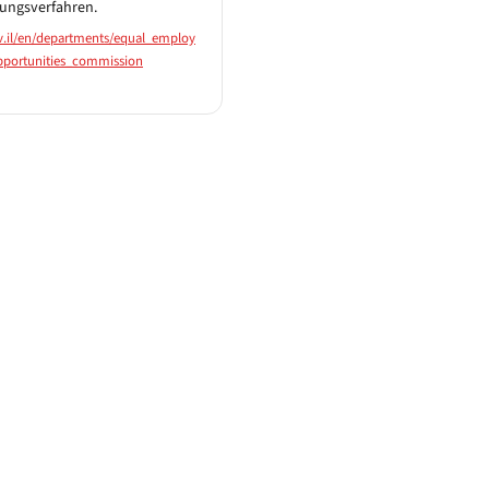
lungsverfahren.
.il/en/departments/equal_employ
portunities_commission