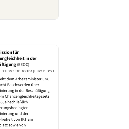
ssion für
ngleichheit in der
äftigung
(EEOC)
נציבות שוויון הזדמנויות בעבודה
eht dem Arbeitsministerium.
ucht Beschwerden über
inierung in der Beschäftigung
em Chancengleichheitsgesetz
8, einschließlich
erungsbedingter
inierung und der
efreiheit von IKT am
platz sowie von