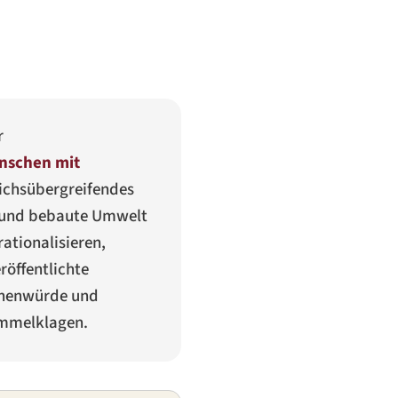
r
enschen mit
eichsübergreifendes
n und bebaute Umwelt
rationalisieren,
röffentlichte
schenwürde und
Sammelklagen.