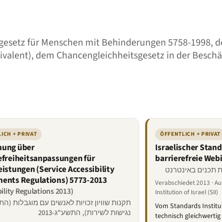
sgesetz für Menschen mit Behinderungen 5758-1998, de
ivalent), dem Chancengleichheitsgesetz in der Besch
ICH + PRIVAT
ÖFFENTLICH + PRIVAT
nung über
Israelischer Stand
efreiheitsanpassungen für
barrierefreie Web
eistungen (Service Accessibility
ents Regulations) 5773-2013
Verabschiedet 2013 · A
bility Regulations 2013)
Institution of Israel (SII)
תקנות שוויון זכויות לאנשים עם מוגבלות (ה
Vom Standards Instituti
נגישות לשירות), התשע"ג-2013
technisch gleichwertig