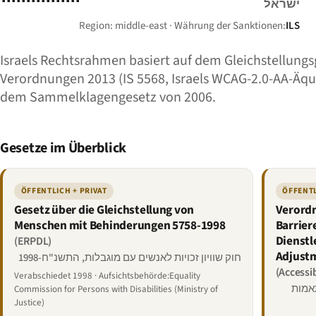
ישראל
Region: middle-east · Währung der Sanktionen:
ILS
Israels Rechtsrahmen basiert auf dem Gleichstellung
Verordnungen 2013 (IS 5568, Israels WCAG-2.0-AA-Äqu
dem Sammelklagengesetz von 2006.
Gesetze im Überblick
ÖFFENTLICH + PRIVAT
ÖFFENTL
Gesetz über die Gleichstellung von
Verord
Menschen mit Behinderungen 5758-1998
Barrier
Dienstl
(ERPDL)
Adjustm
חוק שוויון זכויות לאנשים עם מוגבלות, התשנ"ח-1998
(Accessi
Verabschiedet 1998 · Aufsichtsbehörde:Equality
תאמות
Commission for Persons with Disabilities (Ministry of
Justice)