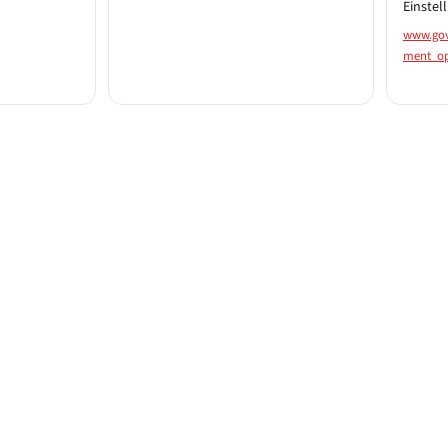
Einstel
www.gov
ment_op