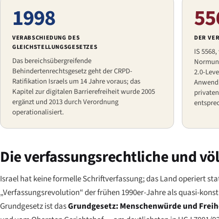
1998
55
VERABSCHIEDUNG DES
DER VE
GLEICHSTELLUNGSGESETZES
IS 5568,
Das bereichsübergreifende
Normungs
Behindertenrechtsgesetz geht der CRPD-
2.0-Leve
Ratifikation Israels um 14 Jahre voraus; das
Anwendu
Kapitel zur digitalen Barrierefreiheit wurde 2005
private
ergänzt und 2013 durch Verordnung
entspre
operationalisiert.
Die verfassungsrechtliche und vö
Israel hat keine formelle Schriftverfassung; das Land operiert st
„Verfassungsrevolution“ der frühen 1990er-Jahre als quasi-kons
Grundgesetz ist das
Grundgesetz: Menschenwürde und Freih