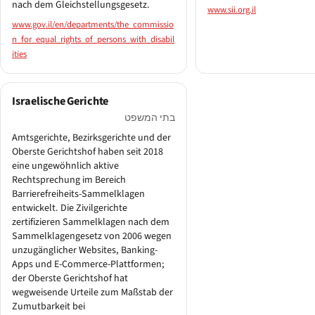
nach dem Gleichstellungsgesetz.
www.sii.org.il
www.gov.il/en/departments/the_commissio
n_for_equal_rights_of_persons_with_disabil
ities
Israelische Gerichte
בתי המשפט
Amtsgerichte, Bezirksgerichte und der
Oberste Gerichtshof haben seit 2018
eine ungewöhnlich aktive
Rechtsprechung im Bereich
Barrierefreiheits-Sammelklagen
entwickelt. Die Zivilgerichte
zertifizieren Sammelklagen nach dem
Sammelklagengesetz von 2006 wegen
unzugänglicher Websites, Banking-
Apps und E-Commerce-Plattformen;
der Oberste Gerichtshof hat
wegweisende Urteile zum Maßstab der
Zumutbarkeit bei