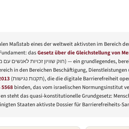
balen Maßstab eines der weltweit aktivsten im Bereich de
n Fundament: das
Gesetz über die Gleichstellung von M
חוק שוויון זכויות לאנשים עם מו
) — ein grundlegendes, ber
ereich in den Bereichen Beschäftigung, Dienstleistunge
2013
(
תקנות נגישות
), die die digitale Barrierefreiheit ope
S 5568
binden, das vom israelischen Normungsinstitut ve
den steht das quasi-konstitutionelle Grundgesetz: Men
einigten Staaten aktivste Dossier für Barrierefreiheits-