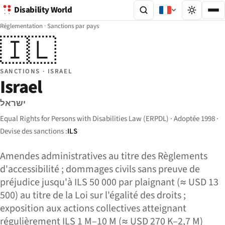
Disability World
Réglementation
·
Sanctions par pays
🇮🇱
SANCTIONS · ISRAEL
Israel
ישראל
Equal Rights for Persons with Disabilities Law (ERPDL) · Adoptée 1998 ·
Devise des sanctions :
ILS
Amendes administratives au titre des Règlements
d'accessibilité ; dommages civils sans preuve de
préjudice jusqu'à ILS 50 000 par plaignant (≈ USD 13
500) au titre de la Loi sur l'égalité des droits ;
exposition aux actions collectives atteignant
régulièrement ILS 1 M–10 M (≈ USD 270 K–2,7 M)