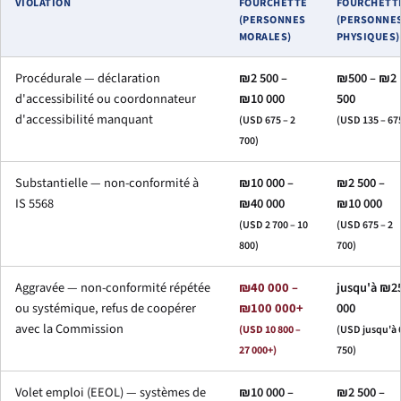
VIOLATION
FOURCHETTE
FOURCHETT
(PERSONNES
(PERSONNE
MORALES)
PHYSIQUES)
Procédurale — déclaration
₪2 500 –
₪500 – ₪2
d'accessibilité ou coordonnateur
₪10 000
500
d'accessibilité manquant
(USD 675 – 2
(USD 135 – 67
700)
Substantielle — non-conformité à
₪10 000 –
₪2 500 –
IS 5568
₪40 000
₪10 000
(USD 2 700 – 10
(USD 675 – 2
800)
700)
Aggravée — non-conformité répétée
₪40 000 –
jusqu'à ₪2
ou systémique, refus de coopérer
₪100 000+
000
avec la Commission
(USD 10 800 –
(USD jusqu'à 
27 000+)
750)
Volet emploi (EEOL) — systèmes de
₪10 000 –
₪2 500 –