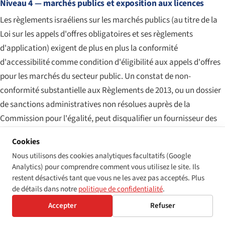
Niveau 4 — marchés publics et exposition aux licences
Les règlements israéliens sur les marchés publics (au titre de la
Loi sur les appels d'offres obligatoires et ses règlements
d'application) exigent de plus en plus la conformité
d'accessibilité comme condition d'éligibilité aux appels d'offres
pour les marchés du secteur public. Un constat de non-
conformité substantielle aux Règlements de 2013, ou un dossier
de sanctions administratives non résolues auprès de la
Commission pour l'égalité, peut disqualifier un fournisseur des
appels d'offres sur des marchés publics pertinents ; la valeur de
Cookies
la disqualification dépasse fréquemment le montant de la
Nous utilisons des cookies analytiques facultatifs (Google
sanction sous-jacente d'un ordre de grandeur. Les régimes de
Analytics) pour comprendre comment vous utilisez le site. Ils
licences sectoriels — banque, télécommunications,
restent désactivés tant que vous ne les avez pas acceptés. Plus
radiodiffusion — intègrent également la conformité
de détails dans notre
politique de confidentialité
.
d'accessibilité comme condition de poursuite des opérations.
Accepter
Refuser