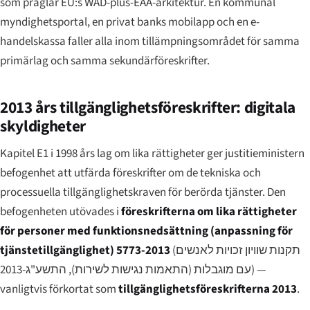
som präglar EU:s WAD-plus-EAA-arkitektur. En kommunal
myndighetsportal, en privat banks mobilapp och en e-
handelskassa faller alla inom tillämpningsområdet för samma
primärlag och samma sekundärföreskrifter.
2013 års tillgänglighetsföreskrifter: digitala
skyldigheter
Kapitel E1 i 1998 års lag om lika rättigheter ger justitieministern
befogenhet att utfärda föreskrifter om de tekniska och
processuella tillgänglighetskraven för berörda tjänster. Den
befogenheten utövades i
föreskrifterna om lika rättigheter
för personer med funktionsnedsättning (anpassning för
tjänstetillgänglighet) 5773-2013
(
תקנות שוויון זכויות לאנשים
עם מוגבלות (התאמות נגישות לשירות), התשע"ג-2013
) —
vanligtvis förkortat som
tillgänglighetsföreskrifterna 2013
.