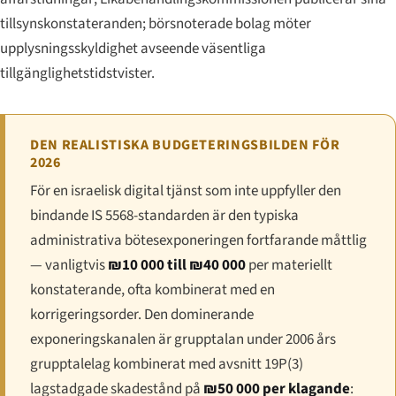
tillsynskonstateranden; börsnoterade bolag möter
upplysningsskyldighet avseende väsentliga
tillgänglighetstidstvister.
DEN REALISTISKA BUDGETERINGSBILDEN FÖR
2026
För en israelisk digital tjänst som inte uppfyller den
bindande IS 5568-standarden är den typiska
administrativa bötesexponeringen fortfarande måttlig
— vanligtvis
₪10 000 till ₪40 000
per materiellt
konstaterande, ofta kombinerat med en
korrigeringsorder. Den dominerande
exponeringskanalen är grupptalan under 2006 års
grupptalelag kombinerat med avsnitt 19P(3)
lagstadgade skadestånd på
₪50 000 per klagande
: