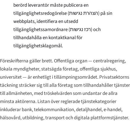
berörd leverantör måste publicera en
tillgänglighetsredogörelse (
הצהרת נגישות
) på sin
webbplats, identifiera en utsedd
tillgänglighetssamordnare (
רכז נגישות
) och
tillhandahålla en kontaktkanal för
tillgänglighetsklagomål.
Föreskrifterna gäller brett. Offentliga organ — centralregering,
lokala myndigheter, statsägda företag, offentliga sjukhus,
universitet — är enhetligt i tillämpningsområdet. Privatsektorns
täckning sträcker sig till alla företag som tillhandahåller tjänster
till allmänheten, med tröskelvärden som undantar de allra
minsta aktörerna. Listan över reglerade tjänstekategorier
inkluderar bank, telekommunikation, detaljhandel, e-handel,
hälsovård, utbildning, transport och digitala plattformstjänster.