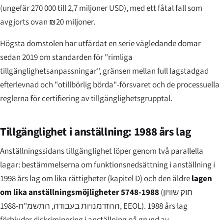
(ungefär 270 000 till 2,7 miljoner USD), med ett fåtal fall som
avgjorts ovan ₪20 miljoner.
Högsta domstolen har utfärdat en serie vägledande domar
sedan 2019 om standarden för "rimliga
tillgänglighetsanpassningar", gränsen mellan full lagstadgad
efterlevnad och "otillbörlig börda"-försvaret och de processuella
reglerna för certifiering av tillgänglighetsgrupptal.
Tillgänglighet i anställning: 1988 års lag
Anställningssidans tillgänglighet löper genom två parallella
lagar: bestämmelserna om funktionsnedsättning i anställning i
1998 års lag om lika rättigheter (kapitel D) och den äldre
lagen
om lika anställningsmöjligheter 5748-1988
(
חוק שוויון
ההזדמנויות בעבודה, התשמ"ח-1988
, EEOL). 1988 års lag
förbjuder diskriminering i anställning på grund av