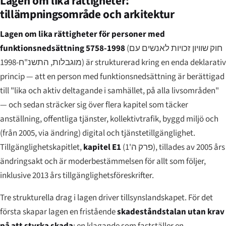
Lagen om lika rättigheter:
tillämpningsområde och arkitektur
Lagen om lika rättigheter för personer med
funktionsnedsättning 5758-1998
(
חוק שוויון זכויות לאנשים עם
מוגבלות, התשנ"ח-1998
) är strukturerad kring en enda deklarativ
princip — att en person med funktionsnedsättning är berättigad
till "lika och aktiv deltagande i samhället, på alla livsområden"
— och sedan sträcker sig över flera kapitel som täcker
anställning, offentliga tjänster, kollektivtrafik, byggd miljö och
(från 2005, via ändring) digital och tjänstetillgänglighet.
Tillgänglighetskapitlet,
kapitel E1
(
פרק ה'1
), tillades av 2005 års
ändringsakt och är moderbestämmelsen för allt som följer,
inklusive 2013 års tillgänglighetsföreskrifter.
Tre strukturella drag i lagen driver tillsynslandskapet. För det
första skapar lagen en fristående
skadeståndstalan utan krav
på att styrka skada
: en klagande som fastställer en