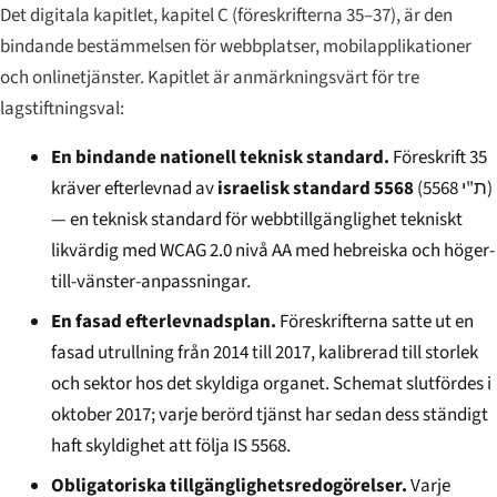
Det digitala kapitlet, kapitel C (föreskrifterna 35–37), är den
bindande bestämmelsen för webbplatser, mobilapplikationer
och onlinetjänster. Kapitlet är anmärkningsvärt för tre
lagstiftningsval:
En bindande nationell teknisk standard.
Föreskrift 35
kräver efterlevnad av
israelisk standard 5568
(
ת"י 5568
)
— en teknisk standard för webbtillgänglighet tekniskt
likvärdig med WCAG 2.0 nivå AA med hebreiska och höger-
till-vänster-anpassningar.
En fasad efterlevnadsplan.
Föreskrifterna satte ut en
fasad utrullning från 2014 till 2017, kalibrerad till storlek
och sektor hos det skyldiga organet. Schemat slutfördes i
oktober 2017; varje berörd tjänst har sedan dess ständigt
haft skyldighet att följa IS 5568.
Obligatoriska tillgänglighetsredogörelser.
Varje