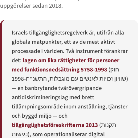
uppgörelser sedan 2018.
Israels tillgänglighetsregelverk är, utifrån alla
globala mätpunkter, ett av de mest aktivt
processade i världen. Två instrument förankrar
det:
lagen om lika rättigheter för personer
med funktionsnedsättning 5758-1998
(
חוק
שוויון זכויות לאנשים עם מוגבלות, התשנ"ח-1998
)
— en banbrytande tvärövergripande
antidiskrimineringslag med brett
tillämpningsområde inom anställning, tjänster
och byggd miljö — och
tillgänglighetsföreskrifterna 2013
(
תקנות
נגישות
), som operationaliserar digital