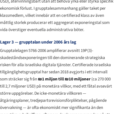
USD), återvinningsbart utan att behöva yrka eller styrka specifik
ekonomisk förlust. I grupptalesammanhang gäller taket per
klassmedlem, vilket innebär att en certifierad klass av även
måttlig storlek producerar ett aggregerat exponeringstal som
vida överstiger eventuella administrativa böter.
Lager 3 — grupptalan under 2006 års lag
Grupptalelagen 5766-2006 amplifierar avsnitt 19P(3)-
skadeståndsexponeringen till den dominerande strategiska
risken för alla israeliska digitala tjänster. Certifierade israeliska
tillgänglighetsgrupptal har sedan 2018 avgjorts i ett intervall
som sträcker sig från
₪1 miljon till ₪10 miljoner
(ca 270 000
till 2,7 miljoner USD) på monetära villkor, med ett fåtal avsevärt
större uppgörelser. De icke-monetära villkoren —
åtgäringsplaner, tredjeparts­revisionsförpliktelser, pågående
övervakning — är ofta ekonomiskt mer signifikanta än den