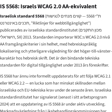
IS 5568: Israels WCAG 2.0 AA-ekvivalent
Israelisk standard 5568
(
ת"י 5568 — קווים מנחים לנגישות
תכנים באינטרנט
, "Riktlinjer för webbtillgänglighet")
publicerades av israeliska standardinstitutet (
מכון התקנים
הישראלי
, SII) 2013. Standarden importerar W3C:s WCAG 2.0 nivå
AA framgångskriterier i sin helhet, med hebreiskspråklig
lokalisering och ytterligare vägledning för det höger-till-vänster-
karaktär hos hebreisk skrift. Det är den bindande tekniska
standarden för digital tillgänglighet under 2013 års föreskrifter.
IS 5568 har ännu inte formellt uppdaterats för att följa WCAG 2.1
eller WCAG 2.2 — en lucka som har minskat skillnaden mellan
israeliska och EU-tekniska krav under de senaste åren. Israeliska
standardinstitutet har signalerat (senast i sitt arbetsprogram
2024) att en uppdatering av IS 5568 är under aktiv utveckling.
Marknadsvägledning från Likabehandlingskommissionen har