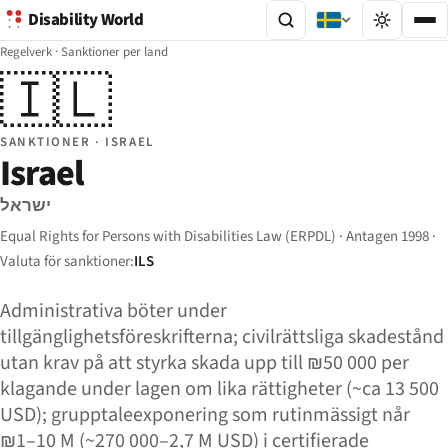
Disability World
Regelverk
·
Sanktioner per land
🇮🇱
SANKTIONER · ISRAEL
Israel
ישראל
Equal Rights for Persons with Disabilities Law (ERPDL) · Antagen 1998 ·
Valuta för sanktioner:
ILS
Administrativa böter under
tillgänglighetsföreskrifterna; civilrättsliga skadestånd
utan krav på att styrka skada upp till ₪50 000 per
klagande under lagen om lika rättigheter (~ca 13 500
USD); grupptaleexponering som rutinmässigt når
₪1–10 M (~270 000–2,7 M USD) i certifierade