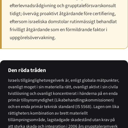
efterlevnadsrådgivning och grupptaleförsvarskonsult
tidigt; överväg proaktivt åtgärdande före certifiering,
eftersom israeliska domstolar rutinmässigt behandlat
frivilligt åtgärdande som en förmildrande faktor i
uppgörelsövervakning.
Den röda tråden
Israels tillgänglighetsregelverk är, enligt globala mätpunkter,
ovanligt moget i sin materiella rätt, ovanligt aktivt i sin civila
tvistlösning och ovanligt koncentrerat i händerna på en enda
primär tillsynsmyndighet (Likabehandlingskommissionen)
och en enda primär teknisk standard (IS 5568). Lagen om lika
rättigheters kombination av brett materiellt
tillämpningsområde, lagstadgade skadestånd utan krav på
att styrka skada och integration i 2006 års grupptaleramverk