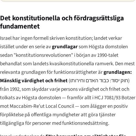
Det konstitutionella och fördragsrättsliga
fundamentet
Israel har ingen formell skriven konstitution; landet verkar
istället under en serie av
grundlagar
som Högsta domstolen
sedan "konstitutionsrevolutionen" i början av 1990-talet
behandlat som landets kvasikonstitutionella ramverk. Den mest
relevanta grundlagen för funktionsrättigheter är
grundlagen:
Mänsklig värdighet och frihet
(
חוק יסוד: כבוד האדם וחירותו
)
från 1992, som skyddar varje persons värdighet och frihet och
tolkats av Högsta domstolen — framför allt i
HCJ 7081/93 Botzer
mot Maccabim-Re'ut Local Council
— som ålägger en positiv
förpliktelse på offentliga myndigheter att göra tjänster
tillgängliga för personer med funktionsnedsättning.