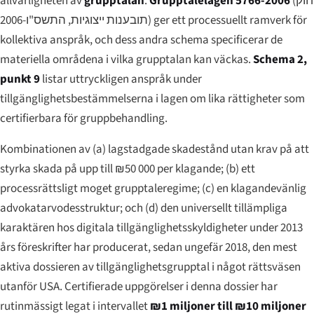
allvarligheten av
grupptalan
.
Grupptalelagen 5766-2006
(
חוק
תובענות ייצוגיות, התשס"ו-2006
) ger ett processuellt ramverk för
kollektiva anspråk, och dess andra schema specificerar de
materiella områdena i vilka grupptalan kan väckas.
Schema 2,
punkt 9
listar uttryckligen anspråk under
tillgänglighetsbestämmelserna i lagen om lika rättigheter som
certifierbara för gruppbehandling.
Kombinationen av (a) lagstadgade skadestånd utan krav på att
styrka skada på upp till ₪50 000 per klagande; (b) ett
processrättsligt moget grupptaleregime; (c) en klagandevänlig
advokatarvodesstruktur; och (d) den universellt tillämpliga
karaktären hos digitala tillgänglighetsskyldigheter under 2013
års föreskrifter har producerat, sedan ungefär 2018, den mest
aktiva dossieren av tillgänglighetsgrupptal i något rättsväsen
utanför USA. Certifierade uppgörelser i denna dossier har
rutinmässigt legat i intervallet
₪1 miljoner till ₪10 miljoner