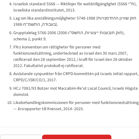
Israelisk standard 5568 — Riktlinjer för webbtillgänglighet (
ת"י 5568
),
israeliska standardinstitutet, 2013.
Lag om lika anställningsmöjligheter 5748-1988 (
חוק שוויון ההזדמנויות
בעבודה, התשמ"ח-1988
).
Grupptalelag 5766-2006 (
חוק תובענות ייצוגיות, התשס"ו-2006
),
schema 2, punkt 9.
FN:s konvention om rättigheter för personer med
funktionsnedsättning, undertecknad av Israel den 30 mars 2007,
ratificerad den 28 september 2012, i kraft för Israel den 28 oktober
2012. Fakultativt protokoll ej ratificerat.
Avslutande synpunkter från CRPD-kommittén på Israels initial rapport,
CRPD/C/ISR/CO/1, 2017.
HCJ 7081/93
Botzer mot Maccabim-Re'ut Local Council
, Israels Högsta
domstol.
Likabehandlingskommissionen för personer med funktionsnedsättning
— årsrapporter till Knesset, 2014–2025.