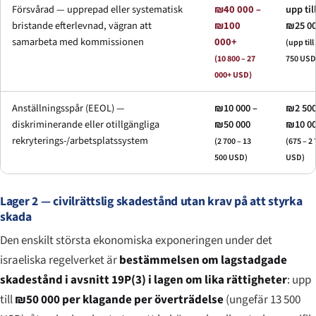
Försvårad — upprepad eller systematisk
₪40 000 –
upp til
bristande efterlevnad, vägran att
₪100
₪25 0
samarbeta med kommissionen
000+
(upp till
(10 800 – 27
750 USD
000+ USD)
Anställningsspår (EEOL) —
₪10 000 –
₪2 500
diskriminerande eller otillgängliga
₪50 000
₪10 0
rekryterings-/arbetsplatssystem
(2 700 – 13
(675 – 2
500 USD)
USD)
Lager 2 — civilrättslig skadestånd utan krav på att styrka
skada
Den enskilt största ekonomiska exponeringen under det
israeliska regelverket är
bestämmelsen om lagstadgade
skadestånd i avsnitt 19P(3) i lagen om lika rättigheter
: upp
till
₪50 000 per klagande per överträdelse
(ungefär 13 500