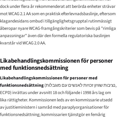
dock under flera år rekommenderat att berörda enheter strävar
mot WCAG 2.1 AA som en praktisk efterlevnadsbaslinje, eftersom
klagandesidans ombud i tillgänglighetsgrupptal rutinmässigt
åberopar nyare WCAG-framgångskriterier som bevis på "rimliga
anpassningar" även där den formella regulatoriska baslinjen
kvarstår vid WCAG 2.0 AA.
Likabehandlingskommissionen för personer
med funktionsnedsättning
Likabehandlingskommissionen för personer med
funktionsnedsättning
(
נציבות שוויון זכויות לאנשים עם מוגבלות
,
ECPD) inrättas under avsnitt 18 och följande i 1998 års lag om
lika rättigheter. Kommissionen leds av en kommissarie utsedd
av justitieministern i samråd med paraplyorganisationer för
funktionsnedsättning; kommissarien tjänstgör en femårig