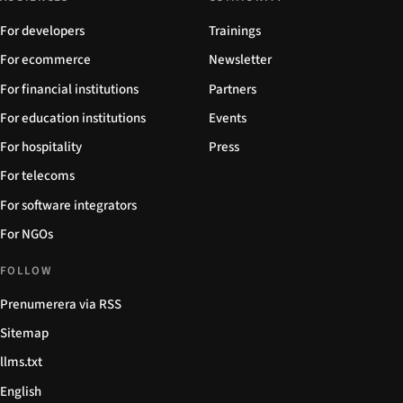
For developers
Trainings
For ecommerce
Newsletter
For financial institutions
Partners
For education institutions
Events
For hospitality
Press
For telecoms
For software integrators
For NGOs
FOLLOW
Prenumerera via RSS
Sitemap
llms.txt
English