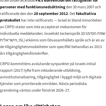
Israel undertecknade
FN:s konvention om rättigheter för
personer med funktionsnedsättning
den 30 mars 2007 och
ratificerade den den
28 september 2012
. Det
fakultativa
protokollet
har inte ratificerats — Israel är bland minoriteten
av CRPD-stater som inte accepterat mekanismen för
individuella meddelanden. Israeliskt teckenspråk (
שפת הסימנים
הישראלית
, ISL) erkänns som Dövasamhällets språk och är en av
de tillgänglighetsmodaliteter som specifikt behandlas av 2013
års tillgänglighetsföreskrifter.
CRPD-kommitténs avslutande synpunkter på Israels initial
rapport (2017) lyfte fram inkluderande utbildning,
avinstitutionalisering, tillgänglighet i byggd miljö och digitala
tjänster som prioriterade områden. Nästa periodiska
granskning väntas under fönstret 2026–27.