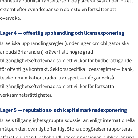
monetära rubriksiffran, eftersom de placerar svaranden på ett
externt efterlevnadsspår som domstolen fortsätter att
övervaka.
Lager 4 — offentlig upphandling och licensexponering
Israeliska upphandlingsregler (under lagen om obligatoriska
anbudsförfaranden) kräver i allt högre grad
tillgänglighetsefterlev­nad som ett villkor för budberättigande
för offentliga kontrakt. Sektorsspecifika licensregimer — bank,
telekommunikation, radio, transport — infogar också
tillgänglighetsefterlev­nad som ett villkor för fortsatta
verksamhetsrättigheter.
Lager 5 — reputations- och kapitalmarknadexponering
Israels tillgänglighetsgrupptalsdossier är, enligt internationella
mätpunkter, ovanligt offentlig. Stora uppgörelser rapporteras i
affärstidningar; Likabehandlingskommissionen publicerar sina