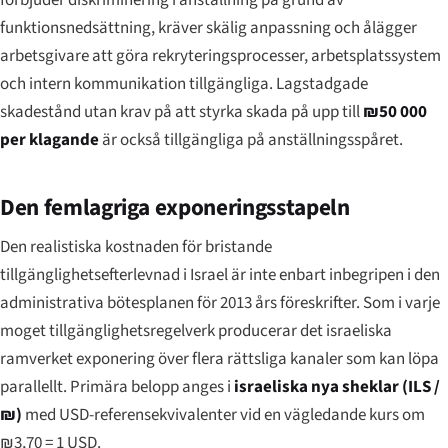
funktionsnedsättning, kräver skälig anpassning och ålägger
arbetsgivare att göra rekryteringsprocesser, arbetsplatssystem
och intern kommunikation tillgängliga. Lagstadgade
skadestånd utan krav på att styrka skada på upp till
₪50 000
per klagande
är också tillgängliga på anställningsspåret.
Den femlagriga exponeringsstapeln
Den realistiska kostnaden för bristande
tillgänglighetsefterlev­nad i Israel är inte enbart inbegripen i den
administrativa bötesplanen för 2013 års föreskrifter. Som i varje
moget tillgänglighetsregelverk producerar det israeliska
ramverket exponering över flera rättsliga kanaler som kan löpa
parallellt. Primära belopp anges i
israeliska nya sheklar (ILS /
₪)
med USD-referensekvivalenter vid en vägledande kurs om
₪3,70 = 1 USD.