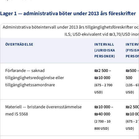
Lager 1 — administrativa böter under 2013 års föreskrifter
Administrativa böteintervall under 2013 års tillgänglighetsföreskrifter oc
ILS; USD-ekvivalent vid ₪3,70/USD ino
ÖVERTRÄDELSE
INTERVALL
INTERV
(JURIDISKA
(FYSIS
PERSONER)
PERSO
Förfarande — saknad
₪2 500 –
₪500 
tillgänglighetsredogörelse eller
₪10 000
500
tillgänglighetssamordnare
(675 – 2 700
(135 – 6
USD)
USD)
Materiell — bristande överensstämmelse
₪10 000 –
₪2 500
med IS 5568
₪40 000
₪10 0
(2 700 – 10
(675 – 2
800 USD)
USD)