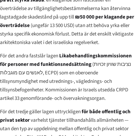
överträdelse av tillgänglighetsbestämmelserna kan återvinna
lagstadgade skadestånd på upp till
₪50 000 per klagande per
överträdelse
(ungefär 13 500 USD) utan att behöva yrka eller
styrka specifik ekonomisk förlust. Detta är det enskilt viktigaste
arkitektoniska valet i det israeliska regelverket.
För det andra fastslår lagen
Likabehandlingskommissionen
för personer med funktionsnedsättning
(
נציבות שוויון זכויות
לאנשים עם מוגבלות
, ECPD) som en oberoende
tillsynsmyndighet med utrednings-, väglednings- och
tillsynsbefogenheter. Kommissionen är Israels utsedda CRPD
artikel 33 genomförande- och övervakningsorgan.
För det tredje gäller lagen uttryckligen
för både offentlig och
privat sektor
varhelst tjänster tillhandahålls allmänheten —
utan den typ av uppdelning mellan offentlig och privat sektor