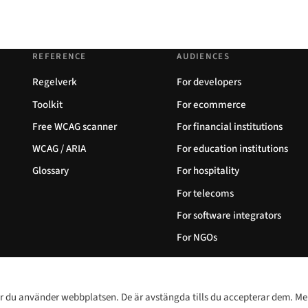
REFERENCE
AUDIENCES
Regelverk
For developers
Toolkit
For ecommerce
Free WCAG scanner
For financial institutions
WCAG / ARIA
For education institutions
Glossary
For hospitality
For telecoms
For software integrators
For NGOs
hur du använder webbplatsen. De är avstängda tills du accepterar dem. M