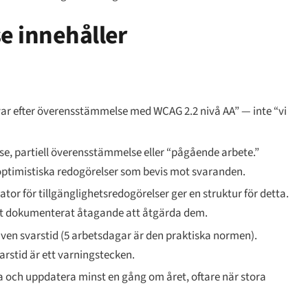
e innehåller
rävar efter överensstämmelse med WCAG 2.2 nivå AA” — inte “vi
e, partiell överensstämmelse eller “pågående arbete.”
 optimistiska redogörelser som bevis mot svaranden.
r för tillgänglighetsredogörelser ger en struktur för detta.
 ett dokumenterat åtagande att åtgärda dem.
ven svarstid (5 arbetsdagar är den praktiska normen).
arstid är ett varningstecken.
a och uppdatera minst en gång om året, oftare när stora