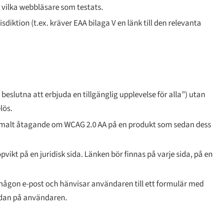
 vilka webbläsare som testats.
iktion (t.ex. kräver EAA bilaga V en länk till den relevanta
 beslutna att erbjuda en tillgänglig upplevelse för alla”) utan
lös.
mmalt åtagande om WCAG 2.0 AA på en produkt som sedan dess
vikt på en juridisk sida. Länken bör finnas på varje sida, på en
någon e-post och hänvisar användaren till ett formulär med
ördan på användaren.