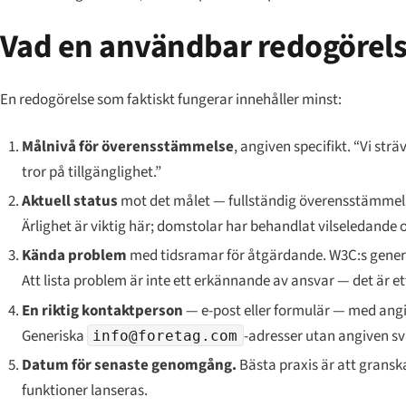
Vad en användbar redogörels
En redogörelse som faktiskt fungerar innehåller minst:
Målnivå för överensstämmelse
, angiven specifikt. “Vi st
tror på tillgänglighet.”
Aktuell status
mot det målet — fullständig överensstämmels
Ärlighet är viktig här; domstolar har behandlat vilseledande
Kända problem
med tidsramar för åtgärdande. W3C:s generato
Att lista problem är inte ett erkännande av ansvar — det är
En riktig kontaktperson
— e-post eller formulär — med angi
Generiska
-adresser utan angiven sv
info@foretag.com
Datum för senaste genomgång.
Bästa praxis är att gransk
funktioner lanseras.