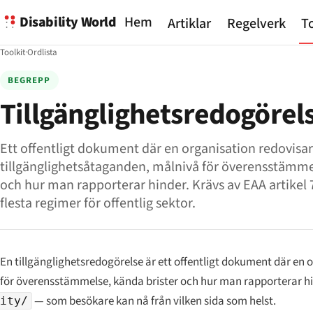
Disability World
Hem
Artiklar
Regelverk
To
Toolkit
·
Ordlista
BEGREPP
Tillgänglighetsredogörel
Ett offentligt dokument där en organisation redovisar
tillgänglighetsåtaganden, målnivå för överensstämme
och hur man rapporterar hinder. Krävs av EAA artikel
flesta regimer för offentlig sektor.
En tillgänglighetsredogörelse är ett offentligt dokument där en 
för överensstämmelse, kända brister och hur man rapporterar hin
— som besökare kan nå från vilken sida som helst.
ity/