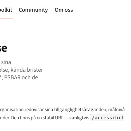
olkit
Community
Om oss
se
 sina
lse, kända brister
 7, PSBAR och de
organisation redovisar sina tillgänglighetsåtaganden, målnivå
der. Den finns på en stabil URL — vanligtvis
/accessibil