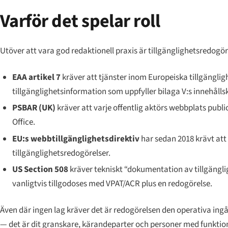
Varför det spelar roll
Utöver att vara god redaktionell praxis är tillgänglighetsredogö
EAA artikel 7
kräver att tjänster inom Europeiska tillgängli
tillgänglighetsinformation som uppfyller bilaga V:s innehålls
PSBAR (UK)
kräver att varje offentlig aktörs webbplats public
Office.
EU:s webbtillgänglighetsdirektiv
har sedan 2018 krävt att
tillgänglighetsredogörelser.
US Section 508
kräver tekniskt “dokumentation av tillgänglig
vanligtvis tillgodoses med VPAT/ACR plus en redogörelse.
Även där ingen lag kräver det är redogörelsen den operativa ing
— det är dit granskare, kärandeparter och personer med funktion