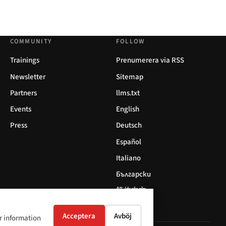
COMMUNITY
FOLLOW
Trainings
Prenumerera via RSS
Newsletter
Sitemap
Partners
llms.txt
Events
English
Press
Deutsch
Español
Italiano
Български
简体中文
Acceptera
Avböj
er information