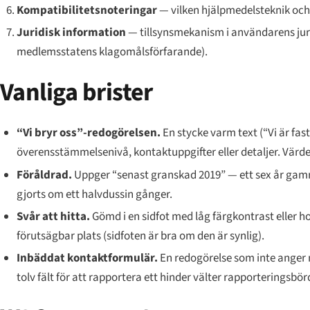
Kompatibilitetsnoteringar
— vilken hjälpmedelsteknik och
Juridisk information
— tillsynsmekanism i användarens jurisd
medlemsstatens klagomålsförfarande).
Vanliga brister
“Vi bryr oss”-redogörelsen.
En stycke varm text (“Vi är fast
överensstämmelsenivå, kontaktuppgifter eller detaljer. Värde
Föråldrad.
Uppger “senast granskad 2019” — ett sex år ga
gjorts om ett halvdussin gånger.
Svår att hitta.
Gömd i en sidfot med låg färgkontrast eller hop
förutsägbar plats (sidfoten är bra om den är synlig).
Inbäddat kontaktformulär.
En redogörelse som inte anger 
tolv fält för att rapportera ett hinder välter rapporteringsb