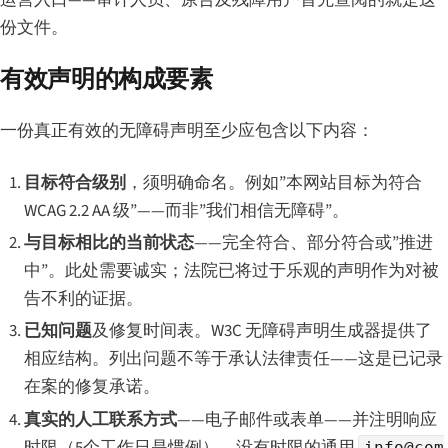
份文件。
有效声明的构成要素
一份真正有效的无障碍声明至少应包含以下内容：
目标符合级别
，须明确命名。例如”本网站目标为符合
WCAG 2.2 AA 级”——而非”我们相信无障碍”。
与目标相比的当前状态
——完全符合、部分符合或”推进
中”。此处需要诚实；法院已将过于乐观的声明作为对被
告不利的证据。
已知问题
及修复时间表。W3C 无障碍声明生成器提供了
相应结构。列出问题不等于承认法律责任——这是已记录
在案的修复承诺。
真实的人工联系方式
——电子邮件或表单——并注明响应
时限（5个工作日是惯例）。没有时限的通用
info@com