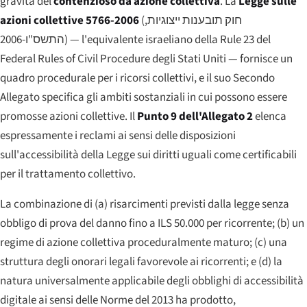
gravità del
contenzioso da azione collettiva
. La
Legge sulle
azioni collettive 5766-2006
(
חוק תובענות ייצוגיות,
התשס"ו-2006
) — l'equivalente israeliano della Rule 23 del
Federal Rules of Civil Procedure degli Stati Uniti — fornisce un
quadro procedurale per i ricorsi collettivi, e il suo Secondo
Allegato specifica gli ambiti sostanziali in cui possono essere
promosse azioni collettive. Il
Punto 9 dell'Allegato 2
elenca
espressamente i reclami ai sensi delle disposizioni
sull'accessibilità della Legge sui diritti uguali come certificabili
per il trattamento collettivo.
La combinazione di (a) risarcimenti previsti dalla legge senza
obbligo di prova del danno fino a ILS 50.000 per ricorrente; (b) un
regime di azione collettiva proceduralmente maturo; (c) una
struttura degli onorari legali favorevole ai ricorrenti; e (d) la
natura universalmente applicabile degli obblighi di accessibilità
digitale ai sensi delle Norme del 2013 ha prodotto,