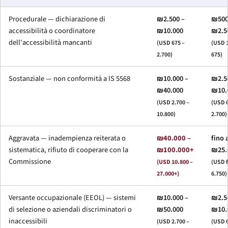
Procedurale — dichiarazione di
₪2.500 –
₪500
accessibilità o coordinatore
₪10.000
₪2.5
dell'accessibilità mancanti
(USD 675 –
(USD 1
2.700)
675)
Sostanziale — non conformità a IS 5568
₪10.000 –
₪2.5
₪40.000
₪10.
(USD 2.700 –
(USD 6
10.800)
2.700)
Aggravata — inadempienza reiterata o
₪40.000 –
fino 
sistematica, rifiuto di cooperare con la
₪100.000+
₪25.
Commissione
(USD 10.800 –
(USD f
27.000+)
6.750)
Versante occupazionale (EEOL) — sistemi
₪10.000 –
₪2.5
di selezione o aziendali discriminatori o
₪50.000
₪10.
inaccessibili
(USD 2.700 –
(USD 6