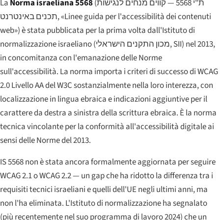
La
Norma israeliana 5568
(
ת"י 5568 — קווים מנחים לנגישות
תכנים באינטרנט
, «Linee guida per l'accessibilità dei contenuti
web») è stata pubblicata per la prima volta dall'Istituto di
normalizzazione israeliano (
מכון התקנים הישראלי
, SII) nel 2013,
in concomitanza con l'emanazione delle Norme
sull'accessibilità. La norma importa i criteri di successo di WCAG
2.0 Livello AA del W3C sostanzialmente nella loro interezza, con
localizzazione in lingua ebraica e indicazioni aggiuntive per il
carattere da destra a sinistra della scrittura ebraica. È la norma
tecnica vincolante per la conformità all'accessibilità digitale ai
sensi delle Norme del 2013.
IS 5568 non è stata ancora formalmente aggiornata per seguire
WCAG 2.1 o WCAG 2.2 — un gap che ha ridotto la differenza tra i
requisiti tecnici israeliani e quelli dell'UE negli ultimi anni, ma
non l'ha eliminata. L'Istituto di normalizzazione ha segnalato
(più recentemente nel suo programma di lavoro 2024) che un