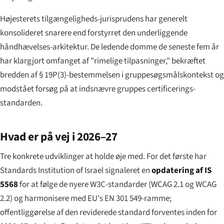
Højesterets tilgængeligheds-jurisprudens har generelt
konsolideret snarere end forstyrret den underliggende
håndhævelses-arkitektur. De ledende domme de seneste fem år
har klargjort omfanget af "rimelige tilpasninger," bekræftet
bredden af § 19P(3)-bestemmelsen i gruppesøgsmålskontekst og
modstået forsøg på at indsnævre gruppes certificerings-
standarden.
Hvad er på vej i 2026–27
Tre konkrete udviklinger at holde øje med. For det første har
Standards Institution of Israel signaleret en
opdatering af IS
5568
for at følge de nyere W3C-standarder (WCAG 2.1 og WCAG
2.2) og harmonisere med EU's EN 301 549-ramme;
offentliggørelse af den reviderede standard forventes inden for