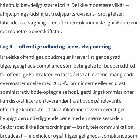
håndfuld betydeligt større forlig. De ikke-monetære vilkår —
afhjælpnings-tidslinjer, tredjepartsrevisions-forpligtelser,
løbende overvågning — er ofte mere økonomisk signifikante end
det monetære overskriftstal.
Lag 4 — offentlige udbud og licens-eksponering
Israelske offentlige udbudsregler kræver i stigende grad
tilgængeligheds-compliance som betingelse for budberedthed
for offentlige kontrakter. En fastslåelse af materiel manglende
overensstemmelse med 2013-forordningerne eller en uløst
administrativ bøde-optegnelse hos Ligestillingskommissionen
kan diskvalificere en leverandør fra at byde på relevante
offentlige kontrakter; diskvalifikationens værdi overstiger
hyppigt den underliggende bøde med en størrelsesorden.
Sektorspecifikke licensordninger — bank, telekommunikation,
broadcast — indeholder også tilgængeligheds-compliance som