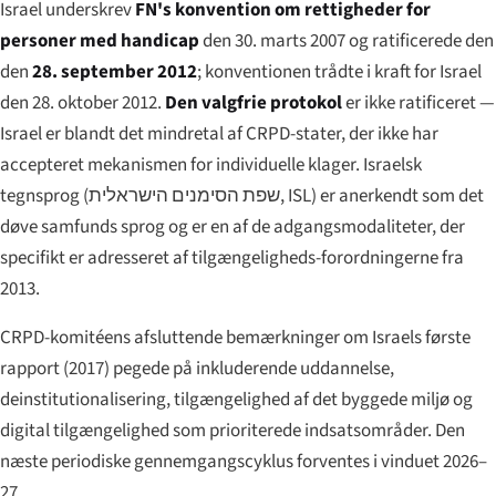
Israel underskrev
FN's konvention om rettigheder for
personer med handicap
den 30. marts 2007 og ratificerede den
den
28. september 2012
; konventionen trådte i kraft for Israel
den 28. oktober 2012.
Den valgfrie protokol
er ikke ratificeret —
Israel er blandt det mindretal af CRPD-stater, der ikke har
accepteret mekanismen for individuelle klager. Israelsk
tegnsprog (
שפת הסימנים הישראלית
, ISL) er anerkendt som det
døve samfunds sprog og er en af de adgangsmodaliteter, der
specifikt er adresseret af tilgængeligheds-forordningerne fra
2013.
CRPD-komitéens afsluttende bemærkninger om Israels første
rapport (2017) pegede på inkluderende uddannelse,
deinstitutionalisering, tilgængelighed af det byggede miljø og
digital tilgængelighed som prioriterede indsatsområder. Den
næste periodiske gennemgangscyklus forventes i vinduet 2026–
27.