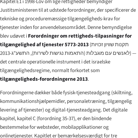
Kapitel E1 i 1998-Lov om lige rettigheder bemyndiger
Justitsministeren til at udstede forordninger, der specificerer de
tekniske og proceduremæssige tilgængeligheds-krav for
tjenester inden for anvendelsesområdet. Denne bemyndigelse
blev udøvet i
Forordninger om rettigheds-tilpasninger for
tilgængelighed af tjenester 5773-2013
(
תקנות שוויון זכויות
לאנשים עם מוגבלות (התאמות נגישות לשירות), התשע"ג-2013
) —
det centrale operationelle instrument i det israelske
tilgængelighedsregime, normalt forkortet som
tilgængeligheds-forordningerne 2013
.
Forordningerne dækker både fysisk-tjenesteadgang (skiltning,
kommunikationshjælpemidler, personaletræning, tilgængelig
levering af tjenester) og digital-tjenesteadgang. Det digitale
kapitel, kapitel C (forordning 35-37), er den bindende
bestemmelse for websteder, mobilapplikationer og
onlinetjenester. Kapitlet er bemærkelsesværdigt for tre