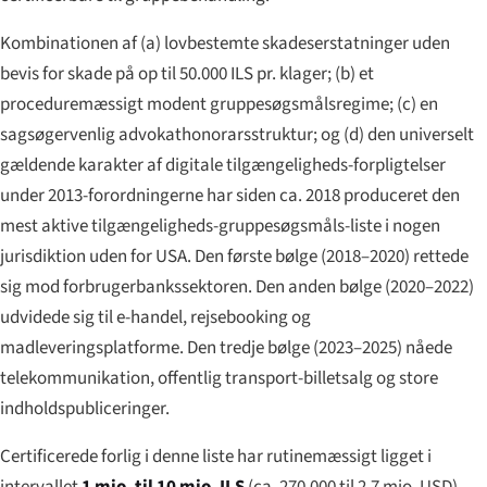
Kombinationen af (a) lovbestemte skadeserstatninger uden
bevis for skade på op til 50.000 ILS pr. klager; (b) et
proceduremæssigt modent gruppesøgsmålsregime; (c) en
sagsøgervenlig advokathonorarsstruktur; og (d) den universelt
gældende karakter af digitale tilgængeligheds-forpligtelser
under 2013-forordningerne har siden ca. 2018 produceret den
mest aktive tilgængeligheds-gruppesøgsmåls-liste i nogen
jurisdiktion uden for USA. Den første bølge (2018–2020) rettede
sig mod forbrugerbankssektoren. Den anden bølge (2020–2022)
udvidede sig til e-handel, rejsebooking og
madleveringsplatforme. Den tredje bølge (2023–2025) nåede
telekommunikation, offentlig transport-billetsalg og store
indholdspubliceringer.
Certificerede forlig i denne liste har rutinemæssigt ligget i
intervallet
1 mio. til 10 mio. ILS
(ca. 270.000 til 2,7 mio. USD)