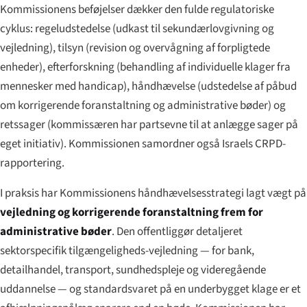
Kommissionens beføjelser dækker den fulde regulatoriske
cyklus: regeludstedelse (udkast til sekundærlovgivning og
vejledning), tilsyn (revision og overvågning af forpligtede
enheder), efterforskning (behandling af individuelle klager fra
mennesker med handicap), håndhævelse (udstedelse af påbud
om korrigerende foranstaltning og administrative bøder) og
retssager (kommissæren har partsevne til at anlægge sager på
eget initiativ). Kommissionen samordner også Israels CRPD-
rapportering.
I praksis har Kommissionens håndhævelsesstrategi lagt vægt på
vejledning og korrigerende foranstaltning frem for
administrative bøder
. Den offentliggør detaljeret
sektorspecifik tilgængeligheds-vejledning — for bank,
detailhandel, transport, sundhedspleje og videregående
uddannelse — og standardsvaret på en underbygget klage er et