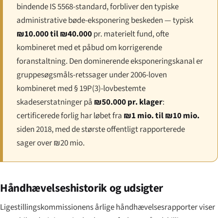
bindende IS 5568-standard, forbliver den typiske
administrative bøde-eksponering beskeden — typisk
₪10.000 til ₪40.000
pr. materielt fund, ofte
kombineret med et påbud om korrigerende
foranstaltning. Den dominerende eksponeringskanal er
gruppesøgsmåls-retssager under 2006-loven
kombineret med § 19P(3)-lovbestemte
skadeserstatninger på
₪50.000 pr. klager
:
certificerede forlig har løbet fra
₪1 mio. til ₪10 mio.
siden 2018, med de største offentligt rapporterede
sager over ₪20 mio.
Håndhævelseshistorik og udsigter
Ligestillingskommissionens årlige håndhævelsesrapporter viser