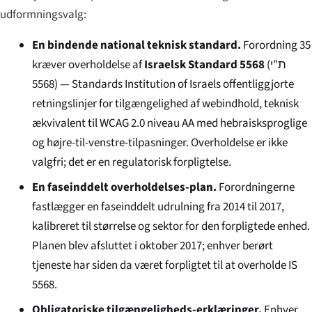
udformningsvalg:
En bindende national teknisk standard.
Forordning 35
kræver overholdelse af
Israelsk Standard 5568
(
ת"י
5568
) — Standards Institution of Israels offentliggjorte
retningslinjer for tilgængelighed af webindhold, teknisk
ækvivalent til WCAG 2.0 niveau AA med hebraisksproglige
og højre-til-venstre-tilpasninger. Overholdelse er ikke
valgfri; det er en regulatorisk forpligtelse.
En faseinddelt overholdelses-plan.
Forordningerne
fastlægger en faseinddelt udrulning fra 2014 til 2017,
kalibreret til størrelse og sektor for den forpligtede enhed.
Planen blev afsluttet i oktober 2017; enhver berørt
tjeneste har siden da været forpligtet til at overholde IS
5568.
Obligatoriske tilgængeligheds-erklæringer.
Enhver