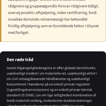
rådgivere og gruppesøgsmåls-forsvar-rådgivere tidligt;
overvej proaktiv afhjælpning, inden certificering, fordi
israelske domstole rutinemæssigt har behandlet
frivillig afhjælpning som en formildende faktor i tilsynet
med forliget.
Den røde tråd
Israels tilgængelighedsregime er efter globale benchmarks
usædvanligt modent i sin materielle ret, usædvanligt aktivt i
sin civil-retssagsbaserede håndhævelse og usædvanligt
koncentreret i hænderne på en enkelt primær regulator
(Ligestillingskommissionen) og en enkelt primær teknisk
standard (IS 5568). Lov om lige rettigheders kombination af
bredt materielt omfang, lovbestemte skadeserstatninger
uden bevis for skade og integration i 2006-loven om