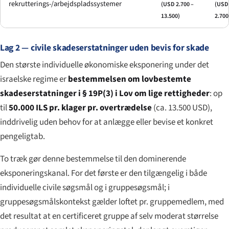
rekrutterings-/arbejdspladssystemer
(USD 2.700 –
(USD 
13.500)
2.700
Lag 2 — civile skadeserstatninger uden bevis for skade
Den største individuelle økonomiske eksponering under det
israelske regime er
bestemmelsen om lovbestemte
skadeserstatninger i § 19P(3) i Lov om lige rettigheder
: op
til
50.000 ILS pr. klager pr. overtrædelse
(ca. 13.500 USD),
inddrivelig uden behov for at anlægge eller bevise et konkret
pengeligtab.
To træk gør denne bestemmelse til den dominerende
eksponeringskanal. For det første er den tilgængelig i både
individuelle civile søgsmål og i gruppesøgsmål; i
gruppesøgsmålskontekst gælder loftet pr. gruppemedlem, med
det resultat at en certificeret gruppe af selv moderat størrelse