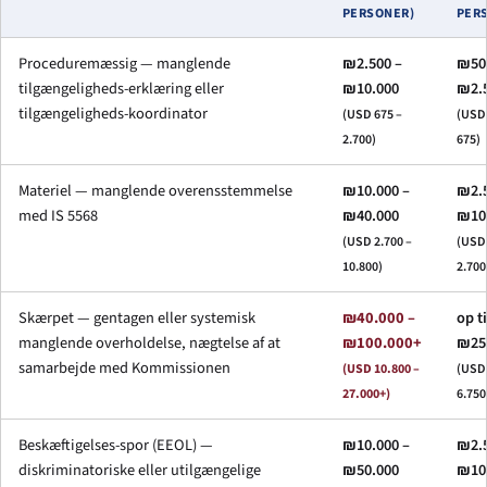
PERSONER)
PER
Proceduremæssig — manglende
₪2.500 –
₪50
tilgængeligheds-erklæring eller
₪10.000
₪2.
tilgængeligheds-koordinator
(USD 675 –
(USD 
2.700)
675)
Materiel — manglende overensstemmelse
₪10.000 –
₪2.5
med IS 5568
₪40.000
₪10
(USD 2.700 –
(USD 
10.800)
2.700
Skærpet — gentagen eller systemisk
₪40.000 –
op ti
manglende overholdelse, nægtelse af at
₪100.000+
₪25
samarbejde med Kommissionen
(USD 10.800 –
(USD 
27.000+)
6.750
Beskæftigelses-spor (EEOL) —
₪10.000 –
₪2.5
diskriminatoriske eller utilgængelige
₪50.000
₪10