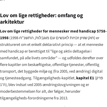
Lov om lige rettigheder: omfang og
arkitektur
Lov om lige rettigheder for mennesker med handicap 5758-
1998
(
חוק שוויון זכויות לאנשים עם מוגבלות, התשנ"ח-1998
) er
struktureret om et enkelt deklarativt princip — at et menneske
med handicap er berettiget til "lige og aktiv deltagelse i
samfundet, på alle livets områder" — og udfoldes derefter over
flere kapitler om beskæftigelse, offentlige tjenester, offentlig
transport, det byggede miljø og (fra 2005, ved ændring) digital
og tjenesteadgang. Tilgængeligheds-kapitlet,
kapitel E1
(
פרק
ה'1
), blev indsat ved 2005-ændringslovgivningen og er
moderbestemmelsen for alt, der følger, herunder
tilgængeligheds-forordningerne fra 2013.