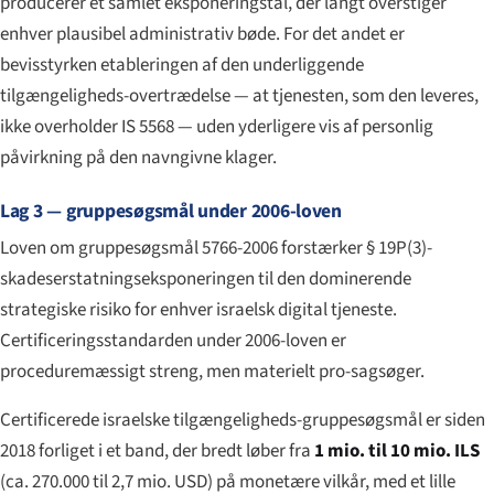
producerer et samlet eksponeringstal, der langt overstiger
enhver plausibel administrativ bøde. For det andet er
bevisstyrken etableringen af den underliggende
tilgængeligheds-overtrædelse — at tjenesten, som den leveres,
ikke overholder IS 5568 — uden yderligere vis af personlig
påvirkning på den navngivne klager.
Lag 3 — gruppesøgsmål under 2006-loven
Loven om gruppesøgsmål 5766-2006 forstærker § 19P(3)-
skadeserstatningseksponeringen til den dominerende
strategiske risiko for enhver israelsk digital tjeneste.
Certificeringsstandarden under 2006-loven er
proceduremæssigt streng, men materielt pro-sagsøger.
Certificerede israelske tilgængeligheds-gruppesøgsmål er siden
2018 forliget i et band, der bredt løber fra
1 mio. til 10 mio. ILS
(ca. 270.000 til 2,7 mio. USD) på monetære vilkår, med et lille