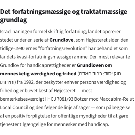
Det forfatningsmæssige og traktatmæssige
grundlag
Israel har ingen formel skriftlig forfatning; landet opererer i
stedet under en serie af
Grundlove
, som Højesteret siden den
tidlige-1990'ernes "forfatningsrevolution" har behandlet som
landets kvasi-forfatningsmæssige ramme. Den mest relevante
Grundlov for handicaprettigheder er
Grundloven om
menneskelig værdighed og frihed
(
חוק יסוד: כבוד האדם
וחירותו
) fra 1992, der beskytter enhver persons værdighed og
frihed og er blevet læst af Højesteret — mest
bemærkelsesværdigt i
HCJ 7081/93 Botzer mod Maccabim-Re'ut
Local Council
og den følgende linje af sager — som pålæggelse
af en positiv forpligtelse for offentlige myndigheder til at gøre
tjenester tilgængelige for mennesker med handicap.