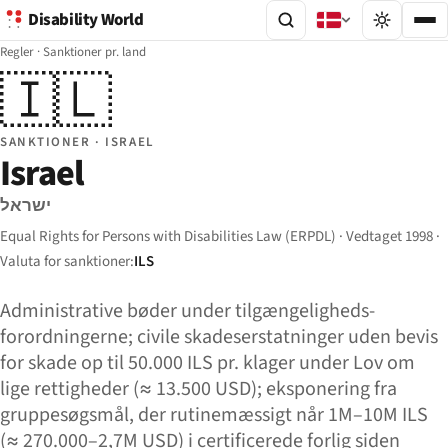
Disability World
Regler
·
Sanktioner pr. land
🇮🇱
SANKTIONER · ISRAEL
Israel
ישראל
Equal Rights for Persons with Disabilities Law (ERPDL) · Vedtaget 1998 ·
Valuta for sanktioner:
ILS
Administrative bøder under tilgængeligheds-
forordningerne; civile skadeserstatninger uden bevis
for skade op til 50.000 ILS pr. klager under Lov om
lige rettigheder (≈ 13.500 USD); eksponering fra
gruppesøgsmål, der rutinemæssigt når 1M–10M ILS
(≈ 270.000–2,7M USD) i certificerede forlig siden