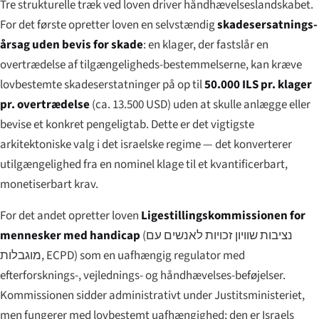
Tre strukturelle træk ved loven driver håndhævelseslandskabet.
For det første opretter loven en selvstændig
skadesersatnings-
årsag uden bevis for skade
: en klager, der fastslår en
overtrædelse af tilgængeligheds-bestemmelserne, kan kræve
lovbestemte skadeserstatninger på op til
50.000 ILS pr. klager
pr. overtrædelse
(ca. 13.500 USD) uden at skulle anlægge eller
bevise et konkret pengeligtab. Dette er det vigtigste
arkitektoniske valg i det israelske regime — det konverterer
utilgængelighed fra en nominel klage til et kvantificerbart,
monetiserbart krav.
For det andet opretter loven
Ligestillingskommissionen for
mennesker med handicap
(
נציבות שוויון זכויות לאנשים עם
מוגבלות
, ECPD) som en uafhængig regulator med
efterforsknings-, vejlednings- og håndhævelses-beføjelser.
Kommissionen sidder administrativt under Justitsministeriet,
men fungerer med lovbestemt uafhængighed; den er Israels