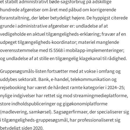
et stabilt administrativt bøde-sagsforbrug på adskillige
hundrede afgørelser om året med påbud om korrigerende
foranstaltning, der løber betydeligt højere. De hyppigst citerede
grunde i administrative afgørelser er: undladelse af at
vedligeholde en aktuel tilgængeligheds-erklæring; fravær af en
udpeget tilgængeligheds-koordinator; materiel manglende
overensstemmelse med IS 5568 i mobilapp-implementeringer;
og undladelse af at stille en tilgængelig klagekanal til rådighed.
Gruppesøgsmåls-listen fortsætter med at vokse i omfang og
uddybes sektoralt. Bank, e-handel, telekommunikation og
rejsebooking har været de hårdest ramte kategorier i 2024–25;
nylige indgivelser har rettet sig mod streamingmedieplatforme,
store indholdspubliceringer og gigøkonomiplatforme
(madlevering, samkørsel). Sagsøgerfirmaer, der specialiserer sig
i tilgængeligheds-gruppesøgsmål, har professionaliseret sig
betydeligt siden 2020.