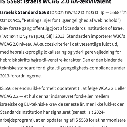
IS 5568: Israels WCAG 2.0 AA-ækvivalent
Israelsk Standard 5568
(
ת"י 5568 — קווים מנחים לנגישות תכנים
באינטרנט
, "Retningslinjer for tilgængelighed af webindhold")
blev første gang offentliggjort af Standards Institution of Israel
(
מכון התקנים הישראלי
, SII) i 2013. Standarden importerer W3C's
WCAG 2.0 niveau AA-succeskriterier i det væsentlige fuldt ud,
med hebraisksproglig lokalisering og yderligere vejledning for
hebraisk skrifts højre-til-venstre-karakter. Den er den bindende
tekniske standard for digital tilgængeligheds-compliance under
2013-forordningerne.
IS 5568 er endnu ikke formelt opdateret til at følge WCAG 2.1 eller
WCAG 2.2 — et hul der har indsnævret forskellen mellem
israelske og EU-tekniske krav de seneste år, men ikke lukket den.
Standards Institution har signaleret (senest i sit 2024-
arbejdsprogram), at en opdatering af IS 5568 for at harmonisere