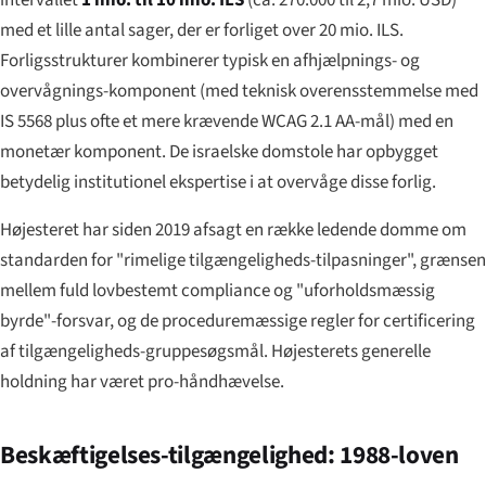
med et lille antal sager, der er forliget over 20 mio. ILS.
Forligsstrukturer kombinerer typisk en afhjælpnings- og
overvågnings-komponent (med teknisk overensstemmelse med
IS 5568 plus ofte et mere krævende WCAG 2.1 AA-mål) med en
monetær komponent. De israelske domstole har opbygget
betydelig institutionel ekspertise i at overvåge disse forlig.
Højesteret har siden 2019 afsagt en række ledende domme om
standarden for "rimelige tilgængeligheds-tilpasninger", grænsen
mellem fuld lovbestemt compliance og "uforholdsmæssig
byrde"-forsvar, og de proceduremæssige regler for certificering
af tilgængeligheds-gruppesøgsmål. Højesterets generelle
holdning har været pro-håndhævelse.
Beskæftigelses-tilgængelighed: 1988-loven