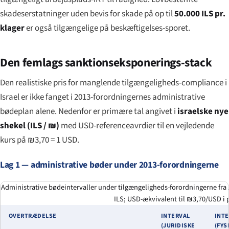
skadeserstatninger uden bevis for skade på op til
50.000 ILS pr.
klager
er også tilgængelige på beskæftigelses-sporet.
Den femlags sanktionseksponerings-stack
Den realistiske pris for manglende tilgængeligheds-compliance i
Israel er ikke fanget i 2013-forordningernes administrative
bødeplan alene. Nedenfor er primære tal angivet i
israelske nye
shekel (ILS / ₪)
med USD-referenceavrdier til en vejledende
kurs på ₪3,70 = 1 USD.
Lag 1 — administrative bøder under 2013-forordningerne
Administrative bødeintervaller under tilgængeligheds-forordningerne fra 2
ILS; USD-ækvivalent til ₪3,70/USD i 
OVERTRÆDELSE
INTERVAL
INT
(JURIDISKE
(FYS