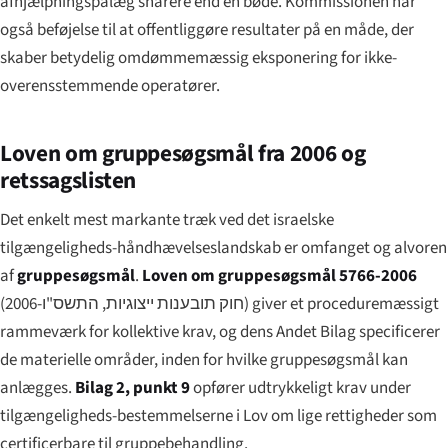
afhjælpningspålæg snarere end en bøde. Kommissionen har
også beføjelse til at offentliggøre resultater på en måde, der
skaber betydelig omdømmemæssig eksponering for ikke-
overensstemmende operatører.
Loven om gruppesøgsmål fra 2006 og
retssagslisten
Det enkelt mest markante træk ved det israelske
tilgængeligheds-håndhævelseslandskab er omfanget og alvoren
af
gruppesøgsmål
.
Loven om gruppesøgsmål 5766-2006
(
חוק תובענות ייצוגיות, התשס"ו-2006
) giver et proceduremæssigt
rammeværk for kollektive krav, og dens Andet Bilag specificerer
de materielle områder, inden for hvilke gruppesøgsmål kan
anlægges.
Bilag 2, punkt 9
opfører udtrykkeligt krav under
tilgængeligheds-bestemmelserne i Lov om lige rettigheder som
certificerbare til gruppebehandling.