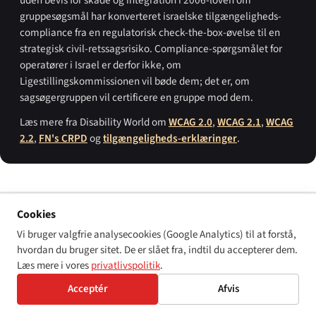
gruppesøgsmål har konverteret israelske tilgængeligheds-
compliance fra en regulatorisk check-the-box-øvelse til en
strategisk civil-retssagsrisiko. Compliance-spørgsmålet for
operatører i Israel er derfor ikke, om
Ligestillingskommissionen vil bøde dem; det er, om
sagsøgergruppen vil certificere en gruppe mod dem.
Læs mere fra Disability World om
WCAG 2.0
,
WCAG 2.1
,
WCAG
2.2
,
FN's CRPD
og
tilgængeligheds-erklæringer
.
Cookies
PRIMÆRE KILDER
Vi bruger valgfrie analysecookies (Google Analytics) til at forstå,
Grundloven om menneskelig værdighed og frihed (
חוק יסוד: כבוד
hvordan du bruger sitet. De er slået fra, indtil du accepterer dem.
האדם וחירותו
), 1992.
Læs mere i vores
privatlivspolitik
.
Lov om lige rettigheder for mennesker med handicap 5758-1998 (
חוק
שוויון זכויות לאנשים עם מוגבלות, התשנ"ח-1998
); tilgængeligheds-
Acceptér
Afvis
kapitel (kapitel E1) tilføjet ved ændring nr. 2 fra 2005.