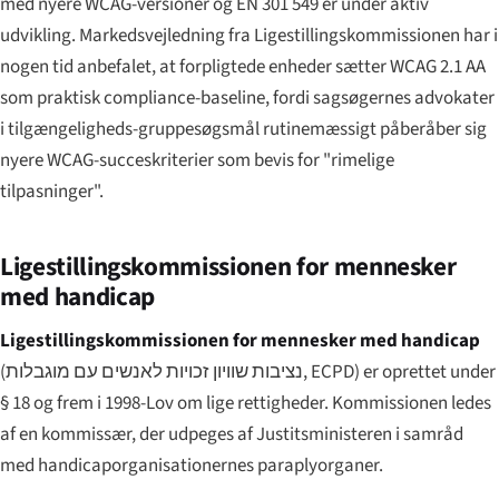
med nyere WCAG-versioner og EN 301 549 er under aktiv
udvikling. Markedsvejledning fra Ligestillingskommissionen har i
nogen tid anbefalet, at forpligtede enheder sætter WCAG 2.1 AA
som praktisk compliance-baseline, fordi sagsøgernes advokater
i tilgængeligheds-gruppesøgsmål rutinemæssigt påberåber sig
nyere WCAG-succeskriterier som bevis for "rimelige
tilpasninger".
Ligestillingskommissionen for mennesker
med handicap
Ligestillingskommissionen for mennesker med handicap
(
נציבות שוויון זכויות לאנשים עם מוגבלות
, ECPD) er oprettet under
§ 18 og frem i 1998-Lov om lige rettigheder. Kommissionen ledes
af en kommissær, der udpeges af Justitsministeren i samråd
med handicaporganisationernes paraplyorganer.