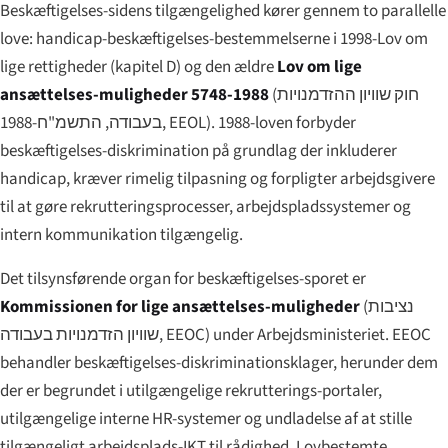
Beskæftigelses-sidens tilgængelighed kører gennem to parallelle
love: handicap-beskæftigelses-bestemmelserne i 1998-Lov om
lige rettigheder (kapitel D) og den ældre
Lov om lige
ansættelses-muligheder 5748-1988
(
חוק שוויון ההזדמנויות
בעבודה, התשמ"ח-1988
, EEOL). 1988-loven forbyder
beskæftigelses-diskrimination på grundlag der inkluderer
handicap, kræver rimelig tilpasning og forpligter arbejdsgivere
til at gøre rekrutteringsprocesser, arbejdspladssystemer og
intern kommunikation tilgængelig.
Det tilsynsførende organ for beskæftigelses-sporet er
Kommissionen for lige ansættelses-muligheder
(
נציבות
שוויון הזדמנויות בעבודה
, EEOC) under Arbejdsministeriet. EEOC
behandler beskæftigelses-diskriminationsklager, herunder dem
der er begrundet i utilgængelige rekrutterings-portaler,
utilgængelige interne HR-systemer og undladelse af at stille
tilgængeligt arbejdsplads-IKT til rådighed. Lovbestemte