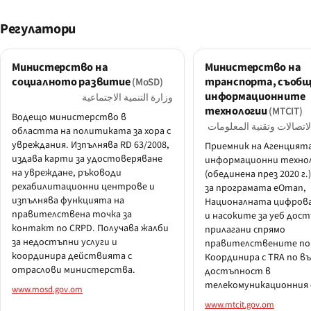
Регулатори
Министерство на
Министерство на
социалното развитие
транспорта, съобщ
(MoSD)
информационните
وزارة التنمية الاجتماعية
технологии
(MTCIT)
Водещо министерство в
لاتصالات وتقنية المعلومات
областта на политиката за хора с
увреждания. Изпълнява RD 63/2008,
Приемник на Агенцията
издава карти за удостоверяване
информационни техно
на увреждане, ръководи
(обединена през 2020 г.
рехабилитационни центрове и
за програмата eOman,
изпълнява функцията на
Националната цифров
правителствена точка за
и насоките за уеб дос
контакт по CRPD. Получава жалби
прилагани спрямо
за недостъпни услуги и
правителствените по
координира действията с
Координира с TRA по в
отраслови министерства.
достъпност в
телекомуникационния 
www.mosd.gov.om
www.mtcit.gov.om