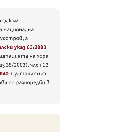
ход към
а национална
уостров, а
лски указ 63/2008
илитацията на хора
 35/2003), член 12
040
. Султанатът
ерви по разпоредби в