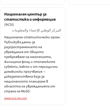
Национален център за
статистика и информация
(NCSI)
المركز الوطني للإحصاء والمعلومات
Национален статистически орган.
Публикува данни за
разпространението на
увреждания от Общото
преброяване на населението,
жилищния фонд и стопанските
субекти, както и от периодични
домакински проучвания —
доказателствена база за
националното планиране в
областта на уврежданията от
страна на MoSD.
www.ncsi.gov.om