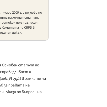
януари 2009 г. с резерви по
стта на личния статут.
ротокол не е подписан.
д Комитета по CRPD в
одичен цикъл.
ния Основен статут по
 справедливост и
(
ذوي الإعاقة
) в рамките на
б за правата на
ки укази по въпроси на