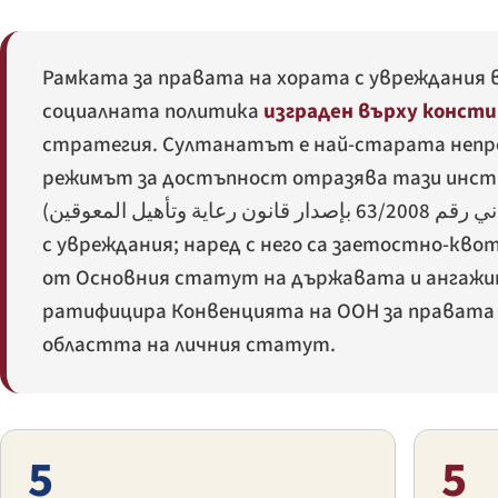
Рамката за правата на хората с увреждания 
социалната политика
изграден върху конст
стратегия. Султанатът е най-старата непр
режимът за достъпност отразява тази инст
(
رعاية وتأهيل المعوقين
с увреждания; наред с него са заетостно-квот
от Основния статут на държавата и ангажи
ратифицира Конвенцията на ООН за правата 
областта на личния статут.
5
5