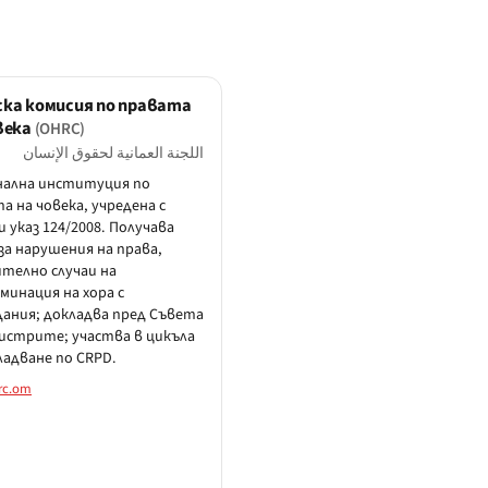
ка комисия по правата
века
(OHRC)
اللجنة العمانية لحقوق الإنسان
нална институция по
а на човека, учредена с
и указ 124/2008. Получава
за нарушения на права,
телно случаи на
минация на хора с
ания; докладва пред Съвета
истрите; участва в цикъла
ладване по CRPD.
rc.om