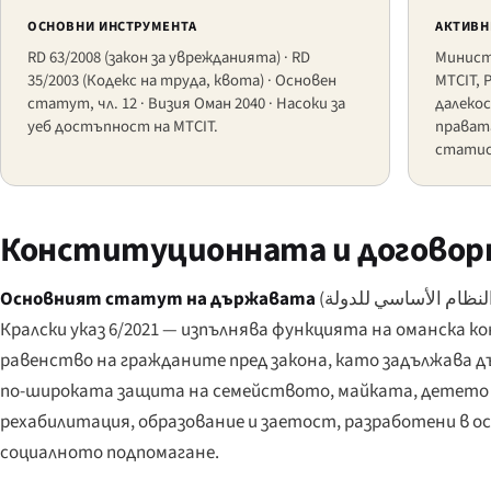
ОСНОВНИ ИНСТРУМЕНТА
АКТИВН
RD 63/2008 (закон за уврежданията) · RD
Минист
35/2003 (Кодекс на труда, квота) · Основен
MTCIT, 
статут, чл. 12 · Визия Оман 2040 · Насоки за
далеко
уеб достъпност на MTCIT.
правата
статис
Конституционната и договорн
Основният статут на държавата
(
لنظام الأساسي للدولة
Кралски указ 6/2021 — изпълнява функцията на оманска 
равенство на гражданите пред закона, като задължава дъ
по-широката защита на семейството, майката, детето 
рехабилитация, образование и заетост, разработени в осн
социалното подпомагане.