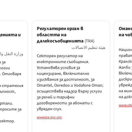
Регулаторен орган в
Оманс
енията и
областта на
на чо
далекосъобщенията
(TRA)
هيئة تنظيم الاتصالات
Нацио
وزارة النقل وا
прават
Секторен регулатор на
Кралск
електронните съобщения.
 за
жалби 
Установява условия за
логии
включи
лицензиране, включително
). Отговаря
дискри
изисквания за достъпност, за
уврежд
Omantel, Ooredoo и Vodafone Oman;
а стратегия
на мин
осъществява надзор върху услуги
тъпност,
на док
за релей и тарифни
договорености за абонати с
ртали.
www.oh
увреден слух.
ъпросите за
www.tra.gov.om
сектор.