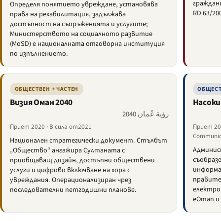
граждани
Определя понятието увреждане, установява
RD 63/20
права на рехабилитация, задължава
достъпност на съоръженията и услугите;
Министерството на социалното развитие
(MoSD) е националната отговорна институция
по изпълнението.
ОБЩЕСТВЕН + ЧАСТЕН
ОБЩЕСТ
Визия Оман 2040
Насоки
رؤية عُمان 2040
Приет 2020 · В сила от2021
Приет 201
Communica
Национален стратегически документ. Стълбът
Админис
„Общество“ ангажира Султаната с
съобразе
приобщаващ дизайн, достъпни обществени
информац
услуги и цифрово включване на хора с
правите
увреждания. Операционализиран чрез
електро
последователни петгодишни планове.
eOman и