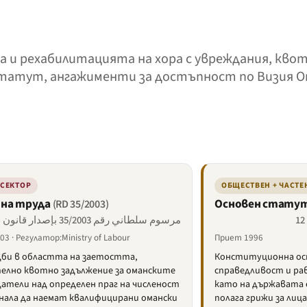
та и рехабилитацията на хора с увреждания, кво
 статут, ангажименти за достъпност по Визия Ом
 СЕКТОР
ОБЩЕСТВЕН + ЧАСТЕ
 на труда
Основен статут 
(RD 35/2003)
مرسوم سلطاني رقم 35/2003 بإصدار قانون العمل
3 · Регулатор:Ministry of Labour
Приет 1996
дби в областта на заетостта,
Конституционна осн
елно квотно задължение за оманските
справедливост и ра
атели над определен праг на численост
като на държавата 
онала да наемат квалифицирани омански
полага грижи за лиц