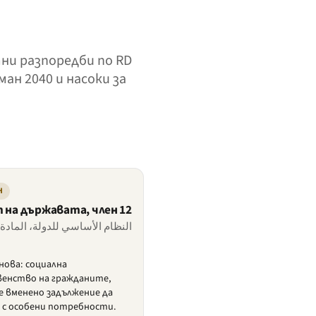
тни разпоредби по RD
ан 2040 и насоки за
Н
на държавата, член 12
النظام الأساسي للدولة، المادة 12
ова: социална
венство на гражданите,
е вменено задължение да
а с особени потребности.