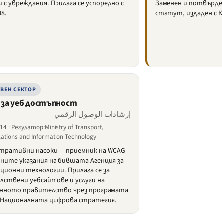
 с увреждания. Прилага се успоредно с
Заменен и потвърде
08.
статут, издаден с Кр
ВЕН СЕКТОР
 за уеб достъпност
إرشادات الوصول الرقمي
4 · Регулатор:Ministry of Transport,
tions and Information Technology
тративни насоки — приемник на WCAG-
ните указания на бившата Агенция за
ионни технологии. Прилага се за
лствени уебсайтове и услуги на
нното правителство чрез програмата
 Националната цифрова стратегия.