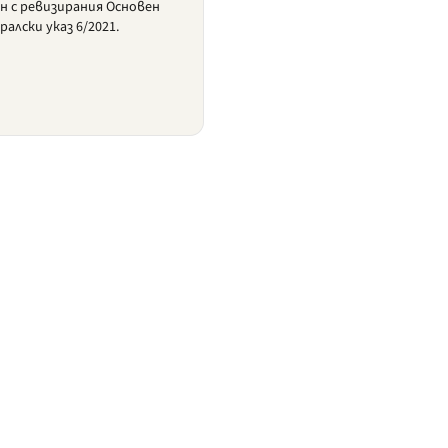
н с ревизирания Основен
алски указ 6/2021.