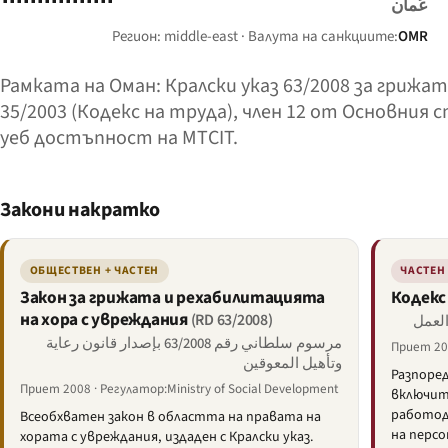
عُمان
Регион: middle-east · Валута на санкциите:
OMR
Рамката на Оман: Кралски указ 63/2008 за грижа
35/2003 (Кодекс на труда), член 12 от Основния
уеб достъпност на MTCIT.
Закони накратко
ОБЩЕСТВЕН + ЧАСТЕН
ЧАСТЕН
Закон за грижата и рехабилитацията
Кодекс
на хора с увреждания
(RD 63/2008)
مرسوم سلطاني رقم 63/2008 بإصدار قانون رعاية
Приет 200
وتأهيل المعوقين
Разпоре
Приет 2008 · Регулатор:Ministry of Social Development
включит
работод
Всеобхватен закон в областта на правата на
на перс
хората с увреждания, издаден с Кралски указ.