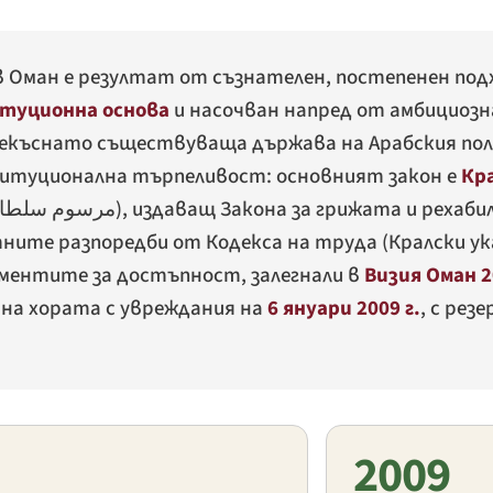
в Оман е резултат от съзнателен, постепенен под
итуционна основа
и насочван напред от амбициозн
екъснато съществуваща държава на Арабския пол
итуционална търпеливост: основният закон е
Кра
مرسوم سلطاني رقم 63/2008 بإصدار قانون 
), издаващ Закона за грижата и рехаб
ните разпоредби от Кодекса на труда (Кралски указ
ментите за достъпност, залегнали в
Визия Оман 2
на хората с увреждания на
6 януари 2009 г.
, с рез
2009