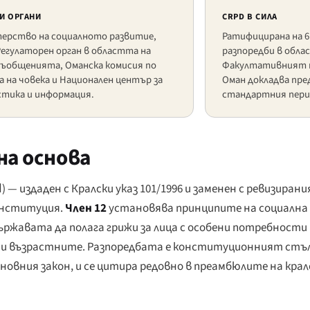
И ОРГАНИ
CRPD В СИЛА
ерство на социалното развитие,
Ратифицирана на 6 
Регулаторен орган в областта на
разпоредби в обла
съобщенията, Оманска комисия по
Факултативният п
 на човека и Национален център за
Оман докладва пре
тика и информация.
стандартния пери
а основа
ا
) — издаден с Кралски указ 101/1996 и заменен с ревизира
конституция.
Член 12
установява принципите на социална
ржавата да полага грижи за лица с особени потребности 
и възрастните. Разпоредбата е конституционният стъл
овния закон, и се цитира редовно в преамбюлите на кралс