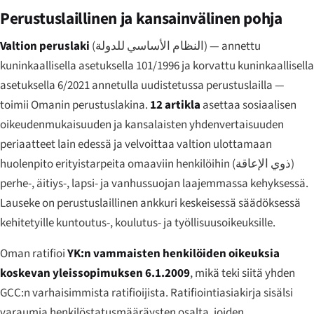
Perustuslaillinen ja kansainvälinen pohja
Valtion peruslaki
(
النظام الأساسي للدولة
) — annettu
kuninkaallisella asetuksella 101/1996 ja korvattu kuninkaallisella
asetuksella 6/2021 annetulla uudistetussa perustuslailla —
toimii Omanin perustuslakina.
12 artikla
asettaa sosiaalisen
oikeudenmukaisuuden ja kansalaisten yhdenvertaisuuden
periaatteet lain edessä ja velvoittaa valtion ulottamaan
huolenpito erityistarpeita omaaviin henkilöihin (
ذوي الإعاقة
)
perhe-, äitiys-, lapsi- ja vanhussuojan laajemmassa kehyksessä.
Lauseke on perustuslaillinen ankkuri keskeisessä säädöksessä
kehitetyille kuntoutus-, koulutus- ja työllisuusoikeuksille.
Oman ratifioi
YK:n vammaisten henkilöiden oikeuksia
koskevan yleissopimuksen
6.1.2009
, mikä teki siitä yhden
GCC:n varhaisimmista ratifioijista. Ratifiointiasiakirja sisälsi
varaumia henkilöstatusmääräysten osalta, joiden