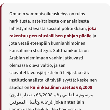
Omanin vammaisoikeuskehys on tulos
harkitusta, asteittaisesta omanalaisesta
lähestymistavasta sosiaalipolitiikkaan,
joka
rakentuu perustuslaillisen pohjan päälle
ja
jota vetää eteenpäin kunnianhimoinen
kansallinen strategia. Sulttaanikunta on
Arabian niemimaan vanhin jatkuvasti
olemassa oleva valtio, ja sen
saavutettavuusjärjestelmä heijastaa tätä
institutionaalista kärsivällisyyttä: keskeinen
säädös on
kuninkaallinen asetus 63/2008
(
مرسوم سلطاني رقم 63/2008 بإصدار قانون
رعاية وتأهيل المعوقين
), joka antaa lain
vammaisten henkilöiden hoidosta ja