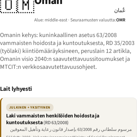
Oman
🇴🇲
عُمان
Alue: middle-east · Seuraamusten valuutta:
OMR
Omanin kehys: kuninkaallinen asetus 63/2008
vammaisten hoidosta ja kuntoutuksesta, RD 35/2003
(työlaki) kiintiömääräyksineen, peruslain 12 artikla,
Omanin visio 2040:n saavutettavuussitoumukset ja
MTCIT:n verkkosaavutettavuusohjeet.
Lait lyhyesti
JULKINEN + YKSITYINEN
Laki vammaisten henkilöiden hoidosta ja
kuntoutuksesta
(RD 63/2008)
مرسوم سلطاني رقم 63/2008 بإصدار قانون رعاية وتأهيل المعوقين