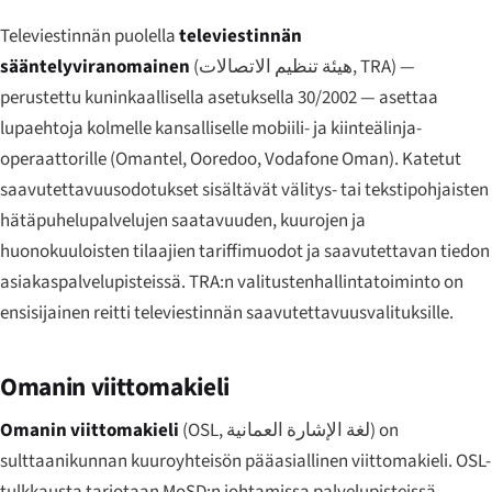
Televiestinnän puolella
televiestinnän
sääntelyviranomainen
(
هيئة تنظيم الاتصالات
, TRA) —
perustettu kuninkaallisella asetuksella 30/2002 — asettaa
lupaehtoja kolmelle kansalliselle mobiili- ja kiinteälinja-
operaattorille (Omantel, Ooredoo, Vodafone Oman). Katetut
saavutettavuusodotukset sisältävät välitys- tai tekstipohjaisten
hätäpuhelupalvelujen saatavuuden, kuurojen ja
huonokuuloisten tilaajien tariffimuodot ja saavutettavan tiedon
asiakaspalvelupisteissä. TRA:n valitustenhallintatoiminto on
ensisijainen reitti televiestinnän saavutettavuusvalituksille.
Omanin viittomakieli
Omanin viittomakieli
(OSL,
لغة الإشارة العمانية
) on
sulttaanikunnan kuuroyhteisön pääasiallinen viittomakieli. OSL-
tulkkausta tarjotaan MoSD:n johtamissa palvelupisteissä,