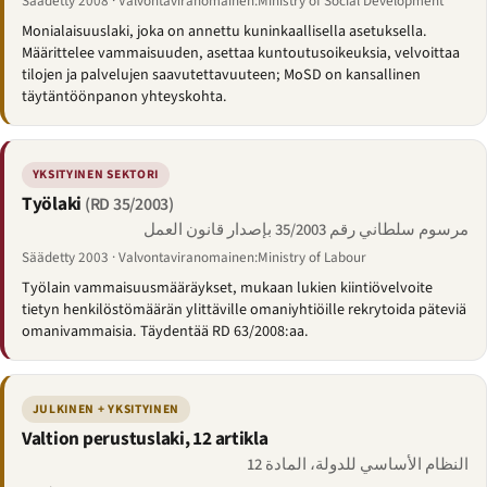
Säädetty 2008 · Valvontaviranomainen:Ministry of Social Development
Monialaisuuslaki, joka on annettu kuninkaallisella asetuksella.
Määrittelee vammaisuuden, asettaa kuntoutusoikeuksia, velvoittaa
tilojen ja palvelujen saavutettavuuteen; MoSD on kansallinen
täytäntöönpanon yhteyskohta.
YKSITYINEN SEKTORI
Työlaki
(RD 35/2003)
مرسوم سلطاني رقم 35/2003 بإصدار قانون العمل
Säädetty 2003 · Valvontaviranomainen:Ministry of Labour
Työlain vammaisuusmääräykset, mukaan lukien kiintiövelvoite
tietyn henkilöstömäärän ylittäville omaniyhtiöille rekrytoida päteviä
omanivammaisia. Täydentää RD 63/2008:aa.
JULKINEN + YKSITYINEN
Valtion perustuslaki, 12 artikla
النظام الأساسي للدولة، المادة 12