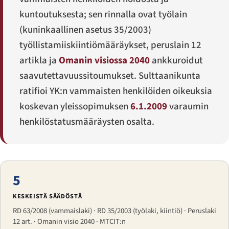
kuntoutuksesta; sen rinnalla ovat työlain
(kuninkaallinen asetus 35/2003)
työllistamiiskiintiömääräykset, peruslain 12
artikla ja
Omanin visiossa 2040
ankkuroidut
saavutettavuussitoumukset. Sulttaanikunta
ratifioi YK:n vammaisten henkilöiden oikeuksia
koskevan yleissopimuksen
6.1.2009
varaumin
henkilöstatusmääräysten osalta.
5
KESKEISTÄ SÄÄDÖSTÄ
RD 63/2008 (vammaislaki) · RD 35/2003 (työlaki, kiintiö) · Peruslaki
12 art. · Omanin visio 2040 · MTCIT:n