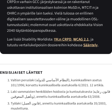
CRPD:n varhain GCC-järjestyksessä ja on rakentanut
uskottavan institutionaalisen kolmion MoSD:n, MTCIT:n ja
OHRC:n ympärille lain tueksi. Vielä tulossa on erillinen
digitaalisen saavutettavuuden väline ja muodollinen OSL-
tunnustuslaki; molemmat ovat uskottavia ehdokkaita Vision
2040 täytäntöönpanoputkessa.
Lue lisää Disability Worldista:
YK:n CRPD
,
WCAG 2.1
, ja
tutustu vertailukelpoisiin dossiereihin kohdassa
Sääntely
.
ENSISIJAISET LÄHTEET
Valtion peruslaki (
النظام الأساسي للدولة
), kuninkaallinen asetus
101/1996; korvattu kuninkaallisella asetuksella 6/2021. 12 artikla.
Laki vammaisten henkilöiden hoidosta ja kuntoutuksesta (
قانون رعاية
وتأهيل المعوقين
), annettu kuninkaallisella asetuksella 63/2008.
Työlaki (
قانون العمل
), annettu kuninkaallisella asetuksella 35/2003,
muutettuna.