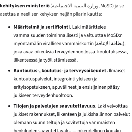
kehityksen ministeriö
(
وزارة التنمية الاجتماعية
, MoSD) ja se
asettaa aineellisen kehyksen neljän pilarin kautta:
Määritelmä ja sertifiointi.
Laki määrittelee
vammaisuuden toiminnallisesti ja valtuuttaa MoSD:n
myöntämään virallisen vammaiskortin (
بطاقة الإعاقة
),
joka avaa oikeuksia terveydenhuollossa, koulutuksessa,
liikenteessä ja työllistämisessä.
Kuntoutus-, koulutus- ja terveysoikeudet.
Ilmaiset
kuntoutuspalvelut, integrointi yleiseen ja
erityisopetukseen, apuvälineet ja ensisijainen pääsy
julkiseen terveydenhuoltoon.
Tilojen ja palvelujen saavutettavuus.
Laki velvoittaa
julkiset rakennukset, liikenteen ja julkishallinnon palvelut
olemaan suunniteltuja ja sovitettuja vammaisten
henkilöiden saavutettavaksi — oikeudellinen koukku