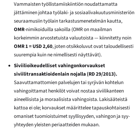
Vammaisten työllistamiiskiintiön noudattamatta
jättäminen johtaa työlaki- ja sosiaalivakuutusministeriön
seuraamusiin työlain tarkastusmenetelmän kautta,
OMR
-nimikoiduilla sakoilla (OMR on maailman
korkeimmin arvostetuista valuutoista — kiinnitetty noin
OMR 1 = USD 2,60
, joten otsikkoluvut ovat taloudellisesti
suurempia kuin ne nimellisesti näyttävät).
Siviilioikeudelliset vahingonkorvaukset
siviilitransaktioidenlain nojalla (RD 29/2013).
Saavuttamattomien palvelujen tai syrjivän kohtelun
vahingoittamat henkilöt voivat nostaa siviilikanteen
aineellisista ja moraalisista vahingoista. Lakisääteistä
kattoa ei ole; korvaukset määrittelee tapauskohtaisesti
omaniset tuomioistuimet syyllisyyden, vahingon ja syy-
yhteyden yleisten periaatteiden mukaan.