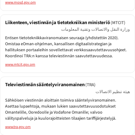
www.mosd.gov.om
Liikenteen, viestinnän ja tietotekniikan ministeriö
(MTCIT)
وزارة النقل والاتصالات وتقنية المعلومات
Entisen tietotekniikkaviranomaisen seuraaja (yhdistettiin 2020).
Omistaa eOman-ohjelman, kansallisen digitaalistrategian ja
hallituksen portaaleihin sovellettavat verkkosaavutettavuusohjeet.
Koordinoi TRA:n kanssa televiestinnän saavutettavuudessa.
www.mtcit.gov.om
Televiestinnän sääntelyviranomainen
(TRA)
هيئة تنظيم الاتصالات
Sähköisen viestinnän aloittain toimiva sääntelyviranomainen.
Asettaa lupaehtoja, mukaan lukien saavutettavuusodotukset
Omantelille, Ooredoolle ja Vodafone Omanille; valvoo
välityspalveluja ja kuulorajoitteisten tilaajien tariffijärjestelyjä.
www.tra.gov.om