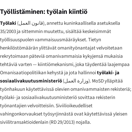
Työllistäminen: työlain kiintiö
Työlaki
(
قانون العمل
), annettu kuninkaallisella asetuksella
35/2003 ja sittemmin muutettu, sisältää keskeisimmät
työllisuuspuolen vammaisuusmääräykset. Tietyn
henkilöstömäärän ylittävät omanityönantajat velvoitetaan
rekrytoimaan päteviä omanivammaisia kykyjensä mukaisia
tehtäviä varten — kiintiömekanismi, joka täydentää laajempaa
Omanisaatiopolitiikan kehystä ja jota hallinnoi
työlaki- ja
sosiaalivakuutusministeriö
(
وزارة العمل
). MoSD ylläpitää
työnhakuun käytettävissä olevien omanivammaisten rekisteriä;
työlaki- ja sosiaalivakuutusministeriö sovittaa rekisterin
työnantajien velvoitteisiin. Siviilioikeudelliset
vahingonkorvaukset työsyrjinnästä ovat käytettävissä yleisen
siviilitransaktioidenlain (RD 29/2013) nojalla.