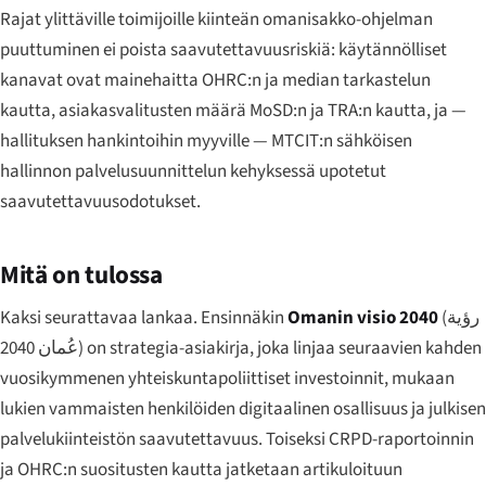
Rajat ylittäville toimijoille kiinteän omanisakko-ohjelman
puuttuminen ei poista saavutettavuusriskiä: käytännölliset
kanavat ovat mainehaitta OHRC:n ja median tarkastelun
kautta, asiakasvalitusten määrä MoSD:n ja TRA:n kautta, ja —
hallituksen hankintoihin myyville — MTCIT:n sähköisen
hallinnon palvelusuunnittelun kehyksessä upotetut
saavutettavuusodotukset.
Mitä on tulossa
Kaksi seurattavaa lankaa. Ensinnäkin
Omanin visio 2040
(
رؤية
عُمان 2040
) on strategia-asiakirja, joka linjaa seuraavien kahden
vuosikymmenen yhteiskuntapoliittiset investoinnit, mukaan
lukien vammaisten henkilöiden digitaalinen osallisuus ja julkisen
palvelukiinteistön saavutettavuus. Toiseksi CRPD-raportoinnin
ja OHRC:n suositusten kautta jatketaan artikuloituun