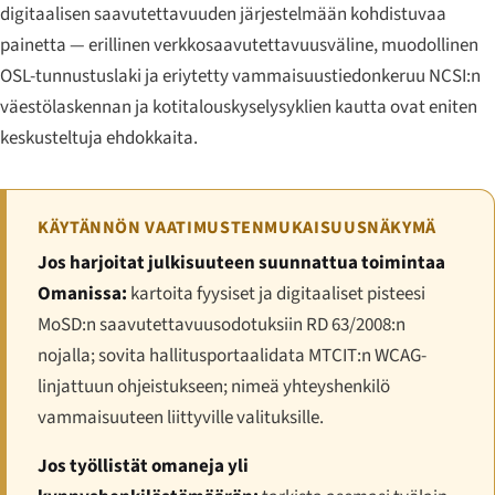
digitaalisen saavutettavuuden järjestelmään kohdistuvaa
painetta — erillinen verkkosaavutettavuusväline, muodollinen
OSL-tunnustuslaki ja eriytetty vammaisuustiedonkeruu NCSI:n
väestölaskennan ja kotitalouskyselysyklien kautta ovat eniten
keskusteltuja ehdokkaita.
KÄYTÄNNÖN VAATIMUSTENMUKAISUUSNÄKYMÄ
Jos harjoitat julkisuuteen suunnattua toimintaa
Omanissa:
kartoita fyysiset ja digitaaliset pisteesi
MoSD:n saavutettavuusodotuksiin RD 63/2008:n
nojalla; sovita hallitusportaalidata MTCIT:n WCAG-
linjattuun ohjeistukseen; nimeä yhteyshenkilö
vammaisuuteen liittyville valituksille.
Jos työllistät omaneja yli