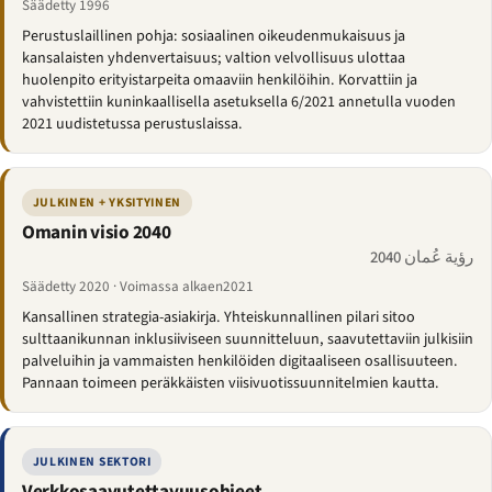
Säädetty 1996
Perustuslaillinen pohja: sosiaalinen oikeudenmukaisuus ja
kansalaisten yhdenvertaisuus; valtion velvollisuus ulottaa
huolenpito erityistarpeita omaaviin henkilöihin. Korvattiin ja
vahvistettiin kuninkaallisella asetuksella 6/2021 annetulla vuoden
2021 uudistetussa perustuslaissa.
JULKINEN + YKSITYINEN
Omanin visio 2040
رؤية عُمان 2040
Säädetty 2020 · Voimassa alkaen2021
Kansallinen strategia-asiakirja. Yhteiskunnallinen pilari sitoo
sulttaanikunnan inklusiiviseen suunnitteluun, saavutettaviin julkisiin
palveluihin ja vammaisten henkilöiden digitaaliseen osallisuuteen.
Pannaan toimeen peräkkäisten viisivuotissuunnitelmien kautta.
JULKINEN SEKTORI
Verkkosaavutettavuusohjeet