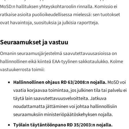
MoSD:n hallituksen yhteyskohtaroolin rinnalla. Komissio ei
ratkaise asioita puolioikeudellisessa mielessä: sen tuotokset
ovat havaintoja, suosituksia ja julkisia raportteja.
Seuraamukset ja vastuu
Omanin seuraamusjärjestelmä saavutettavuusasioissa on
hallinnollinen eikä kiinteä EAA-tyylinen sakkotaulukko. Kolme
vastuukerrosta toimii:
Hallinnollinen ohjaus RD 63/2008:n nojalla.
MoSD voi
vaatia korjaavaa toimintaa, jos julkinen tila tai palvelu ei
täytä lain saavutettavuusvelvoitteita. Jatkuva
noudattamatta jättäminen voi johtaa hallinnollisiin
seuraamuksiin ministeriöpäätöskehyksen nojalla.
Työlain täytäntöönpano RD 35/2003:n nojalla.