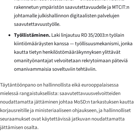
rakennetun ympäristön saavutettavuudelle ja MTCIT:n
johtamalle julkishallinnon digitaalisten palvelujen
saavutettavuustyölle.
Työllistäminen.
Laki linjautuu RD 35/2003:n työlain
kiintiömääräysten kanssa — työllisuusmekanismi, jonka
kautta tietyn henkilöstömääräkynnyksen ylittävät
omanityönantajat velvoitetaan rekrytoimaan päteviä
omanivammaisia soveltuviin tehtäviin.
Täytäntöönpano on hallinnollista eikä eurooppalaisessa
mielessä rangaistuksellista: saavutettavuusvelvoitteiden
noudattamatta jättäminen johtaa MoSD:n tarkastuksen kautta
korjausreitille ja ministeriaaliseen ohjaukseen, ja hallinnolliset
seuraamukset ovat käytettävissä jatkuvan noudattamatta
jättämisen osalta.