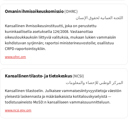
Omanin ihmisoikeuskomissio
(OHRC)
اللجنة العمانية لحقوق الإنسان
Kansallinen ihmisoikeusinstituutti, joka on perustettu
kuninkaallisella asetuksella 124/2008. Vastaanottaa
oikeusloukkauksiin liittyviä valituksia, mukaan lukien vammaisiin
kohdistuvan syrjinnän; raportoi ministerineuvostolle; osallistuu
CRPD-raportointisykliin.
www.ohrc.om
Kansallinen tilasto- ja tietokeskus
(NCSI)
المركز الوطني للإحصاء والمعلومات
Kansallinen tilastoelin. Julkaisee vammaisesiintyvyystietoja väestön
yleisestä laskennasta ja määräaikaisista kotitalouskyselyistä —
todistusaineisto MoSD:n kansalliseen vammaissuunnitteluun.
www.ncsi.gov.om