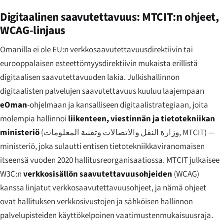
Digitaalinen saavutettavuus: MTCIT:n ohjeet,
WCAG-linjaus
Omanilla ei ole EU:n verkkosaavutettavuusdirektiivin tai
eurooppalaisen esteettömyysdirektiivin mukaista erillistä
digitaalisen saavutettavuuden lakia. Julkishallinnon
digitaalisten palvelujen saavutettavuus kuuluu laajempaan
eOman
-ohjelmaan ja kansalliseen digitaalistrategiaan, joita
molempia hallinnoi
liikenteen, viestinnän ja tietotekniikan
ministeriö
(
وزارة النقل والاتصالات وتقنية المعلومات
, MTCIT) —
ministeriö, joka sulautti entisen tietotekniikkaviranomaisen
itseensä vuoden 2020 hallitusreorganisaatiossa. MTCIT julkaisee
W3C:n
verkkosisällön saavutettavuusohjeiden
(WCAG)
kanssa linjatut verkkosaavutettavuusohjeet, ja nämä ohjeet
ovat hallituksen verkkosivustojen ja sähköisen hallinnon
palvelupisteiden käyttökelpoinen vaatimustenmukaisuusraja.