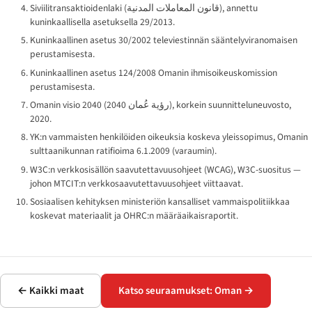
Siviilitransaktioidenlaki (
قانون المعاملات المدنية
), annettu
kuninkaallisella asetuksella 29/2013.
Kuninkaallinen asetus 30/2002 televiestinnän sääntelyviranomaisen
perustamisesta.
Kuninkaallinen asetus 124/2008 Omanin ihmisoikeuskomission
perustamisesta.
Omanin visio 2040 (
رؤية عُمان 2040
), korkein suunnitteluneuvosto,
2020.
YK:n vammaisten henkilöiden oikeuksia koskeva yleissopimus, Omanin
sulttaanikunnan ratifioima 6.1.2009 (varaumin).
W3C:n verkkosisällön saavutettavuusohjeet (WCAG), W3C-suositus —
johon MTCIT:n verkkosaavutettavuusohjeet viittaavat.
Sosiaalisen kehityksen ministeriön kansalliset vammaispolitiikkaa
koskevat materiaalit ja OHRC:n määräaikaisraportit.
← Kaikki maat
Katso seuraamukset: Oman →