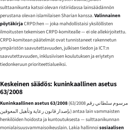
sulttaanikunta katsoi olevan ristiriidassa lainsäädännön
perustana olevan islamilaisen Sharian kanssa.
Valinnainen
pöytäkirja
CRPD:hen — joka mahdollistaisi yksilöllisten
ilmoitusten tekemisen CRPD-komitealle — ei ole allekirjoitettu.
CRPD-komitean päätelmät ovat tunnistaneet rakennetun
ympäristön saavutettavuuden, julkisen tiedon ja ICT:n
saavutettavuuden, inklusiivisen koulutuksen ja eriytetyn
tiedonkeruun prioriteettialueiksi.
Keskeinen säädös: kuninkaallinen asetus
63/2008
Kuninkaallinen asetus 63/2008
(
مرسوم سلطاني رقم 63/2008
بإصدار قانون رعاية وتأهيل المعوقين
) antaa lain vammaisten
henkilöiden hoidosta ja kuntoutuksesta — sulttaanikunnan
monialaisuusvammaisoikeuslain. Lakia hallinnoi
sosiaalisen