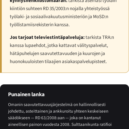
kynnyshenkilöstömäärän:
tarkista asemasi työlain
kiintiön suhteen RD 35/2003:n nojalla yhteistyössä
työlaki- ja sosiaalivakuutusministeriön ja MoSD:n
työllistamiisrekisterin kanssa.
Jos tarjoat televiestintäpalveluja:
tarkista TRA:n
kanssa lupaehdot, jotka kattavat välityspalvelut,
hätäpuhelujen saavutettavuuden ja kuurojen ja
huonokuuloisten tilaajien asiakaspalvelupisteet.
Punainen lanka
Omanin saavutettavuusjärjestelmä on hallinnollisesti
johdettu, asteittainen ja ankkuroitu yhteen keskeiseen
säädökseen — RD 63/2008:aan — joka on kantanut
aineellisen painon vuodesta 2008. Sulttaanikunta ratifioi