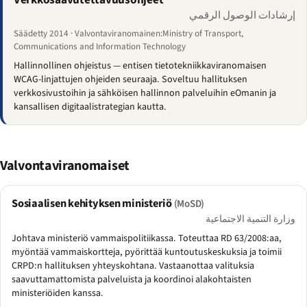
إرشادات الوصول الرقمي
Säädetty 2014 · Valvontaviranomainen:Ministry of Transport,
Communications and Information Technology
Hallinnollinen ohjeistus — entisen tietotekniikkaviranomaisen
WCAG-linjattujen ohjeiden seuraaja. Soveltuu hallituksen
verkkosivustoihin ja sähköisen hallinnon palveluihin eOmanin ja
kansallisen digitaalistrategian kautta.
Valvontaviranomaiset
Sosiaalisen kehityksen ministeriö
(MoSD)
وزارة التنمية الاجتماعية
Johtava ministeriö vammaispolitiikassa. Toteuttaa RD 63/2008:aa,
myöntää vammaiskortteja, pyörittää kuntoutuskeskuksia ja toimii
CRPD:n hallituksen yhteyskohtana. Vastaanottaa valituksia
saavuttamattomista palveluista ja koordinoi alakohtaisten
ministeriöiden kanssa.