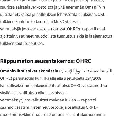
suurissa sairaalaverkostoissa ja yhä enemmän Oman TV:n
uutislähetyksissä ja hallituksen lehdistötilaisuuksissa. OSL-
tulkkien koulutusta koordinoi MoSD yhdessä
vammaisjärjestöverkostojen kanssa; OHRC:n raportit ovat
ajoittain vaatineet muodollista tunnustuslakia ja laajennettua
tulkkienkoulutusputkea.
Riippumaton seurantakerros: OHRC
Omanin ihmisoikeuskomissio
(
اللجنة العمانية لحقوق الإنسان
,
OHRC) perustettiin kuninkaallisella asetuksella 124/2008
kansalliseksi ihmisoikeusinstituutioksi. OHRC vastaanottaa
yksilöllisiä valituksia oikeusasioissa —
vammaissyrjintävalitukset mukaan lukien — raportoi
säännöllisesti ministerineuvostolle ja osallistuu CRPD-
raportointisykliin riippumattomana seurantakumppanina