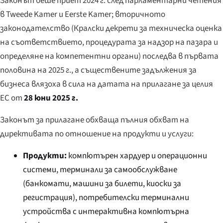
Законът беше приет 2024 г. след парламентарни четения
в Tweede Kamer и Eerste Kamer; вторичното
законодателство (Кралски декрети за техническа оценка
на съответствието, процедурата за надзор на пазара и
определяне на компетентни органи) последва в първата
половина на 2025 г., а съществените задължения за
бизнеса влязоха в сила на датата на прилагане за целия
ЕС от
28 юни 2025 г.
Законът за прилагане обхваща пълния обхват на
директивата по отношение на продукти и услуги:
Продукти:
компютърен хардуер и операционни
системи, терминали за самообслужване
(банкомати, машини за билети, киоски за
регистрация), потребителски терминални
устройства с интерактивна компютърна