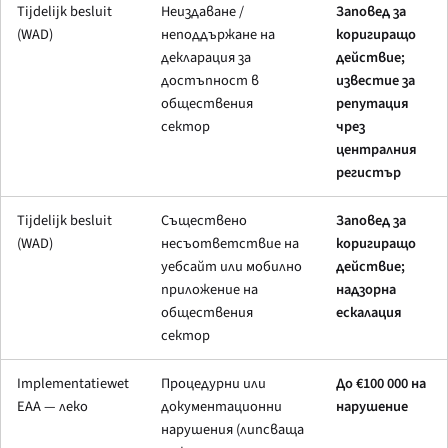
Tijdelijk besluit
Неиздаване /
Заповед за
(WAD)
неподдържане на
коригиращо
декларация за
действие;
достъпност в
известие за
обществения
репутация
сектор
чрез
централния
регистър
Tijdelijk besluit
Съществено
Заповед за
(WAD)
несъответствие на
коригиращо
уебсайт или мобилно
действие;
приложение на
надзорна
обществения
ескалация
сектор
Implementatiewet
Процедурни или
До €100 000 на
EAA — леко
документационни
нарушение
нарушения (липсваща