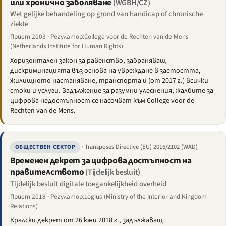
или хронично заболяване
(WGBH/CZ)
Wet gelijke behandeling op grond van handicap of chronische
ziekte
Приет 2003 · Регулатор:College voor de Rechten van de Mens
(Netherlands Institute for Human Rights)
Хоризонтален закон за равенство, забраняващ
дискриминацията въз основа на увреждане в заетостта,
жилищното настаняване, транспорта и (от 2017 г.) всички
стоки и услуги. Задължение за разумни улеснения; жалбите за
цифрова недостъпност се насочват към College voor de
Rechten van de Mens.
· Transposes Directive (EU) 2016/2102 (WAD)
ОБЩЕСТВЕН СЕКТОР
Временен декрет за цифрова достъпност на
правителството
(Tijdelijk besluit)
Tijdelijk besluit digitale toegankelijkheid overheid
Приет 2018 · Регулатор:Logius (Ministry of the Interior and Kingdom
Relations)
Кралски декрет от 26 юни 2018 г., задължаващ