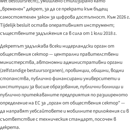
wet bestuursrecht
), умишлено стилизирано като
„временен" декрет, за да се прекрати към бъдещ
самостоятелен закон за цифрова достъпност. Към 2026 г.
Tijdelijk besluit остава оперативният инструмент;
съществените задължения са в сила от 1 юли 2018 г.
Декретът задължава всеки нидерландски орган от
обществения сектор — централни правителствени
министерства, автономни административни органи
(
zelfstandige bestuursorganen
), провинции, общини, водни
стопанства, публично финансирани университети и
институции за висше образование, публични болници и
публично притежаваните предприятия по разширеното
определение на ЕС за „орган от обществения сектор" —
да направят уебсайтовете и мобилните приложения си в
съответствие с техническия стандарт, посочен в
декрета.