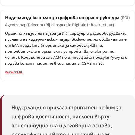
Нидерландски орган за цифрова инфраструктура
(RDI)
Agentschap Telecom (Rijksinspectie Digitale Infrastructuur)
Орган по надзор на пазара за ИКТ хардуер и радиооборудване,
пуснати на нидерландския пазар, включително обхванатите
от EAA продукти (терминали за самообслужване,
потребителски терминални устройства, електронни
четци). Координира се с ACM по интерфейса продукт/услуга и
подава констатациите в системата ICSMS на ЕС.
www.rdi.nl
Нидерландия прилага трипътен режим за
цифрова достъпност, наслоен върху
конституционна и договорна основа,
предхождаща двете директиви на ЕС.