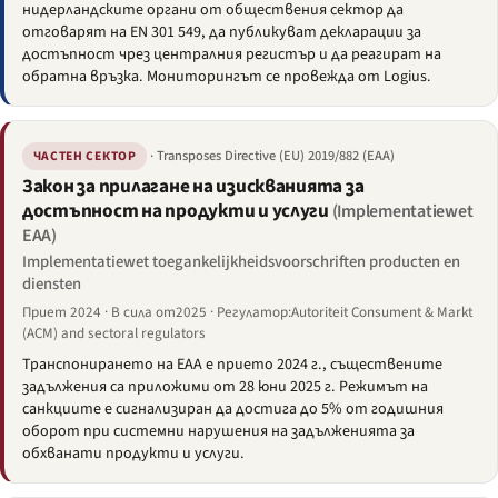
нидерландските органи от обществения сектор да
отговарят на EN 301 549, да публикуват декларации за
достъпност чрез централния регистър и да реагират на
обратна връзка. Мониторингът се провежда от Logius.
· Transposes Directive (EU) 2019/882 (EAA)
ЧАСТЕН СЕКТОР
Закон за прилагане на изискванията за
достъпност на продукти и услуги
(Implementatiewet
EAA)
Implementatiewet toegankelijkheidsvoorschriften producten en
diensten
Приет 2024 · В сила от2025 · Регулатор:Autoriteit Consument & Markt
(ACM) and sectoral regulators
Транспонирането на EAA е прието 2024 г., съществените
задължения са приложими от 28 юни 2025 г. Режимът на
санкциите е сигнализиран да достига до 5% от годишния
оборот при системни нарушения на задълженията за
обхванати продукти и услуги.