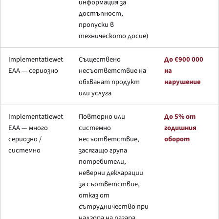
информация за
достъпност,
пропуски в
техническото досие)
Implementatiewet
Съществено
До €900 000
EAA — сериозно
несъответствие на
на
обхванат продукт
нарушение
или услуга
Implementatiewet
Повторно или
До 5% от
EAA — много
системно
годишния
сериозно /
несъответствие,
оборот
системно
засягащо група
потребители,
неверни декларации
за съответствие,
отказ от
сътрудничество при
надзора на пазара