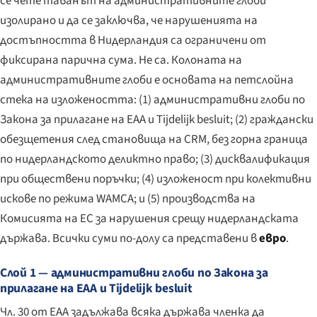
се чете таванът на административните глоби
изолирано и да се заключва, че нарушенията на
достъпността в Нидерландия са ограничени от
фиксирана парична сума. Не са. Колоната на
административните глоби е основата на петслойна
стека на изложеността: (1) административни глоби по
Закона за прилагане на EAA и Tijdelijk besluit; (2) граждански
обезщетения след становища на CRM, без горна граница
по нидерландското деликтно право; (3) дисквалификация
при обществени поръчки; (4) изложеност при колективни
искове по режима WAMCA; и (5) производства на
Комисията на ЕС за нарушения срещу нидерландската
държава. Всички суми по-долу са представени в
евро
.
Слой 1 — административни глоби по Закона за
прилагане на EAA и Tijdelijk besluit
Чл. 30 от EAA задължава всяка държава членка да