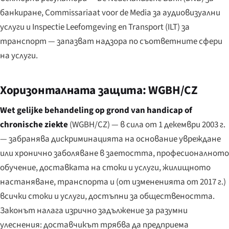
банкиране, Commissariaat voor de Media за аудиовизуални
услуги и Inspectie Leefomgeving en Transport (ILT) за
транспорт — запазват надзора по съответните сфери
на услуги.
Хоризонталната защита: WGBH/CZ
Wet gelijke behandeling op grond van handicap of
chronische ziekte
(WGBH/CZ) — в сила от 1 декември 2003 г.
— забранява дискриминацията на основание увреждане
или хронично заболяване в заетостта, професионалното
обучение, доставката на стоки и услуги, жилищното
настаняване, транспорта и (от измененията от 2017 г.)
всички стоки и услуги, достъпни за обществеността.
Законът налага изрично задължение за разумни
улеснения: доставчикът трябва да предприема