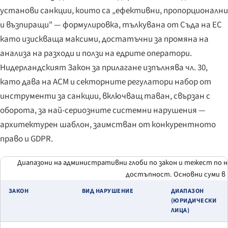
установи санкции, които са „ефективни, пропорционални
и възпиращи" — формулировка, тълкувана от Съда на ЕС
като изискваща максими, достатъчни за промяна на
анализа на разходи и ползи на едрите оператори.
Нидерландският Закон за прилагане изпълнява чл. 30,
като дава на ACM и секторните регулатори набор от
инструменти за санкции, включващ таван, свързан с
оборота, за най-сериозните системни нарушения —
архитектурен шаблон, заимстван от конкурентното
право и GDPR.
Диапазони на административни глоби по закон и тежест по 
достъпност. Основни суми в 
ЗАКОН
ВИД НАРУШЕНИЕ
ДИАПАЗОН
(ЮРИДИЧЕСКИ
ЛИЦА)