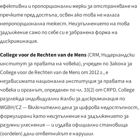
ефективни и пропорционални мерки за отстраняване на
пречките пред достъпа, освен ако това не налага
непропорционална тежест. Неизпълнението на това
задължение само по себе си е забранена форма на
дискриминация.
College voor de Rechten van de Mens
(CRM, Нидерландски
институт за правата на човека), учреден по Закона за
College voor de Rechten van de Mens от 2012 г., е
независимата национална институция за правата на
човека и органът, определен по чл. 33(2) от CRPD. College
разглежда индивидуални жалби за дискриминация по
WGBH/CZ — включително дела за цифрова недостъпност,
формулирани като неизпълнение на задължението за
разумни улеснения — и издава официални становища
(
oordelen
) дали ответникът е нарушил