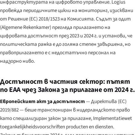
инфраструктурата на цифровото управление. Logius
провежда периодичните цикли на мониторинг, изисквани
от Решение (ЕС) 2018/1523 на Комисията. Съдът за одит
(
Algemene Rekenkamer
) прегледа прилагането на
цифровата достъпност през 2023 и 2024 г. и установи, че
политическата рамка е до голяма степен завършена, но
правоприлагането е с недостатъчно персонал на
надзорно ниво.
Достъпност в частния сектор: пътят
по EAA чрез Закона за прилагане от 2024 г.
Европейският акт за достъпност
— Директива (ЕС)
2019/882 — беше транспониран в нидерландското право
като специализиран закон за прилагане,
Implementatiewet
toegankelijkheidsvoorschriften producten en diensten
.