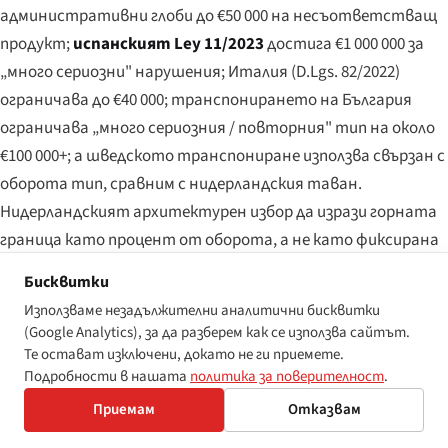
административни глоби до €50 000 на несъответстващ
продукт;
испанският Ley 11/2023
достига €1 000 000 за
„много сериозни" нарушения; Италия (D.Lgs. 82/2022)
ограничава до €40 000; транспонирането на България
ограничава „много сериозния / повторния" тип на около
€100 000+; а шведското транспониране използва свързан с
оборота тип, сравним с нидерландския таван.
Нидерландският архитектурен избор да изрази горната
граница като процент от оборота, а не като фиксирана
сума в евро, е същото решение, използвано в GDPR — и е
Бисквитки
решението, най-вероятно да доведе до глоби,
Използваме незадължителни аналитични бисквитки
достатъчно големи, за да промени бюджетите за
(Google Analytics), за да разберем как се използва сайтът.
съответствие на многонационалните доставчици на
Те остават изключени, докато не ги приемете.
Подробности в нашата
политика за поверителност
.
услуги.
Приемам
Отказвам
Слой 2 — граждански обезщетения след становище на