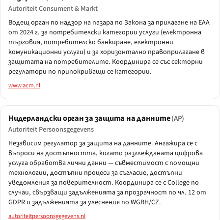
Autoriteit Consument & Markt
Водещ орган по надзор на пазара по Закона за прилагане на EAA
от 2024 г. за потребителски категории услуги (електронна
търговия, потребителско банкиране, електронни
комуникационни услуги) и за хоризонтално правоприлагане в
защитата на потребителите. Координира се със секторни
регулатори по припокриващи се категории.
www.acm.nl
Нидерландски орган за защита на данните
(AP)
Autoriteit Persoonsgegevens
Независим регулатор за защита на данните. Ангажира се с
въпроси на достъпността, когато разглежданата цифрова
услуга обработва лични данни — съвместимост с помощни
технологии, достъпни процеси за съгласие, достъпни
уведомления за поверителност. Координира се с College по
случаи, свързващи задълженията за прозрачност по чл. 12 от
GDPR и задълженията за улеснения по WGBH/CZ.
autoriteitpersoonsgegevens.nl