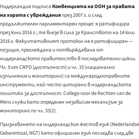
Нидерландия подписа
Конвенцията на ООН за правата
на хората с увреждания
през 2007 г. и след
продължителен парламентарен процес я ратифицира
през юни 2016 г.; тя влезе в сила за Кралството на 14 юли
2016 г. Факултативният протокол не е ратифициран —
позиция, преглеждана и потвърждавана от
нидерландското правителство в последователни цикли.
Чл. 9 от CRPD (достъпност) и чл. 33 (национално
изпълнение и мониторинг) са международноправните
инструменти, най-често цитирани в нидерландската
политика за достъпност. College voor de Rechten van de
Mens служи като определен независим механизъм за
мониторинг по чл. 33(2).
Признаването на нидерландския жестов език (
Nederlandse
Gebarentaal
, NGT) като официален език последва след две