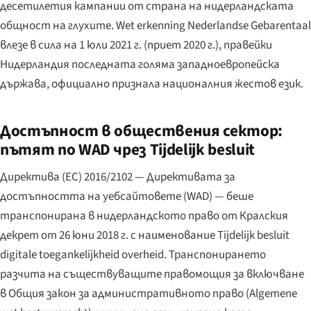
десетилетия кампании от страна на нидерландската
общност на глухите.
Wet erkenning Nederlandse Gebarentaal
влезе в сила на 1 юли 2021 г. (приет 2020 г.), правейки
Нидерландия последната голяма западноевропейска
държава, официално признала националния жестов език.
Достъпност в обществения сектор:
пътят по WAD чрез Tijdelijk besluit
Директива (ЕС) 2016/2102 — Директивата за
достъпността на уебсайтовете (WAD) — беше
транспонирана в нидерландското право от Кралския
декрет от 26 юни 2018 г. с наименование
Tijdelijk besluit
digitale toegankelijkheid overheid
. Транспонирането
разчита на съществуващите правомощия за включване
в Общия закон за административното право (
Algemene