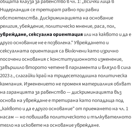
общата клауза за равенство в чл. 1: „Всички лица в
Нидерландия се третират равно при равни
обстоятелства. Дискриминацията на основание
религия, убеждение, политическо мнение, раса, пол,
увреждане, сексуална ориентация
или на каквото и да е
друго основание не е позволена." Увреждането и
сексуалната ориентация са включени като изрично
посочени основания с конституционното изменение,
завършило второто четене в парламента и влязло в сила
2023 г., слагайки край на тридесетгодишна политическа
кампания. Изменението не променя материалния обхват
на гаранцията за равенство — дискриминацията въз
основа на увреждане е третирана като попадаща под
„каквото и да е друго основание" от приемането на чл. 1
насам — но повишава политическото и тълкувателното
тегло на исковете на основание увреждане.