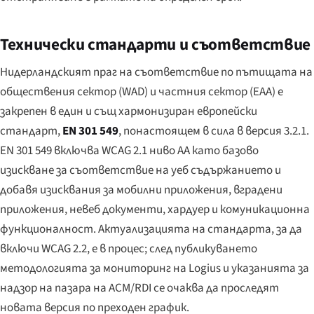
Технически стандарти и съответствие
Нидерландският праг на съответствие по пътищата на
обществения сектор (WAD) и частния сектор (EAA) е
закрепен в един и същ хармонизиран европейски
стандарт,
EN 301 549
, понастоящем в сила в версия 3.2.1.
EN 301 549 включва WCAG 2.1 ниво AA като базово
изискване за съответствие на уеб съдържанието и
добавя изисквания за мобилни приложения, вградени
приложения, невеб документи, хардуер и комуникационна
функционалност. Актуализацията на стандарта, за да
включи WCAG 2.2, е в процес; след публикуването
методологията за мониторинг на Logius и указанията за
надзор на пазара на ACM/RDI се очаква да проследят
новата версия по преходен график.