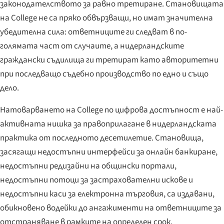
законодателството за равно третиране. Становищата
на College не са пряко обвързващи, но имат значителна
убедителна сила: ответниците ги следват в по-
голямата част от случаите, а нидерландските
граждански съдилища ги третират като авторитетни
при последващо съдебно производство по едно и също
дело.
Натоварването на College по цифрова достъпност е най-
активната нишка за правоприлагане в нидерландската
практика от последното десетилетие. Становища,
засягащи недостъпни интерфейси за онлайн банкиране,
недостъпни редизайни на общински портали,
недостъпни потоци за застрахователни искове и
недостъпни каси за електронна търговия, са издавани,
обикновено водейки до ангажименти на ответниците за
отстраняване в рамките на определен срок.