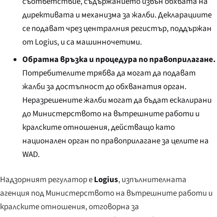
съответствие, съдържанието извън обхвата на
директивата и механизма за жалби. Декларациите
се подават чрез централния регистър, поддържан
от Logius, и са машинночетими.
Обратна връзка и процедура по правоприлагане.
Потребителите трябва да могат да подават
жалби за достъпност до обхванатия орган.
Неразрешените жалби могат да бъдат ескалирани
до Министерството на вътрешните работи и
кралските отношения, действащо като
национален орган по правоприлагане за целите на
WAD.
Надзорният регулатор е
Logius
, изпълнителната
агенция под Министерството на вътрешните работи и
кралските отношения, отговорна за