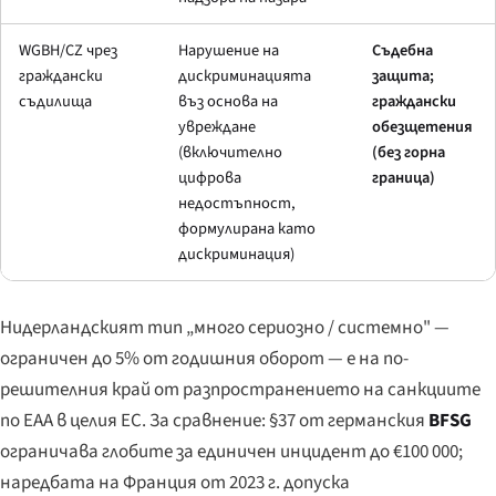
WGBH/CZ чрез
Нарушение на
Съдебна
граждански
дискриминацията
защита;
съдилища
въз основа на
граждански
увреждане
обезщетения
(включително
(без горна
цифрова
граница)
недостъпност,
формулирана като
дискриминация)
Нидерландският тип „много сериозно / системно" —
ограничен до 5% от годишния оборот — е на по-
решителния край от разпространението на санкциите
по EAA в целия ЕС. За сравнение: §37 от германския
BFSG
ограничава глобите за единичен инцидент до €100 000;
наредбата на Франция от 2023 г. допуска