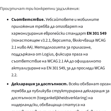
Произтичат три конкретни задължения:
Съответствие.
Уебсайтовете и мобилните
приложения трябва да отговарят на
хармонизирания европейски стандарт
EN 301 549
(понастоящем v3.2.1, версията, включваща WCAG
2.1 ниво AA). Методологията за прилагане,
поддържана от Logius, фиксира прага на
съответствие на WCAG 2.1 AA до официалното
актуализиране на EN 301 549, за да проследи WCAG
2.2.
Декларация за достъпност.
Всеки обхванат орган
трябва да публикува структурирана декларация за
достъпност (
toegankelijkheidsverklaring
) на
нидерландски, обхващаща статуса на