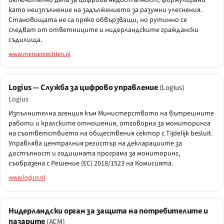
включително дела за цифрова недостъпност, формулирани
като неизпълнение на задължението за разумни улеснения.
Становищата не са пряко обвързващи, но рутинно се
следват от ответниците и нидерландските граждански
съдилища.
www.mensenrechten.nl
Logius — Служба за цифрово управление
(Logius)
Logius
Изпълнителна агенция към Министерството на вътрешните
работи и кралските отношения, отговорна за мониторинга
на съответствието на обществения сектор с Tijdelijk besluit.
Управлява централния регистър на декларациите за
достъпност и годишната програма за мониторинг,
съобразена с Решение (ЕС) 2018/1523 на Комисията.
www.logius.nl
Нидерландски орган за защита на потребителите и
пазарите
(ACM)