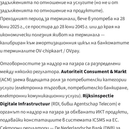
задълженията по отношение на услугите (но не и от
задълженията по отношение на продуктите).
Преходният период за терминали, вече в употреба на 28
юни 2025 г., се простира до 28 юни 2045 г. или до края на
икономически полезния живот на терминала —
калибриран към амортизационния цикъл на банкоматите
и терминалите OV-chipkaart / OVpay.
Отговорностите за надзор на пазара са разпределени
между няколко регулатора.
Autoriteit Consument & Markt
(ACM) заема водещата роля за потребителски категории
услуги (електронна търговия, потребителско банкиране,
електронни комуникационни услуги).
Rijksinspectie
Digitale Infrastructuur
(RDI, бивш Agentschap Telecom) е
органът по надзор на пазара за обхванати ИКТ продукти,
подавайки констатациите в системата ICSMS на ЕС.
Секторни регулатори — De Nederlandsche Bank (DNB) за