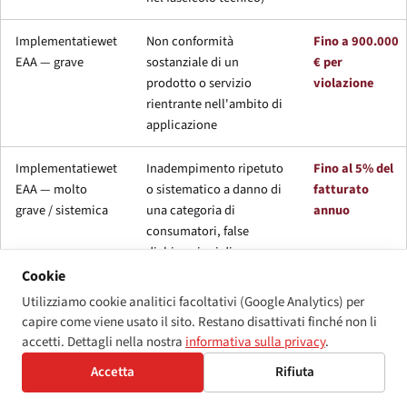
Implementatiewet
Non conformità
Fino a 900.000
EAA — grave
sostanziale di un
€ per
prodotto o servizio
violazione
rientrante nell'ambito di
applicazione
Implementatiewet
Inadempimento ripetuto
Fino al 5% del
EAA — molto
o sistematico a danno di
fatturato
grave / sistemica
una categoria di
annuo
consumatori, false
dichiarazioni di
conformità, rifiuto di
Cookie
cooperare con la
Utilizziamo cookie analitici facoltativi (Google Analytics) per
vigilanza del mercato
capire come viene usato il sito. Restano disattivati finché non li
accetti. Dettagli nella nostra
informativa sulla privacy
.
WGBH/CZ tramite
Violazione del divieto di
Provvedimento
Accetta
Rifiuta
i tribunali civili
discriminazione per
iniuntorio;
disabilità (inclusa
risarcimento