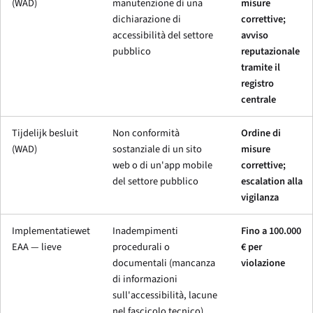
(WAD)
manutenzione di una
misure
dichiarazione di
correttive;
accessibilità del settore
avviso
pubblico
reputazionale
tramite il
registro
centrale
Tijdelijk besluit
Non conformità
Ordine di
(WAD)
sostanziale di un sito
misure
web o di un'app mobile
correttive;
del settore pubblico
escalation alla
vigilanza
Implementatiewet
Inadempimenti
Fino a 100.000
EAA — lieve
procedurali o
€ per
documentali (mancanza
violazione
di informazioni
sull'accessibilità, lacune
nel fascicolo tecnico)