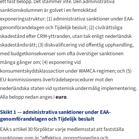
ett fast belopp. Det stämmer inte. Den administrativa
sanktionskolumnen är golvet i en femskiktad
exponeringsstruktur: (1) administrativa sanktioner under EAA-
genomförandelagen och Tijdelijk besluit; (2) civilrättsliga
skadestånd efter CRM-yttranden, utan tak enligt nederländsk
skadeståndsrätt; (3) diskvalificering vid offentlig upphandling,
med budgetkonsekvenser som ofta överstiger sanktionen
många gånger om; (4) exponering vid
konsumentskyddsklassaction under WAMCA-regimen; och (5)
EU-kommissionens överträdelseprocedurer mot den
nederländska staten vid systemisk undermålig implementering.
Alla belopp nedan anges i
euro
.
Skikt 1 — administrativa sanktioner under EAA-
genomförandelagen och Tijdelijk besluit
EAA:s artikel 30 förpliktar varje medlemsstat att fastställa
sanktioner som är "effektiva, proportionerliga och