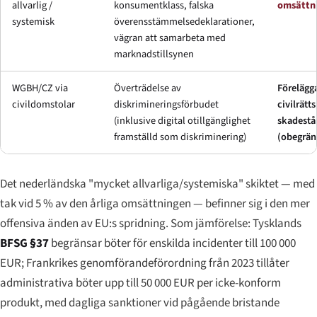
allvarlig /
konsumentklass, falska
omsättn
systemisk
överensstämmelsedeklarationer,
vägran att samarbeta med
marknadstillsynen
WGBH/CZ via
Överträdelse av
Förelägg
civildomstolar
diskrimineringsförbudet
civilrätts
(inklusive digital otillgänglighet
skadestå
framställd som diskriminering)
(obegrän
Det nederländska "mycket allvarliga/systemiska" skiktet — med
tak vid 5 % av den årliga omsättningen — befinner sig i den mer
offensiva änden av EU:s spridning. Som jämförelse: Tysklands
BFSG §37
begränsar böter för enskilda incidenter till 100 000
EUR; Frankrikes genomförandeförordning från 2023 tillåter
administrativa böter upp till 50 000 EUR per icke-konform
produkt, med dagliga sanktioner vid pågående bristande