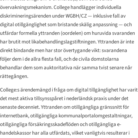
övervakningsmekanism. College handlägger individuella
diskrimineringsärenden under WGBH/CZ — inklusive fall av
digital otillgänglighet som bristande skälig anpassning — och
utfärdar formella yttranden (
oordelen
) om huruvida svaranden
har brutit mot likabehandlingslagstiftningen. Yttranden är inte
direkt bindande men har stor övertygande vikt: svarandena
följer dem i de allra flesta fall, och de civila domstolarna
behandlar dem som auktoritativa när samma tvist senare når
rättegången.
College:s ärendemängd i fråga om digital tillgänglighet har varit
det mest aktiva tillsynsspåret i nederländsk praxis under det
senaste decenniet. Yttranden om otillgängliga gränssnitt för
internetbank, otillgängliga kommunalportalomgestaltningar,
otillgängliga försäkringsskadeflöden och otillgängliga e-
handelskassor har alla utfärdats, vilket vanligtvis resulterar i