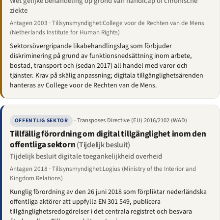
Wet gelijke behandeling op grond van handicap of chronische
ziekte
Antagen 2003 · Tillsynsmyndighet:College voor de Rechten van de Mens
(Netherlands Institute for Human Rights)
Sektorsövergripande likabehandlingslag som förbjuder
diskriminering på grund av funktionsnedsättning inom arbete,
bostad, transport och (sedan 2017) all handel med varor och
tjänster. Krav på skälig anpassning; digitala tillgänglighetsärenden
hanteras av College voor de Rechten van de Mens.
· Transposes Directive (EU) 2016/2102 (WAD)
OFFENTLIG SEKTOR
Tillfällig förordning om digital tillgänglighet inom den
offentliga sektorn
(Tijdelijk besluit)
Tijdelijk besluit digitale toegankelijkheid overheid
Antagen 2018 · Tillsynsmyndighet:Logius (Ministry of the Interior and
Kingdom Relations)
Kunglig förordning av den 26 juni 2018 som förpliktar nederländska
offentliga aktörer att uppfylla EN 301 549, publicera
tillgänglighetsredogörelser i det centrala registret och besvara