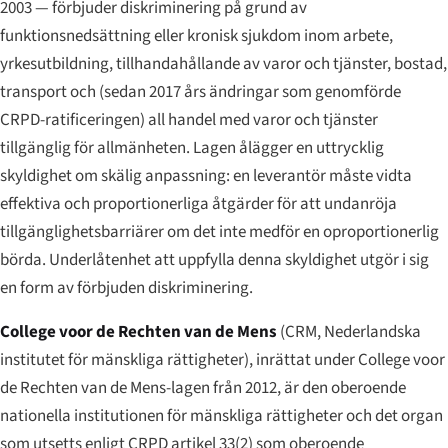
2003 — förbjuder diskriminering på grund av
funktionsnedsättning eller kronisk sjukdom inom arbete,
yrkesutbildning, tillhandahållande av varor och tjänster, bostad,
transport och (sedan 2017 års ändringar som genomförde
CRPD-ratificeringen) all handel med varor och tjänster
tillgänglig för allmänheten. Lagen ålägger en uttrycklig
skyldighet om skälig anpassning: en leverantör måste vidta
effektiva och proportionerliga åtgärder för att undanröja
tillgänglighetsbarriärer om det inte medför en oproportionerlig
börda. Underlåtenhet att uppfylla denna skyldighet utgör i sig
en form av förbjuden diskriminering.
College voor de Rechten van de Mens
(CRM, Nederlandska
institutet för mänskliga rättigheter), inrättat under College voor
de Rechten van de Mens-lagen från 2012, är den oberoende
nationella institutionen för mänskliga rättigheter och det organ
som utsetts enligt CRPD artikel 33(2) som oberoende