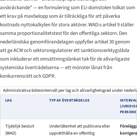
avskräckande" — en formulering som EU-domstolen tolkat som
ett krav på maxbelopp som är tillräckliga för att påverka
kostnads-nyttokalkylen för stora aktörer. WAD:s artikel 9 ställer
samma proportionalitetstest för den offentliga sektorn. Den
nederländska genomförandelagen uppfyller artikel 30 genom
att ge ACM och sektorsregulatorer ett sanktionsverktygslåda
som inkluderar ett omsättningslänkat tak för de allvarligaste
systemiska överträdelserna — ett mönster lånat från
konkurrensrätt och GDPR.
Administrativa bötesintervall per lag och allvarlighetsgrad under nederl
LAG
TYP AV ÖVERTRÄDELSE
INTERVA
(JURIDIS
PERSONE
Tijdelijk besluit
Underlåtenhet att publicera eller
Förelägg
(WAD)
upprätthålla en offentlig
korriger