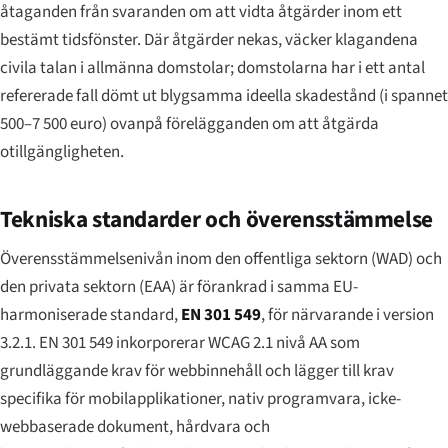
åtaganden från svaranden om att vidta åtgärder inom ett
bestämt tidsfönster. Där åtgärder nekas, väcker klagandena
civila talan i allmänna domstolar; domstolarna har i ett antal
refererade fall dömt ut blygsamma ideella skadestånd (i spannet
500–7 500 euro) ovanpå förelägganden om att åtgärda
otillgängligheten.
Tekniska standarder och överensstämmelse
Överensstämmelsenivån inom den offentliga sektorn (WAD) och
den privata sektorn (EAA) är förankrad i samma EU-
harmoniserade standard,
EN 301 549
, för närvarande i version
3.2.1. EN 301 549 inkorporerar WCAG 2.1 nivå AA som
grundläggande krav för webbinnehåll och lägger till krav
specifika för mobilapplikationer, nativ programvara, icke-
webbaserade dokument, hårdvara och