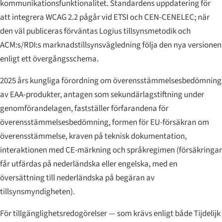
kommunikationsfunktionalitet. Standardens uppdatering för
att integrera WCAG 2.2 pågår vid ETSI och CEN-CENELEC; när
den väl publiceras förväntas Logius tillsynsmetodik och
ACM:s/RDI:s marknadstillsynsvägledning följa den nya versionen
enligt ett övergångsschema.
2025 års kungliga förordning om överensstämmelsesbedömning
av EAA-produkter, antagen som sekundärlagstiftning under
genomförandelagen, fastställer förfarandena för
överensstämmelsesbedömning, formen för EU-försäkran om
överensstämmelse, kraven på teknisk dokumentation,
interaktionen med CE-märkning och språkregimen (försäkringar
får utfärdas på nederländska eller engelska, med en
översättning till nederländska på begäran av
tillsynsmyndigheten).
För tillgänglighetsredogörelser — som krävs enligt både Tijdelijk