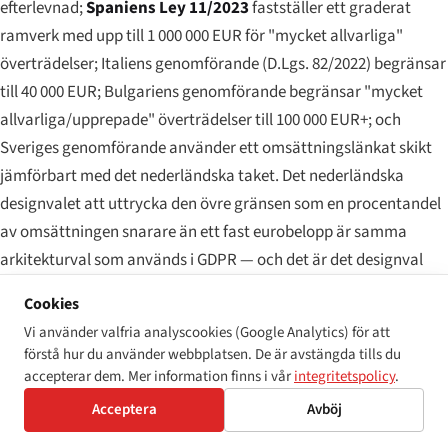
efterlevnad;
Spaniens Ley 11/2023
fastställer ett graderat
ramverk med upp till 1 000 000 EUR för "mycket allvarliga"
överträdelser; Italiens genomförande (D.Lgs. 82/2022) begränsar
till 40 000 EUR; Bulgariens genomförande begränsar "mycket
allvarliga/upprepade" överträdelser till 100 000 EUR+; och
Sveriges genomförande använder ett omsättningslänkat skikt
jämförbart med det nederländska taket. Det nederländska
designvalet att uttrycka den övre gränsen som en procentandel
av omsättningen snarare än ett fast eurobelopp är samma
arkitekturval som används i GDPR — och det är det designval
som troligast resulterar i böter som är tillräckligt stora för att
Cookies
förändra efterlevnadsbudgetarna för multinationella
Vi använder valfria analyscookies (Google Analytics) för att
tjänsteleverantörer.
förstå hur du använder webbplatsen. De är avstängda tills du
accepterar dem. Mer information finns i vår
integritetspolicy
.
Skikt 2 — civilrättsliga skadestånd efter ett CRM-yttrande
Acceptera
Avböj
(obegränsade)
Utöver det administrativa sanktionsspåret kan klaganden under