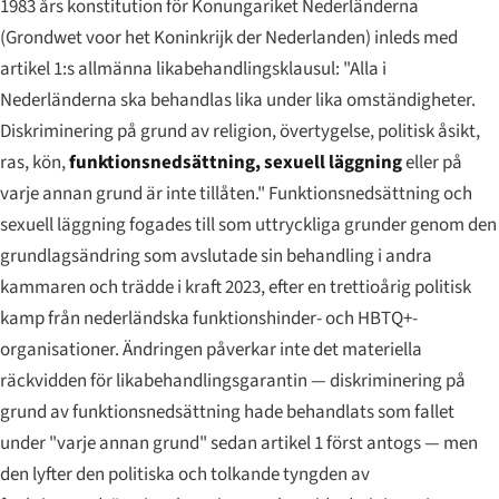
1983 års konstitution för Konungariket Nederländerna
(
Grondwet voor het Koninkrijk der Nederlanden
) inleds med
artikel 1:s allmänna likabehandlingsklausul: "Alla i
Nederländerna ska behandlas lika under lika omständigheter.
Diskriminering på grund av religion, övertygelse, politisk åsikt,
ras, kön,
funktionsnedsättning, sexuell läggning
eller på
varje annan grund är inte tillåten." Funktionsnedsättning och
sexuell läggning fogades till som uttryckliga grunder genom den
grundlagsändring som avslutade sin behandling i andra
kammaren och trädde i kraft 2023, efter en trettioårig politisk
kamp från nederländska funktionshinder- och HBTQ+-
organisationer. Ändringen påverkar inte det materiella
räckvidden för likabehandlingsgarantin — diskriminering på
grund av funktionsnedsättning hade behandlats som fallet
under "varje annan grund" sedan artikel 1 först antogs — men
den lyfter den politiska och tolkande tyngden av