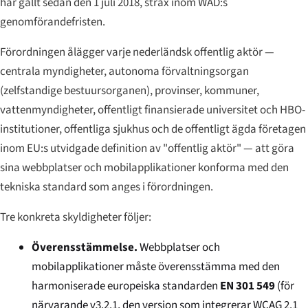
har gällt sedan den 1 juli 2018, strax inom WAD:s
genomförandefristen.
Förordningen ålägger varje nederländsk offentlig aktör —
centrala myndigheter, autonoma förvaltningsorgan
(
zelfstandige bestuursorganen
), provinser, kommuner,
vattenmyndigheter, offentligt finansierade universitet och HBO-
institutioner, offentliga sjukhus och de offentligt ägda företagen
inom EU:s utvidgade definition av "offentlig aktör" — att göra
sina webbplatser och mobilapplikationer konforma med den
tekniska standard som anges i förordningen.
Tre konkreta skyldigheter följer:
Överensstämmelse.
Webbplatser och
mobilapplikationer måste överensstämma med den
harmoniserade europeiska standarden
EN 301 549
(för
närvarande v3.2.1, den version som integrerar WCAG 2.1