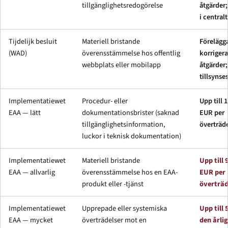
tillgänglighetsredogörelse
åtgärder;
i centralt
Tijdelijk besluit
Materiell bristande
Förelägg
(WAD)
överensstämmelse hos offentlig
korriger
webbplats eller mobilapp
åtgärder;
tillsynse
Implementatiewet
Procedur- eller
Upp till 
EAA — lätt
dokumentationsbrister (saknad
EUR per
tillgänglighetsinformation,
överträd
luckor i teknisk dokumentation)
Implementatiewet
Materiell bristande
Upp till
EAA — allvarlig
överensstämmelse hos en EAA-
EUR per
produkt eller -tjänst
överträd
Implementatiewet
Upprepade eller systemiska
Upp till 
EAA — mycket
överträdelser mot en
den årli