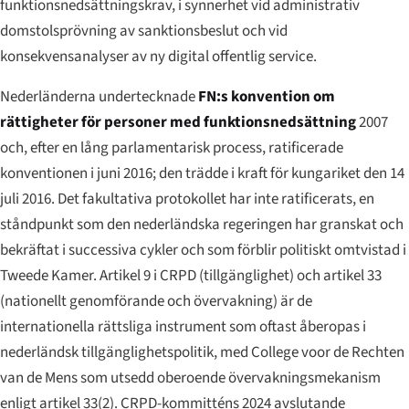
funktionsnedsättningskrav, i synnerhet vid administrativ
domstolsprövning av sanktionsbeslut och vid
konsekvensanalyser av ny digital offentlig service.
Nederländerna undertecknade
FN:s konvention om
rättigheter för personer med funktionsnedsättning
2007
och, efter en lång parlamentarisk process, ratificerade
konventionen i juni 2016; den trädde i kraft för kungariket den 14
juli 2016. Det fakultativa protokollet har inte ratificerats, en
ståndpunkt som den nederländska regeringen har granskat och
bekräftat i successiva cykler och som förblir politiskt omtvistad i
Tweede Kamer. Artikel 9 i CRPD (tillgänglighet) och artikel 33
(nationellt genomförande och övervakning) är de
internationella rättsliga instrument som oftast åberopas i
nederländsk tillgänglighetspolitik, med College voor de Rechten
van de Mens som utsedd oberoende övervakningsmekanism
enligt artikel 33(2). CRPD-kommitténs 2024 avslutande