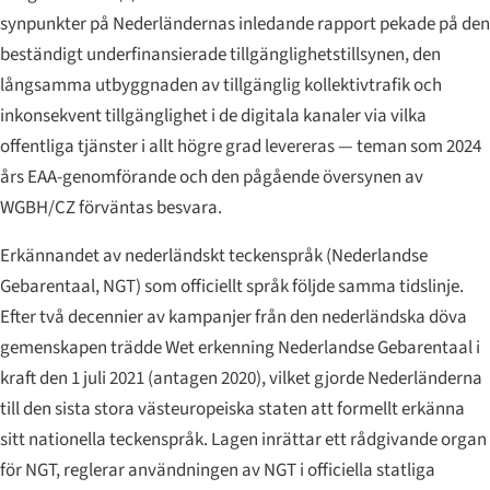
synpunkter på Nederländernas inledande rapport pekade på den
beständigt underfinansierade tillgänglighetstillsynen, den
långsamma utbyggnaden av tillgänglig kollektivtrafik och
inkonsekvent tillgänglighet i de digitala kanaler via vilka
offentliga tjänster i allt högre grad levereras — teman som 2024
års EAA-genomförande och den pågående översynen av
WGBH/CZ förväntas besvara.
Erkännandet av nederländskt teckenspråk (
Nederlandse
Gebarentaal
, NGT) som officiellt språk följde samma tidslinje.
Efter två decennier av kampanjer från den nederländska döva
gemenskapen trädde
Wet erkenning Nederlandse Gebarentaal
i
kraft den 1 juli 2021 (antagen 2020), vilket gjorde Nederländerna
till den sista stora västeuropeiska staten att formellt erkänna
sitt nationella teckenspråk. Lagen inrättar ett rådgivande organ
för NGT, reglerar användningen av NGT i officiella statliga