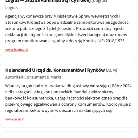
Logius — Służba Administracji Cyfrowej
(Logius)
Logius
Agencja wykonawcza przy Ministerstwie Spraw Wewnętrznych i
Stosunków Królestwa odpowiedzialna za monitorowanie zgodności
sektora publicznego z Tijdelijk besluit. Prowadzi centralny rejestr
deklaracji dostępności (toegankelijkheidsverklaringen) oraz roczny
program monitorowania zgodny z decyzją Komisji (UE) 2018/1523.
www.logius.nl
Holenderski Urząd ds. Konsumentów i Rynków
(ACM)
Autoriteit Consument & Markt
Wiodący organ nadzoru rynku według ustawy wdrażającej EAA z 2024
r. dla kategorii usług konsumenckich (handel elektroniczny,
bankowość konsumencka, usługi łączności elektronicznej) oraz dla
przekrojowego egzekwowania ochrony konsumentów. Koordynuje z
regulatorami sektorowymi w obszarach nakładających się.
www.acm.nl