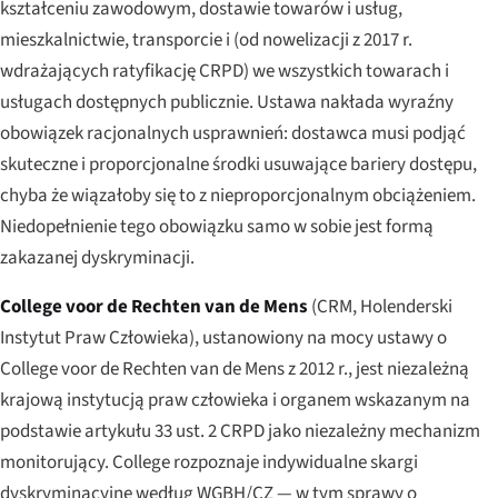
kształceniu zawodowym, dostawie towarów i usług,
mieszkalnictwie, transporcie i (od nowelizacji z 2017 r.
wdrażających ratyfikację CRPD) we wszystkich towarach i
usługach dostępnych publicznie. Ustawa nakłada wyraźny
obowiązek racjonalnych usprawnień: dostawca musi podjąć
skuteczne i proporcjonalne środki usuwające bariery dostępu,
chyba że wiązałoby się to z nieproporcjonalnym obciążeniem.
Niedopełnienie tego obowiązku samo w sobie jest formą
zakazanej dyskryminacji.
College voor de Rechten van de Mens
(CRM, Holenderski
Instytut Praw Człowieka), ustanowiony na mocy ustawy o
College voor de Rechten van de Mens z 2012 r., jest niezależną
krajową instytucją praw człowieka i organem wskazanym na
podstawie artykułu 33 ust. 2 CRPD jako niezależny mechanizm
monitorujący. College rozpoznaje indywidualne skargi
dyskryminacyjne według WGBH/CZ — w tym sprawy o