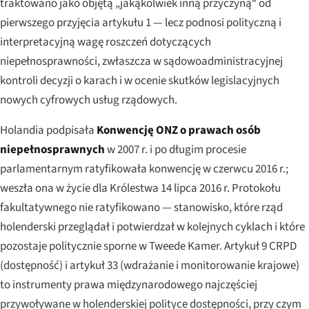
traktowano jako objętą „jakąkolwiek inną przyczyną“ od
pierwszego przyjęcia artykułu 1 — lecz podnosi polityczną i
interpretacyjną wagę roszczeń dotyczących
niepełnosprawności, zwłaszcza w sądowoadministracyjnej
kontroli decyzji o karach i w ocenie skutków legislacyjnych
nowych cyfrowych usług rządowych.
Holandia podpisała
Konwencję ONZ o prawach osób
niepełnosprawnych
w 2007 r. i po długim procesie
parlamentarnym ratyfikowała konwencję w czerwcu 2016 r.;
weszła ona w życie dla Królestwa 14 lipca 2016 r. Protokołu
fakultatywnego nie ratyfikowano — stanowisko, które rząd
holenderski przeglądał i potwierdzał w kolejnych cyklach i które
pozostaje politycznie sporne w Tweede Kamer. Artykuł 9 CRPD
(dostępność) i artykuł 33 (wdrażanie i monitorowanie krajowe)
to instrumenty prawa międzynarodowego najczęściej
przywoływane w holenderskiej polityce dostępności, przy czym