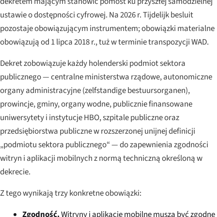
dekretem mającym stanowić pomost ku przyszłej samodzielnej
ustawie o dostępności cyfrowej. Na 2026 r. Tijdelijk besluit
pozostaje obowiązującym instrumentem; obowiązki materialne
obowiązują od 1 lipca 2018 r., tuż w terminie transpozycji WAD.
Dekret zobowiązuje każdy holenderski podmiot sektora
publicznego — centralne ministerstwa rządowe, autonomiczne
organy administracyjne (
zelfstandige bestuursorganen
),
prowincje, gminy, organy wodne, publicznie finansowane
uniwersytety i instytucje HBO, szpitale publiczne oraz
przedsiębiorstwa publiczne w rozszerzonej unijnej definicji
„podmiotu sektora publicznego“ — do zapewnienia zgodności
witryn i aplikacji mobilnych z normą techniczną określoną w
dekrecie.
Z tego wynikają trzy konkretne obowiązki:
Zgodność.
Witryny i aplikacje mobilne muszą być zgodne