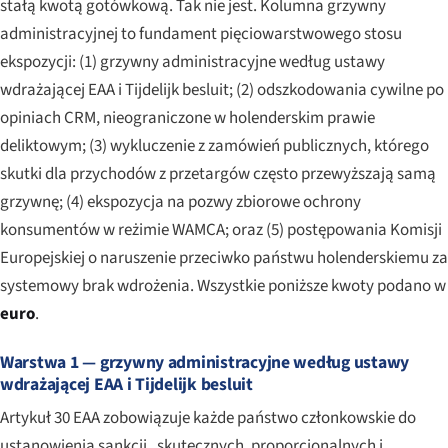
stałą kwotą gotówkową. Tak nie jest. Kolumna grzywny
administracyjnej to fundament pięciowarstwowego stosu
ekspozycji: (1) grzywny administracyjne według ustawy
wdrażającej EAA i Tijdelijk besluit; (2) odszkodowania cywilne po
opiniach CRM, nieograniczone w holenderskim prawie
deliktowym; (3) wykluczenie z zamówień publicznych, którego
skutki dla przychodów z przetargów często przewyższają samą
grzywnę; (4) ekspozycja na pozwy zbiorowe ochrony
konsumentów w reżimie WAMCA; oraz (5) postępowania Komisji
Europejskiej o naruszenie przeciwko państwu holenderskiemu za
systemowy brak wdrożenia. Wszystkie poniższe kwoty podano w
euro
.
Warstwa 1 — grzywny administracyjne według ustawy
wdrażającej EAA i Tijdelijk besluit
Artykuł 30 EAA zobowiązuje każde państwo członkowskie do
ustanowienia sankcji „skutecznych, proporcjonalnych i