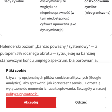
sądy cywilne
dyskryminacji ze
odszkodowania
względu na
cywilne
niepełnosprawność (w
(nieograniczone)
tym niedostępność
cyfrowa ujmowana jako
dyskryminacja)
Holenderski poziom „bardzo poważny / systemowy“ — z
pułapem 5% rocznego obrotu — sytuuje się na bardziej
stanowczym końcu unijnego spektrum. Dla porównania:
niemiecki
BFSG §37
ogranicza grzywny za pojedynczy incydent
Pliki cookie
do 100 000 €; francuska ordonansowa transpozycja z 2023 r.
Używamy opcjonalnych plików cookie analitycznych (Google
dopuszcza grzywny administracyjne do 50 000 € za niezgodny
Analytics), aby sprawdzić, jak korzystasz z serwisu. Pozostają
produkt, z karami dziennymi za trwającą niezgodność;
wyłączone do momentu ich zaakceptowania. Szczegóły w naszej
polityce prywatności
.
hiszpańska Ley 11/2023
ustanawia ramy stopniowane
sięgające 1 000 000 € za naruszenia „bardzo poważne“; włoska
Akceptuj
Odrzuć
transpozycja (D.Lgs. 82/2022) ogranicza do 40 000 €; bułgarska