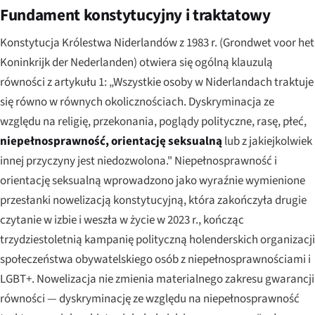
Fundament konstytucyjny i traktatowy
Konstytucja Królestwa Niderlandów z 1983 r. (
Grondwet voor het
Koninkrijk der Nederlanden
) otwiera się ogólną klauzulą
równości z artykułu 1: „Wszystkie osoby w Niderlandach traktuje
się równo w równych okolicznościach. Dyskryminacja ze
względu na religię, przekonania, poglądy polityczne, rasę, płeć,
niepełnosprawność, orientację seksualną
lub z jakiejkolwiek
innej przyczyny jest niedozwolona." Niepełnosprawność i
orientację seksualną wprowadzono jako wyraźnie wymienione
przesłanki nowelizacją konstytucyjną, która zakończyła drugie
czytanie w izbie i weszła w życie w 2023 r., kończąc
trzydziestoletnią kampanię polityczną holenderskich organizacji
społeczeństwa obywatelskiego osób z niepełnosprawnościami i
LGBT+. Nowelizacja nie zmienia materialnego zakresu gwarancji
równości — dyskryminację ze względu na niepełnosprawność