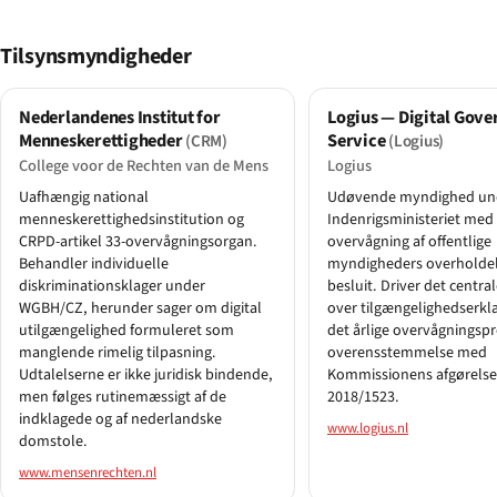
Tilsynsmyndigheder
Nederlandenes Institut for
Logius — Digital Gov
Menneskerettigheder
Service
(CRM)
(Logius)
College voor de Rechten van de Mens
Logius
Uafhængig national
Udøvende myndighed un
menneskerettighedsinstitution og
Indenrigsministeriet med 
CRPD-artikel 33-overvågningsorgan.
overvågning af offentlige
Behandler individuelle
myndigheders overholdelse
diskriminationsklager under
besluit. Driver det central
WGBH/CZ, herunder sager om digital
over tilgængelighedserkl
utilgængelighed formuleret som
det årlige overvågningsp
manglende rimelig tilpasning.
overensstemmelse med
Udtalelserne er ikke juridisk bindende,
Kommissionens afgørelse
men følges rutinemæssigt af de
2018/1523.
indklagede og af nederlandske
www.logius.nl
domstole.
www.mensenrechten.nl