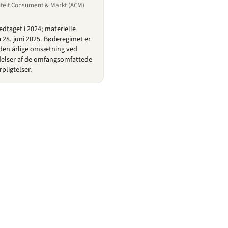
iteit Consument & Markt (ACM)
dtaget i 2024; materielle
a 28. juni 2025. Bøderegimet er
af den årlige omsætning ved
delser af de omfangsomfattede
pligtelser.