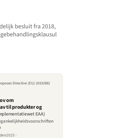
lijk besluit fra 2018,
igebehandlingsklausul
nsposes Directive (EU) 2019/882
lov om
av til produkter og
mplementatiewet EAA)
gankelijkheidsvoorschriften
n
siden2025 ·