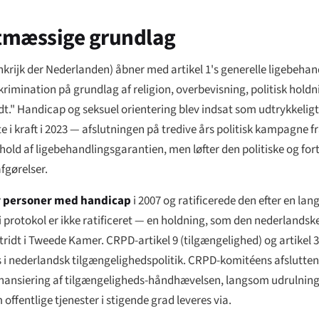
atmæssige grundlag
krijk der Nederlanden
) åbner med artikel 1's generelle ligebehand
mination på grundlag af religion, overbevisning, politisk holdni
ladt." Handicap og seksuel orientering blev indsat som udtrykkeli
 i kraft i 2023 — afslutningen på tredive års politisk kampagne 
hold af ligebehandlingsgarantien, men løfter den politiske og f
fgørelser.
r personer med handicap
i 2007 og ratificerede den efter en lan
lgfri protokol er ikke ratificeret — en holdning, som den nederlan
stridt i Tweede Kamer. CRPD-artikel 9 (tilgængelighed) og artikel
res i nederlandsk tilgængelighedspolitik. CRPD-komitéens afslutt
ansiering af tilgængeligheds-håndhævelsen, langsom udrulning a
offentlige tjenester i stigende grad leveres via.