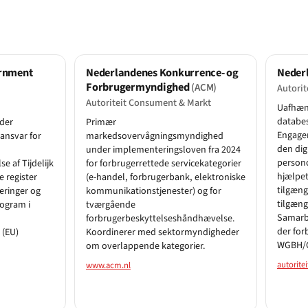
ernment
Nederlandenes Konkurrence- og
Neder
Forbrugermyndighed
(ACM)
Autori
Autoriteit Consument & Markt
Uafhæn
databe
der
Primær
Engager
ansvar for
markedsovervågningsmyndighed
den dig
under implementeringsloven fra 2024
person
 af Tijdelijk
for forbrugerrettede servicekategorier
hjælpet
e register
(e-handel, forbrugerbank, elektroniske
tilgæng
æringer og
kommunikationstjenester) og for
tilgæng
rogram i
tværgående
Samarb
forbrugerbeskyttelseshåndhævelse.
der for
 (EU)
Koordinerer med sektormyndigheder
WGBH/CZ
om overlappende kategorier.
autorite
www.acm.nl