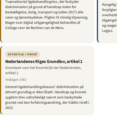
Tværsektoriel ligebehandlingslov, der forbyder
Kongelig 
diskrimination på grund af handicap inden for
forpligte
beskæftigelse, bolig, transport og (siden 2017) alle
overholde
varer og tjenesteydelser. Pligten til rimelig tilpasning;
tilgængel
klager over digital utilgængelighed behandles af
og reager
College voor de Rechten van de Mens.
Logius.
OFFENTLIG + PRIVAT
Nederlandenes Riges Grundlov, artikel 1
Grondwet voor het Koninkrijk der Nederlanden,
artikel 1
Vedtaget 1983
Generel ligebehandlingsklausul: diskrimination på
ethvert grundlag er ikke tilladt. Handicap og kronisk
sygdom blev udtrykkeligt nævnt som beskyttede
grunde ved den forfatningsændring, der trådte i kraft i
2023.