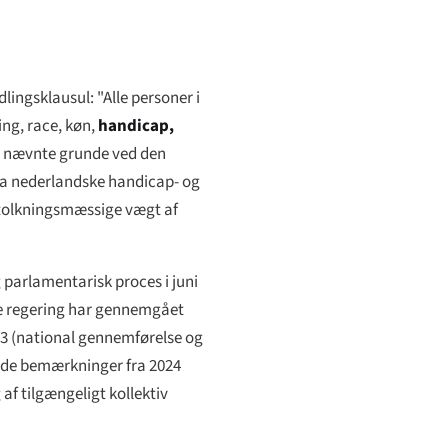
lingsklausul: "Alle personer i
ng, race, køn,
handicap,
gt nævnte grunde ved den
fra nederlandske handicap- og
ortolkningsmæssige vægt af
g parlamentarisk proces i juni
dske regering har gennemgået
 33 (national gennemførelse og
ende bemærkninger fra 2024
f tilgængeligt kollektiv