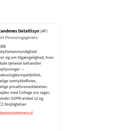
landenes Datatilsyn
(AP)
teit Persoonsgegevens
gig
skyttelsesmyndighed.
er sig om tilgængelighed, hvor
itale tjeneste behandler
oplysninger —
eknologikompatibilitet,
elige samtykkeflows,
elige privatlivsmeddelelser.
ejder med College om sager,
binder GDPR-artikel 12 og
-forpligtelser.
itpersoonsgegevens.nl