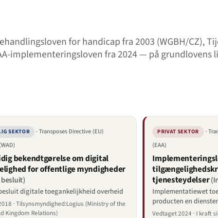
handlingsloven for handicap fra 2003 (WGBH/CZ), Tijde
AA-implementeringsloven fra 2024 — på grundlovens l
· Transposes Directive (EU)
· Tra
IG SEKTOR
PRIVAT SEKTOR
 (WAD)
(EAA)
idig bekendtgørelse om digital
Implementerings
elighed for offentlige myndigheder
tilgængelighedskr
tjenesteydelser
k besluit)
(I
 besluit digitale toegankelijkheid overheid
Implementatiewet toe
producten en dienste
018 · Tilsynsmyndighed:Logius (Ministry of the
nd Kingdom Relations)
Vedtaget 2024 · I kraft 