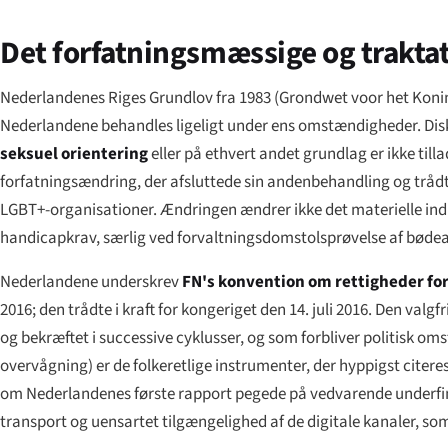
Det forfatningsmæssige og trakt
Nederlandenes Riges Grundlov fra 1983 (
Grondwet voor het Konin
Nederlandene behandles ligeligt under ens omstændigheder. Diskri
seksuel orientering
eller på ethvert andet grundlag er ikke til
forfatningsændring, der afsluttede sin andenbehandling og trådte
LGBT+-organisationer. Ændringen ændrer ikke det materielle ind
handicapkrav, særlig ved forvaltningsdomstolsprøvelse af bødea
Nederlandene underskrev
FN's konvention om rettigheder fo
2016; den trådte i kraft for kongeriget den 14. juli 2016. Den va
og bekræftet i successive cyklusser, og som forbliver politisk om
overvågning) er de folkeretlige instrumenter, der hyppigst cite
om Nederlandenes første rapport pegede på vedvarende underfin
transport og uensartet tilgængelighed af de digitale kanaler, som 