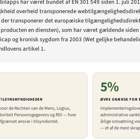
ilapps har været bundet af EN 301 549 siden 1. juli 20
ijkheid overheid
transponerede webtilgængelighedsdirekt
, der transponerer det europæiske tilgængelighedsdirekt
 producten en diensten
), som har været gældende siden 
dicap og kronisk sygdom fra 2003 (
Wet gelijke behandel
dlovens artikel 1.
5%
 TILSYNSMYNDIGHEDER
ØVRE GRÆNSE FOR 
voor de Rechten van de Mens, Logius,
Implementeringsloven
toriteit Persoonsgegevens og RDI — hver
administrative sankti
fgrænset ansvar i tilsynskortet.
årlige omsætning ve
— et af de mest skra