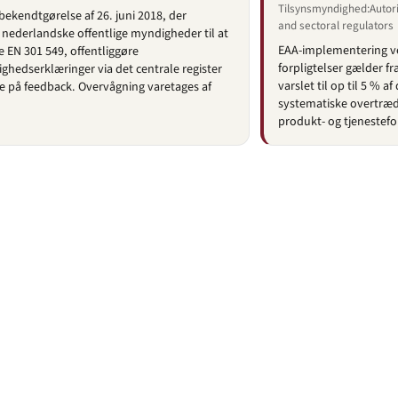
Tilsynsmyndighed:Autor
bekendtgørelse af 26. juni 2018, der
and sectoral regulators
r nederlandske offentlige myndigheder til at
EAA-implementering ve
 EN 301 549, offentliggøre
forpligtelser gælder fr
ighedserklæringer via det centrale register
varslet til op til 5 % 
e på feedback. Overvågning varetages af
systematiske overtræ
produkt- og tjenestefor