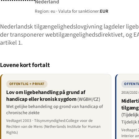
Nederland
Region: eu · Valuta for sanktioner:
EUR
Nederlandsk tilgængelighedslovgivning lagdeler ligebe
der transponerer webtilgængelighedsdirektivet, og E
artikel 1.
Lovene kort fortalt
OFFENTLIG + PRIVAT
OFFENTL
Lov om ligebehandling på grund af
2016/2102
handicap eller kronisk sygdom
(WGBH/CZ)
Midlert
Wet gelijke behandeling op grond van handicap of
tilgæng
chronische ziekte
(Tijdelij
Vedtaget 2003 · Tilsynsmyndighed:College voor de
Tijdelijk
Rechten van de Mens (Netherlands Institute for Human
Vedtaget 2
Rights)
Interior a