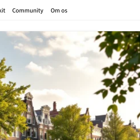
kit
Community
Om os