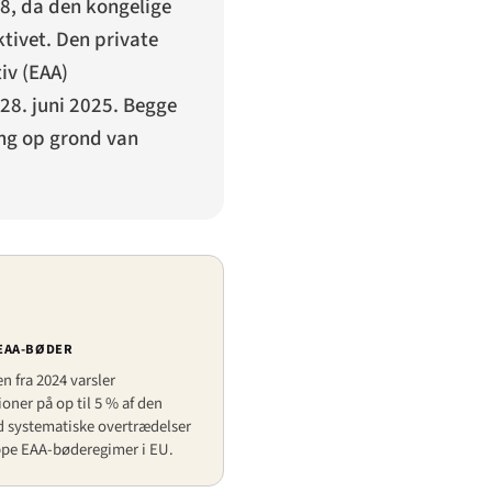
18, da den kongelige
ivet. Den private
iv (EAA)
28. juni 2025. Begge
ing op grond van
EAA-BØDER
 fra 2024 varsler
oner på op til 5 % af den
d systematiske overtrædelser
ppe EAA-bøderegimer i EU.