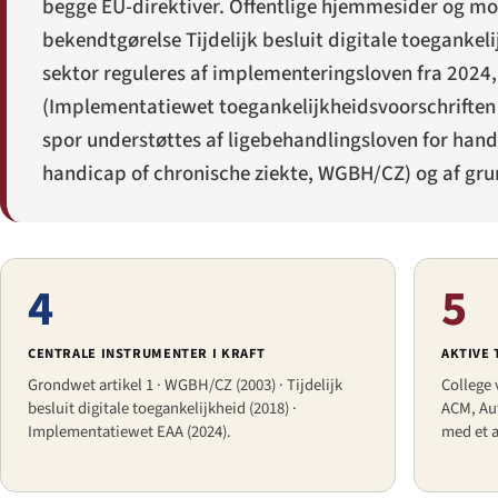
begge EU-direktiver. Offentlige hjemmesider og mob
bekendtgørelse
Tijdelijk besluit digitale toegankel
sektor reguleres af implementeringsloven fra 2024
(
Implementatiewet toegankelijkheidsvoorschriften
spor understøttes af ligebehandlingsloven for han
handicap of chronische ziekte
, WGBH/CZ) og af grun
4
5
CENTRALE INSTRUMENTER I KRAFT
AKTIVE
Grondwet artikel 1 · WGBH/CZ (2003) · Tijdelijk
College 
besluit digitale toegankelijkheid (2018) ·
ACM, Au
Implementatiewet EAA (2024).
med et a