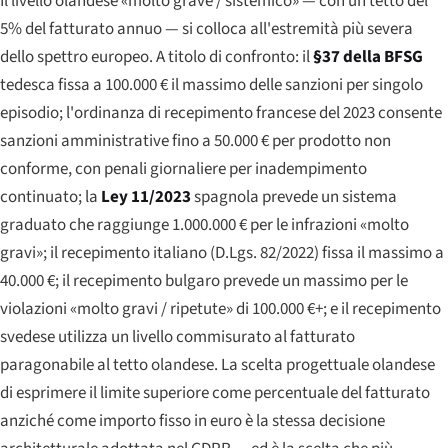
Il livello olandese «molto grave / sistemico» — con un tetto del
5% del fatturato annuo — si colloca all'estremità più severa
dello spettro europeo. A titolo di confronto: il
§37 della BFSG
tedesca fissa a 100.000 € il massimo delle sanzioni per singolo
episodio; l'ordinanza di recepimento francese del 2023 consente
sanzioni amministrative fino a 50.000 € per prodotto non
conforme, con penali giornaliere per inadempimento
continuato; la
Ley 11/2023
spagnola prevede un sistema
graduato che raggiunge 1.000.000 € per le infrazioni «molto
gravi»; il recepimento italiano (D.Lgs. 82/2022) fissa il massimo a
40.000 €; il recepimento bulgaro prevede un massimo per le
violazioni «molto gravi / ripetute» di 100.000 €+; e il recepimento
svedese utilizza un livello commisurato al fatturato
paragonabile al tetto olandese. La scelta progettuale olandese
di esprimere il limite superiore come percentuale del fatturato
anziché come importo fisso in euro è la stessa decisione