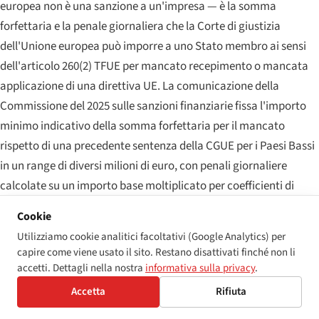
europea non è una sanzione a un'impresa — è la somma
forfettaria e la penale giornaliera che la Corte di giustizia
dell'Unione europea può imporre a uno Stato membro ai sensi
dell'articolo 260(2) TFUE per mancato recepimento o mancata
applicazione di una direttiva UE. La comunicazione della
Commissione del 2025 sulle sanzioni finanziarie fissa l'importo
minimo indicativo della somma forfettaria per il mancato
rispetto di una precedente sentenza della CGUE per i Paesi Bassi
in un range di diversi milioni di euro, con penali giornaliere
calcolate su un importo base moltiplicato per coefficienti di
gravità e durata. I Paesi Bassi hanno storicamente mantenuto
Cookie
un forte livello di recepimento della WAD e non sono stati
Utilizziamo cookie analitici facoltativi (Google Analytics) per
oggetto di procedure d'infrazione aperte in materia di
capire come viene usato il sito. Restano disattivati finché non li
accessibilità; il rischio correlato alla EAA rimane un dossier da
accetti. Dettagli nella nostra
informativa sulla privacy
.
seguire con attenzione per il periodo 2026–2028 per qualsiasi
Accetta
Rifiuta
Stato membro in cui l'infrastruttura nazionale di applicazione