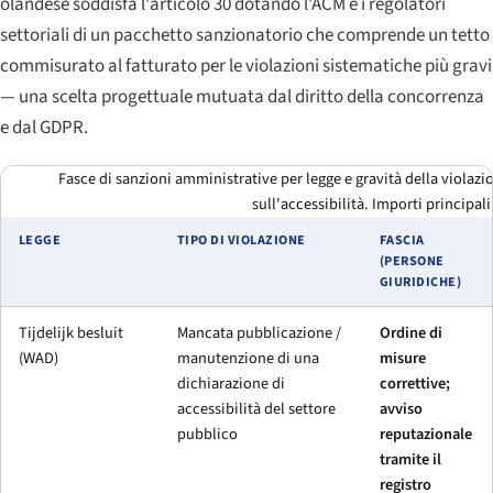
olandese soddisfa l'articolo 30 dotando l'ACM e i regolatori
settoriali di un pacchetto sanzionatorio che comprende un tetto
commisurato al fatturato per le violazioni sistematiche più gravi
— una scelta progettuale mutuata dal diritto della concorrenza
e dal GDPR.
Fasce di sanzioni amministrative per legge e gravità della violazi
sull'accessibilità. Importi principali
LEGGE
TIPO DI VIOLAZIONE
FASCIA
(PERSONE
GIURIDICHE)
Tijdelijk besluit
Mancata pubblicazione /
Ordine di
(WAD)
manutenzione di una
misure
dichiarazione di
correttive;
accessibilità del settore
avviso
pubblico
reputazionale
tramite il
registro