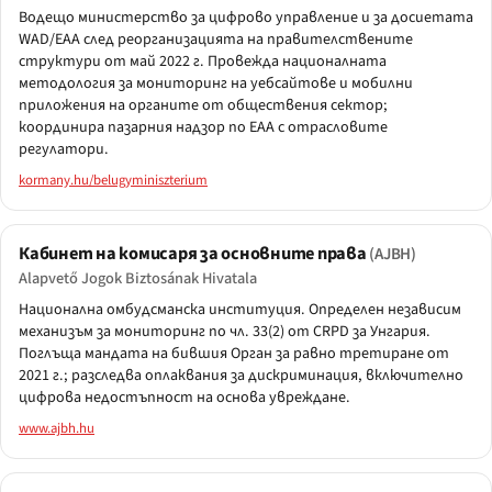
Водещо министерство за цифрово управление и за досиетата
WAD/EAA след реорганизацията на правителствените
структури от май 2022 г. Провежда националната
методология за мониторинг на уебсайтове и мобилни
приложения на органите от обществения сектор;
координира пазарния надзор по EAA с отрасловите
регулатори.
kormany.hu/belugyminiszterium
Кабинет на комисаря за основните права
(AJBH)
Alapvető Jogok Biztosának Hivatala
Национална омбудсманска институция. Определен независим
механизъм за мониторинг по чл. 33(2) от CRPD за Унгария.
Поглъща мандата на бившия Орган за равно третиране от
2021 г.; разследва оплаквания за дискриминация, включително
цифрова недостъпност на основа увреждане.
www.ajbh.hu