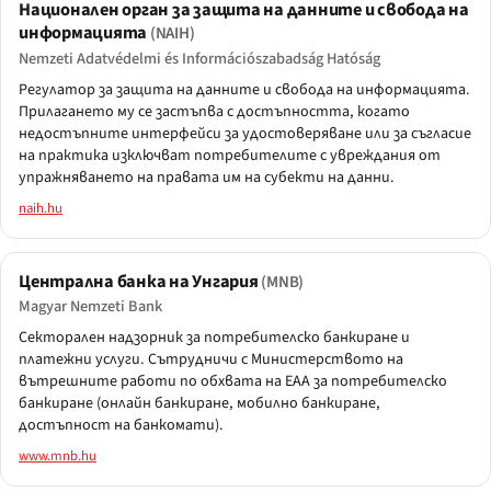
Национален орган за защита на данните и свобода на
информацията
(NAIH)
Nemzeti Adatvédelmi és Információszabadság Hatóság
Регулатор за защита на данните и свобода на информацията.
Прилагането му се застъпва с достъпността, когато
недостъпните интерфейси за удостоверяване или за съгласие
на практика изключват потребителите с увреждания от
упражняването на правата им на субекти на данни.
naih.hu
Централна банка на Унгария
(MNB)
Magyar Nemzeti Bank
Секторален надзорник за потребителско банкиране и
платежни услуги. Сътрудничи с Министерството на
вътрешните работи по обхвата на EAA за потребителско
банкиране (онлайн банкиране, мобилно банкиране,
достъпност на банкомати).
www.mnb.hu