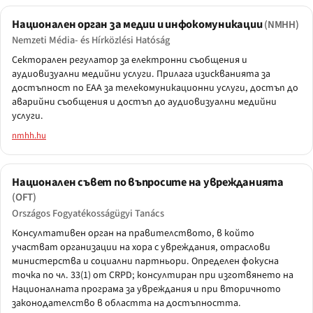
Национален орган за медии и инфокомуникации
(NMHH)
Nemzeti Média- és Hírközlési Hatóság
Секторален регулатор за електронни съобщения и
аудиовизуални медийни услуги. Прилага изискванията за
достъпност по EAA за телекомуникационни услуги, достъп до
аварийни съобщения и достъп до аудиовизуални медийни
услуги.
nmhh.hu
Национален съвет по въпросите на уврежданията
(OFT)
Országos Fogyatékosságügyi Tanács
Консултативен орган на правителството, в който
участват организации на хора с увреждания, отраслови
министерства и социални партньори. Определен фокусна
точка по чл. 33(1) от CRPD; консултиран при изготвянето на
Националната програма за увреждания и при вторичното
законодателство в областта на достъпността.