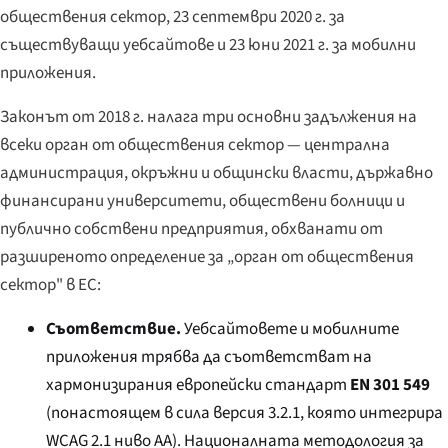
обществения сектор, 23 септември 2020 г. за
съществуващи уебсайтове и 23 юни 2021 г. за мобилни
приложения.
Законът от 2018 г. налага три основни задължения на
всеки орган от обществения сектор — централна
администрация, окръжни и общински власти, държавно
финансирани университети, обществени болници и
публично собствени предприятия, обхванати от
разширеното определение за „орган от обществения
сектор" в ЕС:
Съответствие.
Уебсайтовете и мобилните
приложения трябва да съответстват на
хармонизирания европейски стандарт
EN 301 549
(понастоящем в сила версия 3.2.1, която интегрира
WCAG 2.1 ниво AA). Националната методология за