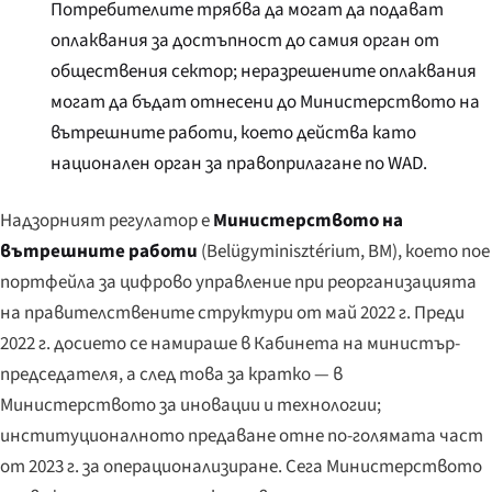
Потребителите трябва да могат да подават
оплаквания за достъпност до самия орган от
обществения сектор; неразрешените оплаквания
могат да бъдат отнесени до Министерството на
вътрешните работи, което действа като
национален орган за правоприлагане по WAD.
Надзорният регулатор е
Министерството на
вътрешните работи
(
Belügyminisztérium
, BM), което пое
портфейла за цифрово управление при реорганизацията
на правителствените структури от май 2022 г. Преди
2022 г. досието се намираше в Кабинета на министър-
председателя, а след това за кратко — в
Министерството за иновации и технологии;
институционалното предаване отне по-голямата част
от 2023 г. за операционализиране. Сега Министерството