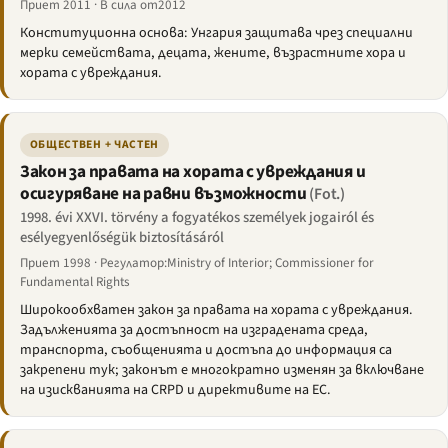
Приет 2011 · В сила от2012
Конституционна основа: Унгария защитава чрез специални
мерки семействата, децата, жените, възрастните хора и
хората с увреждания.
ОБЩЕСТВЕН + ЧАСТЕН
Закон за правата на хората с увреждания и
осигуряване на равни възможности
(Fot.)
1998. évi XXVI. törvény a fogyatékos személyek jogairól és
esélyegyenlőségük biztosításáról
Приет 1998 · Регулатор:Ministry of Interior; Commissioner for
Fundamental Rights
Широкообхватен закон за правата на хората с увреждания.
Задълженията за достъпност на изградената среда,
транспорта, съобщенията и достъпа до информация са
закрепени тук; законът е многократно изменян за включване
на изискванията на CRPD и директивите на ЕС.