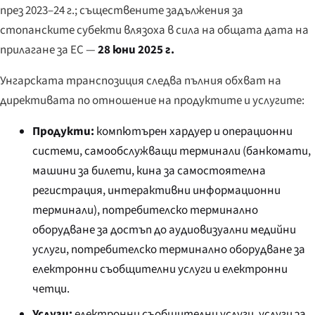
през 2023–24 г.; съществените задължения за
стопанските субекти влязоха в сила на общата дата на
прилагане за ЕС —
28 юни 2025 г.
Унгарската транспозиция следва пълния обхват на
директивата по отношение на продуктите и услугите:
Продукти:
компютърен хардуер и операционни
системи, самообслужващи терминали (банкомати,
машини за билети, кина за самостоятелна
регистрация, интерактивни информационни
терминали), потребителско терминално
оборудване за достъп до аудиовизуални медийни
услуги, потребителско терминално оборудване за
електронни съобщителни услуги и електронни
четци.
Услуги:
електронни съобщителни услуги, услуги за