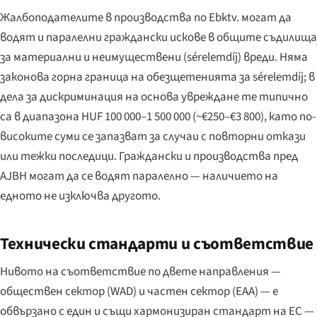
Жалбоподателите в производства по Ebktv. могат да
водят и паралелни граждански искове в общите съдилища
за материални и неимуществени (sérelemdíj) вреди. Няма
законова горна граница на обезщетенията за sérelemdíj; в
дела за дискриминация на основа увреждане те типично
са в диапазона HUF 100 000–1 500 000 (~€250–€3 800), като по-
високите суми се запазват за случаи с повторни откази
или тежки последици. Граждански и производства пред
AJBH могат да се водят паралелно — наличието на
едното не изключва другото.
Технически стандарти и съответствие
Нивото на съответствие по двете направления —
обществен сектор (WAD) и частен сектор (EAA) — е
обвързано с един и същи хармонизиран стандарт на ЕС —