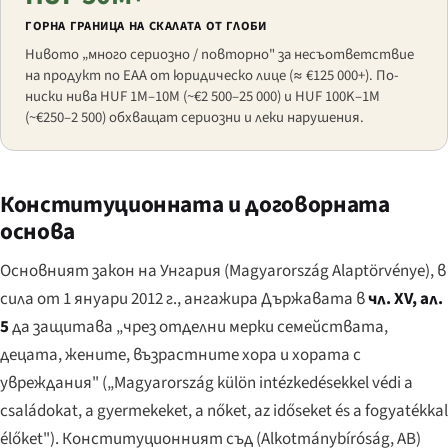
ГОРНА ГРАНИЦА НА СКАЛАТА ОТ ГЛОБИ
Нивото „много сериозно / повторно" за несъответствие
на продукт по EAA от юридическо лице (≈ €125 000+). По-
ниски нива HUF 1M–10M (~€2 500–25 000) и HUF 100K–1M
(~€250–2 500) обхващат сериозни и леки нарушения.
Конституционната и договорната
основа
Основният закон на Унгария (
Magyarország Alaptörvénye
), в
сила от 1 януари 2012 г., ангажира Държавата в
чл. XV, ал.
5
да защитава „чрез отделни мерки семействата,
децата, жените, възрастните хора и хората с
увреждания" (
„Magyarország külön intézkedésekkel védi a
családokat, a gyermekeket, a nőket, az időseket és a fogyatékkal
élőket"
). Конституционният съд (
Alkotmánybíróság
, AB)