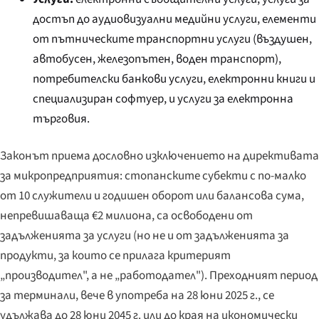
достъп до аудиовизуални медийни услуги, елементи
от пътническите транспортни услуги (въздушен,
автобусен, железопътен, воден транспорт),
потребителски банкови услуги, електронни книги и
специализиран софтуер, и услуги за електронна
търговия.
Законът приема дословно изключението на директивата
за микропредприятия: стопанските субекти с по-малко
от 10 служители и годишен оборот или балансова сума,
непревишаваща €2 милиона, са освободени от
задълженията за услуги (но не и от задълженията за
продукти, за които се прилага критерият
„производител", а не „работодател"). Преходният период
за терминали, вече в употреба на 28 юни 2025 г., се
удължава до 28 юни 2045 г. или до края на икономически