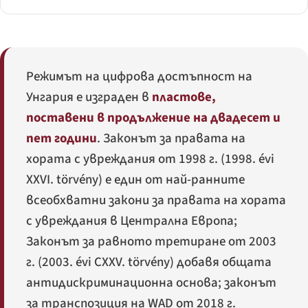
Режимът на цифрова достъпност на
Унгария е изграден в
пластове,
поставени в продължение на двадесет и
пет години
. Законът за правата на
хората с увреждания от 1998 г. (
1998. évi
XXVI. törvény
) е един от най-ранните
всеобхватни закони за правата на хората
с увреждания в Централна Европа;
Законът за равното третиране от 2003
г. (
2003. évi CXXV. törvény
) добавя общата
антидискриминационна основа; законът
за транспозиция на WAD от 2018 г.