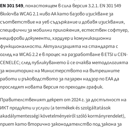
EN 301 549
, понастоящем в сила версия 3.2.1. EN 301 549
включва WCAG 2.1 ниво AA като базово изискване за
съответствие на уеб съдържание и добавя изисквания,
специфични за мобилни приложения, естествен софтуер,
нецифрови документи, хардуер и комуникационни
функционалности. Актуализацията на стандарта с
оглед на WCAG 2.2 е в процес на разработване в ETSI и CEN-
CENELEC; след публикуването й се очаква методологията
за мониторинг на Министерството на вътрешните
работи и ръководството за пазарен надзор по EAA да
проследят новата версия по преходен график.
Правителственият декрет от 2024 г. за достъпност на
ИКТ продукти и услуги (
a termékek és szolgáltatások
akadálymentességi követelményeiről szóló kormányrendelet
),
приет като вторично законодателство под закона за