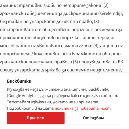
административни глоби по четирите закона; (2)
граждански обезщетения за дискриминация (sérelemdíj),
без таван по унгарското деликтно право; (3)
отстраняване от обществени поръчки, с последици за
приходите от обществени поръчки, които нерядко
многократно надвишават самата глоба; (4) защита на
потребители / колективни иски в рамките на общото
гражданскопроцесуално право; и (5) производства на ЕК
срещу унгарската държава за системно неизпълнение,
намиращи се извън националния режим, но упражняващи
Бисквитки
политически натиск върху националните регулатори за
Използваме незадължителни аналитични бисквитки
по-агресивно правоприлагане. По-долу основните суми са
(Google Analytics), за да разберем как се използва сайтът.
представени в
унгарски форинти (HUF)
с референтни
Те остават изключени, докато не ги приемете.
Подробности в нашата
политика за поверителност
.
стойности в евро при ориентировъчен курс ~HUF 400 / €1
(Унгария остава извън еврозоната и няма обявена дата
Приемам
Отказвам
за присъединяване за 2026–28 г.).