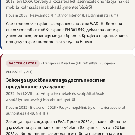
2018. évi LXXV. törvény a közszférabeli szervezetek honlapjainak és
mobilalkalmazásainak akadálymentesítéséről
Приет 2018 · Регулатор:Ministry of Interior (Belügyminisztérium)
Самостоятелен закон за транспозиция на WAD. Нивото на
съответствие е обвързано с EN 301 549; декларациите за
достъпност, механизмът за обратна връзка и националната
процедура за мониторинг са уредени в него.
· Transposes Directive (EU) 2019/882 (European
ЧАСТЕН СЕКТОР
Accessibility Act)
Закон за изискванията за достъпност на
продуктите и услугите
2022. évi LXVIII. törvény a termékek és szolgáltatások
akadálymentességi követelményeiről
Приет 2022 · В сила от2025 · Регулатор:Ministry of Interior; sectoral
authorities (MNB, NMHH)
Закон за транспозиция на EAA. Приет 2022 г., съществените
задължения за стопанските субекти влизат в сила от 28 юни
2025 г.; вторичното законодателство за пазарен надзор и