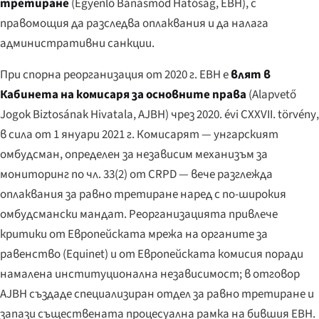
третиране
(
Egyenlő Bánásmód Hatóság
, EBH), с
правомощия да разследва оплаквания и да налага
административни санкции.
При спорна реорганизация от 2020 г. EBH е
влят в
Кабинета на комисаря за основните права
(
Alapvető
Jogok Biztosának Hivatala
, AJBH) чрез
2020. évi CXXVII. törvény
,
в сила от 1 януари 2021 г. Комисарят — унгарският
омбудсман, определен за независим механизъм за
мониторинг по чл. 33(2) от CRPD — вече разглежда
оплаквания за равно третиране наред с по-широкия
омбудсмански мандат. Реорганизацията привлече
критики от Европейската мрежа на органите за
равенство (Equinet) и от Европейската комисия поради
намалена институционална независимост; в отговор
AJBH създаде специализиран отдел за равно третиране и
запази съществената процесуална рамка на бившия EBH.