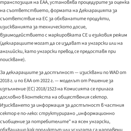
транспозиция на EAA, установява процедурите за оценка
на съответствието, формата на Декларацията за
съответствие на ЕС за обхванатите продукти,
изискванията за техническото досие,
взаимодействието с маркировката CE и езиковия режим
(декларациите могат да се издават на унгарски или на
английски, като унгарски превод се предоставя при
поискване).
За декларациите за достъпност — изисквани по WAD от
2018 г. и по EAA от 2022 г. — моделът от Решение за
изпълнение (ЕС) 2018/1523 на Комисията се прилага
дословно в контекста на обществения сектор.
Изискването за информация за достъпност в частния
сектор е по-леко: структурирано „информационно
съобщение за потребителите" на ясен унгарски,
обхващащо как продуктът или услугата са направени