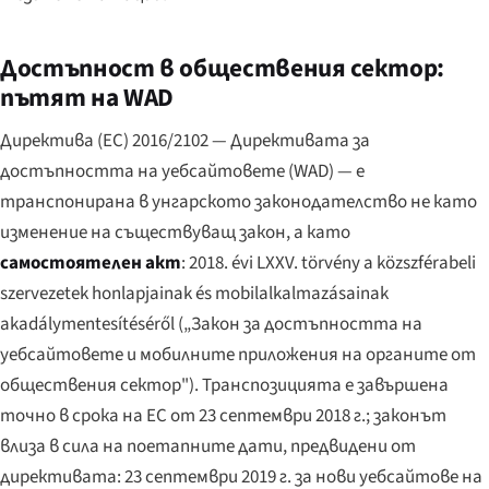
Достъпност в обществения сектор:
пътят на WAD
Директива (ЕС) 2016/2102 — Директивата за
достъпността на уебсайтовете (WAD) — е
транспонирана в унгарското законодателство не като
изменение на съществуващ закон, а като
самостоятелен акт
:
2018. évi LXXV. törvény a közszférabeli
szervezetek honlapjainak és mobilalkalmazásainak
akadálymentesítéséről
(„Закон за достъпността на
уебсайтовете и мобилните приложения на органите от
обществения сектор"). Транспозицията е завършена
точно в срока на ЕС от 23 септември 2018 г.; законът
влиза в сила на поетапните дати, предвидени от
директивата: 23 септември 2019 г. за нови уебсайтове на