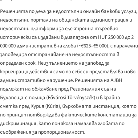
Решенията по дела за недостъпни онлайн банкови услуги,
недостъпни портали на общинската администрация и
недостъпни платформи за електронна търговия
исторически са издавани в диапазона от HUF 250 000 до 2
000 000 административна глоба (~€625–€5 000), с паралелни
заповеди за отстраняване на недостъпността в
определен срок. Неизпълнението на заповед за
коригиращи действия само по себе си представлява ново
административно нарушение. Решенията на AJBH
подлежат на обжалване пред Регионалния съд на
Будапеща-столица (
Fővárosi Törvényszék
) и в крайна
сметка пред Курия (
Kúria
), върховната инстанция, която
по принцип потвърждава фактическите констатации за
дискриминация, като понякога намалява глобата по
съображения за пропорционалност.