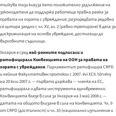
тълкува тази клауза като положително задължение на
законодателя да поддържа работеща правна рамка за
правата на хората с увреждания; разпоредбата редовно
се цитира заедно с чл. XV, ал. 2 (равно третиране) в дела за
дискриминация на основа увреждане, достигащи до
върховните съдилища.
Унгария е сред
най-ранните подписали и
ратифицирали Конвенцията на ООН за правата на
хората с увреждания
. Парламентът ратифицира CRPD
и нейния Факултативен протокол с
2007. évi XCII. törvény
на 20 юли 2007 г. — първата държава — членка на ЕС,
ратифицирала и двата инструмента едновременно.
Конвенцията влезе в сила за Унгария на 3 май 2008 г. —
датата на общото влизане в сила на конвенцията. Чл. 9
от CRPD (достъпност) и чл. 33 (национално изпълнение и