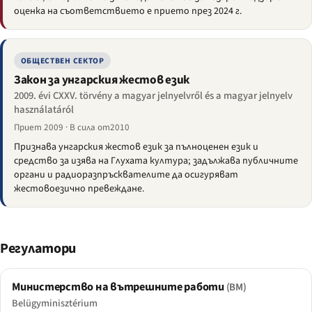
оценка на съответствието е прието през 2024 г.
ОБЩЕСТВЕН СЕКТОР
Закон за унгарския жестов език
2009. évi CXXV. törvény a magyar jelnyelvről és a magyar jelnyelv
használatáról
Приет 2009 · В сила от2010
Признава унгарския жестов език за пълноценен език и
средство за изява на Глухата култура; задължава публичните
органи и радиоразпръсквателите да осигуряват
жестовоезично превеждане.
Регулатори
Министерство на вътрешните работи
(BM)
Belügyminisztérium