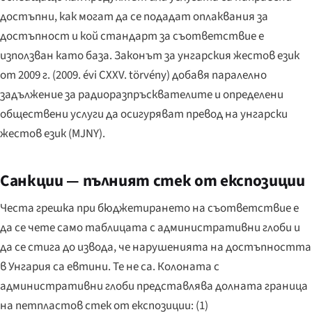
достъпни, как могат да се подадат оплаквания за
достъпност и кой стандарт за съответствие е
използван като база. Законът за унгарския жестов език
от 2009 г. (
2009. évi CXXV. törvény
) добавя паралелно
задължение за радиоразпръсквателите и определени
обществени услуги да осигуряват превод на унгарски
жестов език (MJNY).
Санкции — пълният стек от експозиции
Честа грешка при бюджетирането на съответствие е
да се чете само таблицата с административни глоби и
да се стига до извода, че нарушенията на достъпността
в Унгария са евтини. Те не са. Колоната с
административни глоби представлява долната граница
на петпластов стек от експозиции: (1)