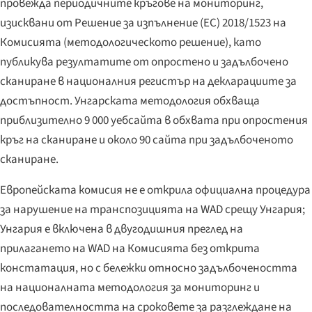
провежда периодичните кръгове на мониторинг,
изисквани от Решение за изпълнение (ЕС) 2018/1523 на
Комисията (методологическото решение), като
публикува резултатите от опростено и задълбочено
сканиране в националния регистър на декларациите за
достъпност. Унгарската методология обхваща
приблизително 9 000 уебсайта в обхвата при опростения
кръг на сканиране и около 90 сайта при задълбоченото
сканиране.
Европейската комисия не е открила официална процедура
за нарушение на транспозицията на WAD срещу Унгария;
Унгария е включена в двугодишния преглед на
прилагането на WAD на Комисията без открита
констатация, но с бележки относно задълбочеността
на националната методология за мониторинг и
последователността на сроковете за разглеждане на