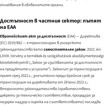
оплаквания в обхванатите органи.
Достъпност в частния сектор: пътят
на EAA
Европейският акт за достъпност
(EAA) — Директива
(ЕС) 2019/882 — е транспониран в унгарското
законодателство като
самостоятелен закон
:
2022. évi
LXVIII. törvény a termékek és szolgáltatások akadálymentességi
követelményeiről
(„Закон за изискванията за достъпност
на продуктите и услугите"). Законът за транспозиция е
приет през 2022 г., значително преди крайния срок за
транспозиция на директивата от 28 юни 2022 г.;
вторичното законодателство (правителствени
декрети за техническо съответствие, процедура за
пазарен надзор и оценка на съответствието) последва