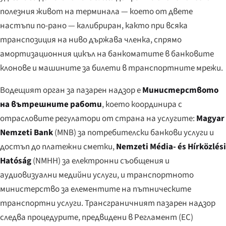
полезния живот на терминала — което от двете
настъпи по-рано — калибриран, както при всяка
транспозиция на ниво държава членка, спрямо
амортизационния цикъл на банкоматите в банковите
клонове и машините за билети в транспортните мрежи.
Водещият орган за пазарен надзор е
Министерството
на вътрешните работи
, което координира с
отрасловите регулатори от страна на услугите:
Magyar
Nemzeti Bank
(MNB) за потребителски банкови услуги и
достъп до платежни сметки,
Nemzeti Média- és Hírközlési
Hatóság
(NMHH) за електронни съобщения и
аудиовизуални медийни услуги, и транспортното
министерство за елементите на пътническите
транспортни услуги. Трансграничният пазарен надзор
следва процедурите, предвидени в Регламент (ЕС)