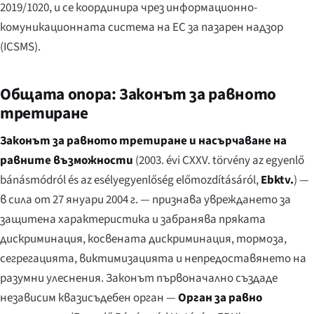
2019/1020, и се координира чрез информационно-
комуникационната система на ЕС за пазарен надзор
(ICSMS).
Общата опора: Законът за равното
третиране
Законът за равното третиране и насърчаване на
равните възможности
(
2003. évi CXXV. törvény az egyenlő
bánásmódról és az esélyegyenlőség előmozdításáról
,
Ebktv.
) —
в сила от 27 януари 2004 г. — признава увреждането за
защитена характеристика и забранява пряката
дискриминация, косвената дискриминация, тормоза,
сегрегацията, виктимизацията и непредоставянето на
разумни улеснения. Законът първоначално създаде
независим квазисъдебен орган —
Орган за равно