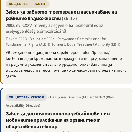
ОБЩЕСТВЕН + ЧАСТЕН
Закон за равното третиране и насърчаване на
равните възможности
(Ebktv.)
2003. évi CXXV. törvény az egyenlő bánásmódról és az
esélyegyenlőség előmozdításáról
Приет 2003 · В сила от2004 · Регулатор:Commissioner for
Fundamental Rights (AJBH); formerly Equal Treatment Authority (EBH)
Увреждането е защитена характеристика. Пряката/
косвената дискриминация, тормозът и непредоставянето
на разумни улеснения са ясно уредени; оплакванията за
цифрова недостъпност рутинно се насочват по реда на този
закон.
· Transposes Directive (EU) 2016/2102 (Web
ОБЩЕСТВЕН СЕКТОР
Accessibility Directive)
Закон за достъпността на уебсайтовете и
мобилните приложения на органите от
обществения сектор