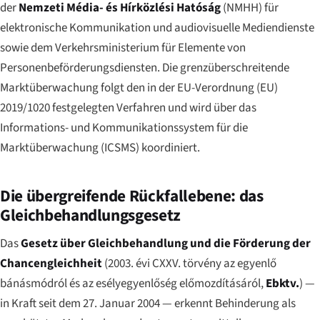
der
Nemzeti Média- és Hírközlési Hatóság
(NMHH) für
elektronische Kommunikation und audiovisuelle Mediendienste
sowie dem Verkehrsministerium für Elemente von
Personenbeförderungsdiensten. Die grenzüberschreitende
Marktüberwachung folgt den in der EU-Verordnung (EU)
2019/1020 festgelegten Verfahren und wird über das
Informations- und Kommunikationssystem für die
Marktüberwachung (ICSMS) koordiniert.
Die übergreifende Rückfallebene: das
Gleichbehandlungsgesetz
Das
Gesetz über Gleichbehandlung und die Förderung der
Chancengleichheit
(
2003. évi CXXV. törvény az egyenlő
bánásmódról és az esélyegyenlőség előmozdításáról
,
Ebktv.
) —
in Kraft seit dem 27. Januar 2004 — erkennt Behinderung als