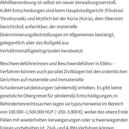
Abhilfeanordnung ist selbst ein neuer Verwaltungsverstoß.
AJBH-Entscheidungen sind beim Hauptstadtgericht (
Fővárosi
Törvényszék
) und letztlich bei der Kúria (
Kúria
), dem Obersten
Gerichtshof, anfechtbar, der materielle
Diskriminierungsfeststellungen im Allgemeinen bestätigt,
gelegentlich aber das Bußgeld aus
Verhältnismäßigkeitsgründen herabsetzt.
Beschwerdeführerinnen und Beschwerdeführer in Ebktv.-
Verfahren können auch parallel Zivilklagen bei den ordentlichen
Gerichten auf materielle und immaterielle
Schadensersatzleistungen (sérelemdíj) erheben. Es gibt keine
gesetzliche Obergrenze für sérelemdíj-Entschädigungen; in
Behindertenrechtssachen lagen sie typischerweise im Bereich
von 100.000–1.500.000 HUF (~250–3.800 €), wobei das obere Ende
Fällen mit wiederholten Verweigerungen oder schwerwiegenden
Folgen vorbehalten ist. Zivil- und AJBH-Verfahren können