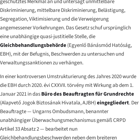
geschütztes Merkmal an und untersagt unmittelbare
Diskriminierung, mittelbare Diskriminierung, Belästigung,
Segregation, Viktimisierung und die Verweigerung
angemessener Vorkehrungen. Das Gesetz schuf ursprünglich
eine unabhängige quasi-justitielle Stelle, die
Gleichbehandlungsbehörde
(
Egyenlő Bánásmód Hatóság
,
EBH), mit der Befugnis, Beschwerden zu untersuchen und
Verwaltungssanktionen zu verhängen.
In einer kontroversen Umstrukturierung des Jahres 2020 wurde
die EBH durch
2020. évi CXXVII. törvény
mit Wirkung ab dem 1.
Januar 2021 in das
Büro des Beauftragten für Grundrechte
(
Alapvető Jogok Biztosának Hivatala
, AJBH)
eingegliedert
. Der
Beauftragte — Ungarns Ombudsmann, benannter
unabhängiger Überwachungsmechanismus gemäß CRPD
Artikel 33 Absatz 2 — bearbeitet nun
Gleichbehandlungsbeschwerden neben dem breiteren