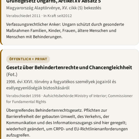
Grundgesetz Ungarns, Artikel XV Absatz 5
Magyarország Alaptörvénye, XV. cikk (5) bekezdés
Verabschiedet 2011 · In Kraft seit2012
Verfassungsrechtlicher Anker: Ungarn schützt durch gesonderte
Maßnahmen Familien, Kinder, Frauen, ältere Menschen und
Menschen mit Behinderungen.
ÖFFENTLICH + PRIVAT
Gesetz über Behindertenrechte und Chancengleichheit
(Fot.)
1998. évi XXVI. törvény a fogyatékos személyek jogairól és
esélyegyenlőségük biztosításáról
Verabschiedet 1998 · Aufsichtsbehörde:Ministry of Interior; Commissioner
for Fundamental Rights
Übergreifendes Behindertenrechtsgesetz. Pflichten zur
Barrierefreiheit der gebauten Umwelt, des Verkehrs, der
Kommunikation und des Informationszugangs sind hier geregelt;
wiederholt geändert, um CRPD- und EU-Richtlinienanforderungen
aufzugreifen.