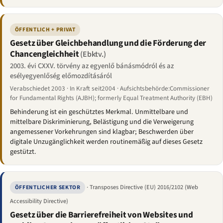
ÖFFENTLICH + PRIVAT
Gesetz über Gleichbehandlung und die Förderung der
Chancengleichheit
(Ebktv.)
2003. évi CXXV. törvény az egyenlő bánásmódról és az
esélyegyenlőség előmozdításáról
Verabschiedet 2003 · In Kraft seit2004 · Aufsichtsbehörde:Commissioner
for Fundamental Rights (AJBH); formerly Equal Treatment Authority (EBH)
Behinderung ist ein geschütztes Merkmal. Unmittelbare und
mittelbare Diskriminierung, Belästigung und die Verweigerung
angemessener Vorkehrungen sind klagbar; Beschwerden über
digitale Unzugänglichkeit werden routinemäßig auf dieses Gesetz
gestützt.
· Transposes Directive (EU) 2016/2102 (Web
ÖFFENTLICHER SEKTOR
Accessibility Directive)
Gesetz über die Barrierefreiheit von Websites und