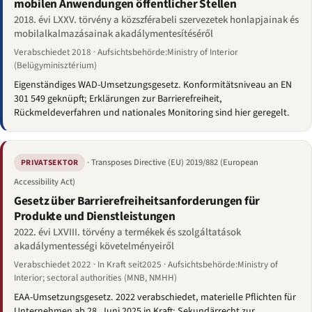
mobilen Anwendungen öffentlicher Stellen
2018. évi LXXV. törvény a közszférabeli szervezetek honlapjainak és
mobilalkalmazásainak akadálymentesítéséről
Verabschiedet 2018 · Aufsichtsbehörde:Ministry of Interior
(Belügyminisztérium)
Eigenständiges WAD-Umsetzungsgesetz. Konformitätsniveau an EN
301 549 geknüpft; Erklärungen zur Barrierefreiheit,
Rückmeldeverfahren und nationales Monitoring sind hier geregelt.
· Transposes Directive (EU) 2019/882 (European
PRIVATSEKTOR
Accessibility Act)
Gesetz über Barrierefreiheitsanforderungen für
Produkte und Dienstleistungen
2022. évi LXVIII. törvény a termékek és szolgáltatások
akadálymentességi követelményeiről
Verabschiedet 2022 · In Kraft seit2025 · Aufsichtsbehörde:Ministry of
Interior; sectoral authorities (MNB, NMHH)
EAA-Umsetzungsgesetz. 2022 verabschiedet, materielle Pflichten für
Unternehmen ab 28. Juni 2025 in Kraft; Sekundärrecht zur