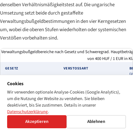
denselben Verhältnismäßigkeitstest auf. Die ungarische
Umsetzung setzt beide durch gestaffelte
Verwaltungsbußgeldbestimmungen in den vier Kerngesetzen
um, wobei die oberen Stufen wiederholten oder systemischen
Verstößen vorbehalten sind.
Verwaltungsbußgeldbereiche nach Gesetz und Schweregrad. Hauptbeträge
von 400 HUF / 1 EUR in K
GESETZ
VERSTOSSART
B
(
P
Cookies
Wir verwenden optionale Analyse-Cookies (Google Analytics),
WAD-Gesetz 2018
Unterlassen der
3
um die Nutzung der Website zu verstehen. Sie bleiben
Veröffentlichung/Pflege einer
1
deaktiviert, bis Sie zustimmen. Details in unserer
Erklärung zur Barrierefreiheit
H
Datenschutzerklärung
.
öffentlicher Stellen
(~
Akzeptieren
Ablehnen
WAD-Gesetz 2018
Materielle Nicht-Konformität
2