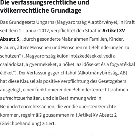
Die verfassungsrechtliche und
völkerrechtliche Grundlage
Das Grundgesetz Ungarns (
Magyarország Alaptörvénye
), in Kraft
seit dem 1. Januar 2012, verpflichtet den Staat in
Artikel XV
Absatz 5
, „durch gesonderte Maßnahmen Familien, Kinder,
Frauen, ältere Menschen und Menschen mit Behinderungen zu
schützen“ (
„Magyarország külön intézkedésekkel védi a
családokat, a gyermekeket, a nőket, az időseket és a fogyatékkal
élőket“
). Der Verfassungsgerichtshof (
Alkotmánybíróság
, AB)
hat diese Klausel als positive Verpflichtung des Gesetzgebers
ausgelegt, einen funktionierenden Behindertenrechtsrahmen
aufrechtzuerhalten, und die Bestimmung wird in
Behindertenrechtssachen, die vor die obersten Gerichte
kommen, regelmäßig zusammen mit Artikel XV Absatz 2
(Gleichbehandlung) zitiert.