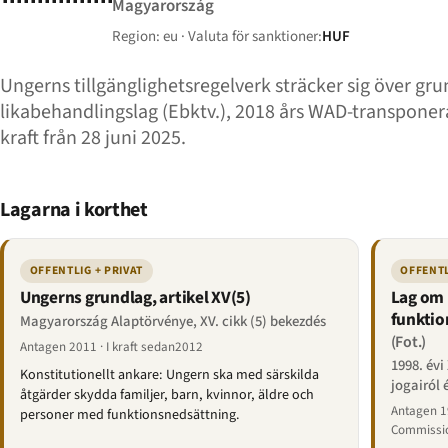
Magyarország
Region: eu · Valuta för sanktioner:
HUF
Ungerns tillgänglighetsregelverk sträcker sig över grun
likabehandlingslag (Ebktv.), 2018 års WAD-transponera
kraft från 28 juni 2025.
Lagarna i korthet
OFFENTLIG + PRIVAT
OFFENTL
Ungerns grundlag, artikel XV(5)
Lag om 
funktio
Magyarország Alaptörvénye, XV. cikk (5) bekezdés
(Fot.)
Antagen 2011 · I kraft sedan2012
1998. évi
Konstitutionellt ankare: Ungern ska med särskilda
jogairól 
åtgärder skydda familjer, barn, kvinnor, äldre och
Antagen 19
personer med funktionsnedsättning.
Commissio