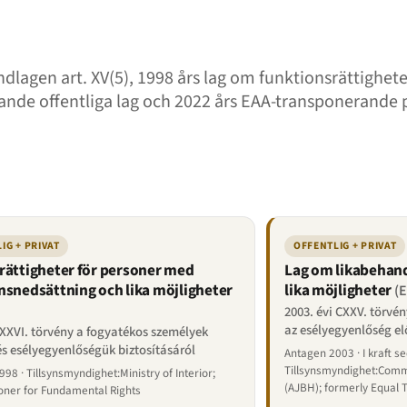
dlagen art. XV(5), 1998 års lag om funktionsrättigheter
nde offentliga lag och 2022 års EAA-transponerande pr
IG + PRIVAT
OFFENTLIG + PRIVAT
rättigheter för personer med
Lag om likabehand
nsnedsättning och lika möjligheter
lika möjligheter
(E
2003. évi CXXV. törvé
az esélyegyenlőség e
 XXVI. törvény a fogyatékos személyek
és esélyegyenlőségük biztosításáról
Antagen 2003 · I kraft s
Tillsynsmyndighet:Comm
98 · Tillsynsmyndighet:Ministry of Interior;
(AJBH); formerly Equal 
ner for Fundamental Rights