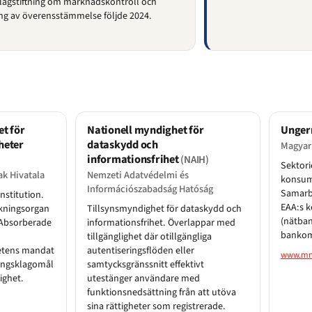
lagstiftning om marknadskontroll och
g av överensstämmelse följde 2024.
t för
Nationell myndighet för
Unger
heter
dataskydd och
Magyar
informationsfrihet
(NAIH)
Sektori
ak Hivatala
Nemzeti Adatvédelmi és
konsume
Információszabadság Hatóság
Samarbe
stitution.
EAA:s 
kningsorgan
Tillsynsmyndighet för dataskydd och
(nätba
. Absorberade
informationsfrihet. Överlappar med
bankoma
tillgänglighet där otillgängliga
etens mandat
autentiseringsflöden eller
www.mn
ringsklagomål
samtycksgränssnitt effektivt
lighet.
utestänger användare med
funktionsnedsättning från att utöva
sina rättigheter som registrerade.