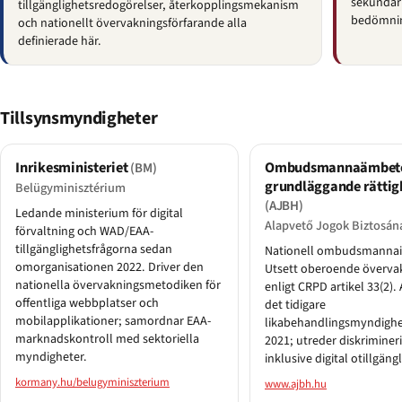
sekundär
tillgänglighetsredogörelser, återkopplingsmekanism
bedömnin
och nationellt övervakningsförfarande alla
definierade här.
Tillsynsmyndigheter
Inrikesministeriet
Ombudsmannaämbete
(BM)
grundläggande rättig
Belügyminisztérium
(AJBH)
Ledande ministerium för digital
Alapvető Jogok Biztosán
förvaltning och WAD/EAA-
tillgänglighetsfrågorna sedan
Nationell ombudsmannain
omorganisationen 2022. Driver den
Utsett oberoende överva
nationella övervakningsmetodiken för
enligt CRPD artikel 33(2)
offentliga webbplatser och
det tidigare
mobilapplikationer; samordnar EAA-
likabehandlingsmyndigh
marknadskontroll med sektoriella
2021; utreder diskrimine
myndigheter.
inklusive digital otillgäng
kormany.hu/belugyminiszterium
www.ajbh.hu