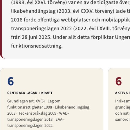
(
1998. évi XXVI. törvény
) var en av de tidigaste öv
likabehandlingslag (
2003. évi CXXV. törvény
) lade 
2018 förde offentliga webbplatser och mobilappli
transponeringslagen 2022 (
2022. évi LXVIII. törvény
från 28 juni 2025. Under allt detta förpliktar Unge
funktionsnedsättning.
6
6
CENTRALA LAGAR I KRAFT
AKTIVA
Grundlagen art. XV(5) · Lag om
Inrikes
funktionsrättigheter 1998 · Likabehandlingslag
grundlä
2003 · Teckenspråkslag 2009 · WAD-
och nati
transponeringslagen 2018 · EAA-
samordna
transponeringslagen 2022.