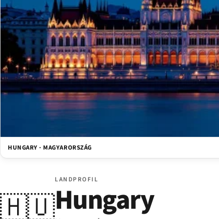
HUNGARY · MAGYARORSZÁG
LANDPROFIL
Hungary
🇭🇺