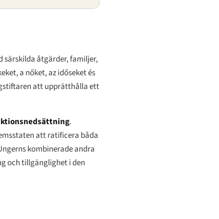
 särskilda åtgärder, familjer,
ket, a nőket, az időseket és
gstiftaren att upprätthålla ett
unktionsnedsättning
.
emsstaten att ratificera båda
å Ungerns kombinerade andra
g och tillgänglighet i den