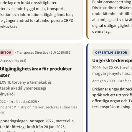
Funktionsnedsättning
nde lag om funktionsrättigheter.
Direkt/indirekt diskrim
ter avseende byggd miljö, transport,
underlåtenhet att till
tion och informationstillgång finns här;
alla möjliga att vidta
 gånger ändrad för att inkorporera CRPD-
digital otillgänglighet
rektivkrav.
denna lag.
· Transposes Directive (EU) 2019/882
SEKTOR
OFFENTLIG SEKTOR
Ungersk teckensp
Accessibility Act)
2009. évi CXXV. törvén
tillgänglighetskrav för produkter
magyar jelnyelv hasz
nster
Antagen 2009 · I kraft 
 LXVIII. törvény a termékek és
atások akadálymentességi
Erkänner ungerskt tec
ényeiről
språk och ett uttryck f
offentliga organ och T
22 · I kraft sedan2025 ·
teckenspråkstolkning.
ndighet:Ministry of Interior; sectoral authorities
HH)
poneringslagen. Antagen 2022, materiella
er för företag i kraft från 28 juni 2025;