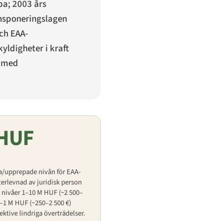
pa; 2003 års
ansponeringslagen
ch EAA-
yldigheter i kraft
r med
 HUF
a/upprepade nivån för EAA-
terlevnad av juridisk person
e nivåer 1–10 M HUF (~2 500–
0–1 M HUF (~250–2 500 €)
ektive lindriga överträdelser.