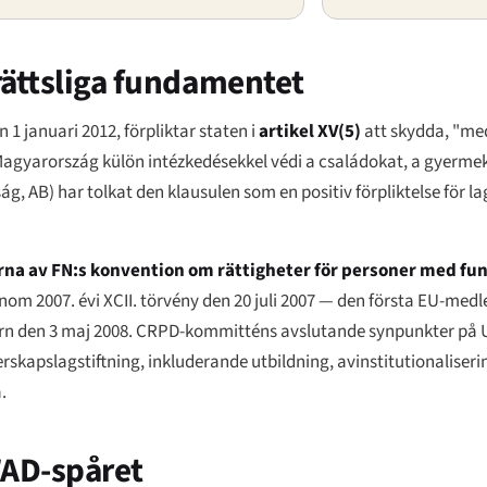
rättsliga fundamentet
en 1 januari 2012, förpliktar staten i
artikel XV(5)
att skydda, "med
agyarország külön intézkedésekkel védi a családokat, a gyermeke
ság
, AB) har tolkat den klausulen som en positiv förpliktelse för la
arna av FN:s konvention om rättigheter för personer med f
genom
2007. évi XCII. törvény
den 20 juli 2007 — den första EU-medl
gern den 3 maj 2008. CRPD-kommitténs avslutande synpunkter p
skapslagstiftning, inkluderande utbildning, avinstitutionaliserin
.
 WAD-spåret