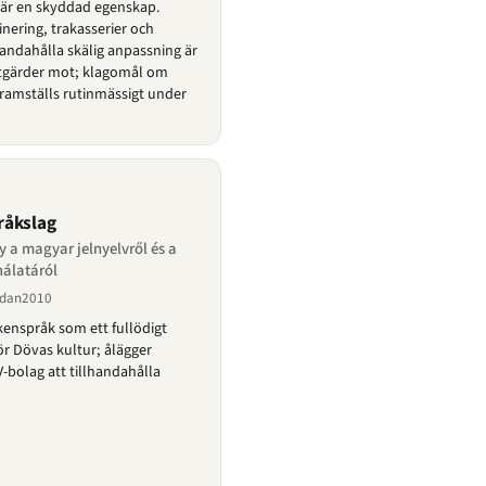
 är en skyddad egenskap.
inering, trakasserier och
handahålla skälig anpassning är
 åtgärder mot; klagomål om
 framställs rutinmässigt under
råkslag
y a magyar jelnyelvről és a
nálatáról
sedan2010
kenspråk som ett fullödigt
ör Dövas kultur; ålägger
V-bolag att tillhandahålla