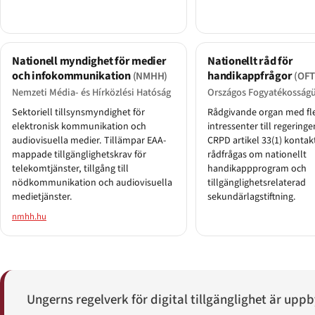
Nationell myndighet för medier
Nationellt råd för
och infokommunikation
handikappfrågor
(NMHH)
(OFT
Nemzeti Média- és Hírközlési Hatóság
Országos Fogyatékosságü
Sektoriell tillsynsmyndighet för
Rådgivande organ med fl
elektronisk kommunikation och
intressenter till regering
audiovisuella medier. Tillämpar EAA-
CRPD artikel 33(1) konta
mappade tillgänglighetskrav för
rådfrågas om nationellt
telekomtjänster, tillgång till
handikappprogram och
nödkommunikation och audiovisuella
tillgänglighetsrelaterad
medietjänster.
sekundärlagstiftning.
nmhh.hu
Ungerns regelverk för digital tillgänglighet är upp