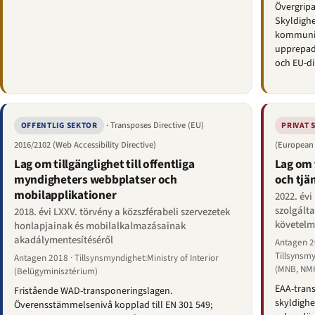
Övergripa
Skyldighe
kommunika
upprepade
och EU-di
· Transposes Directive (EU)
OFFENTLIG SEKTOR
PRIVAT 
2016/2102 (Web Accessibility Directive)
(European 
Lag om tillgänglighet till offentliga
Lag om 
myndigheters webbplatser och
och tjä
mobilapplikationer
2022. évi
szolgált
2018. évi LXXV. törvény a közszférabeli szervezetek
követelm
honlapjainak és mobilalkalmazásainak
akadálymentesítéséről
Antagen 20
Tillsynsmy
Antagen 2018 · Tillsynsmyndighet:Ministry of Interior
(MNB, NM
(Belügyminisztérium)
EAA-trans
Fristående WAD-transponeringslagen.
skyldighet
Överensstämmelsenivå kopplad till EN 301 549;