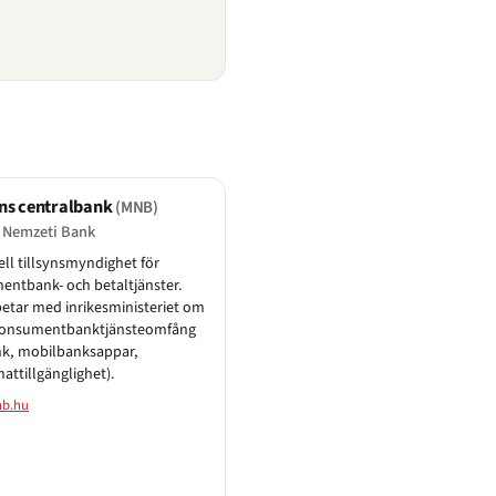
ns centralbank
(MNB)
 Nemzeti Bank
ell tillsynsmyndighet för
ntbank- och betaltjänster.
tar med inrikesministeriet om
konsumentbanktjänsteomfång
nk, mobilbanksappar,
ttillgänglighet).
b.hu