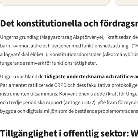
Det konstitutionella och fördrags
Ungerns grundlag (
Magyarország Alaptörvénye
), i kraft sedan d
barn, kvinnor, äldre och personer med funktionsnedsättning" (
"M
a fogyatékkal élőket"
). Konstitutionsdomstolen (
Alkotmánybíró
fungerande ramverk för funktionsrättigheter.
Ungern var bland de
tidigaste undertecknarna och ratificer
Parlamentet ratificerade CRPD och dess fakultativa protokoll 
instrumenten tillsammans. Konventionen trädde i kraft för Un
och tredje periodiska rapport (antagen 2022) lyfte fram förmynder
byggda och digitala miljön som de bestående problemområdena
Tillgänglighet i offentlig sektor: