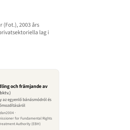
 (Fot.), 2003 års
ivatsektoriella lag i
ling och främjande av
bktv.)
ny az egyenlő bánásmódról és
lőmozdításáról
edan2004 ·
issioner for Fundamental Rights
Treatment Authority (EBH)