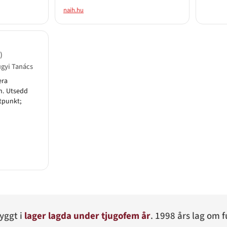
naih.hu
)
gyi Tanács
era
en. Utsedd
ktpunkt;
byggt i
lager lagda under tjugofem år
. 1998 års lag om 