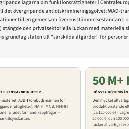
ergripande lagarna om funktionsrättigheter i Centraleuro
till det övergripande antidiskrimineringsgolvet; WAD-tr
kationer till en gemensam överensstämmelsestandard; o
) stängde den privatsektoriella luckan med materiella sk
rns grundlag staten till "särskilda åtgärder" för persone
50 M+
 TILLSYNSMYNDIGHETER
HÖGSTA BÖTENIVÅN
ministeriet, AJBH (ombudsmannen för
Den mycket allvarlig
ggande rättigheter), NAIH, MNB, NMHH
produkt bristande ef
onella rådet för handikappfrågor —
(ca 125 000 €+). Lägr
r tillsynskartan.
25 000 €) och 100 00
täcker allvarliga resp