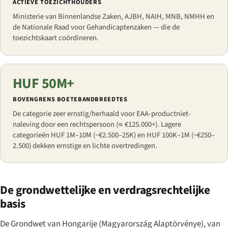
ACTIEVE TOEZICHTHOUDERS
Ministerie van Binnenlandse Zaken, AJBH, NAIH, MNB, NMHH en
de Nationale Raad voor Gehandicaptenzaken — die de
toezichtskaart coördineren.
HUF 50M+
BOVENGRENS BOETEBANDBREEDTES
De categorie zeer ernstig/herhaald voor EAA-productniet-
naleving door een rechtspersoon (≈ €125.000+). Lagere
categorieën HUF 1M–10M (~€2.500–25K) en HUF 100K–1M (~€250–
2.500) dekken ernstige en lichte overtredingen.
De grondwettelijke en verdragsrechtelijke
basis
De Grondwet van Hongarije (
Magyarország Alaptörvénye
), van