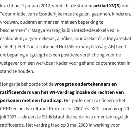
kracht per 1 januari 2012, verplicht de staat in
artikel XV(5)
om,
"door middel van afzonderlijke maatregelen, gezinnen, kinderen,
vrouwen, ouderen en mensen met een beperking te
beschermen" (
"Magyarország külön intézkedésekkel védi a
családokat, a gyermekeket, a nőket, az időseket és a fogyatékkal
élőket"
). Het Constitutioneel Hof (
Alkotmánybíróság
, AB) heeft
die bepaling uitgelegd als een positieve verplichting voor de
wetgever om een werkbaar kader voor gehandicaptenrechten in
stand te houden.
Hongarije behoorde tot de
vroegste ondertekenaars en
ratificeerders van het VN-Verdrag inzake de rechten van
personen met een handicap
. Het parlement ratificeerde het
CRPD en het Facultatief Protocol bij
2007. évi XCII. törvény
op 20
juli 2007 — de eerste EU-lidstaat die beide instrumenten tegelijk
ratificeerde. Het verdrag trad op 3 mei 2008 in werking voor