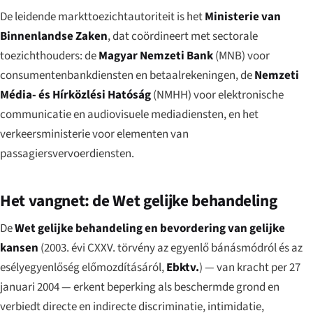
De leidende markttoezichtautoriteit is het
Ministerie van
Binnenlandse Zaken
, dat coördineert met sectorale
toezichthouders: de
Magyar Nemzeti Bank
(MNB) voor
consumentenbankdiensten en betaalrekeningen, de
Nemzeti
Média- és Hírközlési Hatóság
(NMHH) voor elektronische
communicatie en audiovisuele mediadiensten, en het
verkeersministerie voor elementen van
passagiersvervoerdiensten.
Het vangnet: de Wet gelijke behandeling
De
Wet gelijke behandeling en bevordering van gelijke
kansen
(
2003. évi CXXV. törvény az egyenlő bánásmódról és az
esélyegyenlőség előmozdításáról
,
Ebktv.
) — van kracht per 27
januari 2004 — erkent beperking als beschermde grond en
verbiedt directe en indirecte discriminatie, intimidatie,