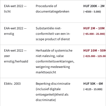
EAA-wet 2022 —
Procedurele of
HUF 200K – 2M
licht
documentatiegebreken
(~€500 – 5.000)
EAA-wet 2022 —
Substantiële niet-
HUF 2M – 10M
ernstig
conformiteit van een in-
(~€5.000 – 25.000)
scope product of dienst
EAA-wet 2022 —
Herhaalde of systemische
HUF 10M – 50
zeer
niet-naleving, valse
(~€25.000 – 125.00
ernstig/herhaald
conformiteitsverklaringen,
weigering medewerking
markttoezicht
Ebktv. 2003
Beperking-discriminatie
HUF 50K – 6M
(inclusief digitale
(~€125 – 15.000)
ontoegankelijkheid als
discriminatie)