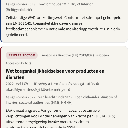
Aangenomen 2018 · Toezichthouder:Ministry of Interior
(Belügyminisztérium)
Zelfstandige WAD-omzettingswet. Conformiteitsdrempel gekoppeld
aan EN 301 549; toegankelijkheidsverklaringen,
feedbackmechanisme en nationale monitoringprocedure zijn hierin
gedefinieerd.
· Transposes Directive (EU) 2019/882 (European
PRIVATE SECTOR
Accessibility Act)
Wet toegankelijkheidseisen voor producten en
diensten
2022. évi LXVIII. törvény a termékek és szolgáltatások
akadálymentességi követelményeiről
Aangenomen 2022 · Van kracht sinds2025 · Toezichthouder:Ministry of
Interior; sectoral authorities (MNB, NMHH)
EAA-omzettingswet. Aangenomen in 2022; substantiële
verplichtingen voor ondernemingen van kracht per 28 juni 2025;
uitvoerende regelgeving inzake markttoezicht en
conformiteitsbeoordeling volgde in 2024.