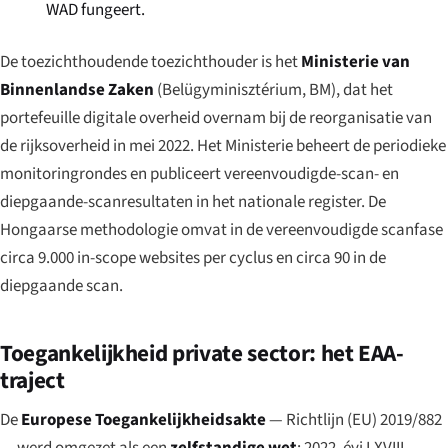
WAD fungeert.
De toezichthoudende toezichthouder is het
Ministerie van
Binnenlandse Zaken
(
Belügyminisztérium
, BM), dat het
portefeuille digitale overheid overnam bij de reorganisatie van
de rijksoverheid in mei 2022. Het Ministerie beheert de periodieke
monitoringrondes en publiceert vereenvoudigde-scan- en
diepgaande-scanresultaten in het nationale register. De
Hongaarse methodologie omvat in de vereenvoudigde scanfase
circa 9.000 in-scope websites per cyclus en circa 90 in de
diepgaande scan.
Toegankelijkheid private sector: het EAA-
traject
De
Europese Toegankelijkheidsakte
— Richtlijn (EU) 2019/882
— werd omgezet als een
zelfstandige wet
:
2022. évi LXVIII.