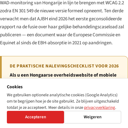
WAD-monitoring van Hongarije in lijn te brengen met WCAG 2.2
zodra EN 301 549 de nieuwe versie formeel opneemt. Ten derde
verwacht men dat AJBH eind 2026 het eerste geconsolideerde
rapport na de fusie over haar gelijke-behandelingscaseload zal
publiceren — een document waar de Europese Commissie en
Equinet al sinds de EBH-absorptie in 2021 op aandringen.
DE PRAKTISCHE NALEVINGSCHECKLIST VOOR 2026
Als u een Hongaarse overheidswebsite of mobiele
applicatie beheert:
publiceer of vernieuw uw
Cookies
toegankelijkheidsverklaring conform de huidige
We gebruiken optionele analytische cookies (Google Analytics)
sjabloon van het Ministerie van Binnenlandse Zaken;
om te begrijpen hoe je de site gebruikt. Ze blijven uitgeschakeld
verifieer WCAG 2.1 AA-conformiteit via EN 301 549
totdat je ze accepteert. Meer details in onze
privacyverklaring
.
v3.2.1; neem deel aan de nationale
Accepteren
Weigeren
monitoringmethodologie wanneer daartoe