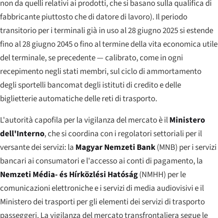
non da quelli relativi ai prodotti, che si basano sulla qualifica di
fabbricante piuttosto che di datore di lavoro). Il periodo
transitorio per i terminali già in uso al 28 giugno 2025 si estende
fino al 28 giugno 2045 o fino al termine della vita economica utile
del terminale, se precedente — calibrato, come in ogni
recepimento negli stati membri, sul ciclo di ammortamento
degli sportelli bancomat degli istituti di credito e delle
biglietterie automatiche delle reti di trasporto.
L'autorità capofila per la vigilanza del mercato è il
Ministero
dell'Interno
, che si coordina con i regolatori settoriali per il
versante dei servizi: la
Magyar Nemzeti Bank
(MNB) per i servizi
bancari ai consumatori e l'accesso ai conti di pagamento, la
Nemzeti Média- és Hírközlési Hatóság
(NMHH) per le
comunicazioni elettroniche e i servizi di media audiovisivi e il
Ministero dei trasporti per gli elementi dei servizi di trasporto
passeggeri. La vigilanza del mercato transfrontaliera segue le