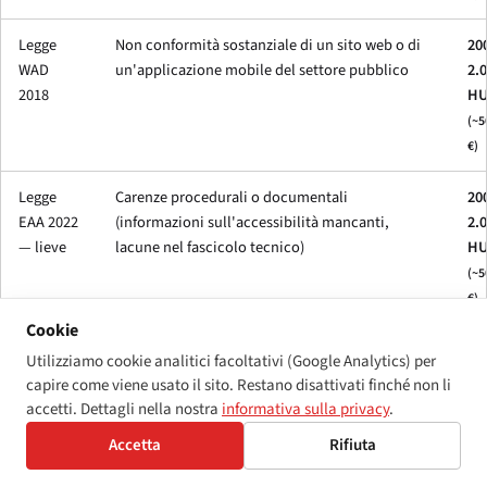
Legge
Non conformità sostanziale di un sito web o di
20
WAD
un'applicazione mobile del settore pubblico
2.
2018
HU
(~5
€)
Legge
Carenze procedurali o documentali
20
EAA 2022
(informazioni sull'accessibilità mancanti,
2.
— lieve
lacune nel fascicolo tecnico)
HU
(~5
€)
Cookie
Legge
Non conformità sostanziale di un prodotto o
2.
Utilizziamo cookie analitici facoltativi (Google Analytics) per
EAA 2022
servizio rientrante nell'ambito di applicazione
10
capire come viene usato il sito. Restano disattivati finché non li
— grave
H
accetti. Dettagli nella nostra
informativa sulla privacy
.
(~5
Accetta
Rifiuta
25.