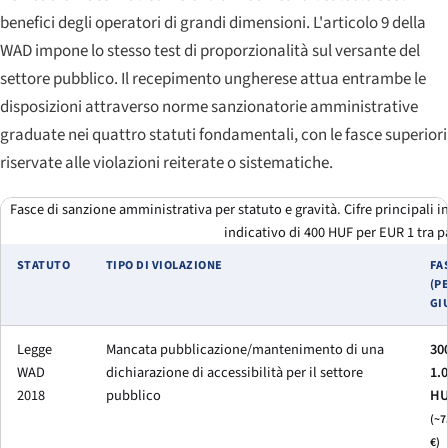
benefici degli operatori di grandi dimensioni. L'articolo 9 della
WAD impone lo stesso test di proporzionalità sul versante del
settore pubblico. Il recepimento ungherese attua entrambe le
disposizioni attraverso norme sanzionatorie amministrative
graduate nei quattro statuti fondamentali, con le fasce superiori
riservate alle violazioni reiterate o sistematiche.
Fasce di sanzione amministrativa per statuto e gravità. Cifre principali i
indicativo di 400 HUF per EUR 1 tra p
STATUTO
TIPO DI VIOLAZIONE
FA
(P
GI
Legge
Mancata pubblicazione/mantenimento di una
30
WAD
dichiarazione di accessibilità per il settore
1.
2018
pubblico
HU
(~7
€)