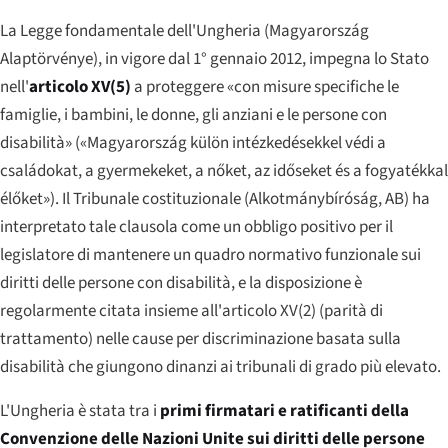
La Legge fondamentale dell'Ungheria (
Magyarország
Alaptörvénye
), in vigore dal 1° gennaio 2012, impegna lo Stato
nell'
articolo XV(5)
a proteggere «con misure specifiche le
famiglie, i bambini, le donne, gli anziani e le persone con
disabilità» (
«Magyarország külön intézkedésekkel védi a
családokat, a gyermekeket, a nőket, az időseket és a fogyatékkal
élőket»
). Il Tribunale costituzionale (
Alkotmánybíróság
, AB) ha
interpretato tale clausola come un obbligo positivo per il
legislatore di mantenere un quadro normativo funzionale sui
diritti delle persone con disabilità, e la disposizione è
regolarmente citata insieme all'articolo XV(2) (parità di
trattamento) nelle cause per discriminazione basata sulla
disabilità che giungono dinanzi ai tribunali di grado più elevato.
L'Ungheria è stata tra i
primi firmatari e ratificanti della
Convenzione delle Nazioni Unite sui diritti delle persone