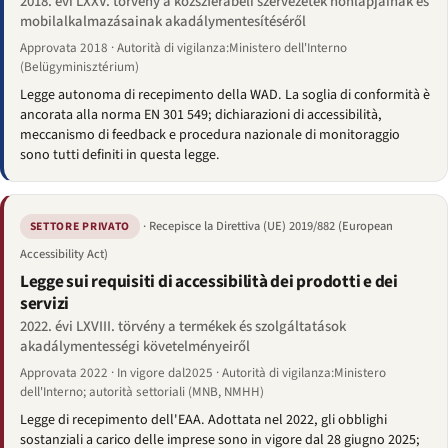
2018. évi LXXV. törvény a közszférabeli szervezetek honlapjainak és
mobilalkalmazásainak akadálymentesítéséről
Approvata 2018 · Autorità di vigilanza:Ministero dell'Interno
(Belügyminisztérium)
Legge autonoma di recepimento della WAD. La soglia di conformità è
ancorata alla norma EN 301 549; dichiarazioni di accessibilità,
meccanismo di feedback e procedura nazionale di monitoraggio
sono tutti definiti in questa legge.
· Recepisce la Direttiva (UE) 2019/882 (European
SETTORE PRIVATO
Accessibility Act)
Legge sui requisiti di accessibilità dei prodotti e dei
servizi
2022. évi LXVIII. törvény a termékek és szolgáltatások
akadálymentességi követelményeiről
Approvata 2022 · In vigore dal2025 · Autorità di vigilanza:Ministero
dell'Interno; autorità settoriali (MNB, NMHH)
Legge di recepimento dell'EAA. Adottata nel 2022, gli obblighi
sostanziali a carico delle imprese sono in vigore dal 28 giugno 2025;