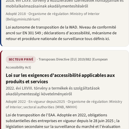
2018. évi LXXV. törvény a közszférabeli szervezetek honlapjainak és
mobilalkalmazásainak akadálymentesítéséről
Adopté 2018 · Organisme de régulation :Ministry of Interior
(Belügyminisztérium)
Loi autonome de transposition de la WAD. Niveau de conformité
ancré sur EN 301 549 ; déclarations d'accessibilité, mécanisme de
retour et procédure nationale de surveillance tous définis ici.
· Transposes Directive (EU) 2019/882 (European
SECTEUR PRIVÉ
Accessibility Act)
Loi sur les exigences d'accessibilité applicables aux
produits et services
2022. évi LXVIII. törvény a termékek és szolgáltatások
akadálymentességi követelményeiről
Adopté 2022 · En vigueur depuis2025 · Organisme de régulation :Ministry
of Interior; sectoral authorities (MNB, NMHH)
Loi de transposition de l'EAA. Adoptée en 2022, obligations
substantielles des entreprises en vigueur depuis le 28 juin 2025 ; la
législation secondaire sur la surveillance du marché et l'évaluation