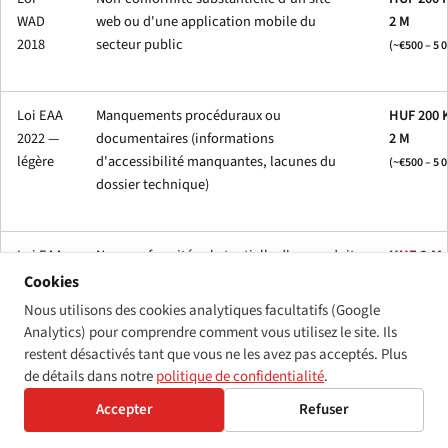
WAD
web ou d'une application mobile du
2 M
2018
secteur public
(~€500 – 5 
Loi EAA
Manquements procéduraux ou
HUF 200 K
2022 —
documentaires (informations
2 M
légère
d'accessibilité manquantes, lacunes du
(~€500 – 5 
dossier technique)
Loi EAA
Non-conformité substantielle d'un produit
HUF 2 M 
2022 —
ou service concerné
10 M
Cookies
grave
(~€5 000 – 
Nous utilisons des cookies analytiques facultatifs (Google
000)
Analytics) pour comprendre comment vous utilisez le site. Ils
restent désactivés tant que vous ne les avez pas acceptés. Plus
Loi EAA
Non-conformité répétée ou systémique
HUF 10 M
de détails dans notre
politique de confidentialité
.
2022 —
affectant une catégorie de
50 M+
Accepter
Refuser
très
consommateurs, fausses déclarations de
(~€25 000 –
grave /
conformité, refus de coopérer avec la
000+)