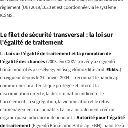
règlement (UE) 2019/1020 et est coordonnée via le système
ICSMS.
Le filet de sécurité transversal : la loi sur
l'égalité de traitement
La
Loi sur l'égalité de traitement et la promotion de
l'égalité des chances
(
2003. évi CXXV. törvény az egyenlő
bánásmódról és az esélyegyenlőség előmozdításáról
,
Ebktv.
) —
en vigueur depuis le 27 janvier 2004 — reconnaît le handicap
comme une caractéristique protégée et interdit la
discrimination directe, la discrimination indirecte, le
harcèlement, la ségrégation, la victimisation et le refus
d'aménagement raisonnable. La loi a initialement créé un
organe quasi-judiciaire indépendant, l'
Autorité pour l'égalité
de traitement
(
Egyenlő Bánásmód Hatóság
, EBH), habilitée à