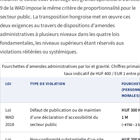
9 de la WAD impose le même critère de proportionnalité pour le
secteur public. La transposition hongroise met en œuvre ces
deux exigences au travers de dispositions d'amendes
administratives à plusieurs niveaux dans les quatre lois
fondamentales, les niveaux supérieurs étant réservés aux
violations réitérées ou systémiques.
Fourchettes d'amendes administratives par loi et gravité. Chiffres primai
taux indicatif de HUF 400 / EUR 1 entre 
LOI
TYPE DE VIOLATION
FOURCHE
(PERSON
MORALES)
Loi
Défaut de publication ou de maintien
HUF 300 K
WAD
d'une déclaration d'accessibilité du
1 M
2018
secteur public
(~€750 – 2 
Loi
Non-conformité substantielle d'un site
HUF 200 K