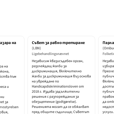
пазара на
Съвет за равно третиране
Парл
(LBN)
(Ombu
Ligebehandlingsnævnet
Folket
Независим квазисъдебен орган,
Незави
разглеждащ жалби за
избира
ра на
дискриминация, включително
Прегл
акона,
жалби за дискриминация въз основа
публи
йства към
на увреждане по
включ
Handicapdiskriminationsloven от
достъ
еса и
2018 г. Издава задължителни
публич
решения с разпореждания за
право
рни
обезщетение (godtgørelse).
да отк
net за
Решенията могат да се обжалват
недос
vsstyrelsen
пред общите съдилища; Съветът
услуги
овия,