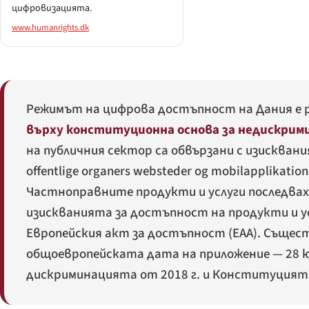
цифровизацията.
www.humanrights.dk
Режимът на цифрова достъпност на Дания е 
върху конституционна основа за недискрим
на публичния сектор са обвързани с изисквани
offentlige organers websteder og mobilapplikation
Частноправните продукти и услуги последваха 
изискванията за достъпност на продукти и ус
Европейския акт за достъпност (EAA). Същес
общоевропейската дата на приложение — 28 юн
дискриминацията от 2018 г. и Конституцията