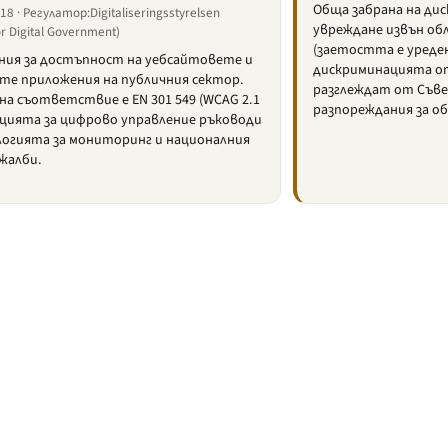
Обща забрана на ди
8 · Регулатор:Digitaliseringsstyrelsen
увреждане извън о
r Digital Government)
(заетостта е уреден
ния за достъпност на уебсайтовете и
дискриминацията от 
те приложения на публичния сектор.
разглеждат от Съве
а съответствие е EN 301 549 (WCAG 2.1
разпореждания за о
нцията за цифрово управление ръководи
огията за мониторинг и националния
 жалби.