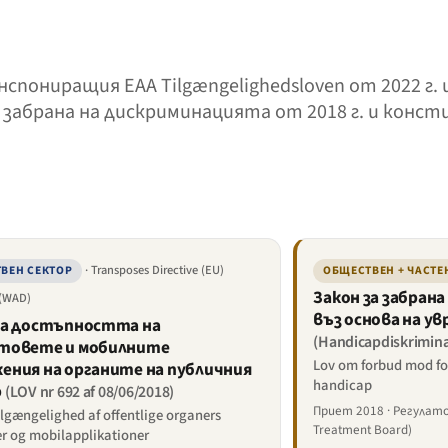
пониращия EAA Tilgængelighedsloven от 2022 г.
за забрана на дискриминацията от 2018 г. и кон
· Transposes Directive (EU)
ВЕН СЕКТОР
ОБЩЕСТВЕН + ЧАСТЕ
Закон за забран
 (WAD)
въз основа на у
за достъпността на
(Handicapdiskrimina
товете и мобилните
Lov om forbud mod fo
ения на органите на публичния
handicap
р
(LOV nr 692 af 08/06/2018)
Приет 2018 · Регулато
lgængelighed af offentlige organers
Treatment Board)
r og mobilapplikationer