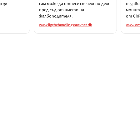
сам може да отнесе спечелено дело
незави
и за
пред съд от името на
монито
жалбоподателя.
от CRP
www.ligebehandlingsnaevnet.dk
www.om