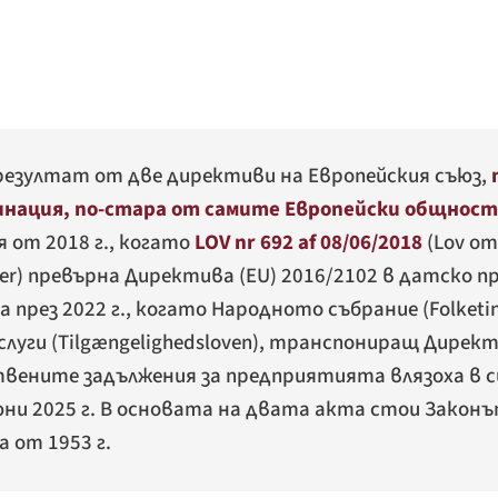
резултат от две директиви на Европейския съюз,
инация, по-стара от самите Европейски общнос
я от 2018 г., когато
LOV nr 692 af 08/06/2018
(
Lov om
er
) превърна Директива (EU) 2016/2102 в датско п
през 2022 г., когато Народното събрание (Folketin
луги (
Tilgængelighedsloven
), транспониращ Директи
твените задължения за предприятията влязоха в с
и 2025 г. В основата на двата акта стои Законът
 от 1953 г.