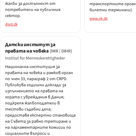
жалби за достъпност от
транспортните орган
потребители на публичния
билетни терминали).
сектор.
www.sik.dk
digst.dk
Датски институт за
правата на човека
(IMR / DIHR)
Institut for Menneskerettigheder
Национална институция за
правата на човека и рамков орган
по член 33, параграф 2 от CRPD.
Публикува годишни доклади за
изпълнението на правата на
хората с увреждания в Дания;
подкрепя жалбоподатели в
тестови съдебни дела;
предоставя експертни становища
на Съвета за равно третиране и
на парламентарните комисии по
социалните въпроси и