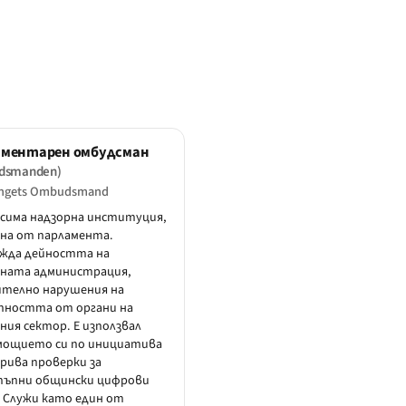
аментарен омбудсман
dsmanden)
ingets Ombudsmand
сима надзорна институция,
на от парламента.
ежда дейността на
чната администрация,
ително нарушения на
пността от органи на
ния сектор. Е използвал
мощието си по инициатива
рива проверки за
тъпни общински цифрови
. Служи като един от