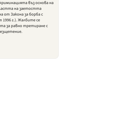
скриминацията въз основа на
бластта на заетостта
а от Закона за борба с
1996 г.). Жалбите се
та за равно третиране с
безщетение.