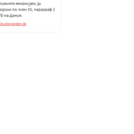
симите механизми за
ринг по член 33, параграф 2
D на Дания.
budsmanden.dk