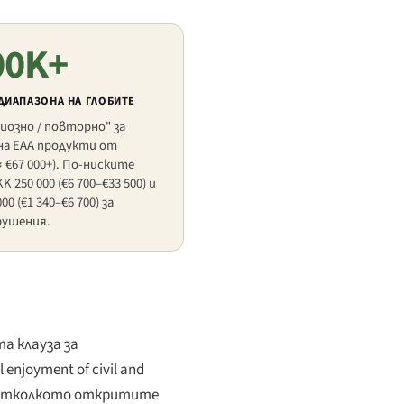
00K+
 ДИАПАЗОНА НА ГЛОБИТЕ
иозно / повторно" за
а EAA продукти от
 €67 000+). По-ниските
K 250 000 (€6 700–€33 500) и
0 (€1 340–€6 700) за
рушения.
а клауза за
l enjoyment of civil and
 отколкото откритите