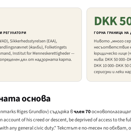
DKK 5
И РЕГУЛАТОРИ
ГОРНА ГРАНИЦА НА
AD), Sikkerhedsstyrelsen (EAA),
Нивото „много сер
andlingsnævnet (жалби), Folketingets
несъответствие н
and, Institut for Menneskerettigheder —
юридическо лице (≈
 определен дял от надзорната карта.
нива: DKK 50 000–DK
DKK 10 000–DKK 50 00
сериозни и леки на
ната основа
nmarks Riges Grundlov
) съдържа в
член 70
основополагащат
n account of his creed or descent, be deprived of access to the ful
with any general civic duty."
Текстът е по-тесен по обхват,