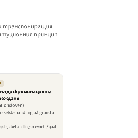
 и транспониращия
ституционния принцип
Н
а на дискриминацията
вреждане
tionsloven)
rskelsbehandling på grund af
р:Ligebehandlingsnævnet (Equal