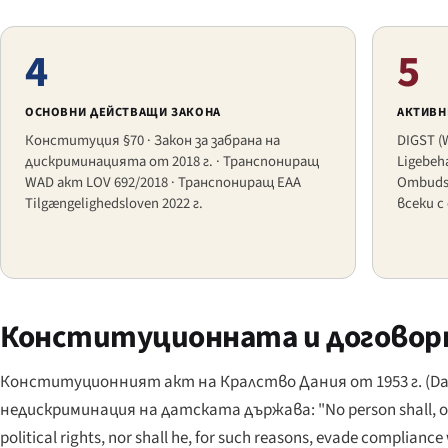
4
5
ОСНОВНИ ДЕЙСТВАЩИ ЗАКОНА
АКТИВН
Конституция §70 · Закон за забрана на
DIGST (W
дискриминацията от 2018 г. · Транспониращ
Ligebeh
WAD акт LOV 692/2018 · Транспониращ EAA
Ombudsm
Tilgængelighedsloven 2022 г.
всеки с
Конституционната и договор
Конституционният акт на Кралство Дания от 1953 г. (
Da
недискриминация на датската държава:
"No person shall, o
political rights, nor shall he, for such reasons, evade compliance 