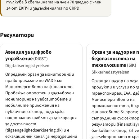
тълкува в светлината на член 70 заедно с член
14 от ЕКПЧ и задълженията по CRPD.
Регулатори
Агенция за цифрово
Орган за надзор на 
управление
безопасността на
(DIGST)
технологиите
(SIK)
Digitaliseringsstyrelsen
Sikkerhedsstyrelsen
Определен орган за мониторинг и
правоприлагане по WAD към
Орган за надзор на паза
Министерството на финансите.
продукти и услуги по з
Провежда опростен и задълбочен
транспониращ EAA. Де
мониторинг на уебсайтовете и
Министерството на
мобилните приложения на
промишлеността, бизн
публичния сектор, поддържа
финансовите въпроси;
националния шаблон за декларация
сътрудничи със секто
за достъпност
регулатори (Finanstilsy
(tilgaengelighedserklaering.dk) и е
банковия сектор, Erhver
ескалационен канал за неразрешени
за електронната търг