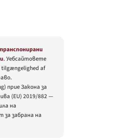
транспонирани
ти
. Уебсайтовете
 tilgængelighed af
раво.
g) прие Закона за
ва (EU) 2019/882 —
ила на
 за забрана на