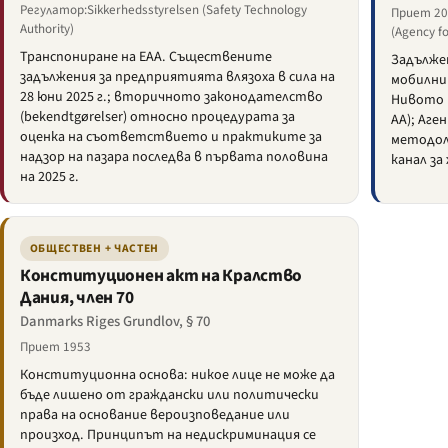
Регулатор:Sikkerhedsstyrelsen (Safety Technology
Приет 201
Authority)
(Agency fo
Транспониране на EAA. Съществените
Задълже
задължения за предприятията влязоха в сила на
мобилни
28 юни 2025 г.; вторичното законодателство
Нивото н
(bekendtgørelser) относно процедурата за
AA); Аге
оценка на съответствието и практиките за
методол
надзор на пазара последва в първата половина
канал за
на 2025 г.
ОБЩЕСТВЕН + ЧАСТЕН
Конституционен акт на Кралство
Дания, член 70
Danmarks Riges Grundlov, § 70
Приет 1953
Конституционна основа: никое лице не може да
бъде лишено от граждански или политически
права на основание вероизповедание или
произход. Принципът на недискриминация се