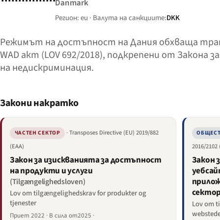
Danmark
Регион: eu · Валута на санкциите:
DKK
Режимът на достъпност на Дания обхваща транс
WAD акт (LOV 692/2018), подкрепени от Закона 
на недискриминация.
Закони накратко
· Transposes Directive (EU) 2019/882
ЧАСТЕН СЕКТОР
ОБЩЕСТ
(EAA)
2016/2102
Закон за изискванията за достъпност
Закон 
на продукти и услуги
уебсай
прилож
(Tilgængelighedsloven)
секто
Lov om tilgængelighedskrav for produkter og
tjenester
Lov om ti
webstede
Приет 2022 · В сила от2025 ·