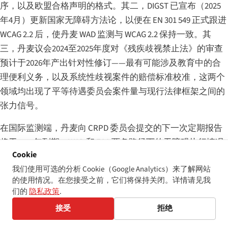
序，以及欧盟合格声明的格式。其二，DIGST 已宣布（2025
年4月）更新国家无障碍方法论，以便在 EN 301 549 正式跟进
WCAG 2.2 后，使丹麦 WAD 监测与 WCAG 2.2 保持一致。其
三，丹麦议会2024至2025年度对《残疾歧视禁止法》的审查
预计于2026年产出针对性修订——最有可能涉及教育中的合
理便利义务，以及系统性歧视案件的赔偿标准校准，这两个
领域均出现了平等待遇委员会案件量与现行法律框架之间的
张力信号。
在国际监测端，丹麦向 CRPD 委员会提交的下一次定期报告
将于2028年到期，WAD 和 EAA 两条路径下的无障碍执行情况
Cookie
将在下一轮结论性意见中占据重要位置。2024年结论性意见
我们使用可选的分析 Cookie（Google Analytics）来了解网站
就2009至2023年执行期间要求丹麦在十二个月内就监护制度
的使用情况。在您接受之前，它们将保持关闭。详情请见我
改革、去机构化和全纳教育提供后续信息——其中全纳教育
们的
隐私政策
.
直接与丹麦公立学校和大学使用的数字学习平台的无障碍性
接受
拒绝
相互交叉。