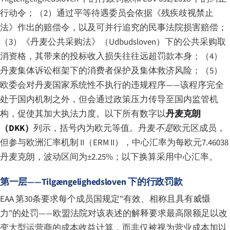
行动令；（2）通过平等待遇委员会依据《残疾歧视禁止
法》作出的赔偿令，以及可并行追究的民事法院损害赔偿；
（3）《丹麦公共采购法》（
Udbudsloven
）下的公共采购取
消资格，其带来的投标收入损失往往远超罚款本身；（4）
丹麦集体诉讼框架下的消费者保护及集体救济风险；（5）
欧委会对丹麦国家系统性不执行的违规程序——该程序完全
处于国内机制之外，但会通过政策压力传导至国内监管机
构，促使其加大执法力度。以下所有数字以
丹麦克朗
（DKK）
列示，括号内为欧元等值。丹麦
不是
欧元区成员，
但参与欧洲汇率机制 II（ERM II），中心汇率为每欧元7.46038
丹麦克朗，波动区间为±2.25%；以下换算采用中心汇率。
第一层——Tilgængelighedsloven 下的行政罚款
EAA 第30条要求每个成员国规定"有效、相称且具有威慑
力"的处罚——欧盟法院对该表述的解释要求最高限额足以改
变大型运营商的成本收益计算，而非仅被视为营业成本加以