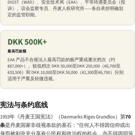
DIGST（WAD）、安全技术局（EAA）、平等待遇委员会（投
诉）、议会监察专员、丹麦人权研究所——各自承担明确划
定的监管职能。
DKK 500K+
最高罚款额
EAA 产品不合规法人最高罚款的极严重或屡次档次（约
€67,000+）。较低档次 DKK 50,000至DKK 250,000（€6,700至
€33,500）和 DKK 10,000至DKK 50,000（€1,300至€6,700）分别
适用于严重及轻微违规。
宪法与条约底线
1953年《丹麦王国宪法》（
Danmarks Riges Grundlov
）第
70
条
是丹麦国家非歧视条款的基石："任何人不得因信仰或出
身而被剥夺充分享有公民权和政治权的机会，亦不得因同等