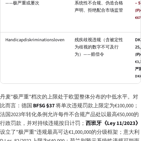
——极严重或屡次
系统性不合规、伪造合格
– 
声明、拒绝配合市场监管
(约€
€67
Handicapdiskriminationsloven
残疾歧视违规（含被定性
DK
为歧视的数字不可及行
25
为）——赔偿令
(约€
€3
严
DKK
丹麦"极严重"档次的上限处于欧盟整体分布的中低水平。对
比而言：德国
BFSG §37
将单次违规罚款上限定为€100,000；
法国2023年转化条例允许每件不合规产品处以最高€50,000的
行政罚款，并对持续违规按日计罚；
西班牙《Ley 11/2023》
设立了"极严重"违规最高可达€1,000,000的分级框架；意大利
D.Lgs. 82/2022 上限为€40,000；荷兰则预示系统性违规可能面