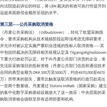
向法院提起诉讼的特征，将 LBN 裁决的有效可执行性提升到
远超表面赔偿金额所呈现的水平。
第三层——公共采购取消资格
《丹麦公共采购法》（
Udbudsloven
），转化了欧盟采购指
令，要求采购机构从技术规格阶段起即须考虑无障碍要求，
并允许对被认定实施严重职业违规的投标人取消资格——其
中包括经裁决的无障碍相关歧视认定及 Tilgængelighedsloven
下重大行政处罚认定。对于向丹麦公共部门供货的企业，丧
失活跃采购项目的投标资格（丹麦公共部门信息和通信技术
合同的典型金额为 DKK 500万至5000万，约合€670,000至€670
万）所带来的损失，通常比触发该取消资格的行政罚款高出
一至两个数量级。丹麦通过 Statens Indkøb（国家采购）建立
的集中化数字采购基础设施放大了这一效应：中央层面的采
购取消资格会级联至所有适用部委和机构。