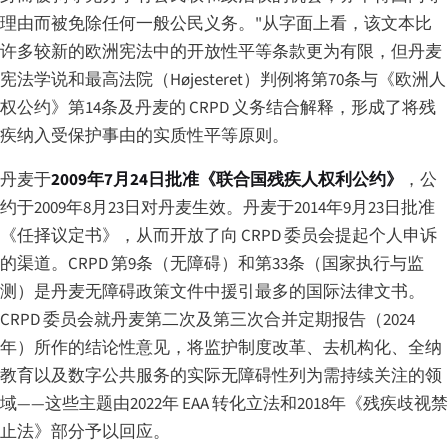
理由而被免除任何一般公民义务。"从字面上看，该文本比
许多较新的欧洲宪法中的开放性平等条款更为有限，但丹麦
宪法学说和最高法院（
Højesteret
）判例将第70条与《欧洲人
权公约》第14条及丹麦的 CRPD 义务结合解释，形成了将残
疾纳入受保护事由的实质性平等原则。
丹麦于
2009年7月24日批准《联合国残疾人权利公约》
，公
约于2009年8月23日对丹麦生效。丹麦于2014年9月23日批准
《任择议定书》，从而开放了向 CRPD 委员会提起个人申诉
的渠道。CRPD 第9条（无障碍）和第33条（国家执行与监
测）是丹麦无障碍政策文件中援引最多的国际法律文书。
CRPD 委员会就丹麦第二次及第三次合并定期报告（2024
年）所作的结论性意见，将监护制度改革、去机构化、全纳
教育以及数字公共服务的实际无障碍性列为需持续关注的领
域——这些主题由2022年 EAA 转化立法和2018年《残疾歧视禁
止法》部分予以回应。