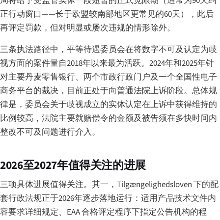
局将给予受监管实体一段短暂的正式宽限期（通常为90天纠
正行动窗口——长于欧盟较南部地区更常见的60天），此后
再评定罚款，但对明显或屡次违规的情形除外。
三条执法路径中，平等待遇委员会在将数字不可及认定为歧
视方面的案件量自2018年以来最为活跃。2024年和2025年针
对主要丹麦零售银行、两个市政行政门户及一个全国性电子
商务平台的裁决，目前正处于向普通法院上诉阶段。总体规
律是，委员会关于歧视成立的实体认定在上诉中获得维持的
比例较高，法院主要就赔偿令的金额及被告须在多快时间内
整改不可及问题进行介入。
2026至2027年值得关注的进展
三项具体进展值得关注。其一，Tilgængelighedsloven 下的配
套行政法规正于2026年逐步落地运行：适用产品技术文件内
容要求详细规定、EAA 合格评定程序下指定公告机构的程