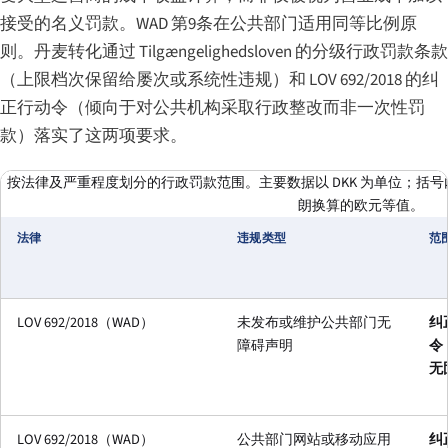
接受的名义罚款。WAD 第9条在公共部门适用同等比例原
则。丹麦转化通过 Tilgængelighedsloven 的分级行政罚款条款
（上限档次保留给屡次或系统性违规）和 LOV 692/2018 的纠
正行动令（倾向于对公共机构采取行政整改而非一次性罚
款）落实了这两项要求。
按法律及严重程度划分的行政罚款范围。主要数据以 DKK 为单位；括号内为按 
朗换算的欧元等值。
法律
违规类型
范
LOV 692/2018（WAD）
未发布或维护公共部门无
纠
障碍声明
令
无
LOV 692/2018（WAD）
公共部门网站或移动应用
纠