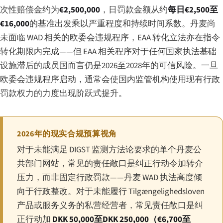
次性赔偿金约为
€2,500,000
，日罚款金额从约
每日€2,500至
€16,000
的基准出发乘以严重程度和持续时间系数。丹麦尚
未面临 WAD 相关的欧委会违规程序，EAA 转化立法亦在指令
转化期限内完成——但 EAA 相关程序对于任何国家执法基础
设施滞后的成员国而言仍是2026至2028年的可信风险。一旦
欧委会违规程序启动，通常会使国内监管机构使用现有行政
罚款权力的力度出现阶跃式提升。
2026年的现实合规预算视角
对于未能满足 DIGST 监测方法论要求的单个丹麦公
共部门网站，常见的责任敞口是纠正行动令加转介
压力，而非固定行政罚款——丹麦 WAD 执法高度倾
向于行政整改。对于未能履行 Tilgængelighedsloven
产品或服务义务的私营经营者，常见责任敞口是纠
正行动加
DKK 50,000至DKK 250,000（€6,700至