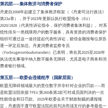
第四层——集体救济与消费者保护
丹麦自2008年起建立了集体救济框架（《丹麦司法行政法》
第23a章），并于2023年更新以执行欧盟指令（EU）
2020/1828（代表性诉讼指令，保护消费者集体利益）。对系
统性排斥一类残障用户的数字服务，具有资质的消费者保护
组织可通过这一途径提起代表性诉讼，赔偿金额按每位原告
逐一评定后加总。丹麦消费者监察专员
（
Forbrugerombudsmanden
）已表明，将在其2025至2026年
执法优先事项中纳入数字服务无障碍，尤其是电子商务和消
费者银行领域。
第五层——欧委会违规程序（国家层面）
欧盟无障碍领域最大的责任数字并非针对企业的罚款——而
是欧盟法院依据 TFEU 第260条第2款可对成员国判决的一次
性赔偿金和日罚款。2025年欧委会关于财政制裁的通报规
定，丹麦因不遵守欧盟法院此前判决而须支付的参考最低一