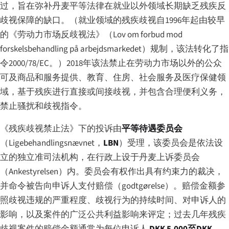
过，旨在弥补丹麦平等法律在就业以外领域长期缺乏残疾反
歧视保障的缺口。（就业领域的残疾歧视自1996年起由较早
的《劳动力市场反歧视法》（
Lov om forbud mod
forskelsbehandling på arbejdsmarkedet
）规制，该法转化了指
令2000/78/EC。）2018年该法禁止在劳动力市场以外的公众
可及商品和服务提供、教育、住房、社会服务及医疗保健领
域，基于残疾进行直接或间接歧视，并包含合理便利义务，
禁止骚扰和歧视指令。
《残疾歧视禁止法》下的投诉由
平等待遇委员会
（
Ligebehandlingsnævnet
，
LBN
）受理，该委员会是依法设
立的独立准司法机构，在行政上设于丹麦上诉委员会
（
Ankestyrelsen
）内。委员会有权作出具有约束力的裁决，
并命令被告向申诉人支付赔偿（
godtgørelse
）。赔偿金额参
照歧视违规的严重程度、歧视行为的持续时间、对申诉人的
影响，以及案件的广泛公共利益影响来评定；过去几年残疾
歧视案件的赔偿金额通常为每位申诉人
DKK 5,000至DKK