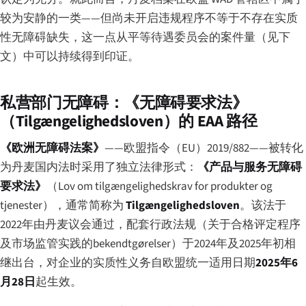
较为安静的一类——但尚未开启违规程序不等于不存在实质
性无障碍缺失，这一点从平等待遇委员会的案件量（见下
文）中可以持续得到印证。
私营部门无障碍：《无障碍要求法》
（Tilgængelighedsloven）的 EAA 路径
《欧洲无障碍法案》
——欧盟指令（EU）2019/882——被转化
为丹麦国内法时采用了独立法律形式：
《产品与服务无障碍
要求法》
（
Lov om tilgængelighedskrav for produkter og
tjenester
），通常简称为
Tilgængelighedsloven
。该法于
2022年由丹麦议会通过，配套行政法规（关于合格评定程序
及市场监管实践的
bekendtgørelser
）于2024年及2025年初相
继出台，对企业的实质性义务自欧盟统一适用日期
2025年6
月28日
起生效。