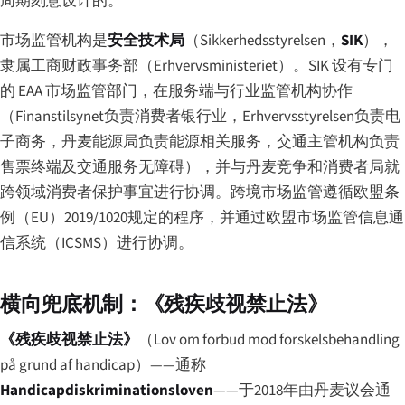
周期刻意设计的。
市场监管机构是
安全技术局
（
Sikkerhedsstyrelsen
，
SIK
），
隶属工商财政事务部（
Erhvervsministeriet
）。SIK 设有专门
的 EAA 市场监管部门，在服务端与行业监管机构协作
（
Finanstilsynet
负责消费者银行业，
Erhvervsstyrelsen
负责电
子商务，丹麦能源局负责能源相关服务，交通主管机构负责
售票终端及交通服务无障碍），并与丹麦竞争和消费者局就
跨领域消费者保护事宜进行协调。跨境市场监管遵循欧盟条
例（EU）2019/1020规定的程序，并通过欧盟市场监管信息通
信系统（ICSMS）进行协调。
横向兜底机制：《残疾歧视禁止法》
《残疾歧视禁止法》
（
Lov om forbud mod forskelsbehandling
på grund af handicap
）——通称
Handicapdiskriminationsloven
——于2018年由丹麦议会通