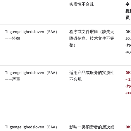
实质性不合规
令
提
员
Tilgængelighedsloven（EAA）
程序或文件瑕疵（缺失无
DK
——轻微
障碍信息、技术文件不完
50
整）
(约€
€6,
Tilgængelighedsloven（EAA）
适用产品或服务的实质性
DK
——严重
不合规
– 
(约€
€33
Tilgængelighedsloven（EAA）
影响一类消费者的屡次或
DK