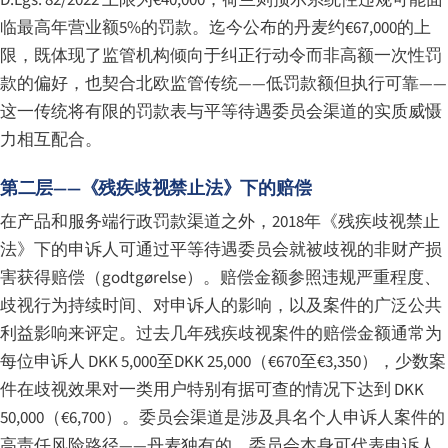
临最高年营业额5%的罚款。迄今公布的丹麦约€67,000的上
限，既体现了监管机构倾向于纠正行动令而非高额一次性罚
款的偏好，也契合北欧监管传统——低罚款额但执行可靠——
这一传统将有限的罚款表与平等待遇委员会渠道的实质威慑
力相互配合。
第二层——《残疾歧视禁止法》下的赔偿
在产品和服务端行政罚款渠道之外，2018年《残疾歧视禁止
法》下的申诉人可通过平等待遇委员会就被歧视的非财产损
害获得赔偿（
godtgørelse
）。赔偿金额参照违规严重程度、
歧视行为持续时间、对申诉人的影响，以及案件的广泛公共
利益影响来评定。过去几年残疾歧视案件的赔偿金额通常为
每位申诉人 DKK 5,000至DKK 25,000（€670至€3,350），少数案
件在歧视效果对一类用户特别有据可查的情况下达到 DKK
50,000（€6,700）。委员会渠道是涉及具名个人申诉人案件的
高责任风险路径——丹麦独有的、委员会本身可代表申诉人