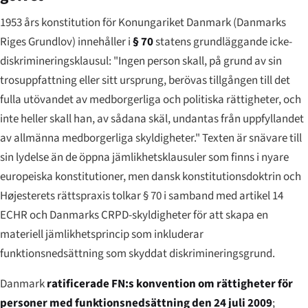
1953 års konstitution för Konungariket Danmark (
Danmarks
Riges Grundlov
) innehåller i
§ 70
statens grundläggande icke-
diskrimineringsklausul: "Ingen person skall, på grund av sin
trosuppfattning eller sitt ursprung, berövas tillgången till det
fulla utövandet av medborgerliga och politiska rättigheter, och
inte heller skall han, av sådana skäl, undantas från uppfyllandet
av allmänna medborgerliga skyldigheter." Texten är snävare till
sin lydelse än de öppna jämlikhetsklausuler som finns i nyare
europeiska konstitutioner, men dansk konstitutionsdoktrin och
Højesterets rättspraxis tolkar § 70 i samband med artikel 14
ECHR och Danmarks CRPD-skyldigheter för att skapa en
materiell jämlikhetsprincip som inkluderar
funktionsnedsättning som skyddat diskrimineringsgrund.
Danmark
ratificerade FN:s konvention om rättigheter för
personer med funktionsnedsättning den 24 juli 2009
;