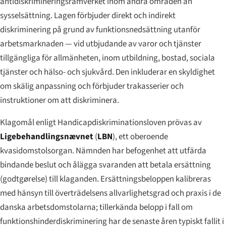
antidiskrimineringsramverket inom andra områden än
sysselsättning. Lagen förbjuder direkt och indirekt
diskriminering på grund av funktionsnedsättning utanför
arbetsmarknaden — vid utbjudande av varor och tjänster
tillgängliga för allmänheten, inom utbildning, bostad, sociala
tjänster och hälso- och sjukvård. Den inkluderar en skyldighet
om skälig anpassning och förbjuder trakasserier och
instruktioner om att diskriminera.
Klagomål enligt Handicapdiskriminationsloven prövas av
Ligebehandlingsnævnet
(
LBN
), ett oberoende
kvasidomstolsorgan. Nämnden har befogenhet att utfärda
bindande beslut och ålägga svaranden att betala ersättning
(
godtgørelse
) till klaganden. Ersättningsbeloppen kalibreras
med hänsyn till överträdelsens allvarlighetsgrad och praxis i de
danska arbetsdomstolarna; tillerkända belopp i fall om
funktionshinderdiskriminering har de senaste åren typiskt fallit i