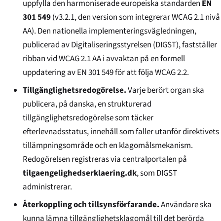
uppfylla den harmoniserade europeiska standarden
EN
301 549
(v3.2.1, den version som integrerar WCAG 2.1 nivå
AA). Den nationella implementeringsvägledningen,
publicerad av Digitaliseringsstyrelsen (DIGST), fastställer
ribban vid WCAG 2.1 AA i avvaktan på en formell
uppdatering av EN 301 549 för att följa WCAG 2.2.
Tillgänglighetsredogörelse.
Varje berört organ ska
publicera, på danska, en strukturerad
tillgänglighetsredogörelse som täcker
efterlevnadsstatus, innehåll som faller utanför direktivets
tillämpningsområde och en klagomålsmekanism.
Redogörelsen registreras via centralportalen på
tilgaengelighedserklaering.dk
, som DIGST
administrerar.
Återkoppling och tillsynsförfarande.
Användare ska
kunna lämna tillgänglighetsklagomål till det berörda