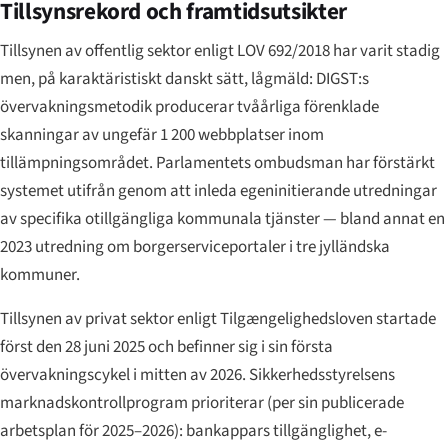
Tillsynsrekord och framtidsutsikter
Tillsynen av offentlig sektor enligt LOV 692/2018 har varit stadig
men, på karaktäristiskt danskt sätt, lågmäld: DIGST:s
övervakningsmetodik producerar tvåårliga förenklade
skanningar av ungefär 1 200 webbplatser inom
tillämpningsområdet. Parlamentets ombudsman har förstärkt
systemet utifrån genom att inleda egeninitierande utredningar
av specifika otillgängliga kommunala tjänster — bland annat en
2023 utredning om borgerserviceportaler i tre jylländska
kommuner.
Tillsynen av privat sektor enligt Tilgængelighedsloven startade
först den 28 juni 2025 och befinner sig i sin första
övervakningscykel i mitten av 2026. Sikkerhedsstyrelsens
marknadskontrollprogram prioriterar (per sin publicerade
arbetsplan för 2025–2026): bankappars tillgänglighet, e-