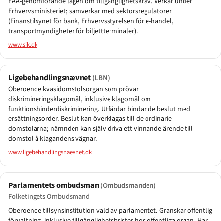
EAA-genomförande lagen om tillgänglighetskrav. Verkar under
Erhvervsministeriet; samverkar med sektorsregulatorer
(Finanstilsynet för bank, Erhvervsstyrelsen för e-handel,
transportmyndigheter för biljettterminaler).
www.sik.dk
Ligebehandlingsnævnet
(LBN)
Oberoende kvasidomstolsorgan som prövar
diskrimineringsklagomål, inklusive klagomål om
funktionshinderdiskriminering. Utfärdar bindande beslut med
ersättningsorder. Beslut kan överklagas till de ordinarie
domstolarna; nämnden kan själv driva ett vinnande ärende till
domstol å klagandens vägnar.
www.ligebehandlingsnaevnet.dk
Parlamentets ombudsman
(Ombudsmanden)
Folketingets Ombudsmand
Oberoende tillsynsinstitution vald av parlamentet. Granskar offentlig
förvaltning, inklusive tillgänglighetsbrister hos offentliga organ. Har