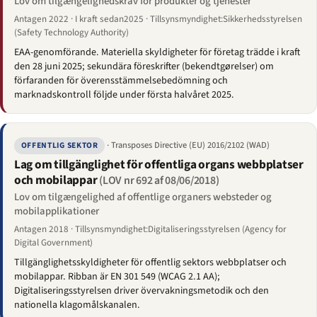
Lov om tilgængelighedskrav for produkter og tjenester
Antagen 2022 · I kraft sedan2025 · Tillsynsmyndighet:Sikkerhedsstyrelsen
(Safety Technology Authority)
EAA-genomförande. Materiella skyldigheter för företag trädde i kraft
den 28 juni 2025; sekundära föreskrifter (bekendtgørelser) om
förfaranden för överensstämmelsebedömning och
marknadskontroll följde under första halvåret 2025.
· Transposes Directive (EU) 2016/2102 (WAD)
OFFENTLIG SEKTOR
Lag om tillgänglighet för offentliga organs webbplatser
och mobilappar
(LOV nr 692 af 08/06/2018)
Lov om tilgængelighed af offentlige organers websteder og
mobilapplikationer
Antagen 2018 · Tillsynsmyndighet:Digitaliseringsstyrelsen (Agency for
Digital Government)
Tillgänglighetsskyldigheter för offentlig sektors webbplatser och
mobilappar. Ribban är EN 301 549 (WCAG 2.1 AA);
Digitaliseringsstyrelsen driver övervakningsmetodik och den
nationella klagomålskanalen.