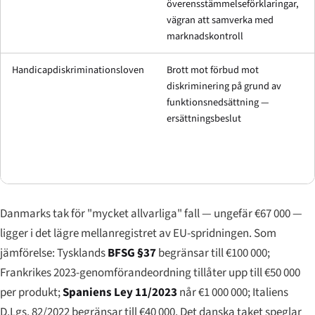
överensstämmelseförklaringar,
vägran att samverka med
marknadskontroll
Handicapdiskriminationsloven
Brott mot förbud mot
diskriminering på grund av
funktionsnedsättning —
ersättningsbeslut
Danmarks tak för "mycket allvarliga" fall — ungefär €67 000 —
ligger i det lägre mellanregistret av EU-spridningen. Som
jämförelse: Tysklands
BFSG §37
begränsar till €100 000;
Frankrikes 2023-genomförandeordning tillåter upp till €50 000
per produkt;
Spaniens Ley 11/2023
når €1 000 000; Italiens
D.Lgs. 82/2022 begränsar till €40 000. Det danska taket speglar