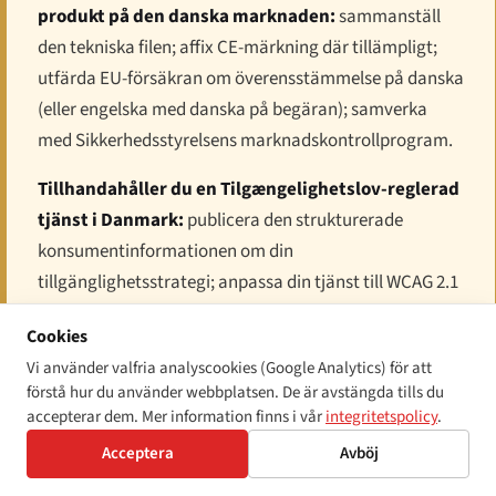
produkt på den danska marknaden:
sammanställ
den tekniska filen; affix CE-märkning där tillämpligt;
utfärda EU-försäkran om överensstämmelse på danska
(eller engelska med danska på begäran); samverka
med Sikkerhedsstyrelsens marknadskontrollprogram.
Tillhandahåller du en Tilgængelighetslov-reglerad
tjänst i Danmark:
publicera den strukturerade
konsumentinformationen om din
tillgänglighetsstrategi; anpassa din tjänst till WCAG 2.1
AA; utse en enda kontaktpunkt för
Cookies
tillgänglighetsklagomål; räkna med att
Vi använder valfria analyscookies (Google Analytics) för att
Ligebehandlingsnævnet-klagomål är ett parallellt spår
förstå hur du använder webbplatsen. De är avstängda tills du
till administrativt böteshot.
accepterar dem. Mer information finns i vår
integritetspolicy
.
Acceptera
Avböj