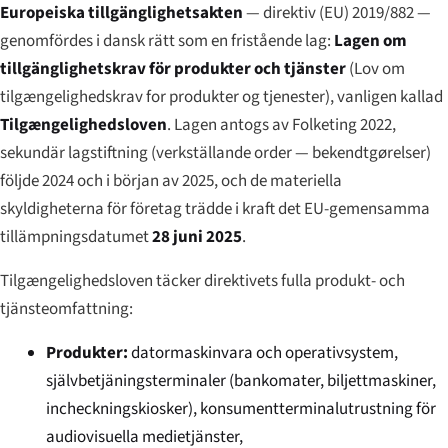
Europeiska tillgänglighetsakten
— direktiv (EU) 2019/882 —
genomfördes i dansk rätt som en fristående lag:
Lagen om
tillgänglighetskrav för produkter och tjänster
(
Lov om
tilgængelighedskrav for produkter og tjenester
), vanligen kallad
Tilgængelighedsloven
. Lagen antogs av Folketing 2022,
sekundär lagstiftning (verkställande order —
bekendtgørelser
)
följde 2024 och i början av 2025, och de materiella
skyldigheterna för företag trädde i kraft det EU-gemensamma
tillämpningsdatumet
28 juni 2025
.
Tilgængelighedsloven täcker direktivets fulla produkt- och
tjänsteomfattning:
Produkter:
datormaskinvara och operativsystem,
självbetjäningsterminaler (bankomater, biljettmaskiner,
incheckningskiosker), konsumentterminalutrustning för
audiovisuella medietjänster,