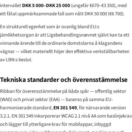
intervallet
DKK 5 000–DKK 25 000
(ungefär €670–€3 350), med
ett fåtal uppmärksammade fall som nått DKK 50 000 (€6 700).
En strukturell egenhet som är ovanlig bland EU:s
jämlikhetsorgan är att Ligebehandlingsnævnet självt kan ta ett
vinnande ärende till de ordinarie domstolarna å klagandens
vägnar — vilket materiellt höjer den effektiva verkställbarheten
av LBN:s beslut.
Tekniska standarder och överensstämmelse
Ribban för överensstämmelse på båda spår — offentlig sektor
(WAD) och privat sektor (EAA) — baseras på samma EU-
harmoniserade standard,
EN 301 549
, för närvarande version
3.2.1. EN 301 549 inkorporerar WCAG 2.1 nivå AA som baslinjekrav
och lägger till ytterligare krav för mobilappar, inbyggd