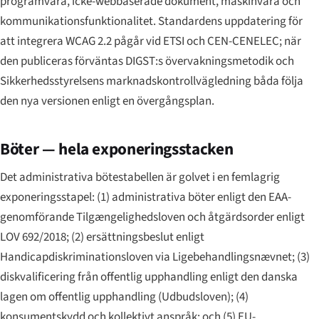
programvara, icke-webbaserade dokument, maskinvara och
kommunikationsfunktionalitet. Standardens uppdatering för
att integrera WCAG 2.2 pågår vid ETSI och CEN-CENELEC; när
den publiceras förväntas DIGST:s övervakningsmetodik och
Sikkerhedsstyrelsens marknadskontrollvägledning båda följa
den nya versionen enligt en övergångsplan.
Böter — hela exponeringsstacken
Det administrativa bötestabellen är golvet i en femlagrig
exponeringsstapel: (1) administrativa böter enligt den EAA-
genomförande Tilgængelighedsloven och åtgärdsorder enligt
LOV 692/2018; (2) ersättningsbeslut enligt
Handicapdiskriminationsloven via Ligebehandlingsnævnet; (3)
diskvalificering från offentlig upphandling enligt den danska
lagen om offentlig upphandling (
Udbudsloven
); (4)
konsumentskydd och kollektivt anspråk; och (5) EU-