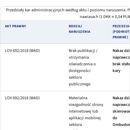
Przedziały kar administracyjnych według aktu i poziomu naruszenia. 
nawiasach (1 DKK ≈ 0,54 PLN
AKT PRAWNY
RODZAJ
PRZEDZIA
NARUSZENIA
(PODMIOT
PRAWNE)
LOV 692/2018 (WAD)
Brak publikacji /
Nakaz dzi
utrzymania
naprawcz
oświadczenia o
brak stałe
dostępności
kary
sektora
publicznego
LOV 692/2018 (WAD)
Materialna
Nakaz dzi
niezgodność strony
naprawcz
internetowej lub
skierowa
aplikacji mobilnej
do
sektora
Ombuds