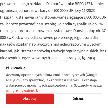
połowie unijnego rozkładu. Dla porównania: BFSG §37 Niemiec
ogranicza jednorazowe kary do 100 000 EUR; Ley 11/2023
Hiszpanii ustanawia ramy stopniowane sięgające 1 000 000 EUR
za „bardzo poważne“ naruszenia; Holandia sygnalizuje do 5%
rocznego obrotu za naruszenia systemowe. Duński pułap ok. 67
000 EUR odzwierciedla zarówno preferencję regulatora dla
nakazów działań naprawczych nad jednorazowymi wysokimi
karami, jak i szerszą nordycką tradycję regulacyjną niskich, lecz
niezawodnie egzekwowanych sankcji — tradycję łączącą
skromną tabelę kar z praktyczną siłą ścieżki Rady ds. Równego
Pliki cookie
Traktowania.
Używamy opcjonalnych plików cookie analitycznych (Google
Analytics), aby sprawdzić, jak korzystasz z serwisu. Pozostają
Warstwa 2 — odszkodowania na podstawie
wyłączone do momentu ich zaakceptowania. Szczegóły w naszej
Handicapdiskriminationsloven
polityce prywatności
.
Poza ścieżką administracyjnych kar po stronie produktów i
Akceptuj
Odrzuć
usług, skarżący na podstawie Ustawy o zakazie dyskryminacji ze