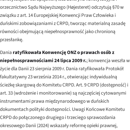
orzecznictwo Sądu Najwyższego (
Højesteret
) odczytują §70 w
związku z art. 14 Europejskiej Konwencji Praw Człowieka i
duńskimi zobowiązaniami z CRPD, tworząc materialną zasadę
równości obejmującą niepełnosprawność jako chronioną
przesłankę.
Dania
ratyfikowała Konwencję ONZ o prawach osób z
niepełnosprawnościami 24 lipca 2009 r.
; konwencja weszła w
życie dla Danii 23 sierpnia 2009 r. Dania ratyfikowała Protokół
fakultatywny 23 września 2014 r., otwierając indywidualną
ścieżkę skargową do Komitetu CRPD. Art. 9 CRPD (dostępność) i
art. 33 (wdrożenie i monitorowanie) są najczęściej cytowanymi
instrumentami prawa międzynarodowego w duńskich
dokumentach polityki dostępności. Uwagi Końcowe Komitetu
CRPD do połączonego drugiego i trzeciego sprawozdania
okresowego Danii (2024) wskazały reformę opieki prawnej,