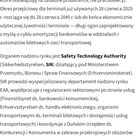
które obowiązują na zasadzie producenta, nie pracodawcy).
Okres przejściowy dla terminali już używanych 28 czerwca 2025
r. rozciąga się do 28 czerwca 2045 r. lub do końca ekonomicznie
użytecznej żywotności terminala — długi ogon zaprojektowany
z myślą o cyklu amortyzacji bankomatów w oddziałach i
automatów biletowych sieci transportowej.
Organem nadzoru rynku jest
Safety Technology Authority
(
Sikkerhedsstyrelsen
,
SIK
) działający pod Ministerstwem
Przemysłu, Biznesu i Spraw Finansowych (
Erhvervsministeriet
).
SIK prowadzi wyspecjalizowany departament nadzoru rynku
EAA, współpracuje z regulatorami sektorowymi po stronie usług
(
Finanstilsynet
ds. bankowości konsumenckiej,
Erhvervsstyrelsen
ds. handlu elektronicznego, organami
transportowymi ds. terminali biletowych i dostępności usług
transportowych) i koordynuje z Duńskim Urzędem ds.
Konkurencji i Konsumenta w zakresie przekrojowych obszarów