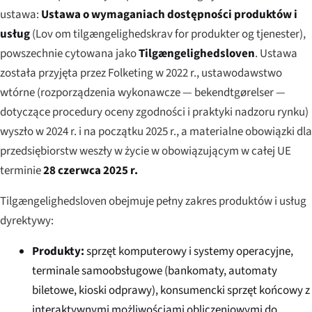
ustawa:
Ustawa o wymaganiach dostępności produktów i
usług
(
Lov om tilgængelighedskrav for produkter og tjenester
),
powszechnie cytowana jako
Tilgængelighedsloven
. Ustawa
została przyjęta przez Folketing w 2022 r., ustawodawstwo
wtórne (rozporządzenia wykonawcze —
bekendtgørelser
—
dotyczące procedury oceny zgodności i praktyki nadzoru rynku)
wyszło w 2024 r. i na początku 2025 r., a materialne obowiązki dla
przedsiębiorstw weszły w życie w obowiązującym w całej UE
terminie
28 czerwca 2025 r.
Tilgængelighedsloven obejmuje pełny zakres produktów i usług
dyrektywy:
Produkty:
sprzęt komputerowy i systemy operacyjne,
terminale samoobsługowe (bankomaty, automaty
biletowe, kioski odprawy), konsumencki sprzęt końcowy z
interaktywnymi możliwościami obliczeniowymi do