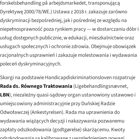
forskelsbehandling på arbejdsmarkedet, transponującą
Dyrektywę 2000/78/WE.) Ustawa z 2018 r. zakazuje zarówno
dyskryminacji bezpośredniej, jak i pośredniej ze względu na
niepełnosprawność poza rynkiem pracy — w dostarczaniu dóbr i
usług dostępnych publicznie, w edukacji, mieszkalnictwie oraz
usługach społecznych i ochronie zdrowia. Obejmuje obowiązek
racjonalnych usprawnień i zakazuje molestowania i wydawania
poleceń dyskryminacyjnych.
Skargi na podstawie Handicapdiskriminationsloven rozpatruje
Rada ds. Równego Traktowania
(
Ligebehandlingsnævnet
,
LBN
), niezależny quasi-sądowy organ ustanowiony ustawowo i
umiejscowiony administracyjnie przy Duńskiej Radzie
Odwoławczej (
Ankestyrelsen
). Rada ma uprawnienia do
wydawania wiążących decyzji i nakazywania pozwanemu
zapłaty odszkodowania (
godtgørelse
) skarżącemu. Kwoty
odszkodowania są kalibrowane z uwzględnieniem powagi