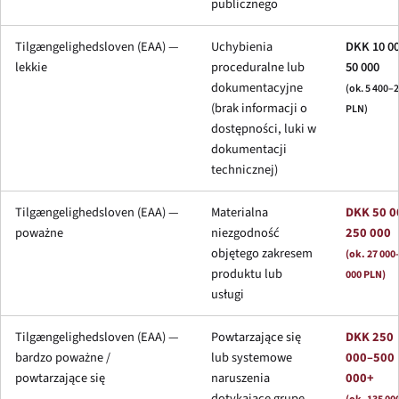
publicznego
Tilgængelighedsloven (EAA) —
Uchybienia
DKK 10 0
lekkie
proceduralne lub
50 000
dokumentacyjne
(ok. 5 400–
(brak informacji o
PLN)
dostępności, luki w
dokumentacji
technicznej)
Tilgængelighedsloven (EAA) —
Materialna
DKK 50 0
poważne
niezgodność
250 000
objętego zakresem
(ok. 27 000
produktu lub
000 PLN)
usługi
Tilgængelighedsloven (EAA) —
Powtarzające się
DKK 250
bardzo poważne /
lub systemowe
000–500
powtarzające się
naruszenia
000+
dotykające grupę