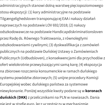
administracyjnych stanowi dolną warstwę pięciopoziomowego
stosu ekspozycji: (1) kary administracyjne na podstawie
Tilgængelighedsloven transponującej EAA i nakazy działań
naprawczych na podstawie LOV 692/2018; (2) nakazy
odszkodowawcze na podstawie Handicapdiskriminationsloven
przez Radę ds. Równego Traktowania, z równoległymi
odszkodowaniami cywilnymi; (3) dyskwalifikacja z zamówień
publicznych na podstawie Duńskiej Ustawy o Zamówieniach
Publicznych (
Udbudsloven
), z konsekwencjami dla przychodów z
ofert wielokrotnie przewyższającymi samą karę; (4) ekspozycja
na zbiorowe roszczenia konsumenckie w ramach duńskiego
systemu powództw zbiorowych; (5) unijne procedury Komisji
Europejskiej wobec duńskiego państwa za systemowe
niewykonanie. Poniżej wszystkie kwoty podane są w
koronach
duńskich (DKK)
z przelicznikami na PLN w nawiasach. Dania
nie jest
w strefie euro, lecz uczestniczy w mechanizmie