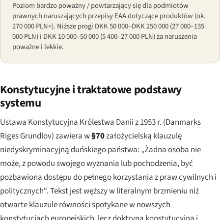
Poziom bardzo poważny / powtarzający się dla podmiotów
prawnych naruszających przepisy EAA dotyczące produktów (ok.
270 000 PLN+). Niższe progi DKK 50 000–DKK 250 000 (27 000–135
000 PLN) i DKK 10 000–50 000 (5 400–27 000 PLN) za naruszenia
poważne i lekkie.
Konstytucyjne i traktatowe podstawy
systemu
Ustawa Konstytucyjna Królestwa Danii z 1953 r. (
Danmarks
Riges Grundlov
) zawiera w
§70
założycielską klauzulę
niedyskryminacyjną duńskiego państwa: „Żadna osoba nie
może, z powodu swojego wyznania lub pochodzenia, być
pozbawiona dostępu do pełnego korzystania z praw cywilnych i
politycznych“. Tekst jest węższy w literalnym brzmieniu niż
otwarte klauzule równości spotykane w nowszych
konstytucjach europejskich, lecz doktryna konstytucyjna i