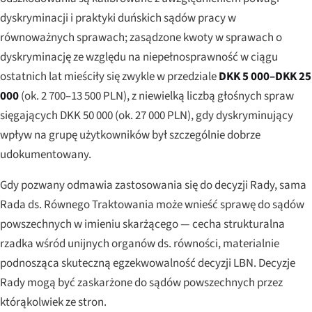
dyskryminacji i praktyki duńskich sądów pracy w
równoważnych sprawach; zasądzone kwoty w sprawach o
dyskryminację ze względu na niepełnosprawność w ciągu
ostatnich lat mieściły się zwykle w przedziale
DKK 5 000–DKK 25
000
(ok. 2 700–13 500 PLN), z niewielką liczbą głośnych spraw
sięgających DKK 50 000 (ok. 27 000 PLN), gdy dyskryminujący
wpływ na grupę użytkowników był szczególnie dobrze
udokumentowany.
Gdy pozwany odmawia zastosowania się do decyzji Rady, sama
Rada ds. Równego Traktowania może wnieść sprawę do sądów
powszechnych w imieniu skarżącego — cecha strukturalna
rzadka wśród unijnych organów ds. równości, materialnie
podnosząca skuteczną egzekwowalność decyzji LBN. Decyzje
Rady mogą być zaskarżone do sądów powszechnych przez
którąkolwiek ze stron.