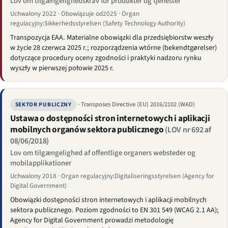
Lov om tilgængelighedskrav for produkter og tjenester
Uchwalony 2022 · Obowiązuje od2025 · Organ
regulacyjny:Sikkerhedsstyrelsen (Safety Technology Authority)
Transpozycja EAA. Materialne obowiązki dla przedsiębiorstw weszły
w życie 28 czerwca 2025 r.; rozporządzenia wtórne (bekendtgørelser)
dotyczące procedury oceny zgodności i praktyki nadzoru rynku
wyszły w pierwszej połowie 2025 r.
· Transposes Directive (EU) 2016/2102 (WAD)
SEKTOR PUBLICZNY
Ustawa o dostępności stron internetowych i aplikacji
mobilnych organów sektora publicznego
(LOV nr 692 af
08/06/2018)
Lov om tilgængelighed af offentlige organers websteder og
mobilapplikationer
Uchwalony 2018 · Organ regulacyjny:Digitaliseringsstyrelsen (Agency for
Digital Government)
Obowiązki dostępności stron internetowych i aplikacji mobilnych
sektora publicznego. Poziom zgodności to EN 301 549 (WCAG 2.1 AA);
Agency for Digital Government prowadzi metodologię