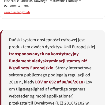
eksperckie Radzie ds. Równego Traktowania i komisjom
parlamentarnym.
www.humanrights.dk
Duński system dostępności cyfrowej jest
produktem dwóch dyrektyw Unii Europejskiej
transponowanych na konstytucyjny
fundament niedyskryminacji starszy niż
Wspólnoty Europejskie
. Strony internetowe
sektora publicznego podlegają regulacji od
2018 r., kiedy
LOV nr 692 af 08/06/2018
(
Lov
om tilgængelighed af offentlige organers
websteder og mobilapplikationer
)
przekształcił Dyrektywę (UE) 2016/2102 w