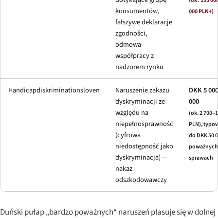
(ok. 135 00
konsumentów,
000 PLN+)
fałszywe deklaracje
zgodności,
odmowa
współpracy z
nadzorem rynku
Handicapdiskriminationsloven
Naruszenie zakazu
DKK 5 00
dyskryminacji ze
000
względu na
(ok. 2 700–
niepełnosprawność
PLN), typo
(cyfrowa
do DKK 50 
niedostępność jako
poważnych
dyskryminacja) —
sprawach
nakaz
odszkodowawczy
Duński pułap „bardzo poważnych“ naruszeń plasuje się w dolnej