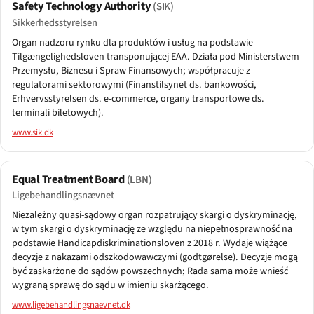
Safety Technology Authority
(SIK)
Sikkerhedsstyrelsen
Organ nadzoru rynku dla produktów i usług na podstawie
Tilgængelighedsloven transponującej EAA. Działa pod Ministerstwem
Przemysłu, Biznesu i Spraw Finansowych; współpracuje z
regulatorami sektorowymi (Finanstilsynet ds. bankowości,
Erhvervsstyrelsen ds. e-commerce, organy transportowe ds.
terminali biletowych).
www.sik.dk
Equal Treatment Board
(LBN)
Ligebehandlingsnævnet
Niezależny quasi-sądowy organ rozpatrujący skargi o dyskryminację,
w tym skargi o dyskryminację ze względu na niepełnosprawność na
podstawie Handicapdiskriminationsloven z 2018 r. Wydaje wiążące
decyzje z nakazami odszkodowawczymi (godtgørelse). Decyzje mogą
być zaskarżone do sądów powszechnych; Rada sama może wnieść
wygraną sprawę do sądu w imieniu skarżącego.
www.ligebehandlingsnaevnet.dk