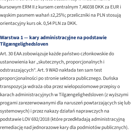
kursowym ERM II z kursem centralnym 7,46038 DKK za EUR i
wąskim pasmem wahań ±2,25%; przeliczniki na PLN stosują
orientacyjny kurs ok. 0,54 PLN za DKK.
Warstwa 1 — kary administracyjne na podstawie
Tilgængelighedsloven
Art. 30 EAA zobowiązuje każde państwo członkowskie do
ustanowienia kar „skutecznych, proporcjonalnych i
odstraszających“. Art. 9 WAD nakłada ten sam test
proporcjonalności po stronie sektora publicznego. Duńska
transpozycja wdraża oba przez wielopoziomowe przepisy o
karach administracyjnych w Tilgængelighedsloven (z wyższymi
progami zarezerwowanymi dla naruszeń powtarzających się lub
systemowych) i przez nakazy działań naprawczych na
podstawie LOV 692/2018 (które przedkładają administracyjną
remediację nad jednorazowe kary dla podmiotów publicznych).