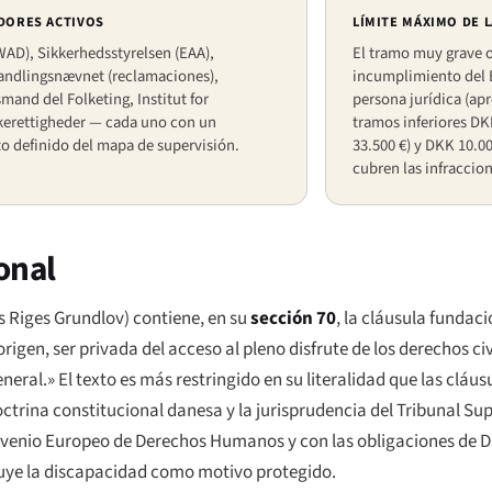
DORES ACTIVOS
LÍMITE MÁXIMO DE 
AD), Sikkerhedsstyrelsen (EAA),
El tramo muy grave o
andlingsnævnet (reclamaciones),
incumplimiento del 
nd del Folketing, Institut for
persona jurídica (apr
erettigheder — cada uno con un
tramos inferiores DK
o definido del mapa de supervisión.
33.500 €) y DKK 10.0
cubren las infraccion
onal
 Riges Grundlov
) contiene, en su
sección 70
, la cláusula fundac
en, ser privada del acceso al pleno disfrute de los derechos civil
neral.» El texto es más restringido en su literalidad que las cláu
ctrina constitucional danesa y la jurisprudencia del Tribunal Su
 Convenio Europeo de Derechos Humanos y con las obligaciones de
luye la discapacidad como motivo protegido.