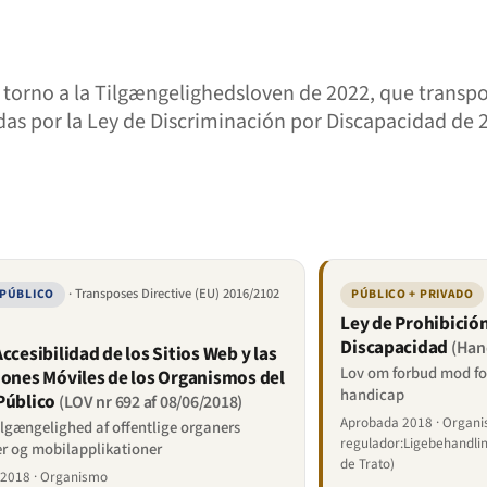
 torno a la Tilgængelighedsloven de 2022, que transpon
s por la Ley de Discriminación por Discapacidad de 20
· Transposes Directive (EU) 2016/2102
 PÚBLICO
PÚBLICO + PRIVADO
Ley de Prohibición
Discapacidad
(Han
ccesibilidad de los Sitios Web y las
Lov om forbud mod fo
iones Móviles de los Organismos del
handicap
Público
(LOV nr 692 af 08/06/2018)
Aprobada 2018 · Organ
lgængelighed af offentlige organers
regulador:Ligebehandlin
r og mobilapplikationer
de Trato)
2018 · Organismo