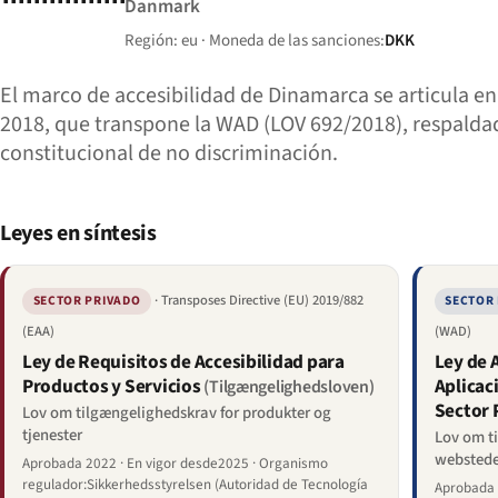
Danmark
Región: eu · Moneda de las sanciones:
DKK
El marco de accesibilidad de Dinamarca se articula en
2018, que transpone la WAD (LOV 692/2018), respaldada
constitucional de no discriminación.
Leyes en síntesis
· Transposes Directive (EU) 2019/882
SECTOR PRIVADO
SECTOR
(EAA)
(WAD)
Ley de Requisitos de Accesibilidad para
Ley de A
Productos y Servicios
Aplicac
(Tilgængelighedsloven)
Sector 
Lov om tilgængelighedskrav for produkter og
tjenester
Lov om ti
webstede
Aprobada 2022 · En vigor desde2025 · Organismo
regulador:Sikkerhedsstyrelsen (Autoridad de Tecnología
Aprobada 