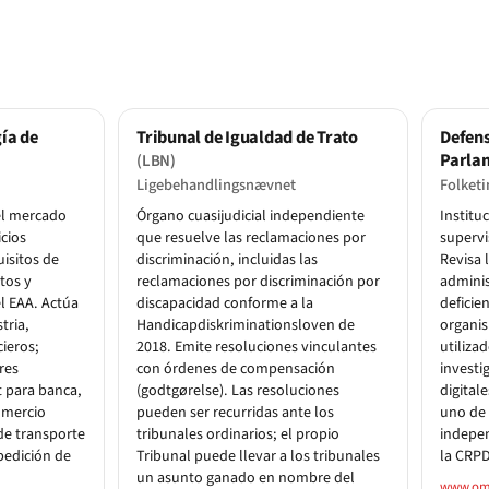
ía de
Tribunal de Igualdad de Trato
Defens
Parla
(LBN)
Ligebehandlingsnævnet
Folket
el mercado
Órgano cuasijudicial independiente
Institu
icios
que resuelve las reclamaciones por
supervi
isitos de
discriminación, incluidas las
Revisa 
tos y
reclamaciones por discriminación por
adminis
l EAA. Actúa
discapacidad conforme a la
deficie
tria,
Handicapdiskriminationsloven de
organis
ieros;
2018. Emite resoluciones vinculantes
utiliza
res
con órdenes de compensación
investi
t para banca,
(godtgørelse). Las resoluciones
digital
omercio
pueden ser recurridas ante los
uno de
de transporte
tribunales ordinarios; el propio
indepen
pedición de
Tribunal puede llevar a los tribunales
la CRPD
un asunto ganado en nombre del
www.om