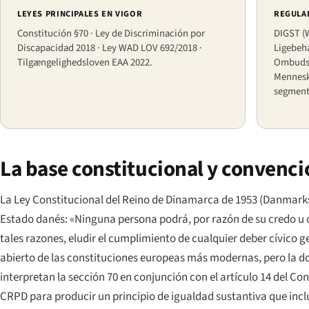
LEYES PRINCIPALES EN VIGOR
REGULA
Constitución §70 · Ley de Discriminación por
DIGST (W
Discapacidad 2018 · Ley WAD LOV 692/2018 ·
Ligebeh
Tilgængelighedsloven EAA 2022.
Ombudsma
Mennesk
segment
La base constitucional y convenci
La Ley Constitucional del Reino de Dinamarca de 1953 (
Danmarks
Estado danés: «Ninguna persona podrá, por razón de su credo u orig
tales razones, eludir el cumplimiento de cualquier deber cívico ge
abierto de las constituciones europeas más modernas, pero la do
interpretan la sección 70 en conjunción con el artículo 14 del
CRPD para producir un principio de igualdad sustantiva que inc