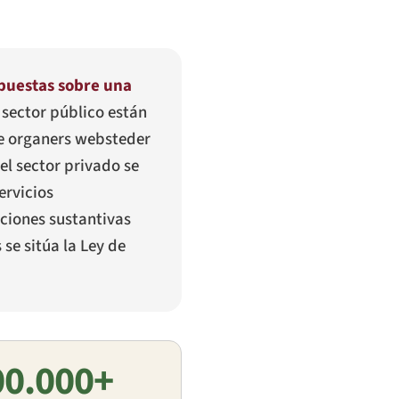
puestas sobre una
l sector público están
ge organers websteder
el sector privado se
ervicios
aciones sustantivas
se sitúa la Ley de
00.000+