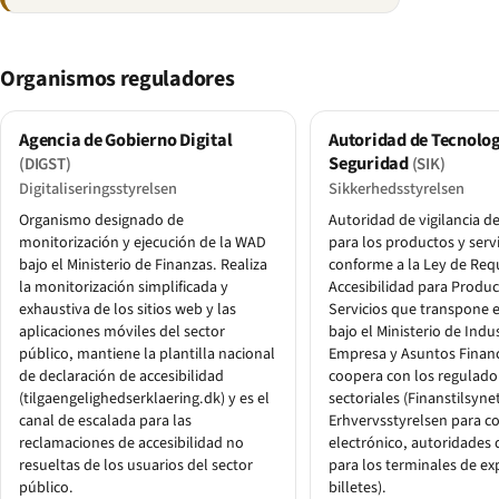
Organismos reguladores
Agencia de Gobierno Digital
Autoridad de Tecnolog
Seguridad
(DIGST)
(SIK)
Digitaliseringsstyrelsen
Sikkerhedsstyrelsen
Organismo designado de
Autoridad de vigilancia d
monitorización y ejecución de la WAD
para los productos y serv
bajo el Ministerio de Finanzas. Realiza
conforme a la Ley de Requ
la monitorización simplificada y
Accesibilidad para Produc
exhaustiva de los sitios web y las
Servicios que transpone e
aplicaciones móviles del sector
bajo el Ministerio de Indus
público, mantiene la plantilla nacional
Empresa y Asuntos Financ
de declaración de accesibilidad
coopera con los regulado
(tilgaengelighedserklaering.dk) y es el
sectoriales (Finanstilsyne
canal de escalada para las
Erhvervsstyrelsen para c
reclamaciones de accesibilidad no
electrónico, autoridades 
resueltas de los usuarios del sector
para los terminales de ex
público.
billetes).